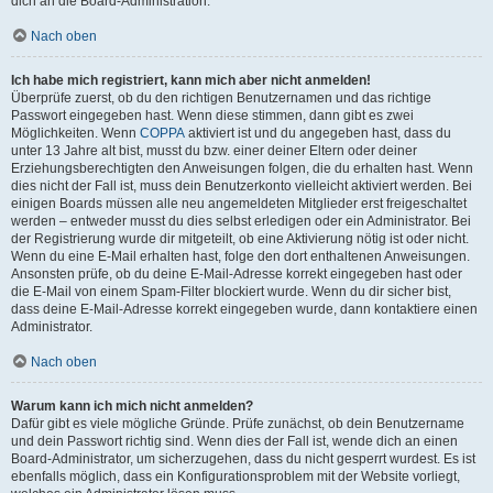
dich an die Board-Administration.
Nach oben
Ich habe mich registriert, kann mich aber nicht anmelden!
Überprüfe zuerst, ob du den richtigen Benutzernamen und das richtige
Passwort eingegeben hast. Wenn diese stimmen, dann gibt es zwei
Möglichkeiten. Wenn
COPPA
aktiviert ist und du angegeben hast, dass du
unter 13 Jahre alt bist, musst du bzw. einer deiner Eltern oder deiner
Erziehungsberechtigten den Anweisungen folgen, die du erhalten hast. Wenn
dies nicht der Fall ist, muss dein Benutzerkonto vielleicht aktiviert werden. Bei
einigen Boards müssen alle neu angemeldeten Mitglieder erst freigeschaltet
werden – entweder musst du dies selbst erledigen oder ein Administrator. Bei
der Registrierung wurde dir mitgeteilt, ob eine Aktivierung nötig ist oder nicht.
Wenn du eine E-Mail erhalten hast, folge den dort enthaltenen Anweisungen.
Ansonsten prüfe, ob du deine E-Mail-Adresse korrekt eingegeben hast oder
die E-Mail von einem Spam-Filter blockiert wurde. Wenn du dir sicher bist,
dass deine E-Mail-Adresse korrekt eingegeben wurde, dann kontaktiere einen
Administrator.
Nach oben
Warum kann ich mich nicht anmelden?
Dafür gibt es viele mögliche Gründe. Prüfe zunächst, ob dein Benutzername
und dein Passwort richtig sind. Wenn dies der Fall ist, wende dich an einen
Board-Administrator, um sicherzugehen, dass du nicht gesperrt wurdest. Es ist
ebenfalls möglich, dass ein Konfigurationsproblem mit der Website vorliegt,