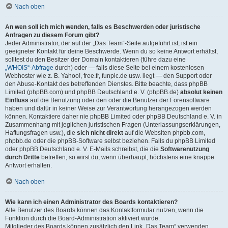
Nach oben
An wen soll ich mich wenden, falls es Beschwerden oder juristische
Anfragen zu diesem Forum gibt?
Jeder Administrator, der auf der „Das Team“-Seite aufgeführt ist, ist ein
geeigneter Kontakt für deine Beschwerde. Wenn du so keine Antwort erhältst,
solltest du den Besitzer der Domain kontaktieren (führe dazu eine
„WHOIS“-Abfrage
durch) oder — falls diese Seite bei einem kostenlosen
Webhoster wie z. B. Yahoo!, free.fr, funpic.de usw. liegt — den Support oder
den Abuse-Kontakt des betreffenden Dienstes. Bitte beachte, dass phpBB
Limited (phpBB.com) und phpBB Deutschland e. V. (phpBB.de)
absolut keinen
Einfluss
auf die Benutzung oder den oder die Benutzer der Forensoftware
haben und dafür in keiner Weise zur Verantwortung herangezogen werden
können. Kontaktiere daher nie phpBB Limited oder phpBB Deutschland e. V. in
Zusammenhang mit jeglichen juristischen Fragen (Unterlassungserklärungen,
Haftungsfragen usw.), die
sich nicht direkt
auf die Websiten phpbb.com,
phpbb.de oder die phpBB-Software selbst beziehen. Falls du phpBB Limited
oder phpBB Deutschland e. V. E-Mails schreibst, die die
Softwarenutzung
durch Dritte
betreffen, so wirst du, wenn überhaupt, höchstens eine knappe
Antwort erhalten.
Nach oben
Wie kann ich einen Administrator des Boards kontaktieren?
Alle Benutzer des Boards können das Kontaktformular nutzen, wenn die
Funktion durch die Board-Administration aktiviert wurde.
Mitglieder des Boards können zusätzlich den Link „Das Team“ verwenden.