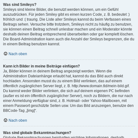
Was sind Smileys?
Smileys sind kleine Bilder, die benutzt werden können, um ein Gefühl
auszudrücken. Für jeden Smiley gibt es einen kurzen Code, z. B. bedeutet :)
fröhlich und :( traurig. Die Liste aller Smileys kannst du beim Verfassen eines
Beitrags sehen. Versuche bitte trotzdem, Smileys nicht zu häufig zu benutzen,
sie können einen Beitrag schnell unlesbar machen und ein Moderator könnte
deshalb deinen Beitrag entsprechend überarbeiten oder gar komplett löschen.
Die Board-Administration kann auch die Anzahl der Smileys begrenzen, die du
in einem Beitrag benutzen kannst.
Nach oben
Kann ich Bilder in meine Beiträge einfügen?
Ja, Bilder können in deinem Beitrag angezeigt werden. Wenn die
Administration Dateianhänge erlaubt hat, kannst du das Bild auch direkt
hochladen. Ansonsten musst du zu einem Bild verlinken, das auf einem
öffentlich zugänglichen Server liegt, z. B. http://www.domain.tld/mein-bild.gif.
Du kannst weder Bilder verlinken, die sich auf deinem eigenen PC befinden
(außer es ist ein öffentlich zugänglicher Server), noch zu Bildern, die nur nach
einer Anmeldung verfügbar sind, z. B. Hotmail- oder Yahoo-Mailboxen, mit
einem Passwort geschützte Seiten usw. Um das Bild anzuzeigen, benutze den
BBCode-Tag „[img]“.
Nach oben
Was sind globale Bekanntmachungen?
Globale Bekanntmachungen beinhalten wichtige Informationen, deshalb