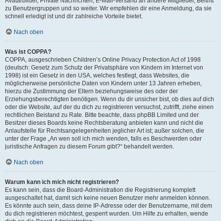
Avatarbilder, Private Nachrichten, E-Mail-Versand an andere Mitglieder, Beitritt
zu Benutzergruppen und so weiter. Wir empfehlen dir eine Anmeldung, da sie
schnell erledigt ist und dir zahlreiche Vorteile bietet.
Nach oben
Was ist COPPA?
COPPA, ausgeschrieben Children’s Online Privacy Protection Act of 1998
(deutsch: Gesetz zum Schutz der Privatsphäre von Kindern im Internet von
1998) ist ein Gesetz in den USA, welches festlegt, dass Websites, die
möglicherweise persönliche Daten von Kindern unter 13 Jahren erheben,
hierzu die Zustimmung der Eltern beziehungsweise des oder der
Erziehungsberechtigten benötigen. Wenn du dir unsicher bist, ob dies auf dich
oder die Website, auf der du dich zu registrieren versuchst, zutrifft, ziehe einen
rechtlichen Beistand zu Rate. Bitte beachte, dass phpBB Limited und der
Besitzer dieses Boards keine Rechtsberatung anbieten kann und nicht die
Anlaufstelle für Rechtsangelegenheiten jeglicher Art ist; außer solchen, die
unter der Frage „An wen soll ich mich wenden, falls es Beschwerden oder
juristische Anfragen zu diesem Forum gibt?“ behandelt werden.
Nach oben
Warum kann ich mich nicht registrieren?
Es kann sein, dass die Board-Administration die Registrierung komplett
ausgeschaltet hat, damit sich keine neuen Benutzer mehr anmelden können.
Es könnte auch sein, dass deine IP-Adresse oder der Benutzername, mit dem
du dich registrieren möchtest, gesperrt wurden. Um Hilfe zu erhalten, wende