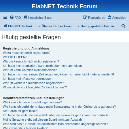
ElabNET Technik Forum
FAQ
Knowledge Base
Registrieren
Anmelden
S
ElabNET Technik Forum
Übersicht über forum.timberwolf.io
Häufig gestellte Fragen
u
Häufig gestellte Fragen
c
h
Registrierung und Anmeldung
Wozu muss ich mich registrieren?
e
Was ist COPPA?
Warum kann ich mich nicht registrieren?
Ich habe mich registriert, kann mich aber nicht anmelden!
Warum kann ich mich nicht anmelden?
Ich habe mich vor einiger Zeit registriert, kann mich aber nicht mehr anmelden?!
Ich habe mein Passwort vergessen!
Warum werde ich automatisch abgemeldet?
Wozu ist die Funktion „Alle Cookies löschen“?
Benutzerpräferenzen und -einstellungen
Wie kann ich meine Einstellungen ändern?
Wie kann ich verhindern, dass mein Benutzername in der Online-Liste auftaucht?
Die Forenuhr geht falsch!
Ich habe die Zeitzone eingestellt, aber die Forenuhr geht immer noch falsch!
Meine Sprache steht auf diesem Board nicht zur Auswahl!
Was sind das für Bilder, die bei meinem Benutzernamen angezeigt werden?
Wie verwende ich einen Avatar?