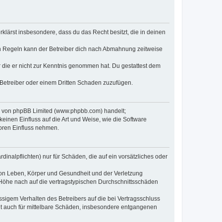
erklärst insbesondere, dass du das Recht besitzt, die in deinen
n Regeln kann der Betreiber dich nach Abmahnung zeitweise
er die er nicht zur Kenntnis genommen hat. Du gestattest dem
 Betreiber oder einem Dritten Schaden zuzufügen.
re von phpBB Limited (www.phpbb.com) handelt;
inen Einfluss auf die Art und Weise, wie die Software
oren Einfluss nehmen.
inalpflichten) nur für Schäden, die auf ein vorsätzliches oder
von Leben, Körper und Gesundheit und der Verletzung
r Höhe nach auf die vertragstypischen Durchschnittsschäden
sigem Verhalten des Betreibers auf die bei Vertragsschluss
lt auch für mittelbare Schäden, insbesondere entgangenen