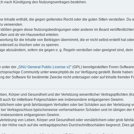
auch nach Kündigung des Nutzungsvertrages bestehen.
ine Inhalte enthält, die gegen geltendes Recht oder die guten Sitten verstoßen. Du 
 zu verwenden.
erstößen gegen diese Nutzungsbedingungen oder anderer im Board veröffentlichte
ßen und dir ein Hausverbot erteilen.
ortung für die Inhalte von Beiträgen übernimmt, die er nicht selbst erstellt hat od
jederzeit zu löschen oder zu sperren.
räge abzuändern, sofern sie gegen o. g. Regeln verstoßen oder geeignet sind, dem
 unter der „
GNU General Public License v2
“ (GPL) bereitgestellten Foren-Softwa
chsprachige Community unter www.phpbb.de zur Verfügung gestellt. Beide haben ke
g der Software für bestimmte Zwecke nicht untersagen oder auf Inhalte fremder F
ben, Körper und Gesundheit und der Verletzung wesentlicher Vertragspflichten (Kard
gilt auch für mittelbare Folgeschäden wie insbesondere entgangenen Gewinn.
ätzlichem oder grob fahrlässigem Verhalten oder bei Schäden aus der Verletzung 
 die bei Vertragsschluss typischerweise vorhersehbaren Schäden und im übrigen de
wie insbesondere entgangenen Gewinn.
erletzung von Leben, Körper und Gesundheit oder vorsätzlichem oder grob fahrläs
der Höhe nach auf die vertragstypischen Durchschnittsschäden begrenzt. Dies gi