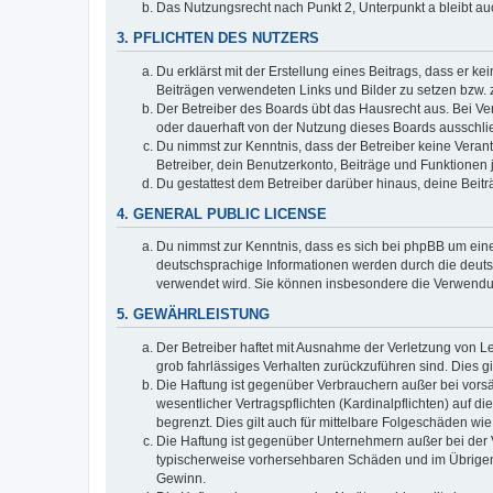
Das Nutzungsrecht nach Punkt 2, Unterpunkt a bleibt 
3. PFLICHTEN DES NUTZERS
Du erklärst mit der Erstellung eines Beitrags, dass er ke
Beiträgen verwendeten Links und Bilder zu setzen bzw.
Der Betreiber des Boards übt das Hausrecht aus. Bei V
oder dauerhaft von der Nutzung dieses Boards ausschlie
Du nimmst zur Kenntnis, dass der Betreiber keine Verantw
Betreiber, dein Benutzerkonto, Beiträge und Funktionen 
Du gestattest dem Betreiber darüber hinaus, deine Beit
4. GENERAL PUBLIC LICENSE
Du nimmst zur Kenntnis, dass es sich bei phpBB um eine
deutschsprachige Informationen werden durch die deuts
verwendet wird. Sie können insbesondere die Verwendun
5. GEWÄHRLEISTUNG
Der Betreiber haftet mit Ausnahme der Verletzung von Le
grob fahrlässiges Verhalten zurückzuführen sind. Dies 
Die Haftung ist gegenüber Verbrauchern außer bei vors
wesentlicher Vertragspflichten (Kardinalpflichten) auf
begrenzt. Dies gilt auch für mittelbare Folgeschäden 
Die Haftung ist gegenüber Unternehmern außer bei der V
typischerweise vorhersehbaren Schäden und im Übrigen 
Gewinn.