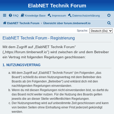
ElabNET Technik Forum
FAQ
Knowledge Base
Impressum
Datenschutzerklärung
S
ElabNET Technik Forum
Übersicht über forum.timberwolf.io
u
Sprache:
c
ElabNET Technik Forum - Registrierung
h
Mit dem Zugriff auf „ElabNET Technik Forum“
e
(„https://forum.timberwolf.io“) wird zwischen dir und dem Betreiber
ein Vertrag mit folgenden Regelungen geschlossen:
1. NUTZUNGSVERTRAG
Mit dem Zugriff auf „ElabNET Technik Forum“ (im Folgenden „das
Board“) schließt du einen Nutzungsvertrag mit dem Betreiber des
Boards ab (im Folgenden „Betreiber“) und erklärst dich mit den
nachfolgenden Regelungen einverstanden.
Wenn du mit diesen Regelungen nicht einverstanden bist, so darfst du
das Board nicht weiter nutzen. Für die Nutzung des Boards gelten
jeweils die an dieser Stelle veröffentlichten Regelungen.
Der Nutzungsvertrag wird auf unbestimmte Zeit geschlossen und kann
von beiden Seiten ohne Einhaltung einer Frist jederzeit gekündigt
werden.