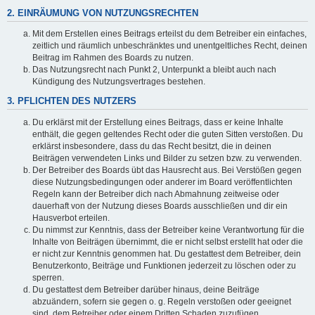
2. EINRÄUMUNG VON NUTZUNGSRECHTEN
Mit dem Erstellen eines Beitrags erteilst du dem Betreiber ein einfaches,
zeitlich und räumlich unbeschränktes und unentgeltliches Recht, deinen
Beitrag im Rahmen des Boards zu nutzen.
Das Nutzungsrecht nach Punkt 2, Unterpunkt a bleibt auch nach
Kündigung des Nutzungsvertrages bestehen.
3. PFLICHTEN DES NUTZERS
Du erklärst mit der Erstellung eines Beitrags, dass er keine Inhalte
enthält, die gegen geltendes Recht oder die guten Sitten verstoßen. Du
erklärst insbesondere, dass du das Recht besitzt, die in deinen
Beiträgen verwendeten Links und Bilder zu setzen bzw. zu verwenden.
Der Betreiber des Boards übt das Hausrecht aus. Bei Verstößen gegen
diese Nutzungsbedingungen oder anderer im Board veröffentlichten
Regeln kann der Betreiber dich nach Abmahnung zeitweise oder
dauerhaft von der Nutzung dieses Boards ausschließen und dir ein
Hausverbot erteilen.
Du nimmst zur Kenntnis, dass der Betreiber keine Verantwortung für die
Inhalte von Beiträgen übernimmt, die er nicht selbst erstellt hat oder die
er nicht zur Kenntnis genommen hat. Du gestattest dem Betreiber, dein
Benutzerkonto, Beiträge und Funktionen jederzeit zu löschen oder zu
sperren.
Du gestattest dem Betreiber darüber hinaus, deine Beiträge
abzuändern, sofern sie gegen o. g. Regeln verstoßen oder geeignet
sind, dem Betreiber oder einem Dritten Schaden zuzufügen.