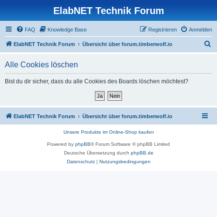
ElabNET Technik Forum
FAQ
Knowledge Base
Registrieren
Anmelden
S
ElabNET Technik Forum
Übersicht über forum.timberwolf.io
u
Alle Cookies löschen
c
h
Bist du dir sicher, dass du alle Cookies des Boards löschen möchtest?
e
ElabNET Technik Forum
Übersicht über forum.timberwolf.io
Unsere Produkte im Online-Shop kaufen
Powered by
phpBB
® Forum Software © phpBB Limited
Deutsche Übersetzung durch
phpBB.de
Datenschutz
|
Nutzungsbedingungen