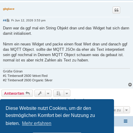
gbglace
B
#4
Fr Jun 12, 2026 3:53 pm
e
i
Dann war da ggf mal ein String Objekt dran und das Widget hat sich dann
t
damit initialisiert.
r
a
g
Nimm ein neues Widget und packe einen float Wert dran und danach ggf
das MQTT Object. sollte der MQTT JSOn da eher als Text interpretiert
sein ggf nochmal in Deinem MQTT Object schauen was da gebaut ist.
normal ist es aber nicht Zahlen als Text zu haben.
Grüße Göran
#1 Timberwolf 2600 Velvet Red
#2 Timberwolf 2600 Organic Silver
Antworten
4 Beiträge • Seite
1
von
1
Diese Website nutzt Cookies, um dir den
Gehe zu
bestmöglichen Komfort bei der Nutzung zu
ElabNET Technik Forum
Übersicht über forum.timberwolf.io
bieten.
Mehr erfahren
Unsere Produkte im Online-Shop kaufen