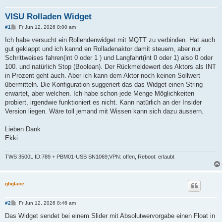
VISU Rolladen Widget
B
#1
Fr Jun 12, 2026 8:00 am
e
i
Ich habe versucht ein Rollendenwidget mit MQTT zu verbinden. Hat auch
t
gut geklappt und ich kannd en Rolladenaktor damit steuern, aber nur
r
a
Schrittweises fahren(int 0 oder 1 ) und Langfahrt(int 0 oder 1) also 0 oder
g
100. und natürlich Stop (Boolean). Der Rückmeldewert des Aktors als INT
in Prozent geht auch. Aber ich kann dem Aktor noch keinen Sollwert
übermitteln. Die Konfiguration suggeriert das das Widget einen String
erwartet, aber welchen. Ich habe schon jede Menge Möglichkeiten
probiert, irgendwie funktioniert es nicht. Kann natürlich an der Insider
Version liegen. Wäre toll jemand mit Wissen kann sich dazu äussern.
Lieben Dank
Ekki
TWS 3500L ID:789 + PBM01-USB SN1069;VPN: offen, Reboot: erlaubt
gbglace
B
#2
Fr Jun 12, 2026 8:46 am
e
i
Das Widget sendet bei einem Slider mit Absolutwervorgabe einen Float in
t