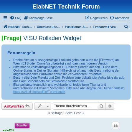
ElabNET Technik Forum
FAQ
Knowledge Base
Registrieren
Anmelden
S
ElabNET Technik Forum
Übersicht über forum.timberwolf.io
Funktionen & Leistungsmerkmale
Timberwolf Visu
u
[Frage]
VISU Rolladen Widget
c
h
Forumsregeln
e
Denke bitte an aussagekräftige Titel und gebe dort auch die [Firmware] an.
Wenn ETS oder CometVisu beteiligt sind, dann auch deren Version
Bitte mache vollständige Angaben zu Deinem Server, dessen ID und dem
Online-Status in Deiner Signatur. Hilfreich ist oft auch die Beschreibung der
angeschlossener Hardware sowie die verwendeten Protokolle
Beschreibe Dein Projekt und Dein Problem bitte vollständig. Achte bitte darauf,
dass auf Screenshots die Statusleiste sichtbar ist
Bitte sei stets freundlich und wohlwollend, bleibe beim Thema und
unterschreibe mit deinem Vornamen. Bitte lese alle Regeln, die Du hier findest:
https://wiki.timberwolf.io/Forenregeln
Suche
Erweiterte
Antworten
4 Beiträge • Seite
1
von
1
Ersteller
ekki232