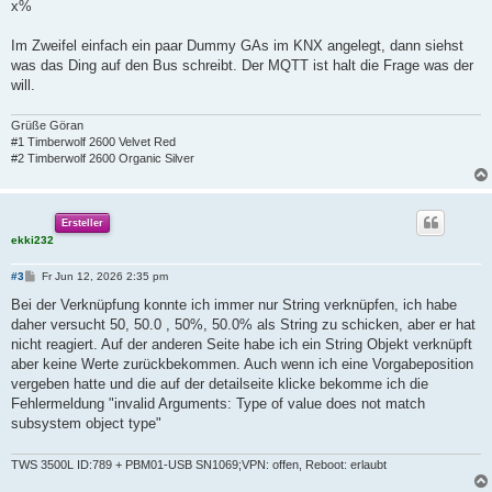
x%
r
a
g
Im Zweifel einfach ein paar Dummy GAs im KNX angelegt, dann siehst
was das Ding auf den Bus schreibt. Der MQTT ist halt die Frage was der
will.
Grüße Göran
#1 Timberwolf 2600 Velvet Red
#2 Timberwolf 2600 Organic Silver
Ersteller
ekki232
B
#3
Fr Jun 12, 2026 2:35 pm
e
i
Bei der Verknüpfung konnte ich immer nur String verknüpfen, ich habe
t
daher versucht 50, 50.0 , 50%, 50.0% als String zu schicken, aber er hat
r
a
nicht reagiert. Auf der anderen Seite habe ich ein String Objekt verknüpft
g
aber keine Werte zurückbekommen. Auch wenn ich eine Vorgabeposition
vergeben hatte und die auf der detailseite klicke bekomme ich die
Fehlermeldung "invalid Arguments: Type of value does not match
subsystem object type"
TWS 3500L ID:789 + PBM01-USB SN1069;VPN: offen, Reboot: erlaubt