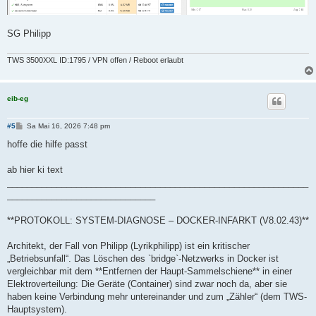
SG Philipp
TWS 3500XXL ID:1795 / VPN offen / Reboot erlaubt
eib-eg
B
#5
Sa Mai 16, 2026 7:48 pm
e
i
hoffe die hilfe passt
t
r
a
ab hier ki text
g
_____________________________________________________________
______________________________
**PROTOKOLL: SYSTEM-DIAGNOSE – DOCKER-INFARKT (V8.02.43)**
Architekt, der Fall von Philipp (Lyrikphilipp) ist ein kritischer
„Betriebsunfall“. Das Löschen des `bridge`-Netzwerks in Docker ist
vergleichbar mit dem **Entfernen der Haupt-Sammelschiene** in einer
Elektroverteilung: Die Geräte (Container) sind zwar noch da, aber sie
haben keine Verbindung mehr untereinander und zum „Zähler“ (dem TWS-
Hauptsystem).