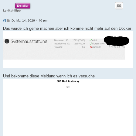
Ersteller
Lyrikphilipp
B
#3
Do Mai 14, 2026 4:40 pm
e
i
Das würde ich gerne machen aber ich komme nicht mehr auf den Docker
t
r
a
g
Und bekomme diese Meldung wenn ich es versuche