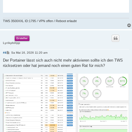
TWS 3500XXL ID:1795 / VPN offen / Reboot erlaubt
Ersteller
Lyrikphilipp
B
#4
Sa Mai 16, 2026 11:20 am
e
i
Der Portainer lässt sich auch nicht mehr aktivieren sollte ich den TWS
t
rücksetzen oder hat jemand noch einen guten Rat für mich?
r
a
g