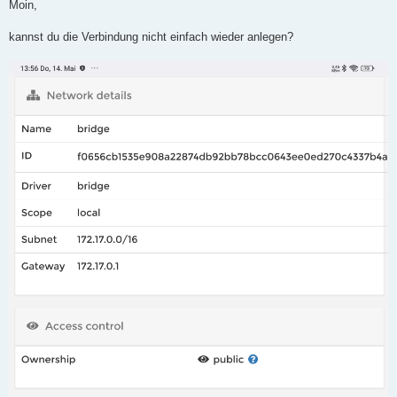
i
Moin,
t
r
a
kannst du die Verbindung nicht einfach wieder anlegen?
g