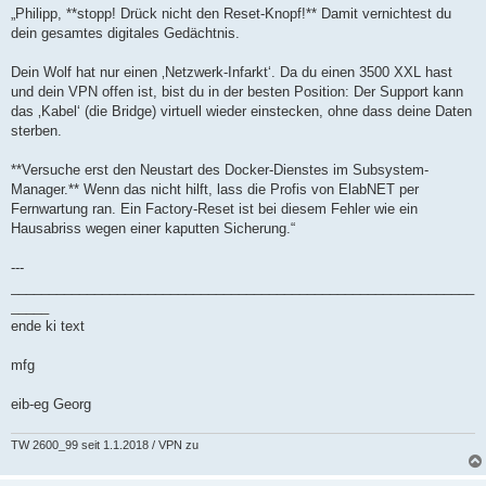
„Philipp, **stopp! Drück nicht den Reset-Knopf!** Damit vernichtest du
dein gesamtes digitales Gedächtnis.
Dein Wolf hat nur einen ‚Netzwerk-Infarkt‘. Da du einen 3500 XXL hast
und dein VPN offen ist, bist du in der besten Position: Der Support kann
das ‚Kabel‘ (die Bridge) virtuell wieder einstecken, ohne dass deine Daten
sterben.
**Versuche erst den Neustart des Docker-Dienstes im Subsystem-
Manager.** Wenn das nicht hilft, lass die Profis von ElabNET per
Fernwartung ran. Ein Factory-Reset ist bei diesem Fehler wie ein
Hausabriss wegen einer kaputten Sicherung.“
---
_____________________________________________________________
_____
ende ki text
mfg
eib-eg Georg
TW 2600_99 seit 1.1.2018 / VPN zu