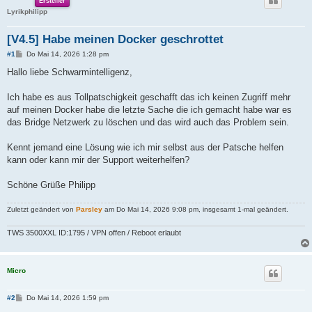
Ersteller
Lyrikphilipp
[V4.5] Habe meinen Docker geschrottet
B
#1
Do Mai 14, 2026 1:28 pm
e
i
Hallo liebe Schwarmintelligenz,
t
r
a
Ich habe es aus Tollpatschigkeit geschafft das ich keinen Zugriff mehr
g
auf meinen Docker habe die letzte Sache die ich gemacht habe war es
das Bridge Netzwerk zu löschen und das wird auch das Problem sein.
Kennt jemand eine Lösung wie ich mir selbst aus der Patsche helfen
kann oder kann mir der Support weiterhelfen?
Schöne Grüße Philipp
Zuletzt geändert von
Parsley
am Do Mai 14, 2026 9:08 pm, insgesamt 1-mal geändert.
TWS 3500XXL ID:1795 / VPN offen / Reboot erlaubt
Micro
B
#2
Do Mai 14, 2026 1:59 pm
e