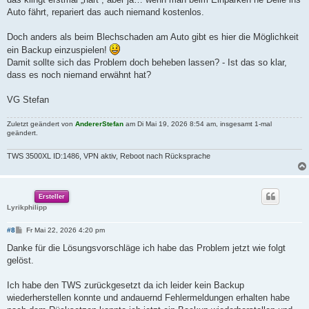
g
Auto fährt, repariert das auch niemand kostenlos.
Doch anders als beim Blechschaden am Auto gibt es hier die Möglichkeit
ein Backup einzuspielen!
Damit sollte sich das Problem doch beheben lassen? - Ist das so klar,
dass es noch niemand erwähnt hat?
VG Stefan
Zuletzt geändert von
AndererStefan
am Di Mai 19, 2026 8:54 am, insgesamt 1-mal
geändert.
TWS 3500XL ID:1486, VPN aktiv, Reboot nach Rücksprache
Ersteller
Lyrikphilipp
B
#8
Fr Mai 22, 2026 4:20 pm
e
i
Danke für die Lösungsvorschläge ich habe das Problem jetzt wie folgt
t
gelöst.
r
a
g
Ich habe den TWS zurückgesetzt da ich leider kein Backup
wiederherstellen konnte und andauernd Fehlermeldungen erhalten habe