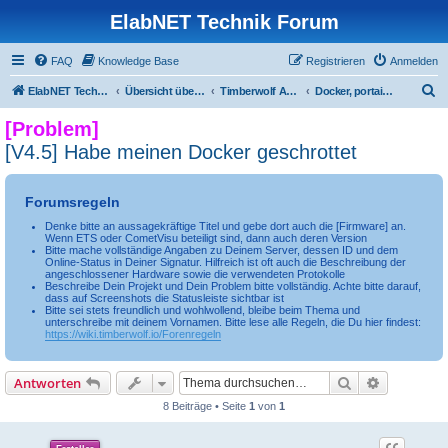
ElabNET Technik Forum
FAQ
Knowledge Base
Registrieren
Anmelden
S
ElabNET Technik Forum
Übersicht über forum.timberwolf.io
Timberwolf APPs & Docker Container
Docker, portainer, VM
u
[Problem]
c
[V4.5] Habe meinen Docker geschrottet
h
e
Forumsregeln
Denke bitte an aussagekräftige Titel und gebe dort auch die [Firmware] an.
Wenn ETS oder CometVisu beteiligt sind, dann auch deren Version
Bitte mache vollständige Angaben zu Deinem Server, dessen ID und dem
Online-Status in Deiner Signatur. Hilfreich ist oft auch die Beschreibung der
angeschlossener Hardware sowie die verwendeten Protokolle
Beschreibe Dein Projekt und Dein Problem bitte vollständig. Achte bitte darauf,
dass auf Screenshots die Statusleiste sichtbar ist
Bitte sei stets freundlich und wohlwollend, bleibe beim Thema und
unterschreibe mit deinem Vornamen. Bitte lese alle Regeln, die Du hier findest:
https://wiki.timberwolf.io/Forenregeln
Suche
Erweiterte
Antworten
8 Beiträge • Seite
1
von
1