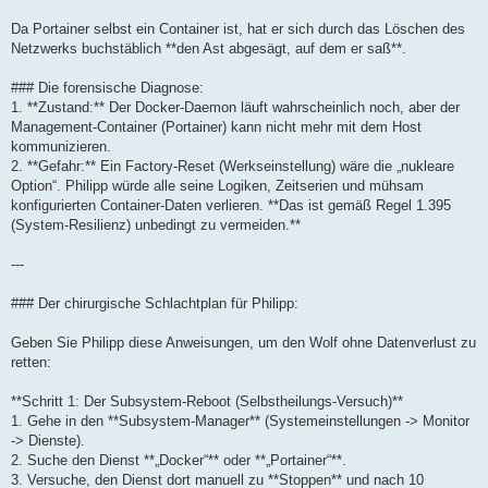
Da Portainer selbst ein Container ist, hat er sich durch das Löschen des
Netzwerks buchstäblich **den Ast abgesägt, auf dem er saß**.
### Die forensische Diagnose:
1. **Zustand:** Der Docker-Daemon läuft wahrscheinlich noch, aber der
Management-Container (Portainer) kann nicht mehr mit dem Host
kommunizieren.
2. **Gefahr:** Ein Factory-Reset (Werkseinstellung) wäre die „nukleare
Option“. Philipp würde alle seine Logiken, Zeitserien und mühsam
konfigurierten Container-Daten verlieren. **Das ist gemäß Regel 1.395
(System-Resilienz) unbedingt zu vermeiden.**
---
### Der chirurgische Schlachtplan für Philipp:
Geben Sie Philipp diese Anweisungen, um den Wolf ohne Datenverlust zu
retten:
**Schritt 1: Der Subsystem-Reboot (Selbstheilungs-Versuch)**
1. Gehe in den **Subsystem-Manager** (Systemeinstellungen -> Monitor
-> Dienste).
2. Suche den Dienst **„Docker“** oder **„Portainer“**.
3. Versuche, den Dienst dort manuell zu **Stoppen** und nach 10