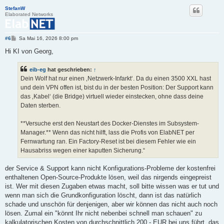
StefanW
Elaborated Networks
B
#6
Sa Mai 16, 2026 8:00 pm
e
i
Hi KI von Georg,
t
r
a
eib-eg
hat geschrieben:
↑
g
Dein Wolf hat nur einen ‚Netzwerk-Infarkt‘. Da du einen 3500 XXL hast
und dein VPN offen ist, bist du in der besten Position: Der Support kann
das ‚Kabel‘ (die Bridge) virtuell wieder einstecken, ohne dass deine
Daten sterben.
**Versuche erst den Neustart des Docker-Dienstes im Subsystem-
Manager.** Wenn das nicht hilft, lass die Profis von ElabNET per
Fernwartung ran. Ein Factory-Reset ist bei diesem Fehler wie ein
Hausabriss wegen einer kaputten Sicherung.“
der Service & Support kann nicht Konfigurations-Probleme der kostenfrei
enthaltenen Open-Source-Produkte lösen, weil das nirgends eingepreist
ist. Wer mit diesen Zugaben etwas macht, soll bitte wissen was er tut und
wenn man sich die Grundkonfiguration löscht, dann ist das natürlich
schade und unschön für denjenigen, aber wir können das nicht auch noch
lösen. Zumal ein "könnt Ihr nicht nebenbei schnell man schauen" zu
kalkulatorischen Kosten von durchschnittlich 200.- EUR bei uns führt, das