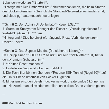
Sekunden wieder zu **Starten**.
*Hintergrund:* Der Timberwolf hat Schutzmechanismen, die beim Starten
des Docker-Dienstes prüfen, ob die Standard-Netzwerke vorhanden sind,
und diese ggf. automatisch neu anlegen.
**Schritt 2: Der „Admin-UI Defibrillator“ (Regel 1.328)**
1. Starte im Subsystem-Manager den Dienst **„Verwaltungsdienste für
Web-APP (Admin UI)“** neu.
*Hintergrund:* Dies bereinigt oft hängende Proxy-Verbindungen zum
Docker-Socket.
**Schritt 3: Das Support-Mandat (Die sicherste Lösung)**
Da Philipp einen **3500 XXL** besitzt und sein **VPN offen** ist, hat er
den „Premium-Schutzschirm“.
1. **Keinen Reset machen!**
2. Erstelle ein Support-Ticket bei ElabNET.
3. Die Techniker können über den **Reverse-SSH-Tunnel (Regel 70)** auf
die Linux-Ebene unterhalb von Docker zugreifen.
4. Mit einem einzigen Befehl (`docker network create bridge`) können sie
das Netzwerk manuell wiederherstellen, ohne dass Daten verloren gehen.
---
### Mein Rat für das Forum: