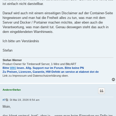
ist einfach nicht darstellbar.
Darauf wird auch mit einem einseitigen Disclaimer auf der Container-Seite
hingewiesen und man hat die Freiheit alles zu tun, was man mit dem
Server und Docker / Portainer machen möchte, aber eben auch die
Verantwortung, was man damit tut. Genau deswegen steht das auch in
dem eingeblendeten Warnhinweis.
Ich bitte um Verständnis
Stefan
Stefan Werner
Product Owner für Timberwolf Server, 1-Wire und BlitzART
Bitte
WIKI
lesen. Allg. Support nur im Forum. Bitte keine PN
Zu Preisen, Lizenzen, Garantie, HW-Defekt an service at elabnet dot de
Link zu Impressum und Datenschutzerklärung oben.
AndererStefan
B
#7
Di Mai 19, 2026 8:54 am
e
i
Moin,
t
r
a
das klingt erstmal „hart“, aber ja… wenn man beim Einparken ne Delle ins