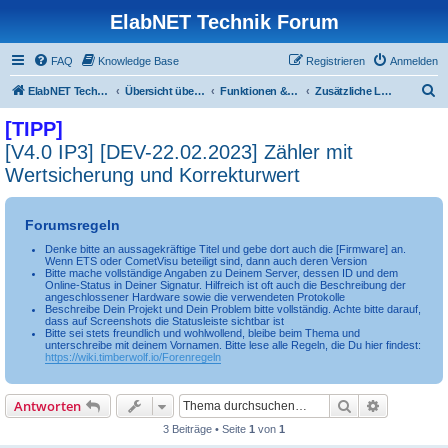
ElabNET Technik Forum
FAQ
Knowledge Base
Registrieren
Anmelden
S
ElabNET Technik Forum
Übersicht über forum.timberwolf.io
Funktionen & Leistungsmerkmale
Zusätzliche Logikbausteine
u
[TIPP]
c
[V4.0 IP3] [DEV-22.02.2023] Zähler mit
h
Wertsicherung und Korrekturwert
e
Forumsregeln
Denke bitte an aussagekräftige Titel und gebe dort auch die [Firmware] an.
Wenn ETS oder CometVisu beteiligt sind, dann auch deren Version
Bitte mache vollständige Angaben zu Deinem Server, dessen ID und dem
Online-Status in Deiner Signatur. Hilfreich ist oft auch die Beschreibung der
angeschlossener Hardware sowie die verwendeten Protokolle
Beschreibe Dein Projekt und Dein Problem bitte vollständig. Achte bitte darauf,
dass auf Screenshots die Statusleiste sichtbar ist
Bitte sei stets freundlich und wohlwollend, bleibe beim Thema und
unterschreibe mit deinem Vornamen. Bitte lese alle Regeln, die Du hier findest:
https://wiki.timberwolf.io/Forenregeln
Suche
Erweiterte
Antworten
3 Beiträge • Seite
1
von
1