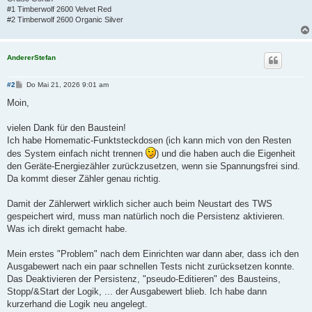
        // formula to convert Output1 to Output 2

#1 Timberwolf 2600 Velvet Red
    ["$F3","string","X1*X2"],

#2 Timberwolf 2600 Organic Silver
        // Output value 1

    ["$Out1","float",0],

        // Output value 2

AndererStefan
    ["$Out2","float",0],

        // internal variable a new value input was triggerd

    ["$Was_new_input","bool",true],

B
#2
Do Mai 21, 2026 9:01 am
        // if input was reset

e
    ["$Found_reset","bool",false],

i
Moin,
t
        // internal variable continued raw values

r
    ["$Continued_value","float",0],

a
vielen Dank für den Baustein!
        // interneal variable last raw value of input1

g
Ich habe Homematic-Funktsteckdosen (ich kann mich von den Resten
    ["$Last_input","float",0],

        // interneal variable last value continued counter

des System einfach nicht trennen
) und die haben auch die Eigenheit
    ["$Last_continued","float",0]

den Geräte-Energiezähler zurückzusetzen, wenn sie Spannungsfrei sind.
Da kommt dieser Zähler genau richtig.
  ],

"Module": [

Damit der Zählerwert wirklich sicher auch beim Neustart des TWS
    // set true if logic trigger was a new raw measurment Inpu
    ["Triggered", "$In1", "$Was_new_input"],

gespeichert wird, muss man natürlich noch die Persistenz aktivieren.
        // Output input reset y/n

Was ich direkt gemacht habe.
    ["Comparator" , "-$In1" , "$Found_reset" , "-$Last_input"]
        // if reset then last continued counter + input value 
Mein erstes "Problem" nach dem Einrichten war dann aber, dass ich den
    ["CalcFormula",["$Found_reset","$Last_continued","$In1","$
Ausgabewert nach ein paar schnellen Tests nicht zurücksetzen konnte.
        // Add correction value to continued counting value

    ["CalcFormula",["$Continued_value","$In2"], "$Out1", "$F2"
Das Deaktivieren der Persistenz, "pseudo-Editieren" des Bausteins,
        // scale Output value1 to Output value2

Stopp/&Start der Logik, ... der Ausgabewert blieb. Ich habe dann
    ["CalcFormula",["$Out1","$In3"], "$Out2", "$F3"],

kurzerhand die Logik neu angelegt.
        // safe new input value as last value for next run of 