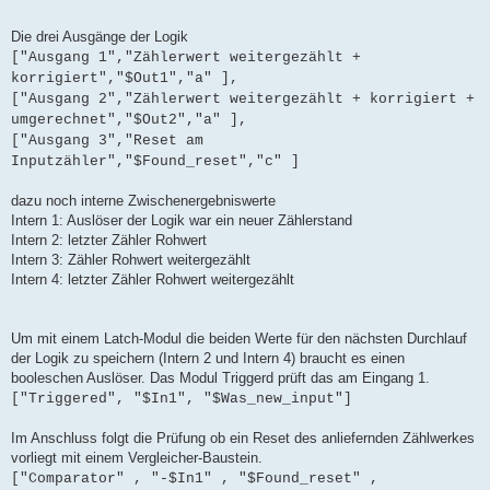
Die drei Ausgänge der Logik
["Ausgang 1","Zählerwert weitergezählt +
korrigiert","$Out1","a" ],
["Ausgang 2","Zählerwert weitergezählt + korrigiert +
umgerechnet","$Out2","a" ],
["Ausgang 3","Reset am
Inputzähler","$Found_reset","c" ]
dazu noch interne Zwischenergebniswerte
Intern 1: Auslöser der Logik war ein neuer Zählerstand
Intern 2: letzter Zähler Rohwert
Intern 3: Zähler Rohwert weitergezählt
Intern 4: letzter Zähler Rohwert weitergezählt
Um mit einem Latch-Modul die beiden Werte für den nächsten Durchlauf
der Logik zu speichern (Intern 2 und Intern 4) braucht es einen
booleschen Auslöser. Das Modul Triggerd prüft das am Eingang 1.
["Triggered", "$In1", "$Was_new_input"]
Im Anschluss folgt die Prüfung ob ein Reset des anliefernden Zählwerkes
vorliegt mit einem Vergleicher-Baustein.
["Comparator" , "-$In1" , "$Found_reset" ,