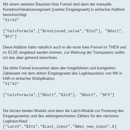
Mit einem weiteren Baustein freie Formel wird dann der manuelle
Korrektur/Initialisierungswert (zweiter Eingangswert) in einfacher Addition
berücksichtigt.
"X1+X2"
["CalcFormula",["$Continued_value","$In2"], "$Out1",
"$F2"]
Diese Addition hätte natürlich auch in die erste freie Formel im THEN und
im ELSE eingebaut werden können, zur Wahrung der Transparenz wollte
ich das aber getrennt berechnen.
Die dritte Formel konvertiert dann den fortgeführten und korrigierten
Zählerwert mit dem dritten Eingangswert des Logikbausteins von Wh in
kWh in einfacher Multiplikation.
"X1*X2"
["CalcFormula",["$Out1","$In3"], "$Out2", "$F3"]
Die letzten beiden Module sind dann die Latch-Module zur Fixierung des
Eingangswertes und des weitergerechneten Zählers für den nächsten
Logikdurchlauf.
["Latch","$In1","$Last_input","$Was_new_input",0]