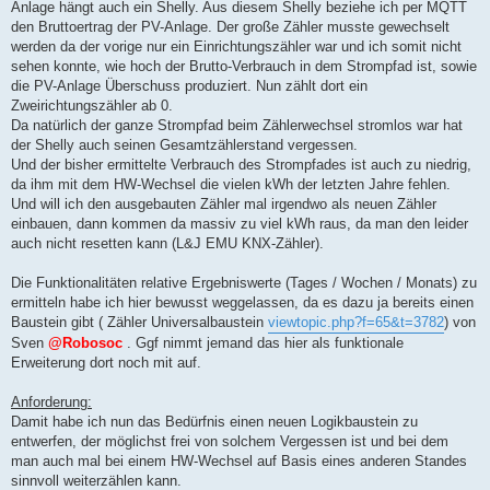
Anlage hängt auch ein Shelly. Aus diesem Shelly beziehe ich per MQTT
den Bruttoertrag der PV-Anlage. Der große Zähler musste gewechselt
werden da der vorige nur ein Einrichtungszähler war und ich somit nicht
sehen konnte, wie hoch der Brutto-Verbrauch in dem Strompfad ist, sowie
die PV-Anlage Überschuss produziert. Nun zählt dort ein
Zweirichtungszähler ab 0.
Da natürlich der ganze Strompfad beim Zählerwechsel stromlos war hat
der Shelly auch seinen Gesamtzählerstand vergessen.
Und der bisher ermittelte Verbrauch des Strompfades ist auch zu niedrig,
da ihm mit dem HW-Wechsel die vielen kWh der letzten Jahre fehlen.
Und will ich den ausgebauten Zähler mal irgendwo als neuen Zähler
einbauen, dann kommen da massiv zu viel kWh raus, da man den leider
auch nicht resetten kann (L&J EMU KNX-Zähler).
Die Funktionalitäten relative Ergebniswerte (Tages / Wochen / Monats) zu
ermitteln habe ich hier bewusst weggelassen, da es dazu ja bereits einen
Baustein gibt ( Zähler Universalbaustein
viewtopic.php?f=65&t=3782
) von
Sven
@Robosoc
. Ggf nimmt jemand das hier als funktionale
Erweiterung dort noch mit auf.
Anforderung:
Damit habe ich nun das Bedürfnis einen neuen Logikbaustein zu
entwerfen, der möglichst frei von solchem Vergessen ist und bei dem
man auch mal bei einem HW-Wechsel auf Basis eines anderen Standes
sinnvoll weiterzählen kann.