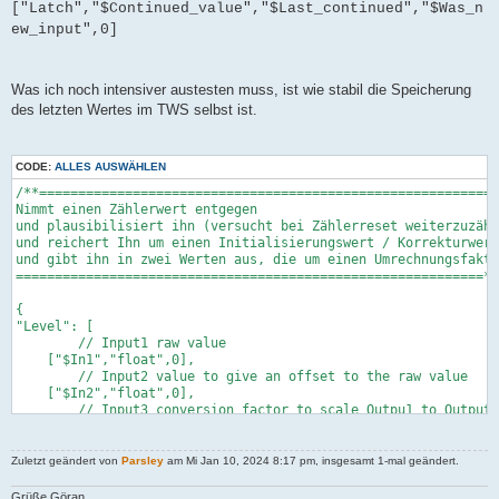
["Latch","$Continued_value","$Last_continued","$Was_n
ew_input",0]
Was ich noch intensiver austesten muss, ist wie stabil die Speicherung
des letzten Wertes im TWS selbst ist.
CODE:
ALLES AUSWÄHLEN
/**===========================================================

Nimmt einen Zählerwert entgegen

und plausibilisiert ihn (versucht bei Zählerreset weiterzuzähl
und reichert Ihn um einen Initialisierungswert / Korrekturwert
und gibt ihn in zwei Werten aus, die um einen Umrechnungsfakto
============================================================*/

{

"Level": [

        // Input1 raw value

    ["$In1","float",0],

        // Input2 value to give an offset to the raw value

    ["$In2","float",0],

        // Input3 conversion factor to scale Outpu1 to Output2

    ["$In3","float",0],

        // formula to check input and continue counting

    ["$F1","string","X1?X2+X3:X2+X3-X4"],

Zuletzt geändert von
Parsley
am Mi Jan 10, 2024 8:17 pm, insgesamt 1-mal geändert.
        // formula to add correction initialise value

    ["$F2","string","X1+X2"],

Grüße Göran