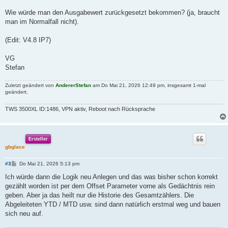
    ["Latch","$In1","$Last_input","$Was_new_input",0],

Wie würde man den Ausgabewert zurückgesetzt bekommen? (ja, braucht
        // safe new continued value as last value for next run
    ["Latch","$Continued_value","$Last_continued","$Was_new_in
man im Normalfall nicht).
  ],

"Input": [

(Edit: V4.8 IP7)
    ["Eingang 1","Zählerrohwert","$In1","c" ],

    ["Eingang 2","Korrektur- / Initialisierungswert","$In2","u
VG
    ["Eingang 3","Umrechnungsfaktor","$In3","u" ]

  ],

Stefan
 "Output": [

Zuletzt geändert von
AndererStefan
am Do Mai 21, 2026 12:49 pm, insgesamt 1-mal
    ["Ausgang 1","Zählerwert weitergezählt + korrigiert","$Out
geändert.
    ["Ausgang 2","Zählerwert weitergezählt + korrigiert + umge
    ["Ausgang 3","Reset am Inputzähler","$Found_reset","c" ]

TWS 3500XL ID:1486, VPN aktiv, Reboot nach Rücksprache
    // Output internal results for debuging

    ,["Internal_1","Wert war Trigger","$Was_new_input","a" ]

    ,["Internal_2","Zwischenspeicher letzter Input","$Last_inp
    ,["Internal_3","Zwischenspeicher letzter weitergezählter",
Ersteller
    ,["Internal_4","Zwischenspeicher weitergezählter","$Contin
gbglace
  ]

}

B
#3
Do Mai 21, 2026 5:13 pm
/**Der Schöpfer dieser Custom Logik überträgt die Nutzungsrech
e
i
Ich würde dann die Logik neu Anlegen und das was bisher schon korrekt
t
gezählt worden ist per dem Offset Parameter vorne als Gedächtnis rein
r
a
geben. Aber ja das heilt nur die Historie des Gesamtzählers. Die
g
Abgeleiteten YTD / MTD usw. sind dann natürlich erstmal weg und bauen
sich neu auf.