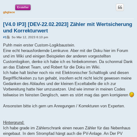
Ersteller
gbglace
[V4.0 IP3] [DEV-22.02.2023] Zähler mit Wertsicherung
und Korrekturwert
B
#1
So Mär 12, 2023 6:10 pm
e
i
Puhh mein erster Custom-Logikbaustein.
t
Eine echt herausfordernde Lernkurve. Aber mit der Doku hier im Forum
r
a
und im Wiki und einigen Beispielen der anderen vorgestellten
g
Customlogiken, denke ich habe ich es hinbekommen. Da schonmal Dank
an das Elabnet Team, und Robert für die Doku im Wiki.
Ich habe halt bisher noch nix mit Elektronischer Schaltlogik und diesen
Begrifflichkeiten zu tun gehabt, insofern echt nicht leicht gewesen meine
Gedanken des Ablaufes und der kleinen Exceltabelle die ich zur
Vorbereitung hatte hier umzusetzen. Und wie immer in meinen Codes
teilweise im feinsten Denglisch, wem es stört mag das gern korrigieren
Ansonsten bitte ich gern um Anregungen / Korrekturen von Experten.
Hintergrund:
Ich habe grade im Zählerschrank einen neuen Zähler für das Nebenhaus
eingebaut. In dem Strompfad hängt auch die PV-Anlage. An Der PV