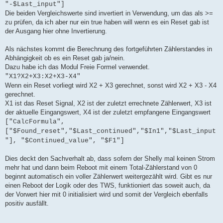
"-$Last_input"]
Die beiden Vergleichswerte sind invertiert in Verwendung, um das als >=
zu prüfen, da ich aber nur ein true haben will wenn es ein Reset gab ist
der Ausgang hier ohne Invertierung.
Als nächstes kommt die Berechnung des fortgeführten Zählerstandes in
Abhängigkeit ob es ein Reset gab ja/nein.
Dazu habe ich das Modul Freie Formel verwendet.
"X1?X2+X3:X2+X3-X4"
Wenn ein Reset vorliegt wird X2 + X3 gerechnet, sonst wird X2 + X3 - X4
gerechnet.
X1 ist das Reset Signal, X2 ist der zuletzt errechnete Zählerwert, X3 ist
der aktuelle Eingangswert, X4 ist der zuletzt empfangene Eingangswert
["CalcFormula",
["$Found_reset","$Last_continued","$In1","$Last_input
"], "$Continued_value", "$F1"]
Dies deckt den Sachverhalt ab, dass sofern der Shelly mal keinen Strom
mehr hat und dann beim Reboot mit einem Total-Zählerstand von 0
beginnt automatisch ein voller Zählerwert weitergezählt wird. Gibt es nur
einen Reboot der Logik oder des TWS, funktioniert das soweit auch, da
der Vorwert hier mit 0 initialisiert wird und somit der Vergleich ebenfalls
positiv ausfällt.