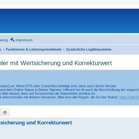
ärung
Impressum
o
Funktionen & Leistungsmerkmale
Zusätzliche Logikbausteine
ler mit Wertsicherung und Korrekturwert
irmware] an. Wenn ETS oder CometVisu beteiligt sind, dann auch deren Version
nd dem Online-Status in Deiner Signatur. Hilfreich ist oft auch die Beschreibung der anges
 bitte darauf, dass auf Screenshots die Statusleiste sichtbar ist
d unterschreibe mit deinem Vornamen. Bitte lese alle Regeln, die Du hier findest:
https://wiki.
Suche
Erweiterte Suche
rtsicherung und Korrekturwert