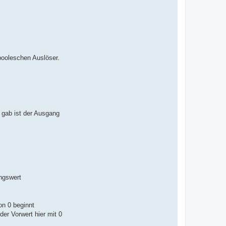
booleschen Auslöser.
t gab ist der Ausgang
angswert
on 0 beginnt
der Vorwert hier mit 0