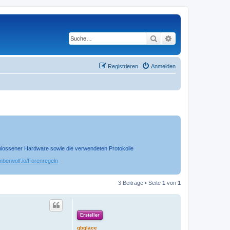
Suche
Erweiterte Suche
Registrieren
Anmelden
chlossener Hardware sowie die verwendeten Protokolle
timberwolf.io/Forenregeln
3 Beiträge • Seite
1
von
1
Ersteller
gbglace