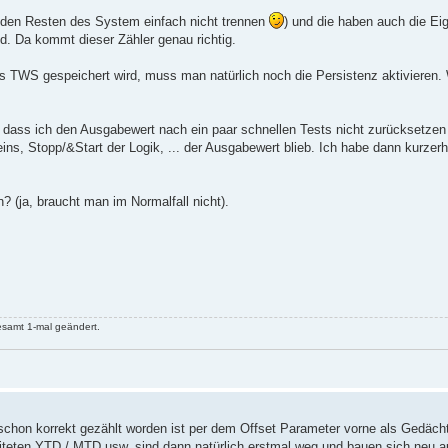
den Resten des System einfach nicht trennen
) und die haben auch die Ei


d. Da kommt dieser Zähler genau richtig.
nput1

es TWS gespeichert wird, muss man natürlich noch die Persistenz aktivieren. 
d counter

 dass ich den Ausgabewert nach ein paar schnellen Tests nicht zurücksetzen
ins, Stopp/&Start der Logik, ... der Ausgabewert blieb. Ich habe dann kurzer
asurment Input

ja, braucht man im Normalfall nicht).
$Last_input"],

+ input value else last continued counter + input value - last in
ued","$In1","$Last_input"], "$Continued_value", "$F1"],

ting value

$Out1", "$F2"],

3"],

r next run of logic  

samt 1-mal geändert.
",0],

e for next run of logic

","$Was_new_input",0]

rt","$In2","u" ],

schon korrekt gezählt worden ist per dem Offset Parameter vorne als Gedächt


leiteten YTD / MTD usw. sind dann natürlich erstmal weg und bauen sich neu a