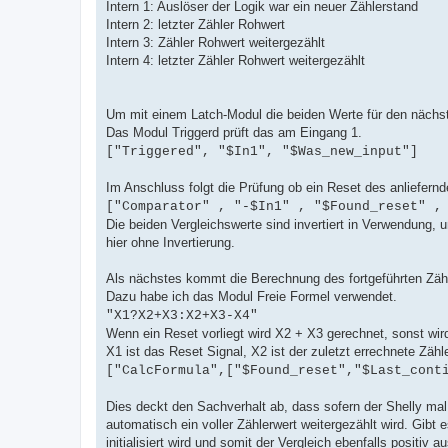
Intern 1: Auslöser der Logik war ein neuer Zählerstand
Intern 2: letzter Zähler Rohwert
Intern 3: Zähler Rohwert weitergezählt
Intern 4: letzter Zähler Rohwert weitergezählt
Um mit einem Latch-Modul die beiden Werte für den nächste
Das Modul Triggerd prüft das am Eingang 1.
["Triggered", "$In1", "$Was_new_input"]
Im Anschluss folgt die Prüfung ob ein Reset des anliefernd
["Comparator" , "-$In1" , "$Found_reset" ,
Die beiden Vergleichswerte sind invertiert in Verwendung, 
hier ohne Invertierung.
Als nächstes kommt die Berechnung des fortgeführten Zähle
Dazu habe ich das Modul Freie Formel verwendet.
"X1?X2+X3:X2+X3-X4"
Wenn ein Reset vorliegt wird X2 + X3 gerechnet, sonst wir
X1 ist das Reset Signal, X2 ist der zuletzt errechnete Zäh
["CalcFormula",["$Found_reset","$Last_cont
Dies deckt den Sachverhalt ab, dass sofern der Shelly ma
automatisch ein voller Zählerwert weitergezählt wird. Gibt 
initialisiert wird und somit der Vergleich ebenfalls positiv aus