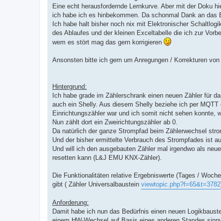
t
Eine echt herausfordernde Lernkurve. Aber mit der Doku hi
r
a
ich habe ich es hinbekommen. Da schonmal Dank an das El
g
Ich habe halt bisher noch nix mit Elektronischer Schaltlog
des Ablaufes und der kleinen Exceltabelle die ich zur Vor
wem es stört mag das gern korrigieren
Ansonsten bitte ich gern um Anregungen / Korrekturen von
Hintergrund:
Ich habe grade im Zählerschrank einen neuen Zähler für 
auch ein Shelly. Aus diesem Shelly beziehe ich per MQTT 
Einrichtungszähler war und ich somit nicht sehen konnte, 
Nun zählt dort ein Zweirichtungszähler ab 0.
Da natürlich der ganze Strompfad beim Zählerwechsel str
Und der bisher ermittelte Verbrauch des Strompfades ist a
Und will ich den ausgebauten Zähler mal irgendwo als neu
resetten kann (L&J EMU KNX-Zähler).
Die Funktionalitäten relative Ergebniswerte (Tages / Woche
gibt ( Zähler Universalbaustein
viewtopic.php?f=65&t=3782
Anforderung:
Damit habe ich nun das Bedürfnis einen neuen Logikbauste
einem HW-Wechsel auf Basis eines anderen Standes sinnvo