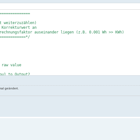
=============

 weiterzuzählen)

Korrekturwert an

rechnungsfaktor auseinander liegen (z.B. 0.001 Wh >> KWh)

===========*/

raw value

u1 to Output2

unting

al geändert.
alue



s triggerd
