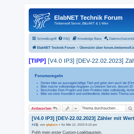
ElabNET Technik Forum
Timberwolf Server, BlitzART & 1-Wire
Schnellzugriff
FAQ
Knowledge Base
Datenschutzerkl
ElabNET Technik Forum
Übersicht über forum.timberwolf.i
[TIPP]
[V4.0 IP3] [DEV-22.02.2023] Zäh
Forumsregeln
Denke bitte an aussagekräftige Titel und gebe dort auch die [F
Bitte mache vollständige Angaben zu Deinem Server, dessen ID u
Beschreibe Dein Projekt und Dein Problem bitte vollständig. Achte
Bitte sei stets freundlich und wohlwollend, bleibe beim Thema un
Antworten
[V4.0 IP3] [DEV-22.02.2023] Zähler mit We
B
#1
von
gbglace
»
So Mär 12, 2023 6:10 pm
e
i
Puhh mein erster Custom-Logikbaustein.