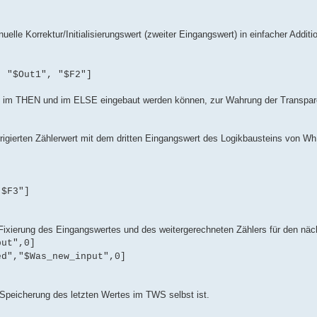
elle Korrektur/Initialisierungswert (zweiter Eingangswert) in einfacher Additio
, "$Out1", "$F2"]
rmel im THEN und im ELSE eingebaut werden können, zur Wahrung der Transpar
orrigierten Zählerwert mit dem dritten Eingangswert des Logikbausteins von Wh
"$F3"]
Fixierung des Eingangswertes und des weitergerechneten Zählers für den näc
put",0]
ed","$Was_new_input",0]
e Speicherung des letzten Wertes im TWS selbst ist.