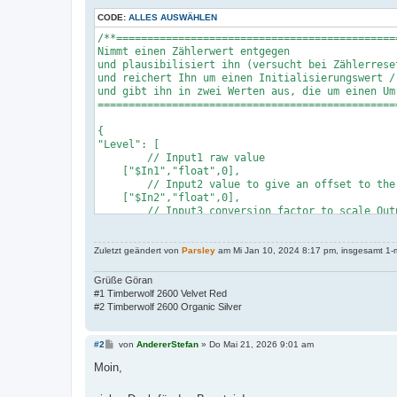
CODE:
ALLES AUSWÄHLEN
/**==============================================
Nimmt einen Zählerwert entgegen

und plausibilisiert ihn (versucht bei Zählerreset
und reichert Ihn um einen Initialisierungswert / 
und gibt ihn in zwei Werten aus, die um einen Um
=================================================
{

"Level": [

        // Input1 raw value

    ["$In1","float",0],

        // Input2 value to give an offset to the 
    ["$In2","float",0],

        // Input3 conversion factor to scale Outp
    ["$In3","float",0],

        // formula to check input and continue co
    ["$F1","string","X1?X2+X3:X2+X3-X4"],

Zuletzt geändert von
Parsley
am Mi Jan 10, 2024 8:17 pm, insgesamt 1-m
        // formula to add correction initialise v
    ["$F2","string","X1+X2"],

Grüße Göran
        // formula to convert Output1 to Output 2
#1 Timberwolf 2600 Velvet Red
    ["$F3","string","X1*X2"],

#2 Timberwolf 2600 Organic Silver
        // Output value 1

    ["$Out1","float",0],

        // Output value 2

B
#2
von
AndererStefan
»
Do Mai 21, 2026 9:01 am
e
    ["$Out2","float",0],

i
Moin,
        // internal variable a new value input wa
t
    ["$Was_new_input","bool",true],

r
        // if input was reset

a