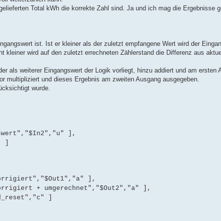
gelieferten Total kWh die korrekte Zahl sind. Ja und ich mag die Ergebnisse g
ingangswert ist. Ist er kleiner als der zuletzt empfangene Wert wird der Einga
cht kleiner wird auf den zuletzt errechneten Zählerstand die Differenz aus akt
, der als weiterer Eingangswert der Logik vorliegt, hinzu addiert und am erst
or multipliziert und dieses Ergebnis am zweiten Ausgang ausgegeben.
ücksichtigt wurde.
swert","$In2","u" ],
" ]
orrigiert","$Out1","a" ],
orrigiert + umgerechnet","$Out2","a" ],
d_reset","c" ]