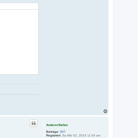
N
a
c
h
AndererStefan
o
Beiträge:
507
b
Registriert:
Sa Mär 02, 2024 11:04 am
e