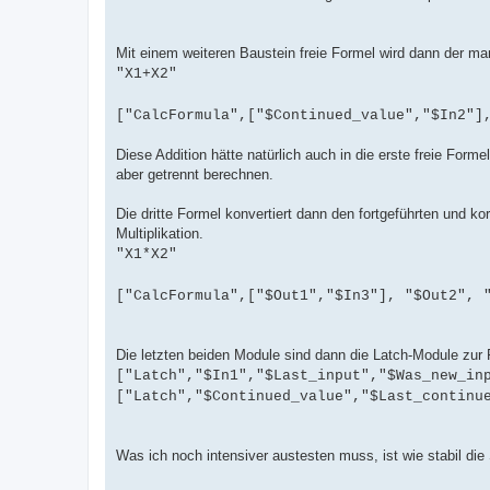
Mit einem weiteren Baustein freie Formel wird dann der manu
"X1+X2"
["CalcFormula",["$Continued_value","$In2"]
Diese Addition hätte natürlich auch in die erste freie Fo
aber getrennt berechnen.
Die dritte Formel konvertiert dann den fortgeführten und k
Multiplikation.
"X1*X2"
["CalcFormula",["$Out1","$In3"], "$Out2", 
Die letzten beiden Module sind dann die Latch-Module zur 
["Latch","$In1","$Last_input","$Was_new_in
["Latch","$Continued_value","$Last_continu
Was ich noch intensiver austesten muss, ist wie stabil di