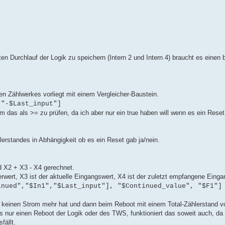
n Durchlauf der Logik zu speichern (Intern 2 und Intern 4) braucht es einen 
en Zählwerkes vorliegt mit einem Vergleicher-Baustein.
 "-$Last_input"]
um das als >= zu prüfen, da ich aber nur ein true haben will wenn es ein Rese
rstandes in Abhängigkeit ob es ein Reset gab ja/nein.
d X2 + X3 - X4 gerechnet.
lerwert, X3 ist der aktuelle Eingangswert, X4 ist der zuletzt empfangene Eing
inued","$In1","$Last_input"], "$Continued_value", "$F1"]
l keinen Strom mehr hat und dann beim Reboot mit einem Total-Zählerstand v
es nur einen Reboot der Logik oder des TWS, funktioniert das soweit auch, da 
fällt.