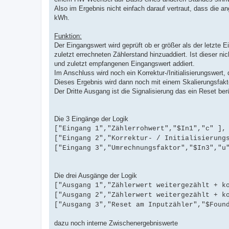
Also im Ergebnis nicht einfach darauf vertraut, dass die an
kWh.
Funktion:
Der Eingangswert wird geprüft ob er größer als der letzte E
zuletzt errechneten Zählerstand hinzuaddiert. Ist dieser ni
und zuletzt empfangenen Eingangswert addiert.
Im Anschluss wird noch ein Korrektur-/Initialisierungswert
Dieses Ergebnis wird dann noch mit einem Skalierungsfakt
Der Dritte Ausgang ist die Signalisierung das ein Reset ber
Die 3 Eingänge der Logik
["Eingang 1","Zählerrohwert","$In1","c" ],
["Eingang 2","Korrektur- / Initialisierung
["Eingang 3","Umrechnungsfaktor","$In3","u
Die drei Ausgänge der Logik
["Ausgang 1","Zählerwert weitergezählt + k
["Ausgang 2","Zählerwert weitergezählt + k
["Ausgang 3","Reset am Inputzähler","$Foun
dazu noch interne Zwischenergebniswerte