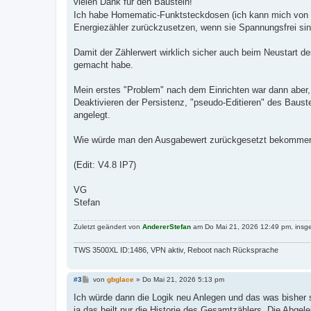
vielen Dank für den Baustein!
g
    ["$Found_reset","bool",false],

Ich habe Homematic-Funktsteckdosen (ich kann mich von 
        // internal variable continued raw values
Energiezähler zurückzusetzen, wenn sie Spannungsfrei sin
    ["$Continued_value","float",0],

        // interneal variable last raw value of i
    ["$Last_input","float",0],

Damit der Zählerwert wirklich sicher auch beim Neustart d
        // interneal variable last value continue
gemacht habe.
    ["$Last_continued","float",0]

Mein erstes "Problem" nach dem Einrichten war dann aber,
  ],

Deaktivieren der Persistenz, "pseudo-Editieren" des Bauste
"Module": [

    // set true if logic trigger was a new raw me
angelegt.
    ["Triggered", "$In1", "$Was_new_input"],

        // Output input reset y/n

Wie würde man den Ausgabewert zurückgesetzt bekommen? (
    ["Comparator" , "-$In1" , "$Found_reset" , "-
        // if reset then last continued counter 
(Edit: V4.8 IP7)
    ["CalcFormula",["$Found_reset","$Last_contin
        // Add correction value to continued coun
    ["CalcFormula",["$Continued_value","$In2"], "
VG
        // scale Output value1 to Output value2

Stefan
    ["CalcFormula",["$Out1","$In3"], "$Out2", "$F
        // safe new input value as last value fo
Zuletzt geändert von
AndererStefan
am Do Mai 21, 2026 12:49 pm, insge
    ["Latch","$In1","$Last_input","$Was_new_input
        // safe new continued value as last valu
    ["Latch","$Continued_value","$Last_continued
TWS 3500XL ID:1486, VPN aktiv, Reboot nach Rücksprache
  ],

"Input": [

B
#3
von
gbglace
»
Do Mai 21, 2026 5:13 pm
    ["Eingang 1","Zählerrohwert","$In1","c" ],

e
    ["Eingang 2","Korrektur- / Initialisierungswe
i
Ich würde dann die Logik neu Anlegen und das was bisher 
    ["Eingang 3","Umrechnungsfaktor","$In3","u" ]
t
ja das heilt nur die Historie des Gesamtzählers. Die Abge