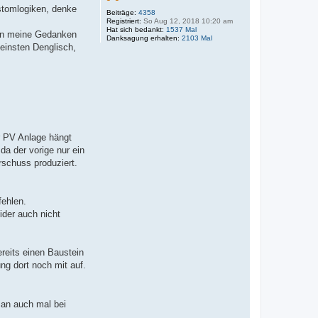
ustomlogiken, denke
Beiträge:
4358
Registriert:
So Aug 12, 2018 10:20 am
Hat sich bedankt:
1537 Mal
esen meine Gedanken
Danksagung erhalten:
2103 Mal
feinsten Denglisch,
r PV Anlage hängt
a der vorige nur ein
rschuss produziert.
fehlen.
der auch nicht
ereits einen Baustein
ng dort noch mit auf.
man auch mal bei