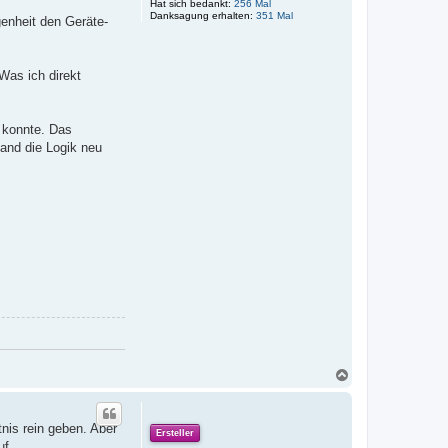
Hat sich bedankt:
256 Mal
n
Danksagung erhalten:
351 Mal
genheit den Geräte-
Was ich direkt
 konnte. Das
hand die Logik neu
put value

N
a
c
h
nis rein geben. Aber
o
Ersteller
b
uf.