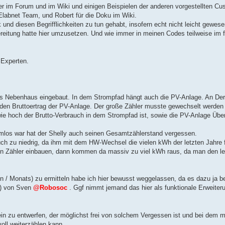
er im Forum und im Wiki und einigen Beispielen der anderen vorgestellten C
abnet Team, und Robert für die Doku im Wiki.
ik und diesen Begrifflichkeiten zu tun gehabt, insofern echt nicht leicht gew
bereitung hatte hier umzusetzen. Und wie immer in meinen Codes teilweise im 
 Experten.
das Nebenhaus eingebaut. In dem Strompfad hängt auch die PV-Anlage. An De
den Bruttoertrag der PV-Anlage. Der große Zähler musste gewechselt werden d
wie hoch der Brutto-Verbrauch in dem Strompfad ist, sowie die PV-Anlage Übe
omlos war hat der Shelly auch seinen Gesamtzählerstand vergessen.
uch zu niedrig, da ihm mit dem HW-Wechsel die vielen kWh der letzten Jahre 
en Zähler einbauen, dann kommen da massiv zu viel kWh raus, da man den lei
n / Monats) zu ermitteln habe ich hier bewusst weggelassen, da es dazu ja b
) von Sven
@Robosoc
. Ggf nimmt jemand das hier als funktionale Erweiteru
in zu entwerfen, der möglichst frei von solchem Vergessen ist und bei dem 
ll weiterzählen kann.