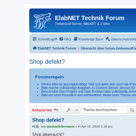
ElabNET Technik Forum
Timberwolf Server, BlitzART & 1-Wire
Schnellzugriff
FAQ
Knowledge Base
Datenschutzerkl
ElabNET Technik Forum
Übersicht über forum.timberwolf.i
Shop defekt?
Forumsregeln
Denke bitte an aussagekräftige Titel und gebe dort auch die [F
Bitte mache vollständige Angaben zu Deinem Server, dessen ID u
Beschreibe Dein Projekt und Dein Problem bitte vollständig. Achte
Bitte sei stets freundlich und wohlwollend, bleibe beim Thema un
Antworten
Shop defekt?
B
#1
von
michaelkillermann
»
Fr Apr 10, 2026 5:19 pm
e
i
Shop abgeraucht?