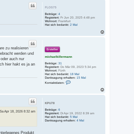
n
n
c
S
h
FLOS75
t
o
e
Beiträge:
4
b
f
Registriert:
Fr Jun 20, 2025 4:48 pm
a
e
Wohnort:
Frankfurt
n
n
Hat sich bedankt:
2 Mal
W
N
a
c
h
re zu realisieren
o
Ersteller
b
gebracht werden und
e
michaelkillermann
 oder auch nur
n
Beiträge:
31
h hier hakt es ja an
Registriert:
Do Mär 09, 2023 5:34 pm
Wohnort:
Fürth
Hat sich bedankt:
18 Mal
Danksagung erhalten:
15 Mal
K
Kontaktdaten:
o
n
N
t
a
a
c
k
h
t
KPU78
o
d
Beiträge:
6
a
b
Sa Apr 18, 2026 8:32 am
Registriert:
Di Apr 19, 2022 8:39 am
t
e
Hat sich bedankt:
5 Mal
e
n
Danksagung erhalten:
n
4 Mal
v
o
n
unterlegenes Produkt