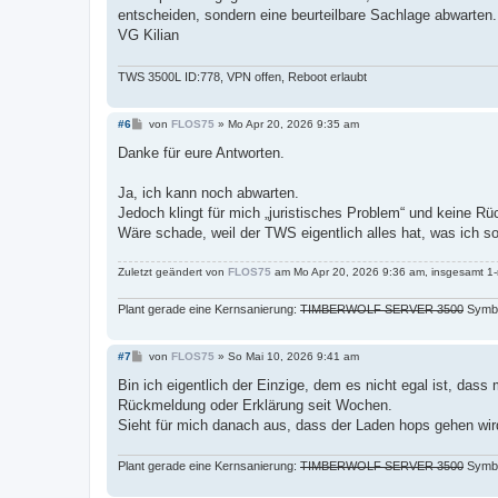
entscheiden, sondern eine beurteilbare Sachlage abwarten.
VG Kilian
TWS 3500L ID:778, VPN offen, Reboot erlaubt
B
#6
von
FLOS75
»
Mo Apr 20, 2026 9:35 am
e
i
Danke für eure Antworten.
t
r
a
Ja, ich kann noch abwarten.
g
Jedoch klingt für mich „juristisches Problem“ und keine R
Wäre schade, weil der TWS eigentlich alles hat, was ich so
Zuletzt geändert von
FLOS75
am Mo Apr 20, 2026 9:36 am, insgesamt 1-
Plant gerade eine Kernsanierung:
TIMBERWOLF SERVER 3500
Symbo
B
#7
von
FLOS75
»
So Mai 10, 2026 9:41 am
e
i
Bin ich eigentlich der Einzige, dem es nicht egal ist, da
t
Rückmeldung oder Erklärung seit Wochen.
r
a
Sieht für mich danach aus, dass der Laden hops gehen wir
g
Plant gerade eine Kernsanierung:
TIMBERWOLF SERVER 3500
Symbo