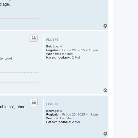
m
dlage.
i
c
h
a
e
l
N
k
a
i
c
l
l
h
FLOS75
e
o
r
Beiträge:
4
b
m
Registriert:
Fr Jun 20, 2025 4:48 pm
e
a
Wohnort:
Frankfurt
n
n
Hat sich bedankt:
2 Mal
in wird.
n
N
a
c
h
FLOS75
roblems“, ohne
o
Beiträge:
4
b
Registriert:
Fr Jun 20, 2025 4:48 pm
e
Wohnort:
Frankfurt
n
Hat sich bedankt:
2 Mal
N
a