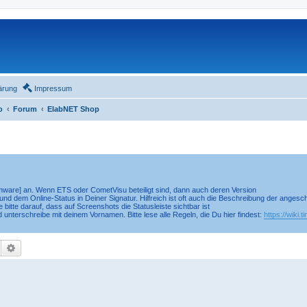
ärung
Impressum
o
Forum
ElabNET Shop
irmware] an. Wenn ETS oder CometVisu beteiligt sind, dann auch deren Version
nd dem Online-Status in Deiner Signatur. Hilfreich ist oft auch die Beschreibung der anges
 bitte darauf, dass auf Screenshots die Statusleiste sichtbar ist
d unterschreibe mit deinem Vornamen. Bitte lese alle Regeln, die Du hier findest:
https://wiki.
Suche
Erweiterte Suche