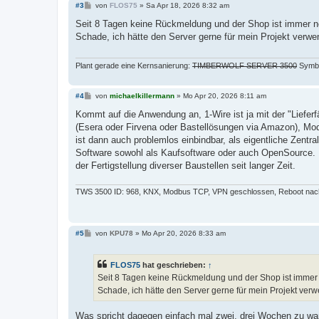
B
#3
von
FLOS75
»
Sa Apr 18, 2026 8:32 am
e
i
Seit 8 Tagen keine Rückmeldung und der Shop ist immer 
t
Schade, ich hätte den Server gerne für mein Projekt verwe
r
a
g
Plant gerade eine Kernsanierung:
TIMBERWOLF SERVER 3500
Symbo
B
#4
von
michaelkillermann
»
Mo Apr 20, 2026 8:11 am
e
i
Kommt auf die Anwendung an, 1-Wire ist ja mit der "Liefer
t
(Esera oder Firvena oder Bastellösungen via Amazon), M
r
a
ist dann auch problemlos einbindbar, als eigentliche Zentr
g
Software sowohl als Kaufsoftware oder auch OpenSource. E
der Fertigstellung diverser Baustellen seit langer Zeit.
TWS 3500 ID: 968, KNX, Modbus TCP, VPN geschlossen, Reboot na
B
#5
von
KPU78
»
Mo Apr 20, 2026 8:33 am
e
i
t
FLOS75
hat geschrieben:
↑
r
a
Seit 8 Tagen keine Rückmeldung und der Shop ist immer
g
Schade, ich hätte den Server gerne für mein Projekt ver
Was spricht dagegen einfach mal zwei, drei Wochen zu warte