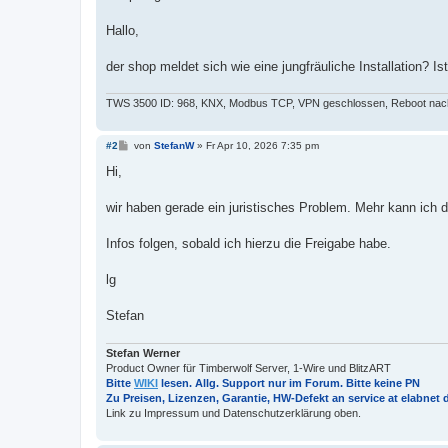
t
r
a
Hallo,
g
der shop meldet sich wie eine jungfräuliche Installation? I
TWS 3500 ID: 968, KNX, Modbus TCP, VPN geschlossen, Reboot na
B
#2
von
StefanW
»
Fr Apr 10, 2026 7:35 pm
e
i
Hi,
t
r
a
wir haben gerade ein juristisches Problem. Mehr kann ich
g
Infos folgen, sobald ich hierzu die Freigabe habe.
lg
Stefan
Stefan Werner
Product Owner für Timberwolf Server, 1-Wire und BlitzART
Bitte
WIKI
lesen. Allg. Support nur im Forum. Bitte keine PN
Zu Preisen, Lizenzen, Garantie, HW-Defekt an service at elabnet 
Link zu Impressum und Datenschutzerklärung oben.