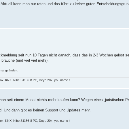
 Aktuell kann man nur raten und das führt zu keiner guten Entscheidungsgrun
ückmeldung seit nun 10 Tagen nicht danach, dass das in 2-3 Wochen gelöst se
 brauche (und viel viel mehr).
mal geändert.
x, KNX, Nibe S1156-8 PC, Deye 20k, you name it
ss man seit einem Monat nichts mehr kaufen kann? Wegen eines „juristischen P
d. Und dann gibt es keinen Support und Updates mehr.
x, KNX, Nibe S1156-8 PC, Deye 20k, you name it