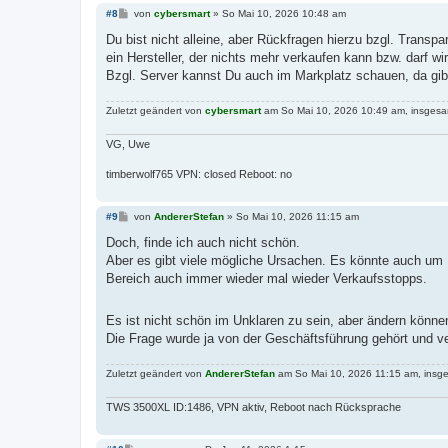
B
#8
von
cybersmart
»
So Mai 10, 2026 10:48 am
e
i
Du bist nicht alleine, aber Rückfragen hierzu bzgl. Transpa
t
ein Hersteller, der nichts mehr verkaufen kann bzw. darf wi
r
a
Bzgl. Server kannst Du auch im Markplatz schauen, da gi
g
Zuletzt geändert von
cybersmart
am So Mai 10, 2026 10:49 am, insgesa
VG, Uwe
timberwolf765 VPN: closed Reboot: no
B
#9
von
AndererStefan
»
So Mai 10, 2026 11:15 am
e
i
Doch, finde ich auch nicht schön.
t
Aber es gibt viele mögliche Ursachen. Es könnte auch um 
r
a
Bereich auch immer wieder mal wieder Verkaufsstopps.
g
Es ist nicht schön im Unklaren zu sein, aber ändern könne
Die Frage wurde ja von der Geschäftsführung gehört und v
Zuletzt geändert von
AndererStefan
am So Mai 10, 2026 11:15 am, insge
TWS 3500XL ID:1486, VPN aktiv, Reboot nach Rücksprache