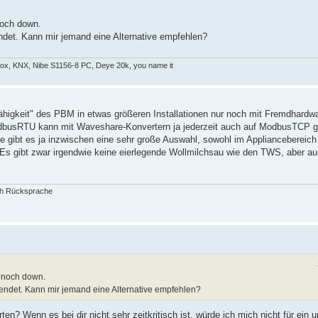
noch down.
ndet. Kann mir jemand eine Alternative empfehlen?
x, KNX, Nibe S1156-8 PC, Deye 20k, you name it
fähigkeit" des PBM in etwas größeren Installationen nur noch mit Fremdhardwa
odbusRTU kann mit Waveshare-Konvertern ja jederzeit auch auf ModbusTCP 
ale gibt es ja inzwischen eine sehr große Auswahl, sowohl im Appliancebereich
s gibt zwar irgendwie keine eierlegende Wollmilchsau wie den TWS, aber auc
ch Rücksprache
 noch down.
wendet. Kann mir jemand eine Alternative empfehlen?
n? Wenn es bei dir nicht sehr zeitkritisch ist, würde ich mich nicht für ein 