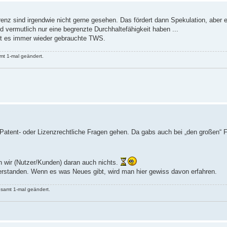
renz sind irgendwie nicht gerne gesehen. Das fördert dann Spekulation, aber e
rd vermutlich nur eine begrenzte Durchhaltefähigkeit haben ...
bt es immer wieder gebrauchte TWS.
mt 1-mal geändert.
Patent- oder Lizenzrechtliche Fragen gehen. Da gabs auch bei „den großen“ 
n wir (Nutzer/Kunden) daran auch nichts.
erstanden. Wenn es was Neues gibt, wird man hier gewiss davon erfahren.
samt 1-mal geändert.