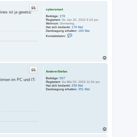
c
h
cybersmart
ines ist ja gewiss:
o
Beiträge:
278
b
Registriert:
Do Jan 20, 2022 6:15 pm
e
Wohnort:
Germering
n
Hat sich bedankt:
179 Mal
Danksagung erhalten:
183 Mal
K
Kontaktdaten:
o
n
t
a
k
t
N
d
a
a
c
t
h
e
AndererStefan
o
n
Beiträge:
507
v
b
Firmen im PC und IT-
Registriert:
Sa Mär 02, 2024 11:04 am
o
e
Hat sich bedankt:
256 Mal
n
n
Danksagung erhalten:
351 Mal
c
y
b
e
r
s
m
a
r
t
N
a