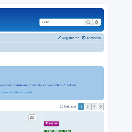
Suche
Erweiterte Suche
Registrieren
Anmelden
chlossener Hardware sowie die verwendeten Protokolle
timberwolf.io/Forenregeln
1
2
3
Nächste
23 Beiträge
Ersteller
michaelkillermann