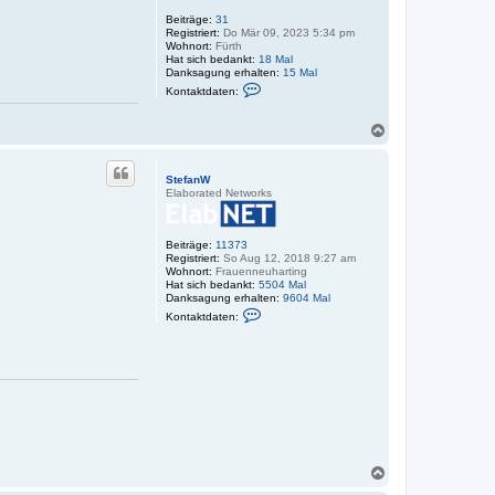
Beiträge:
31
Registriert:
Do Mär 09, 2023 5:34 pm
Wohnort:
Fürth
Hat sich bedankt:
18 Mal
Danksagung erhalten:
15 Mal
K
Kontaktdaten:
o
n
t
N
a
a
k
c
t
h
d
StefanW
o
a
Elaborated Networks
t
b
e
e
n
n
v
Beiträge:
11373
o
Registriert:
So Aug 12, 2018 9:27 am
n
Wohnort:
Frauenneuharting
m
Hat sich bedankt:
5504 Mal
i
Danksagung erhalten:
9604 Mal
c
K
Kontaktdaten:
h
o
a
n
e
t
l
a
k
k
i
t
l
d
l
a
e
t
r
e
m
n
a
v
N
n
o
a