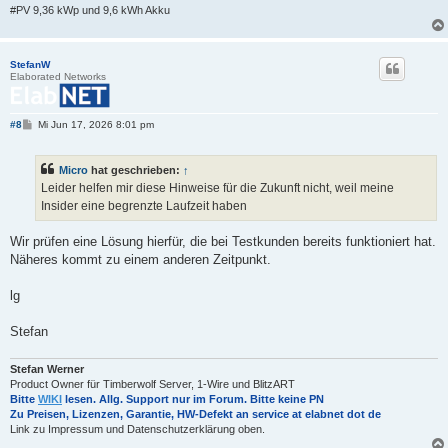
#PV 9,36 kWp und 9,6 kWh Akku
StefanW
Elaborated Networks
B
#8
Mi Jun 17, 2026 8:01 pm
e
i
t
Micro
hat geschrieben:
↑
r
a
Leider helfen mir diese Hinweise für die Zukunft nicht, weil meine
g
Insider eine begrenzte Laufzeit haben
Wir prüfen eine Lösung hierfür, die bei Testkunden bereits funktioniert hat.
Näheres kommt zu einem anderen Zeitpunkt.
lg
Stefan
Stefan Werner
Product Owner für Timberwolf Server, 1-Wire und BlitzART
Bitte
WIKI
lesen. Allg. Support nur im Forum. Bitte keine PN
Zu Preisen, Lizenzen, Garantie, HW-Defekt an service at elabnet dot de
Link zu Impressum und Datenschutzerklärung oben.