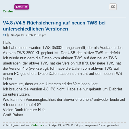
Ersteller
Celsius
V4.8 /V4.5 Rüchsicherung auf neuen TWS bei
unterschiedlichen Versionen
B
#1
So Apr 19, 2026 11:03 pm
e
i
Hallo ,
t
Ich habe einen zweiten TWS 3500XL angeschafft, der als Austasch des
r
a
Aktiven TWS 3500 XL geplant ist. Der USB des aktive TWS ist defekt.
g
Ich würde nun gern die Daten vom aktiven TWS auf den neuen TWS
übertragen. der aktive TWS hat die Version 4.8 IP8. Der neue TWS hat
die Version 4.5 (werkseitig). Ich habe die Daten vom aktiven TWS auf
einem PC gesichert. Diese Daten lassen sich nicht auf den neuen TWS
laden.
Ich vermute, dass es am Unterschied der Versionen liegt.
Ich brauche die Version 4.8 IP8 nicht. Habe sie nur gekauft um ElabNet
zu unterstützen.
Wie kann ich Versionsgleichheit der Server erreichen? entweder beide auf
4.5 oder beide auf 4.8?
Vielen Dank für eure Hilfe
Gruß Rainer
Zuletzt geändert von
Celsius
am So Apr 19, 2026 11:04 pm, insgesamt 1-mal geändert.