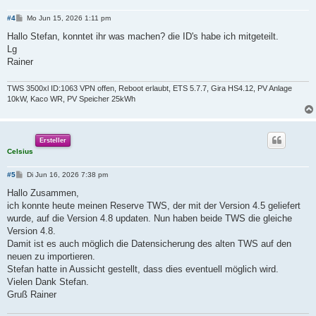
B
#4
Mo Jun 15, 2026 1:11 pm
e
i
Hallo Stefan, konntet ihr was machen? die ID's habe ich mitgeteilt.
t
Lg
r
a
Rainer
g
TWS 3500xl ID:1063 VPN offen, Reboot erlaubt, ETS 5.7.7, Gira HS4.12, PV Anlage
10kW, Kaco WR, PV Speicher 25kWh
Ersteller
Celsius
B
#5
Di Jun 16, 2026 7:38 pm
e
i
Hallo Zusammen,
t
ich konnte heute meinen Reserve TWS, der mit der Version 4.5 geliefert
r
a
wurde, auf die Version 4.8 updaten. Nun haben beide TWS die gleiche
g
Version 4.8.
Damit ist es auch möglich die Datensicherung des alten TWS auf den
neuen zu importieren.
Stefan hatte in Aussicht gestellt, dass dies eventuell möglich wird.
Vielen Dank Stefan.
Gruß Rainer