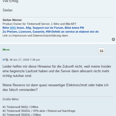
Viel Erfolg
Stefan
Stefan Werner
Product Owner für Timberwolf Server, 1-Wire und BlitzART
Bitte
WIKI
lesen. Allg. Support nur im Forum. Bitte keine PN
Zu Preisen, Lizenzen, Garantie, HW-Defekt an service at elabnet dot de
Link zu Impressum und Datenschutzerklärung oben.
Micro
B
#7
Mi Jun 17, 2026 7:36 pm
e
i
Leider helfen mir diese Hinweise für die Zukunft nicht, weil meine Insider
t
eine begrenzte Laufzeit haben und die Server dann allesamt nicht mehr
r
a
richtig nutzbar sind.
g
Meine Reserve ist dann quasi neuwertiger Elektroschrott oder habe ich
das falsch verstanden?
Grüße Mirko
#1 Timberwolf 960Q / Offline
#2 Timberwolf 3500XL / VPN aktiv / Reboot auf Nachfrage
#2 Timberwolf 3500XL / Offline