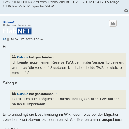
TWS 3500xl ID:1063 VPN offen, Reboot erlaubt, ETS 5.7.7, Gira HS4.12, PV Anlage
10kW, Kaco WR, PV Speicher 25kWh
StefanW
Elaborated Networks
B
#6
Mi Jun 17, 2026 9:58 am
e
i
Hi,
t
r
a
Celsius
hat geschrieben:
↑
g
ich konnte heute meinen Reserve TWS, der mit der Version 4.5 geliefert
wurde, auf die Version 4.8 updaten. Nun haben beide TWS die gleiche
Version 4.8.
Sehr gut.
Celsius
hat geschrieben:
↑
Damit ist es auch möglich die Datensicherung des alten TWS auf den
neuen zu importieren.
Bitte unbedingt die Beschreibung im Wiki lesen, was bei der Migration
zwischen zwei Servern zu beachten ist. Am Besten einmal ausprobieren.