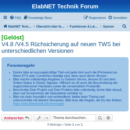
ElabNET Technik Forum
FAQ
Knowledge Base
Registrieren
Anmelden
S
ElabNET Technik Forum
Übersicht über forum.timberwolf.io
Funktionen & Leistungsmerkmale
System
u
[Gelöst]
c
V4.8 /V4.5 Rüchsicherung auf neuen TWS bei
h
unterschiedlichen Versionen
e
Forumsregeln
Denke bitte an aussagekräftige Titel und gebe dort auch die [Firmware] an.
Wenn ETS oder CometVisu beteiligt sind, dann auch deren Version
Bitte mache vollständige Angaben zu Deinem Server, dessen ID und dem
Online-Status in Deiner Signatur. Hilfreich ist oft auch die Beschreibung der
angeschlossener Hardware sowie die verwendeten Protokolle
Beschreibe Dein Projekt und Dein Problem bitte vollständig. Achte bitte darauf,
dass auf Screenshots die Statusleiste sichtbar ist
Bitte sei stets freundlich und wohlwollend, bleibe beim Thema und
unterschreibe mit deinem Vornamen. Bitte lese alle Regeln, die Du hier findest:
https://wiki.timberwolf.io/Forenregeln
Suche
Erweiterte
Antworten
8 Beiträge • Seite
1
von
1