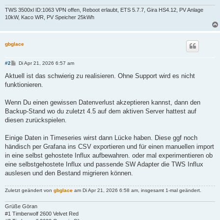
TWS 3500xl ID:1063 VPN offen, Reboot erlaubt, ETS 5.7.7, Gira HS4.12, PV Anlage
10kW, Kaco WR, PV Speicher 25kWh
gbglace
B
#2
Di Apr 21, 2026 6:57 am
e
i
Aktuell ist das schwierig zu realisieren. Ohne Support wird es nicht
t
funktionieren.
r
a
g
Wenn Du einen gewissen Datenverlust akzeptieren kannst, dann den
Backup-Stand wo du zuletzt 4.5 auf dem aktiven Server hattest auf
diesen zurückspielen.
Einige Daten in Timeseries wirst dann Lücke haben. Diese ggf noch
händisch per Grafana ins CSV exportieren und für einen manuellen import
in eine selbst gehostete Influx aufbewahren. oder mal experimentieren ob
eine selbstgehostete Influx und passende SW Adapter die TWS Influx
auslesen und den Bestand migrieren können.
Zuletzt geändert von
gbglace
am Di Apr 21, 2026 6:58 am, insgesamt 1-mal geändert.
Grüße Göran
#1 Timberwolf 2600 Velvet Red