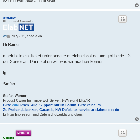
#2 Timberwolf 2600 Organic Silver
StefanW
Elaborated Networks
B
#3
Di Apr 21, 2026 9:49 am
e
i
Hi Rainer,
t
r
a
mach bitte ein Ticket unter service at elabnet dot de und gibt beide IDs
g
der Server an. Dann sehen wir, was wir machen können.
lg
Stefan
Stefan Werner
Product Owner für Timberwolf Server, 1-Wire und BlitzART
Bitte
WIKI
lesen. Allg. Support nur im Forum. Bitte keine PN
Zu Preisen, Lizenzen, Garantie, HW-Defekt an service at elabnet dot de
Link zu Impressum und Datenschutzerklärung oben.
Ersteller
Celsius