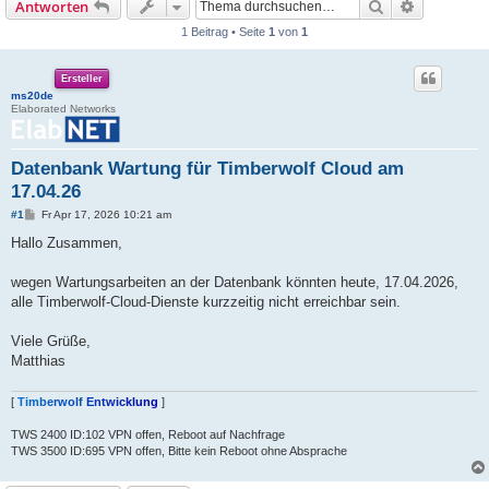
Suche
Erweiterte
Antworten
1 Beitrag • Seite
1
von
1
Ersteller
ms20de
Elaborated Networks
Datenbank Wartung für Timberwolf Cloud am
17.04.26
B
#1
Fr Apr 17, 2026 10:21 am
e
i
Hallo Zusammen,
t
r
a
wegen Wartungsarbeiten an der Datenbank könnten heute, 17.04.2026,
g
alle Timberwolf-Cloud-Dienste kurzzeitig nicht erreichbar sein.
Viele Grüße,
Matthias
[
T
i
m
b
e
r
w
o
l
f
E
n
t
w
i
c
k
l
u
n
g
]
TWS 2400 ID:102 VPN offen, Reboot auf Nachfrage
TWS 3500 ID:695 VPN offen, Bitte kein Reboot ohne Absprache