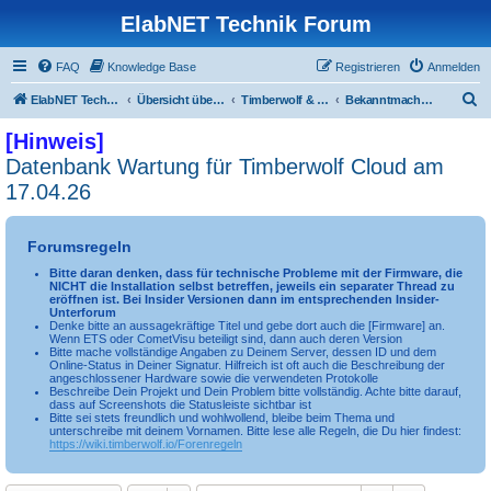
ElabNET Technik Forum
FAQ
Knowledge Base
Registrieren
Anmelden
S
ElabNET Technik Forum
Übersicht über forum.timberwolf.io
Timberwolf & WireGate Server
Bekanntmachungen
u
[Hinweis]
c
Datenbank Wartung für Timberwolf Cloud am
h
17.04.26
e
Forumsregeln
Bitte daran denken, dass für technische Probleme mit der Firmware, die
NICHT die Installation selbst betreffen, jeweils ein separater Thread zu
eröffnen ist. Bei Insider Versionen dann im entsprechenden Insider-
Unterforum
Denke bitte an aussagekräftige Titel und gebe dort auch die [Firmware] an.
Wenn ETS oder CometVisu beteiligt sind, dann auch deren Version
Bitte mache vollständige Angaben zu Deinem Server, dessen ID und dem
Online-Status in Deiner Signatur. Hilfreich ist oft auch die Beschreibung der
angeschlossener Hardware sowie die verwendeten Protokolle
Beschreibe Dein Projekt und Dein Problem bitte vollständig. Achte bitte darauf,
dass auf Screenshots die Statusleiste sichtbar ist
Bitte sei stets freundlich und wohlwollend, bleibe beim Thema und
unterschreibe mit deinem Vornamen. Bitte lese alle Regeln, die Du hier findest:
https://wiki.timberwolf.io/Forenregeln