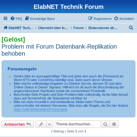
ElabNET Technik Forum
FAQ
Knowledge Base
Registrieren
Anmelden
S
ElabNET Technik Forum
Übersicht über forum.timberwolf.io
Forum
Diskussionen über das Forum
u
[Gelöst]
c
Problem mit Forum Datenbank-Replikation
h
behoben
e
Forumsregeln
Denke bitte an aussagekräftige Titel und gebe dort auch die [Firmware] an.
Wenn ETS oder CometVisu beteiligt sind, dann auch deren Version
Bitte mache vollständige Angaben zu Deinem Server, dessen ID und dem
Online-Status in Deiner Signatur. Hilfreich ist oft auch die Beschreibung der
angeschlossener Hardware sowie die verwendeten Protokolle
Beschreibe Dein Projekt und Dein Problem bitte vollständig. Achte bitte darauf,
dass auf Screenshots die Statusleiste sichtbar ist
Bitte sei stets freundlich und wohlwollend, bleibe beim Thema und
unterschreibe mit deinem Vornamen. Bitte lese alle Regeln, die Du hier findest:
https://wiki.timberwolf.io/Forenregeln
Suche
Erweiterte
Antworten
1 Beitrag • Seite
1
von
1