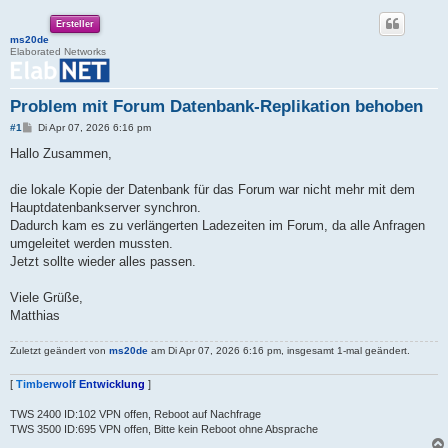
Ersteller
ms20de
Elaborated Networks
Problem mit Forum Datenbank-Replikation behoben
B
#1
Di Apr 07, 2026 6:16 pm
e
i
Hallo Zusammen,
t
r
a
die lokale Kopie der Datenbank für das Forum war nicht mehr mit dem
g
Hauptdatenbankserver synchron.
Dadurch kam es zu verlängerten Ladezeiten im Forum, da alle Anfragen
umgeleitet werden mussten.
Jetzt sollte wieder alles passen.
Viele Grüße,
Matthias
Zuletzt geändert von
ms20de
am Di Apr 07, 2026 6:16 pm, insgesamt 1-mal geändert.
[
T
i
m
b
e
r
w
o
l
f
E
n
t
w
i
c
k
l
u
n
g
]
TWS 2400 ID:102 VPN offen, Reboot auf Nachfrage
TWS 3500 ID:695 VPN offen, Bitte kein Reboot ohne Absprache