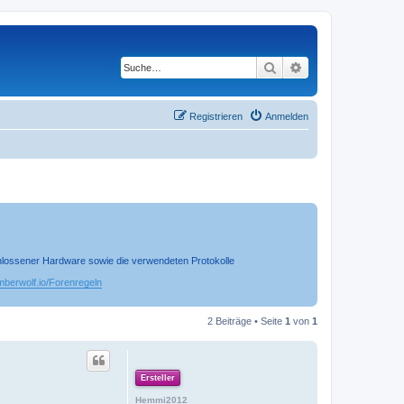
Suche
Erweiterte Suche
Registrieren
Anmelden
chlossener Hardware sowie die verwendeten Protokolle
timberwolf.io/Forenregeln
2 Beiträge • Seite
1
von
1
Ersteller
Hemmi2012