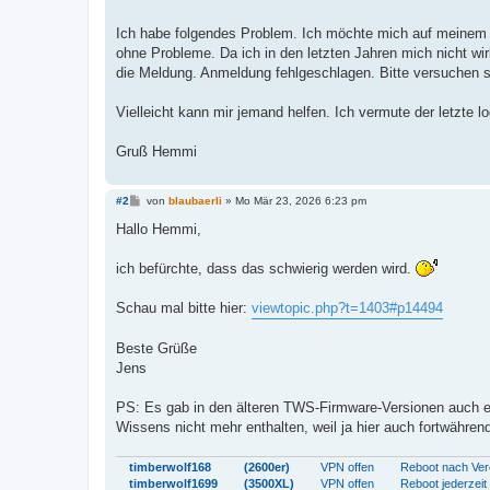
t
r
a
Ich habe folgendes Problem. Ich möchte mich auf meinem Wi
g
ohne Probleme. Da ich in den letzten Jahren mich nicht w
die Meldung. Anmeldung fehlgeschlagen. Bitte versuchen s
Vielleicht kann mir jemand helfen. Ich vermute der letzte l
Gruß Hemmi
B
#2
von
blaubaerli
»
Mo Mär 23, 2026 6:23 pm
e
i
Hallo Hemmi,
t
r
a
ich befürchte, dass das schwierig werden wird.
g
Schau mal bitte hier:
viewtopic.php?t=1403#p14494
Beste Grüße
Jens
PS: Es gab in den älteren TWS-Firmware-Versionen auch ei
Wissens nicht mehr enthalten, weil ja hier auch fortwähr
timberwolf168
(2600er)
VPN offen
Reboot nach Ver
timberwolf1699
(3500XL)
VPN offen
Reboot jederzeit