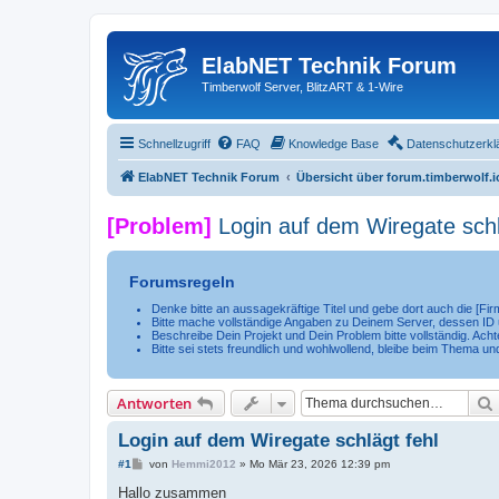
ElabNET Technik Forum
Timberwolf Server, BlitzART & 1-Wire
Schnellzugriff
FAQ
Knowledge Base
Datenschutzerkl
ElabNET Technik Forum
Übersicht über forum.timberwolf.i
[Problem]
Login auf dem Wiregate schl
Forumsregeln
Denke bitte an aussagekräftige Titel und gebe dort auch die [F
Bitte mache vollständige Angaben zu Deinem Server, dessen ID u
Beschreibe Dein Projekt und Dein Problem bitte vollständig. Achte
Bitte sei stets freundlich und wohlwollend, bleibe beim Thema un
Antworten
Login auf dem Wiregate schlägt fehl
B
#1
von
Hemmi2012
»
Mo Mär 23, 2026 12:39 pm
e
i
Hallo zusammen