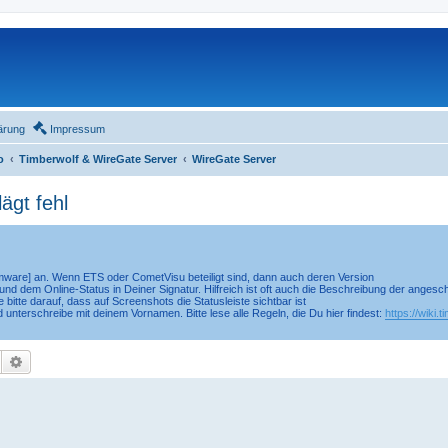
ärung
Impressum
o
Timberwolf & WireGate Server
WireGate Server
ägt fehl
irmware] an. Wenn ETS oder CometVisu beteiligt sind, dann auch deren Version
nd dem Online-Status in Deiner Signatur. Hilfreich ist oft auch die Beschreibung der anges
 bitte darauf, dass auf Screenshots die Statusleiste sichtbar ist
d unterschreibe mit deinem Vornamen. Bitte lese alle Regeln, die Du hier findest:
https://wiki.
Suche
Erweiterte Suche