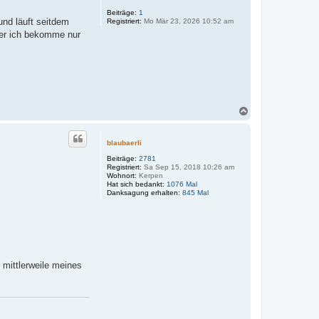
Beiträge:
1
und läuft seitdem
Registriert:
Mo Mär 23, 2026 10:52 am
ber ich bekomme nur
N
a
c
h
blaubaerli
o
Beiträge:
2781
b
Registriert:
Sa Sep 15, 2018 10:26 am
e
Wohnort:
Kerpen
n
Hat sich bedankt:
1076 Mal
Danksagung erhalten:
845 Mal
mittlerweile meines