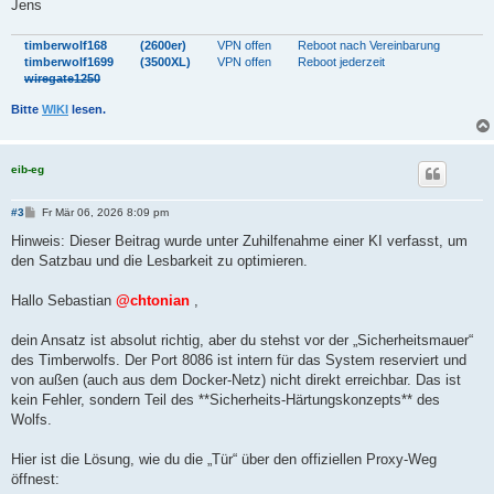
Jens
timberwolf168
(2600er)
VPN offen
Reboot nach Vereinbarung
timberwolf1699
(3500XL)
VPN offen
Reboot jederzeit
wiregate1250
Bitte
WIKI
lesen.
eib-eg
B
#3
Fr Mär 06, 2026 8:09 pm
e
i
Hinweis: Dieser Beitrag wurde unter Zuhilfenahme einer KI verfasst, um
t
den Satzbau und die Lesbarkeit zu optimieren.
r
a
g
Hallo Sebastian
@chtonian
,
dein Ansatz ist absolut richtig, aber du stehst vor der „Sicherheitsmauer“
des Timberwolfs. Der Port 8086 ist intern für das System reserviert und
von außen (auch aus dem Docker-Netz) nicht direkt erreichbar. Das ist
kein Fehler, sondern Teil des **Sicherheits-Härtungskonzepts** des
Wolfs.
Hier ist die Lösung, wie du die „Tür“ über den offiziellen Proxy-Weg
öffnest: