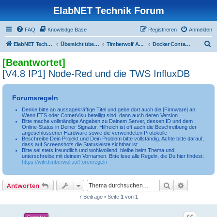
ElabNET Technik Forum
FAQ
Knowledge Base
Registrieren
Anmelden
S
ElabNET Technik Forum
Übersicht über forum.timberwolf.io
Timberwolf APPs & Docker Container
Docker Container: Node Red
u
[Beantwortet]
c
[V4.8 IP1] Node-Red und die TWS InfluxDB
h
e
Forumsregeln
Denke bitte an aussagekräftige Titel und gebe dort auch die [Firmware] an.
Wenn ETS oder CometVisu beteiligt sind, dann auch deren Version
Bitte mache vollständige Angaben zu Deinem Server, dessen ID und dem
Online-Status in Deiner Signatur. Hilfreich ist oft auch die Beschreibung der
angeschlossener Hardware sowie die verwendeten Protokolle
Beschreibe Dein Projekt und Dein Problem bitte vollständig. Achte bitte darauf,
dass auf Screenshots die Statusleiste sichtbar ist
Bitte sei stets freundlich und wohlwollend, bleibe beim Thema und
unterschreibe mit deinem Vornamen. Bitte lese alle Regeln, die Du hier findest:
https://wiki.timberwolf.io/Forenregeln
Suche
Erweiterte
Antworten
7 Beiträge • Seite
1
von
1