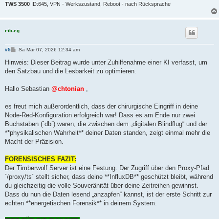
TWS 3500
ID:645, VPN - Werkszustand, Reboot - nach Rücksprache
eib-eg
B
#5
Sa Mär 07, 2026 12:34 am
e
i
Hinweis: Dieser Beitrag wurde unter Zuhilfenahme einer KI verfasst, um
t
den Satzbau und die Lesbarkeit zu optimieren.
r
a
g
Hallo Sebastian
@chtonian
,
es freut mich außerordentlich, dass der chirurgische Eingriff in deine
Node-Red-Konfiguration erfolgreich war! Dass es am Ende nur zwei
Buchstaben (`db`) waren, die zwischen dem „digitalen Blindflug“ und der
**physikalischen Wahrheit** deiner Daten standen, zeigt einmal mehr die
Macht der Präzision.
FORENSISCHES FAZIT:
Der Timberwolf Server ist eine Festung. Der Zugriff über den Proxy-Pfad
`/proxy/ts` stellt sicher, dass deine **InfluxDB** geschützt bleibt, während
du gleichzeitig die volle Souveränität über deine Zeitreihen gewinnst.
Dass du nun die Daten lesend „anzapfen“ kannst, ist der erste Schritt zur
echten **energetischen Forensik** in deinem System.