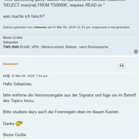
'SELECT max(val) FROM TS00006', requires READ on "
was mache ich falsch?
Zuletzt geändert von
chtonian
am Fr Mär 06, 2026 11:33 pm, insgesamt 2-mal geändert.
Beste Grüße
Sebastian
TWS 3500
ID:645, VPN - Werkszustand, Reboot - nach Rücksprache
blaubaerli
B
#2
Fr Mär 06, 2026 7:54 pm
e
i
Hallo Sebastian,
t
r
a
bitte entferne die Versionsangabe aus der Signatur und füge sie im Betreff
g
des Topics hinzu.
Bitte studiere dazu auch die Forenregeln oben im blauen Kasten.
Danke
Beste Grüße