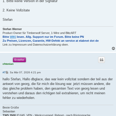
1. Bitte keine Version in der Signatur
2. Keine Vollzitate
Stefan
Stefan Werner
Product Owner für Timberwolf Server, 1-Wire und BlitzART
Bitte
WIKI
lesen. Allg. Support nur im Forum. Bitte keine PN
Zu Preisen, Lizenzen, Garantie, HW-Defekt an service at elabnet dot de
Link zu Impressum und Datenschutzerklärung oben.
Ersteller
chtonian
B
#7
Sa Mär 07, 2026 4:21 pm
e
i
hallo Stefan, Hallo dbglace, das war kein vollzitat sondern der teil aus der
t
antwort von georg, die für mich die lösung war. jetzt müssen andere, die
r
a
das gleiche problem haben, den gesamten Text von georg lesen und
g
verstehen und daraus den richtigen teil extrahieren, um nicht meinen
fehler zu wiederholen.
Beste Grüße
Sebastian
TWS 3500
ID:645, VPN - Werkszustand, Reboot - nach Rücksprache