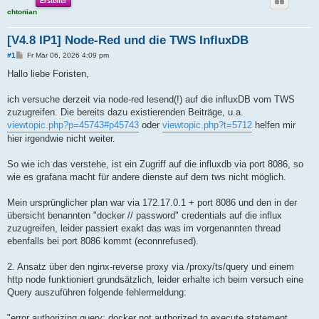
Ersteller
chtonian
[V4.8 IP1] Node-Red und die TWS InfluxDB
B
#1
Fr Mär 06, 2026 4:09 pm
e
i
Hallo liebe Foristen,
t
r
a
ich versuche derzeit via node-red lesend(!) auf die influxDB vom TWS
g
zuzugreifen. Die bereits dazu existierenden Beiträge, u.a.
viewtopic.php?p=45743#p45743
oder
viewtopic.php?t=5712
helfen mir
hier irgendwie nicht weiter.
So wie ich das verstehe, ist ein Zugriff auf die influxdb via port 8086, so
wie es grafana macht für andere dienste auf dem tws nicht möglich.
Mein ursprünglicher plan war via 172.17.0.1 + port 8086 und den in der
übersicht benannten "docker // password" credentials auf die influx
zuzugreifen, leider passiert exakt das was im vorgenannten thread
ebenfalls bei port 8086 kommt (econnrefused).
2. Ansatz über den nginx-reverse proxy via /proxy/ts/query und einem
http node funktioniert grundsätzlich, leider erhalte ich beim versuch eine
Query auszuführen folgende fehlermeldung:
"error authorizing query: docker not authorized to execute statement