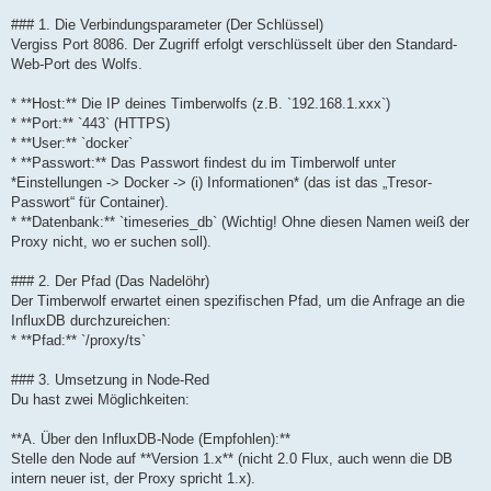
### 1. Die Verbindungsparameter (Der Schlüssel)
Vergiss Port 8086. Der Zugriff erfolgt verschlüsselt über den Standard-
Web-Port des Wolfs.
* **Host:** Die IP deines Timberwolfs (z.B. `192.168.1.xxx`)
* **Port:** `443` (HTTPS)
* **User:** `docker`
* **Passwort:** Das Passwort findest du im Timberwolf unter
*Einstellungen -> Docker -> (i) Informationen* (das ist das „Tresor-
Passwort“ für Container).
* **Datenbank:** `timeseries_db` (Wichtig! Ohne diesen Namen weiß der
Proxy nicht, wo er suchen soll).
### 2. Der Pfad (Das Nadelöhr)
Der Timberwolf erwartet einen spezifischen Pfad, um die Anfrage an die
InfluxDB durchzureichen:
* **Pfad:** `/proxy/ts`
### 3. Umsetzung in Node-Red
Du hast zwei Möglichkeiten:
**A. Über den InfluxDB-Node (Empfohlen):**
Stelle den Node auf **Version 1.x** (nicht 2.0 Flux, auch wenn die DB
intern neuer ist, der Proxy spricht 1.x).