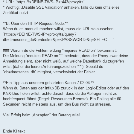
* URL: `https://<DEINE-TWS-IP>:443/proxy/ts`
* Wichtig: „Disable SSL Validation“ anhaken, falls du kein offizielles
Zertifikat nutzt.
**B. Über den HTTP-Request-Node:**
Wenn du es manuell machen willst, muss die URL so aussehen:
`https://<DEINE-TWS-IP>/proxy/ts/query?
db=timeseries_db&u=docker&p=<PASSWORT>&q=SELECT...`
### Warum du die Fehlermeldung "requires READ on" bekommst:
Die Meldung `requires READ on ""` bedeutet, dass der Proxy zwar deine
Anmeldung sieht, aber nicht weiß, auf welche Datenbank du zugreifen
willst (daher die leeren Anführungszeichen `""`). Sobald du
`db=timeseries_db` mitgibst, verschwindet der Fehler.
**Ein Tipp aus unserem gehärteten Kanon 7.02.04 **
Wenn du Daten aus der InfluxDB zurück in den Logik-Editor oder auf den
KNX-Bus holen willst, achte darauf, dass du die Abfragen nicht zu
hochfrequent fährst (Regel: Ressourcen-Bremse). Ein Polling alle 60
Sekunden reicht meistens aus, um den Bus nicht zu stressen.
Viel Erfolg beim „Anzapfen“ der Datenquelle!
Ende KI text