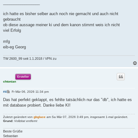
_________________
ich hatte es bisher selber auch noch nie gemacht und auch nicht
gebraucht
ob diese aussage meiner ki und dem kanon stimmt weis ich nicht
viel Erfolg
mfg
eib-eg Georg
TW 2600_99 seit 1.1.2018 / VPN zu
Ersteller
chtonian
B
#4
Fr Mär 06, 2026 11:34 pm
e
i
Das hat perfekt geklappt, es fehlte tatsächlich nur das "db", ich hatte es
t
mit database probiert. Danke liebe KI!
r
a
g
Zuletzt geändert von
gbglace
am Sa Mär 07, 2026 3:49 pm, insgesamt 1-mal geändert.
Grund:
Vollzitat entfernt
Beste Grüße
Sebastian