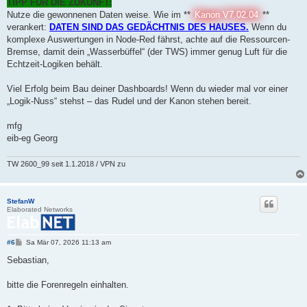
TIPP FÜR DIE ZUKUNFT:
Nutze die gewonnenen Daten weise. Wie im **
Kanon V7.02.04
**
verankert:
DATEN SIND DAS GEDÄCHTNIS DES HAUSES.
Wenn du
komplexe Auswertungen in Node-Red fährst, achte auf die Ressourcen-
Bremse, damit dein „Wasserbüffel“ (der TWS) immer genug Luft für die
Echtzeit-Logiken behält.
Viel Erfolg beim Bau deiner Dashboards! Wenn du wieder mal vor einer
„Logik-Nuss“ stehst – das Rudel und der Kanon stehen bereit.
mfg
eib-eg Georg
TW 2600_99 seit 1.1.2018 / VPN zu
StefanW
Elaborated Networks
B
#6
Sa Mär 07, 2026 11:13 am
e
i
Sebastian,
t
r
a
bitte die Forenregeln einhalten.
g