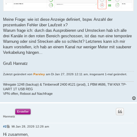
Meine Frage: wie ist diese Anzeige definiert, bspw. Anzahl der
prozentualen Fehler über Laufzeit x?
Warum frage ich: durch das Ausprobieren und Umstecken hab ich alle
drei Kanäle in den roten Bereich geschossen, ist das nun eine temporäre
Warnung oder sind Strecken alle so schlecht? Letzteres kann ich mir
kaum vorstellen, ich hab an einem Kanal nur weniger Meter mit sauberer
Verkabelung hängen...
Gruß Hannatz
Zuletzt geändert von
Parsley
am Di Jan 27, 2026 12:11 am, insgesamt 1-mal geändert.
Wiregate 1248 (backup) & Timberwolf 2400 #121 (prod), 1 PBM #686, TW KNX TP-
UART 1T USB REG
VPN offen, Reboot auf Nachfrage
Ersteller
Hannatz
B
#2
Mi Jan 28, 2026 12:26 am
e
i
Hi zusammen,