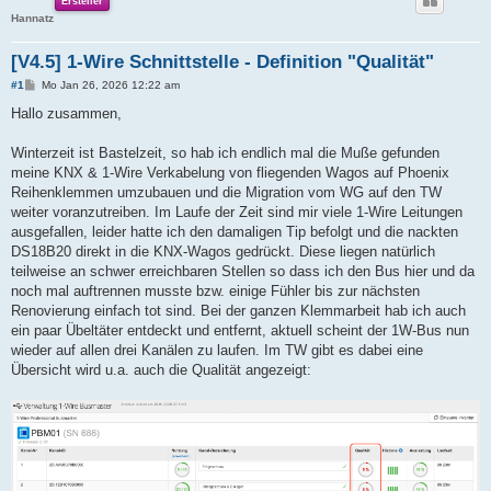
Ersteller
Hannatz
[V4.5] 1-Wire Schnittstelle - Definition "Qualität"
B
#1
Mo Jan 26, 2026 12:22 am
e
i
Hallo zusammen,
t
r
a
Winterzeit ist Bastelzeit, so hab ich endlich mal die Muße gefunden
g
meine KNX & 1-Wire Verkabelung von fliegenden Wagos auf Phoenix
Reihenklemmen umzubauen und die Migration vom WG auf den TW
weiter voranzutreiben. Im Laufe der Zeit sind mir viele 1-Wire Leitungen
ausgefallen, leider hatte ich den damaligen Tip befolgt und die nackten
DS18B20 direkt in die KNX-Wagos gedrückt. Diese liegen natürlich
teilweise an schwer erreichbaren Stellen so dass ich den Bus hier und da
noch mal auftrennen musste bzw. einige Fühler bis zur nächsten
Renovierung einfach tot sind. Bei der ganzen Klemmarbeit hab ich auch
ein paar Übeltäter entdeckt und entfernt, aktuell scheint der 1W-Bus nun
wieder auf allen drei Kanälen zu laufen. Im TW gibt es dabei eine
Übersicht wird u.a. auch die Qualität angezeigt: