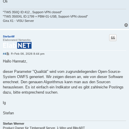
Oli
"TWS 350Q ID:412 , Support-VPN closed"
"TWS 3500XL ID:1799 + PBM-01-USB, Support-VPN closed"
Gira X1 - VISU Server
StefanW
Elaborated Networks
B
#4
Fr Feb 06, 2026 8:44 pm
e
i
Hallo Hannatz,
t
r
a
dieser Parameter "Qualität" wird vom zugrundeliegenden Open-Source-
g
System OWFS generiert. Wir zeigen diesen an, wie von dieser Software
errechnet. Den genauen Algorithmus kann man aus den Sourcen
herauslesen. Es ist einfach ein Indikator und es gibt zahlreiche Postings
dazu, bitte entsprechend suchen.
lg
Stefan
Stefan Werner
Product Owner für Timberwolf Server, 1-Wire und BlitzART