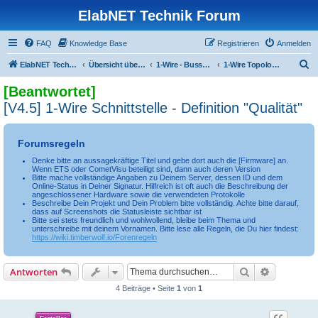
ElabNET Technik Forum
FAQ
Knowledge Base
Registrieren
Anmelden
S
ElabNET Technik Forum
Übersicht über forum.timberwolf.io
1-Wire - Bussystem, Sensoren, Aktoren
1-Wire Topologie, Busmaster & Server
u
[Beantwortet]
c
[V4.5] 1-Wire Schnittstelle - Definition "Qualität"
h
e
Forumsregeln
Denke bitte an aussagekräftige Titel und gebe dort auch die [Firmware] an.
Wenn ETS oder CometVisu beteiligt sind, dann auch deren Version
Bitte mache vollständige Angaben zu Deinem Server, dessen ID und dem
Online-Status in Deiner Signatur. Hilfreich ist oft auch die Beschreibung der
angeschlossener Hardware sowie die verwendeten Protokolle
Beschreibe Dein Projekt und Dein Problem bitte vollständig. Achte bitte darauf,
dass auf Screenshots die Statusleiste sichtbar ist
Bitte sei stets freundlich und wohlwollend, bleibe beim Thema und
unterschreibe mit deinem Vornamen. Bitte lese alle Regeln, die Du hier findest:
https://wiki.timberwolf.io/Forenregeln
Suche
Erweiterte
Antworten
4 Beiträge • Seite
1
von
1