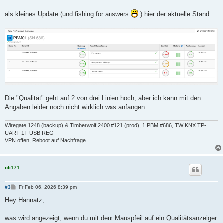
t
r
a
als kleines Update (und fishing for answers
) hier der aktuelle Stand:
g
Die "Qualität" geht auf 2 von drei Linien hoch, aber ich kann mit den
Angaben leider noch nicht wirklich was anfangen...
Wiregate 1248 (backup) & Timberwolf 2400 #121 (prod), 1 PBM #686, TW KNX TP-
UART 1T USB REG
VPN offen, Reboot auf Nachfrage
oli171
B
#3
Fr Feb 06, 2026 8:39 pm
e
i
Hey Hannatz,
t
r
a
was wird angezeigt, wenn du mit dem Mauspfeil auf ein Qualitätsanzeiger
g