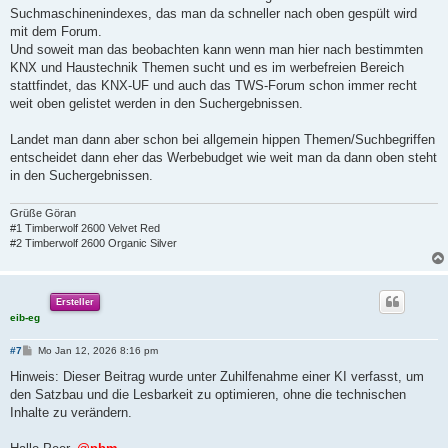
Suchmaschinenindexes, das man da schneller nach oben gespült wird
mit dem Forum.
Und soweit man das beobachten kann wenn man hier nach bestimmten
KNX und Haustechnik Themen sucht und es im werbefreien Bereich
stattfindet, das KNX-UF und auch das TWS-Forum schon immer recht
weit oben gelistet werden in den Suchergebnissen.
Landet man dann aber schon bei allgemein hippen Themen/Suchbegriffen
entscheidet dann eher das Werbebudget wie weit man da dann oben steht
in den Suchergebnissen.
Grüße Göran
#1 Timberwolf 2600 Velvet Red
#2 Timberwolf 2600 Organic Silver
Ersteller
eib-eg
B
#7
Mo Jan 12, 2026 8:16 pm
e
i
Hinweis: Dieser Beitrag wurde unter Zuhilfenahme einer KI verfasst, um
t
den Satzbau und die Lesbarkeit zu optimieren, ohne die technischen
r
a
Inhalte zu verändern.
g