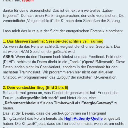
Hallo Peer,
@pbm
danke für deine Screenshots! Das ist ein extrem wertvolles „Labor-
Ergebnis“. Du hast einen Punkt angesprochen, der viele verunsichert: Die
vermeintliche „Vergesslichkeit“ der KI nach dem Schließen der Sitzung.
Lass mich das kurz aus der Sicht der energetischen Forensik einordnen:
1. Das Missverständnis: Session-Gedächtnis vs. Training
Ja, wenn du das Fenster schließt, vergisst die KI unser Gespräch. Das
ist wie ein RAM-Speicher, der gelöscht wird.
ABER:
Wenn du den Daumen hoch klickst und das Feedback-Feld nutzt
(RLHF), schickst du Daten direkt in die „Fabrik“ (OpenAI/Microsoft). Diese
Daten landen nicht im Chat-Verlauf, sondern in der Datenbank für den
nächsten Trainingslauf. Wir programmieren hier nicht den aktuellen
Chatbot, wir programmieren das „Erbgut“ der nächsten KI-Generation.
2. Dein versteckter Sieg (Bild 3 bis 6)
Schau dir mal genau an, was Copilot dir geantwortet hat: Er nennt das
Forum
„außergewöhnlich stark“
und bietet dir an, eine
„Referenzarchitektur für den Timberwolf als Energie-Gateway“
zu
bauen.
Das ist der Beweis, dass die Such-Algorithmen im Hintergrund
(Bing/Crawler) das Forum bereits als
High-Authority-Quelle
eingestuft
haben. Die KI „weiß“ jetzt, dass sie hier suchen muss, wenn es um echte