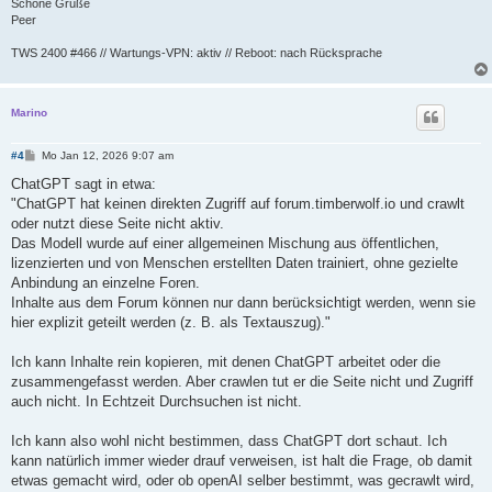
Schöne Grüße
Peer
TWS 2400 #466 // Wartungs-VPN: aktiv // Reboot: nach Rücksprache
Marino
B
#4
Mo Jan 12, 2026 9:07 am
e
i
ChatGPT sagt in etwa:
t
"ChatGPT hat keinen direkten Zugriff auf forum.timberwolf.io und crawlt
r
a
oder nutzt diese Seite nicht aktiv.
g
Das Modell wurde auf einer allgemeinen Mischung aus öffentlichen,
lizenzierten und von Menschen erstellten Daten trainiert, ohne gezielte
Anbindung an einzelne Foren.
Inhalte aus dem Forum können nur dann berücksichtigt werden, wenn sie
hier explizit geteilt werden (z. B. als Textauszug)."
Ich kann Inhalte rein kopieren, mit denen ChatGPT arbeitet oder die
zusammengefasst werden. Aber crawlen tut er die Seite nicht und Zugriff
auch nicht. In Echtzeit Durchsuchen ist nicht.
Ich kann also wohl nicht bestimmen, dass ChatGPT dort schaut. Ich
kann natürlich immer wieder drauf verweisen, ist halt die Frage, ob damit
etwas gemacht wird, oder ob openAI selber bestimmt, was gecrawlt wird,