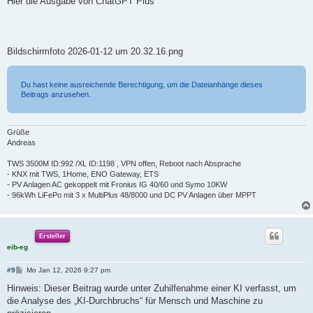
Hier die Ausgabe von ChatGPT Plus
t
r
a
g
Bildschirmfoto 2026-01-12 um 20.32.16.png
Du hast keine ausreichende Berechtigung, um die Dateianhänge dieses
Beitrags anzusehen.
Grüße
Andreas
TWS 3500M ID:992 /XL ID:1198 , VPN offen, Reboot nach Absprache
- KNX mit TWS, 1Home, ENO Gateway, ETS
- PV Anlagen AC gekoppelt mit Fronius IG 40/60 und Symo 10KW
- 96kWh LiFePo mit 3 x MultiPlus 48/8000 und DC PV Anlagen über MPPT
Ersteller
eib-eg
B
#9
Mo Jan 12, 2026 9:27 pm
e
i
Hinweis: Dieser Beitrag wurde unter Zuhilfenahme einer KI verfasst, um
t
die Analyse des „KI-Durchbruchs“ für Mensch und Maschine zu
r
a