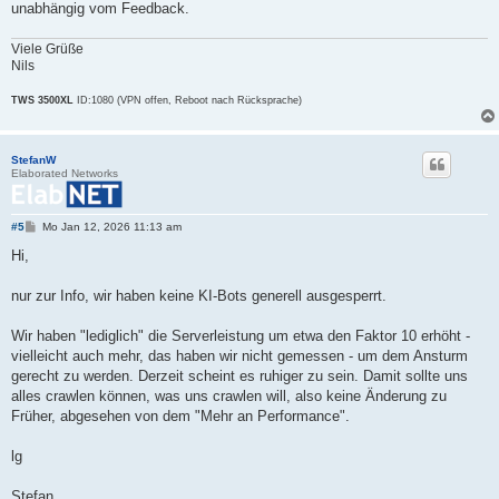
unabhängig vom Feedback.
Viele Grüße
Nils
TWS 3500XL
ID:1080 (VPN offen, Reboot nach Rücksprache)
StefanW
Elaborated Networks
B
#5
Mo Jan 12, 2026 11:13 am
e
i
Hi,
t
r
a
nur zur Info, wir haben keine KI-Bots generell ausgesperrt.
g
Wir haben "lediglich" die Serverleistung um etwa den Faktor 10 erhöht -
vielleicht auch mehr, das haben wir nicht gemessen - um dem Ansturm
gerecht zu werden. Derzeit scheint es ruhiger zu sein. Damit sollte uns
alles crawlen können, was uns crawlen will, also keine Änderung zu
Früher, abgesehen von dem "Mehr an Performance".
lg
Stefan