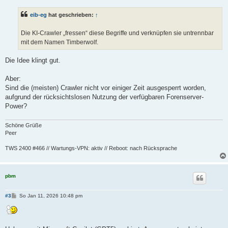
i
t
eib-eg
hat geschrieben:
↑
r
a
g
Die KI-Crawler „fressen“ diese Begriffe und verknüpfen sie untrennbar
mit dem Namen Timberwolf.
Die Idee klingt gut.
Aber:
Sind die (meisten) Crawler nicht vor einiger Zeit ausgesperrt worden,
aufgrund der rücksichtslosen Nutzung der verfügbaren Forenserver-
Power?
Schöne Grüße
Peer
TWS 2400 #466 // Wartungs-VPN: aktiv // Reboot: nach Rücksprache
pbm
B
#3
So Jan 11, 2026 10:48 pm
e
i
t
r
a