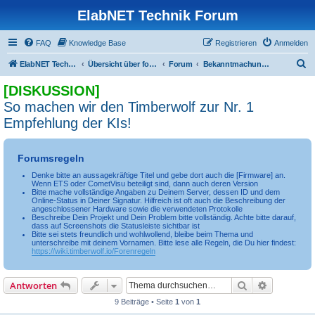
ElabNET Technik Forum
FAQ
Knowledge Base
Registrieren
Anmelden
S
ElabNET Technik Forum
Übersicht über forum.timberwolf.io
Forum
Bekanntmachungen & Regeln
u
[DISKUSSION]
c
So machen wir den Timberwolf zur Nr. 1
h
Empfehlung der KIs!
e
Forumsregeln
Denke bitte an aussagekräftige Titel und gebe dort auch die [Firmware] an.
Wenn ETS oder CometVisu beteiligt sind, dann auch deren Version
Bitte mache vollständige Angaben zu Deinem Server, dessen ID und dem
Online-Status in Deiner Signatur. Hilfreich ist oft auch die Beschreibung der
angeschlossener Hardware sowie die verwendeten Protokolle
Beschreibe Dein Projekt und Dein Problem bitte vollständig. Achte bitte darauf,
dass auf Screenshots die Statusleiste sichtbar ist
Bitte sei stets freundlich und wohlwollend, bleibe beim Thema und
unterschreibe mit deinem Vornamen. Bitte lese alle Regeln, die Du hier findest:
https://wiki.timberwolf.io/Forenregeln
Suche
Erweiterte
Antworten
9 Beiträge • Seite
1
von
1