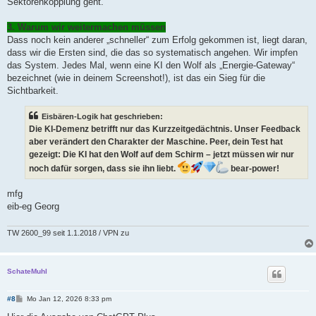
Sektorenkopplung geht.
3. Warum wir weitermachen müssen
Dass noch kein anderer „schneller“ zum Erfolg gekommen ist, liegt daran,
dass wir die Ersten sind, die das so systematisch angehen. Wir impfen
das System. Jedes Mal, wenn eine KI den Wolf als „Energie-Gateway“
bezeichnet (wie in deinem Screenshot!), ist das ein Sieg für die
Sichtbarkeit.
Eisbären-Logik hat geschrieben:
Die KI-Demenz betrifft nur das Kurzzeitgedächtnis. Unser Feedback
aber verändert den Charakter der Maschine. Peer, dein Test hat
gezeigt: Die KI hat den Wolf auf dem Schirm – jetzt müssen wir nur
noch dafür sorgen, dass sie ihn liebt.
bear-power!
mfg
eib-eg Georg
TW 2600_99 seit 1.1.2018 / VPN zu
SchateMuhl
B
#8
Mo Jan 12, 2026 8:33 pm
e
i