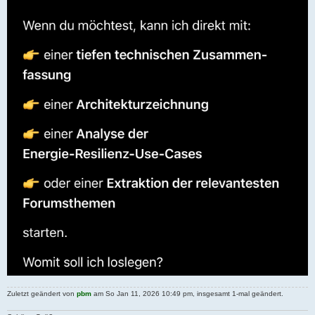
Zuletzt geändert von
pbm
am So Jan 11, 2026 10:49 pm, insgesamt 1-mal geändert.