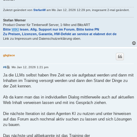
Zuletzt geändert von
StefanW
am Mo Jan 12, 2026 12:29 pm, insgesamt 2-mal geändert.
Stefan Werner
Product Owner für Timberwolf Server, 1-Wire und BlitzART
Bitte
WIKI
lesen. Allg. Support nur im Forum. Bitte keine PN
Zu Preisen, Lizenzen, Garantie, HW-Defekt an service at elabnet dot de
Link zu Impressum und Datenschutzerklärung oben.
gbglace
B
#6
Mo Jan 12, 2026 1:21 pm
e
i
Ja die LLMs selbst haben Ihre Zeit wo sie aufgebaut werden und dann mit
t
Inhalten im Training versorgt werden und dann den Stand der Dinge zu
r
a
der Zeit kennen.
g
Ab da kann man das in individuellen Dialog mittlerweile auch auf aktuellen
Web Inhalt verweisen lassen und mit ins Gespräch ziehen.
Die nächste Iteration ist dann Agenten KI zu nutzen und unter hinweisen
auf das Forum auch nochmal aktiv suchen zu lassen und sich Lösungen
zu bauen.
Das nächste und altbekannte ist das Training der