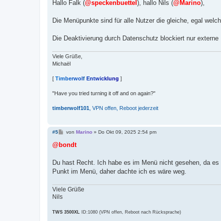
i
Hallo Falk (
@speckenbuettel
), hallo Nils (
@Marino
),
t
r
a
Die Menüpunkte sind für alle Nutzer die gleiche, egal wel
g
Die Deaktivierung durch Datenschutz blockiert nur extern
Viele Grüße,
Michaël
[
T
i
m
b
e
r
w
o
l
f
E
n
t
w
i
c
k
l
u
n
g
]
"Have you tried turning it off and on again?"
timberwolf101
, VPN offen, Reboot jederzeit
B
#5
von
Marino
»
Do Okt 09, 2025 2:54 pm
e
i
@bondt
t
r
a
Du hast Recht. Ich habe es im Menü nicht gesehen, da es im
g
Punkt im Menü, daher dachte ich es wäre weg.
Viele Grüße
Nils
TWS 3500XL
ID:1080 (VPN offen, Reboot nach Rücksprache)