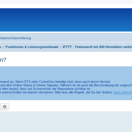
Datenschutzerklärung
o
Funktionen & Leistungsmerkmale
IFTTT - Timberwolf mit 650 Herstellern verb
en?
irmware] an. Wenn ETS oder CometVisu beteiligt sind, dann auch deren Version
nd dem Online-Status in Deiner Signatur. Hilfreich ist oft auch die Beschreibung der anges
 bitte darauf, dass auf Screenshots die Statusleiste sichtbar ist
d unterschreibe mit deinem Vornamen. Bitte lese alle Regeln, die Du hier findest:
https://wiki.
Suche
Erweiterte Suche