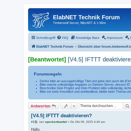
ElabNET Technik Forum
Timberwolf Server, BlitzART & 1-Wire
Schnellzugriff
FAQ
Knowledge Base
Impressum
ElabNET Technik Forum
Übersicht über forum.timberwolf.i
[Beantwortet]
[V4.5] IFTTT deaktivier
Forumsregeln
Denke bitte an aussagekräftige Titel und gebe dort auch die [F
Bitte mache vollständige Angaben zu Deinem Server, dessen ID u
Beschreibe Dein Projekt und Dein Problem bitte vollständig. Achte
Bitte sei stets freundlich und wohlwollend, bleibe beim Thema un
Antworten
[V4.5] IFTTT deaktivieren?
B
#1
von
speckenbuettel
»
Do Okt 09, 2025 4:46 am
e
i
Hallo,