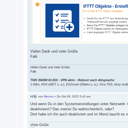
Vielen Dank und viele Grüße
Falk
Vielen Dank und viele Grüße
Falk
TWS 3500M ID:810 - VPN aktiv - Reboot nach Absprache
1-Wire, KNX (MDT u. a.), EnOcean (Eltako u. a.), Gira TKS, ekey multi
B
#2
von
Marino
»
Do Okt 09, 2025 5:43 am
e
i
Und wenn Du in den Systemeinstellungen unter Netzwerk 
t
deaktivierst? Das meinst Du wahrscheinlich, oder?
r
a
Dort habe ich ihn auch deaktiviert und im Menü taucht es n
g
Viele Grüße