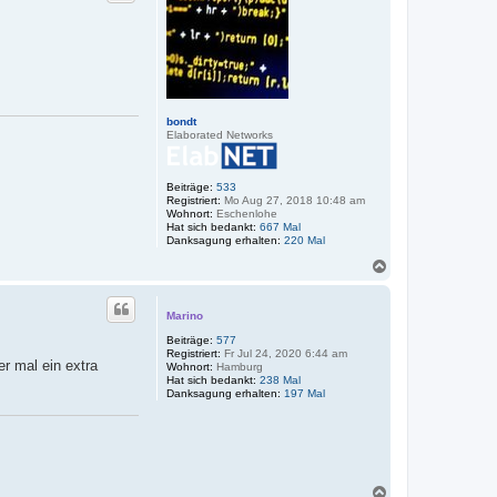
o
b
e
n
bondt
Elaborated Networks
Beiträge:
533
Registriert:
Mo Aug 27, 2018 10:48 am
Wohnort:
Eschenlohe
Hat sich bedankt:
667 Mal
Danksagung erhalten:
220 Mal
N
a
c
h
Marino
o
Beiträge:
577
b
Registriert:
Fr Jul 24, 2020 6:44 am
e
er mal ein extra
Wohnort:
Hamburg
n
Hat sich bedankt:
238 Mal
Danksagung erhalten:
197 Mal
N