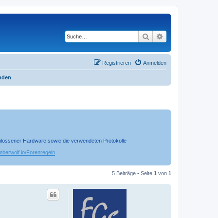
Suche
Erweiterte Suche
Registrieren
Anmelden
inden
chlossener Hardware sowie die verwendeten Protokolle
timberwolf.io/Forenregeln
5 Beiträge • Seite
1
von
1