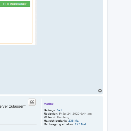
N
a
c
h
Marino
rver zulassen"
o
Beiträge:
577
b
Registriert:
Fr Jul 24, 2020 6:44 am
e
Wohnort:
Hamburg
n
Hat sich bedankt:
238 Mal
Danksagung erhalten:
197 Mal