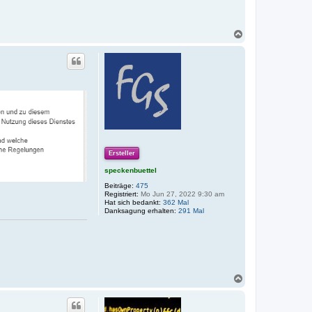
N
a
c
h
o
b
e
n
Ersteller
speckenbuettel
Beiträge:
475
Registriert:
Mo Jun 27, 2022 9:30 am
Hat sich bedankt:
362 Mal
Danksagung erhalten:
291 Mal
N
a
c
h