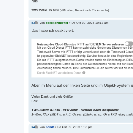
Nils
TWS 3500XL
ID:1080 (VPN offen, Reboot nach Rücksprache)
B
#3
von
speckenbuettel
»
Do Okt 09, 2025 10:12 am
e
i
Das habe ich deaktiviert:
t
r
a
g
Aber im Menü auf der linken Seite und im Objekt-System i
Vielen Dank und viele Grüße
Falk
TWS 3500M ID:810 - VPN aktiv - Reboot nach Absprache
1-Wire, KNX (MDT u. a.), EnOcean (Eltako u. a.), Gira TKS, ekey multi
B
#4
von
bondt
»
Do Okt 09, 2025 1:33 pm
e