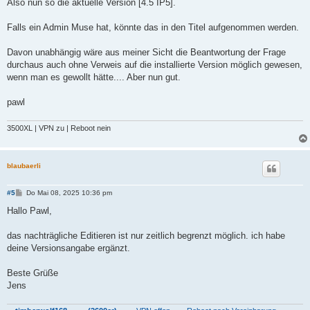
Also nun so die aktuelle Version [4.5 IP5].
Falls ein Admin Muse hat, könnte das in den Titel aufgenommen werden.
Davon unabhängig wäre aus meiner Sicht die Beantwortung der Frage
durchaus auch ohne Verweis auf die installierte Version möglich gewesen,
wenn man es gewollt hätte.... Aber nun gut.
pawl
3500XL | VPN zu | Reboot nein
blaubaerli
B
#5
Do Mai 08, 2025 10:36 pm
e
i
Hallo Pawl,
t
r
a
das nachträgliche Editieren ist nur zeitlich begrenzt möglich. ich habe
g
deine Versionsangabe ergänzt.
Beste Grüße
Jens