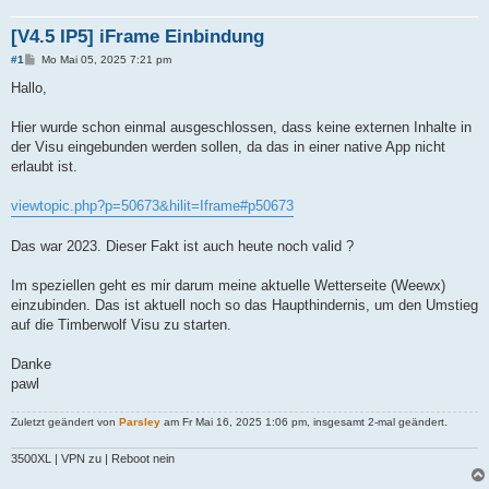
[V4.5 IP5] iFrame Einbindung
B
#1
Mo Mai 05, 2025 7:21 pm
e
i
Hallo,
t
r
a
Hier wurde schon einmal ausgeschlossen, dass keine externen Inhalte in
g
der Visu eingebunden werden sollen, da das in einer native App nicht
erlaubt ist.
viewtopic.php?p=50673&hilit=Iframe#p50673
Das war 2023. Dieser Fakt ist auch heute noch valid ?
Im speziellen geht es mir darum meine aktuelle Wetterseite (Weewx)
einzubinden. Das ist aktuell noch so das Haupthindernis, um den Umstieg
auf die Timberwolf Visu zu starten.
Danke
pawl
Zuletzt geändert von
Parsley
am Fr Mai 16, 2025 1:06 pm, insgesamt 2-mal geändert.
3500XL | VPN zu | Reboot nein