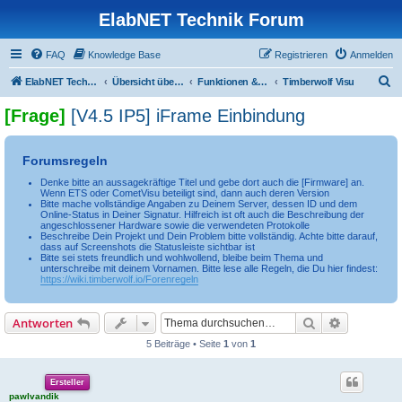
ElabNET Technik Forum
FAQ
Knowledge Base
Registrieren
Anmelden
S
ElabNET Technik Forum
Übersicht über forum.timberwolf.io
Funktionen & Leistungsmerkmale
Timberwolf Visu
u
[Frage]
[V4.5 IP5] iFrame Einbindung
c
h
Forumsregeln
e
Denke bitte an aussagekräftige Titel und gebe dort auch die [Firmware] an.
Wenn ETS oder CometVisu beteiligt sind, dann auch deren Version
Bitte mache vollständige Angaben zu Deinem Server, dessen ID und dem
Online-Status in Deiner Signatur. Hilfreich ist oft auch die Beschreibung der
angeschlossener Hardware sowie die verwendeten Protokolle
Beschreibe Dein Projekt und Dein Problem bitte vollständig. Achte bitte darauf,
dass auf Screenshots die Statusleiste sichtbar ist
Bitte sei stets freundlich und wohlwollend, bleibe beim Thema und
unterschreibe mit deinem Vornamen. Bitte lese alle Regeln, die Du hier findest:
https://wiki.timberwolf.io/Forenregeln
Suche
Erweiterte
Antworten
5 Beiträge • Seite
1
von
1
Ersteller
pawlvandik