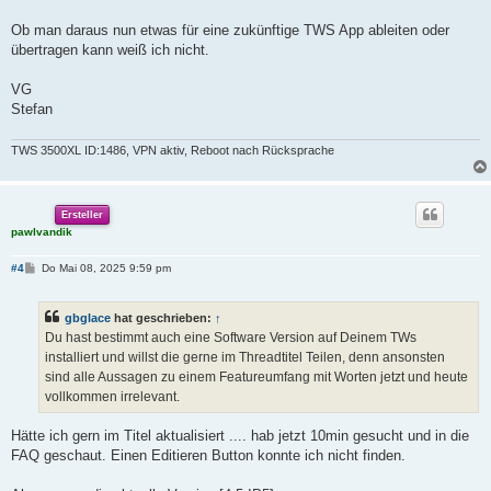
Ob man daraus nun etwas für eine zukünftige TWS App ableiten oder
übertragen kann weiß ich nicht.
VG
Stefan
TWS 3500XL ID:1486, VPN aktiv, Reboot nach Rücksprache
Ersteller
pawlvandik
B
#4
Do Mai 08, 2025 9:59 pm
e
i
t
gbglace
hat geschrieben:
↑
r
a
Du hast bestimmt auch eine Software Version auf Deinem TWs
g
installiert und willst die gerne im Threadtitel Teilen, denn ansonsten
sind alle Aussagen zu einem Featureumfang mit Worten jetzt und heute
vollkommen irrelevant.
Hätte ich gern im Titel aktualisiert .... hab jetzt 10min gesucht und in die
FAQ geschaut. Einen Editieren Button konnte ich nicht finden.