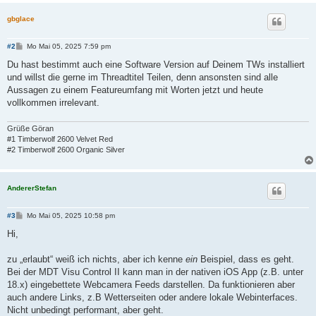
gbglace
B
#2
Mo Mai 05, 2025 7:59 pm
e
i
Du hast bestimmt auch eine Software Version auf Deinem TWs installiert
t
und willst die gerne im Threadtitel Teilen, denn ansonsten sind alle
r
a
Aussagen zu einem Featureumfang mit Worten jetzt und heute
g
vollkommen irrelevant.
Grüße Göran
#1 Timberwolf 2600 Velvet Red
#2 Timberwolf 2600 Organic Silver
AndererStefan
B
#3
Mo Mai 05, 2025 10:58 pm
e
i
Hi,
t
r
a
zu „erlaubt“ weiß ich nichts, aber ich kenne
ein
Beispiel, dass es geht.
g
Bei der MDT Visu Control II kann man in der nativen iOS App (z.B. unter
18.x) eingebettete Webcamera Feeds darstellen. Da funktionieren aber
auch andere Links, z.B Wetterseiten oder andere lokale Webinterfaces.
Nicht unbedingt performant, aber geht.