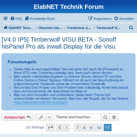
ElabNET Technik Forum
FAQ
Knowledge Base
Registrieren
Anmelden
S
ElabNET Technik Forum
Übersicht über forum.timberwolf.io
Funktionen & Leistungsmerkmale
Timberwolf VISU - BETA Test (öffentlich)
u
[V4.0 IP5] Timberwolf VISU BETA - Sonoff
c
NsPanel Pro als inwall Display für die Visu
h
e
Forumsregeln
Denke bitte an aussagekräftige Titel und gebe dort auch die [Firmware] an.
Wenn ETS oder CometVisu beteiligt sind, dann auch deren Version
Bitte mache vollständige Angaben zu Deinem Server, dessen ID und dem
Online-Status in Deiner Signatur. Hilfreich ist oft auch die Beschreibung der
angeschlossener Hardware sowie die verwendeten Protokolle
Beschreibe Dein Projekt und Dein Problem bitte vollständig. Achte bitte darauf,
dass auf Screenshots die Statusleiste sichtbar ist
Bitte sei stets freundlich und wohlwollend, bleibe beim Thema und
unterschreibe mit deinem Vornamen. Bitte lese alle Regeln, die Du hier findest:
https://wiki.timberwolf.io/Forenregeln
Suche
Erweiterte
Antworten
Seite
11
von
11
1
7
8
9
10
11
Vorherige
101 Beiträge
…