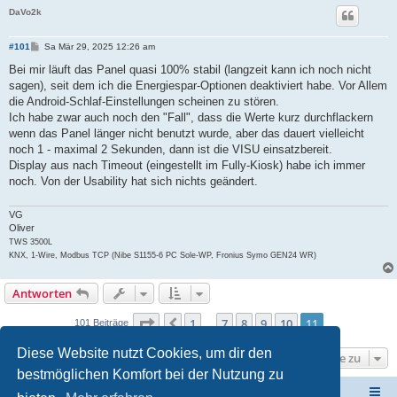
DaVo2k
B
#101
Sa Mär 29, 2025 12:26 am
e
i
Bei mir läuft das Panel quasi 100% stabil (langzeit kann ich noch nicht
t
sagen), seit dem ich die Energiespar-Optionen deaktiviert habe. Vor Allem
r
a
die Android-Schlaf-Einstellungen scheinen zu stören.
g
Ich habe zwar auch noch den "Fall", dass die Werte kurz durchflackern
wenn das Panel länger nicht benutzt wurde, aber das dauert vielleicht
noch 1 - maximal 2 Sekunden, dann ist die VISU einsatzbereit.
Display aus nach Timeout (eingestellt im Fully-Kiosk) habe ich immer
noch. Von der Usability hat sich nichts geändert.
VG
Oliver
TWS 3500L
KNX, 1-Wire, Modbus TCP (Nibe S1155-6 PC Sole-WP, Fronius Symo GEN24 WR)
Antworten
Seite
11
von
11
1
7
8
9
10
11
Vorherige
101 Beiträge
…
Diese Website nutzt Cookies, um dir den
Gehe zu
bestmöglichen Komfort bei der Nutzung zu
ElabNET Technik Forum
Übersicht über forum.timberwolf.io