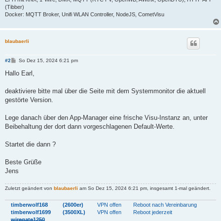
(Tibber)
Docker: MQTT Broker, Unifi WLAN Controller, NodeJS, CometVisu
blaubaerli
B
#2
So Dez 15, 2024 6:21 pm
e
i
Hallo Earl,
t
r
a
deaktiviere bitte mal über die Seite mit dem Systemmonitor die aktuell
g
gestörte Version.
Lege danach über den App-Manager eine frische Visu-Instanz an, unter
Beibehaltung der dort dann vorgeschlagenen Default-Werte.
Startet die dann ?
Beste Grüße
Jens
Zuletzt geändert von
blaubaerli
am So Dez 15, 2024 6:21 pm, insgesamt 1-mal geändert.
timberwolf168
(2600er)
VPN offen
Reboot nach Vereinbarung
timberwolf1699
(3500XL)
VPN offen
Reboot jederzeit
wiregate1250