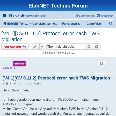
ElabNET Technik Forum
FAQ
Knowledge Base
Registrieren
Anmelden
S
ElabNET Technik Forum
Übersicht über forum.timberwolf.io
Funktionen & Leistungsmerkmale
CometVisu
u
[V4.1][CV 0.11.2] Protocol error nach TWS
c
Migration
h
Suche
Erweiterte
Antworten
e
3 Beiträge • Seite
1
von
1
Ersteller
EarlBacid
[V4.1][CV 0.11.2] Protocol error nach TWS Migration
B
#1
So Dez 15, 2024 5:31 pm
e
i
Hallo Zusammen,
t
r
a
Ich habe gerade eben meine älteren TWS950Q auf meinen neuen
g
TWS3500XL migriert.
Meine CometVisu ist als App auf dem alten TWS in der Version 0.11.2
installiert gewesen und wurde durch die Migration auch genau so auf dem