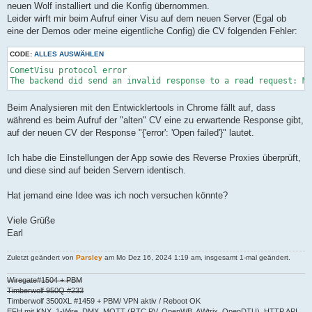
neuen Wolf installiert und die Konfig übernommen.
Leider wirft mir beim Aufruf einer Visu auf dem neuen Server (Egal ob
eine der Demos oder meine eigentliche Config) die CV folgenden Fehler:
CODE:
ALLES AUSWÄHLEN
CometVisu protocol error

The backend did send an invalid response to a read request: M
Beim Analysieren mit den Entwicklertools in Chrome fällt auf, dass
während es beim Aufruf der "alten" CV eine zu erwartende Response gibt,
auf der neuen CV der Response "{'error': 'Open failed'}" lautet.
Ich habe die Einstellungen der App sowie des Reverse Proxies überprüft,
und diese sind auf beiden Servern identisch.
Hat jemand eine Idee was ich noch versuchen könnte?
Viele Grüße
Earl
Zuletzt geändert von
Parsley
am Mo Dez 16, 2024 1:19 am, insgesamt 1-mal geändert.
Wiregate#1504 + PBM
Timberwolf 950Q #233
Timberwolf 3500XL #1459 + PBM/ VPN aktiv / Reboot OK
EFH mit KNX, 1-Wire, DMX, MQTT (RTC PV, OpenWB, AWtrix, OpenDTU), HTTP API