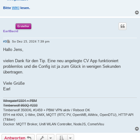
Bitte
WIKI
lesen.
Ersteller
EarlBacid
B
#3
So Dez 15, 2024 7:39 pm
e
i
Hallo Jens,
t
r
a
vielen Dank für den Tip. Eine neu angelegte CV App funktioniert
g
problemlos und die Config ist ja zum Glück in wenigen Sekunden
übertragen.
Viele Grüße
Earl
Wiregate#1504 + PBM
Timberwolf 950Q #233
Timberwolf 3500XL #1459 + PBM/ VPN aktiv / Reboot OK
EFH mit KNX, 1-Wire, DMX, MQTT (RTC PV, OpenWB, AWtrix, OpenDTU), HTTP API
(Tibber)
Docker: MQTT Broker, Unifi WLAN Controller, NodeJS, CometVisu
Antworten