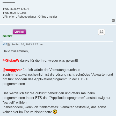
________
TWS 2600LW ID:504
TWS 3500 ID:1306
VPN offen , Reboot erlaubt , Offline , Insider
Ersteller
moritzw
B
#25
So Feb 26, 2023 7:17 pm
e
i
Hallo zusammen,
t
r
a
@StefanW
danke für die Info, wieder was gelernt!!
g
@maggyver
Ja, ich würde der Vermutung durchaus
zustimmen...wahrscheinlich ist die Lösung nicht schnödes "Abwarten und
nix tun" sondern das Applikationsprogramm in der ETS zu
programmieren.
Das werde ich für die Zukunft beherzigen und öfters mal beim
programmieren in der ETS das "Applikationsprogramm" anstatt ewig nur
"partiell" wählen.
Insbesondere, wenn ich "fehlerhaftes" Verhalten feststelle, das sonst
keiner hier im Forum bisher hatte
.