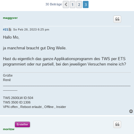
1
2
3
Vorherige
30 Beiträge
maggyver
B
#21
So Feb 26, 2023 6:25 pm
e
i
Hallo Mo,
t
r
a
ja manchmal braucht gut Ding Weile.
g
Hast du eigentlich das ganze Applikationsprogramm des TWS per ETS
programmiert oder nur partiell, bei den jeweiligen Versuchen meine ich?
Grüße
René
_______________________________________________________________________
________
TWS 2600LW ID:504
TWS 3500 ID:1306
VPN offen , Reboot erlaubt , Offline , Insider
Ersteller
moritzw