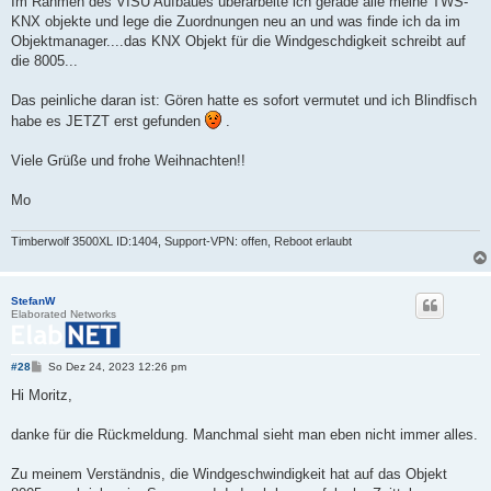
Im Rahmen des VISU Aufbaues überarbeite ich gerade alle meine TWS-
KNX objekte und lege die Zuordnungen neu an und was finde ich da im
Objektmanager....das KNX Objekt für die Windgeschdigkeit schreibt auf
die 8005...
Das peinliche daran ist: Gören hatte es sofort vermutet und ich Blindfisch
habe es JETZT erst gefunden
.
Viele Grüße und frohe Weihnachten!!
Mo
Timberwolf 3500XL ID:1404, Support-VPN: offen, Reboot erlaubt
StefanW
Elaborated Networks
B
#28
So Dez 24, 2023 12:26 pm
e
i
Hi Moritz,
t
r
a
danke für die Rückmeldung. Manchmal sieht man eben nicht immer alles.
g
Zu meinem Verständnis, die Windgeschwindigkeit hat auf das Objekt