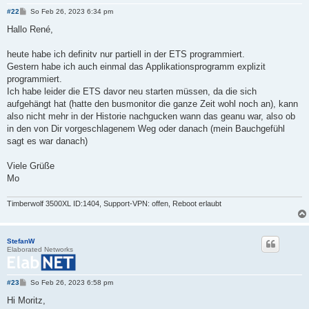
B
#22
So Feb 26, 2023 6:34 pm
e
i
Hallo René,
t
r
a
heute habe ich definitv nur partiell in der ETS programmiert.
g
Gestern habe ich auch einmal das Applikationsprogramm explizit
programmiert.
Ich habe leider die ETS davor neu starten müssen, da die sich
aufgehängt hat (hatte den busmonitor die ganze Zeit wohl noch an), kann
also nicht mehr in der Historie nachgucken wann das geanu war, also ob
in den von Dir vorgeschlagenem Weg oder danach (mein Bauchgefühl
sagt es war danach)
Viele Grüße
Mo
Timberwolf 3500XL ID:1404, Support-VPN: offen, Reboot erlaubt
StefanW
Elaborated Networks
B
#23
So Feb 26, 2023 6:58 pm
e
i
Hi Moritz,
t