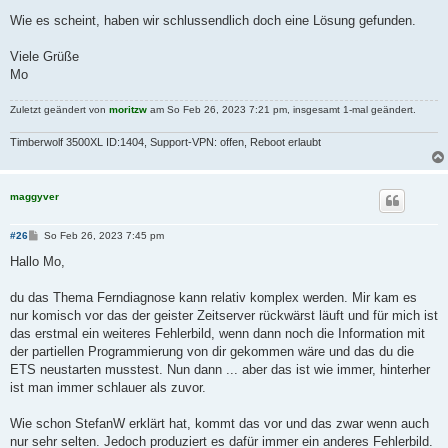
Wie es scheint, haben wir schlussendlich doch eine Lösung gefunden.
Viele Grüße
Mo
Zuletzt geändert von
moritzw
am So Feb 26, 2023 7:21 pm, insgesamt 1-mal geändert.
Timberwolf 3500XL ID:1404, Support-VPN: offen, Reboot erlaubt
maggyver
B
#26
So Feb 26, 2023 7:45 pm
e
i
Hallo Mo,
t
r
a
du das Thema Ferndiagnose kann relativ komplex werden. Mir kam es
g
nur komisch vor das der geister Zeitserver rückwärst läuft und für mich ist
das erstmal ein weiteres Fehlerbild, wenn dann noch die Information mit
der partiellen Programmierung von dir gekommen wäre und das du die
ETS neustarten musstest. Nun dann ... aber das ist wie immer, hinterher
ist man immer schlauer als zuvor.
Wie schon StefanW erklärt hat, kommt das vor und das zwar wenn auch
nur sehr selten. Jedoch produziert es dafür immer ein anderes Fehlerbild.