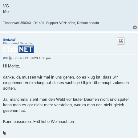
VG
Mo
Timberwolf 3500XL ID:1404, Support-VPN: offen, Reboot erlaubt
StefanW
Elaborated Networks
B
#30
So Dez 24, 2023 1:58 pm
e
i
Hi Moritz,
t
r
a
danke, da müssen wir mal in uns gehen, ob es klug ist, dass wir
g
eingehende Verbindung auf dieses wichtige Objekt überhaupt zulassen
sollten.
Ja, manchmal sieht man den Wald vor lauter Bäumen nicht und später
kann man es gar nicht mehr verstehen, warum man das nicht gleich
gesehen hat.
Kann passieren. Fröhliche Weihnachten.
lg