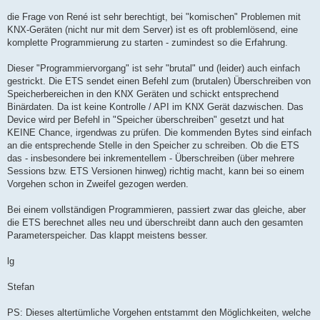
r
a
die Frage von René ist sehr berechtigt, bei "komischen" Problemen mit
g
KNX-Geräten (nicht nur mit dem Server) ist es oft problemlösend, eine
komplette Programmierung zu starten - zumindest so die Erfahrung.
Dieser "Programmiervorgang" ist sehr "brutal" und (leider) auch einfach
gestrickt. Die ETS sendet einen Befehl zum (brutalen) Überschreiben von
Speicherbereichen in den KNX Geräten und schickt entsprechend
Binärdaten. Da ist keine Kontrolle / API im KNX Gerät dazwischen. Das
Device wird per Befehl in "Speicher überschreiben" gesetzt und hat
KEINE Chance, irgendwas zu prüfen. Die kommenden Bytes sind einfach
an die entsprechende Stelle in den Speicher zu schreiben. Ob die ETS
das - insbesondere bei inkrementellem - Überschreiben (über mehrere
Sessions bzw. ETS Versionen hinweg) richtig macht, kann bei so einem
Vorgehen schon in Zweifel gezogen werden.
Bei einem vollständigen Programmieren, passiert zwar das gleiche, aber
die ETS berechnet alles neu und überschreibt dann auch den gesamten
Parameterspeicher. Das klappt meistens besser.
lg
Stefan
PS: Dieses altertümliche Vorgehen entstammt den Möglichkeiten, welche