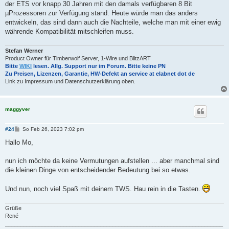
der ETS vor knapp 30 Jahren mit den damals verfügbaren 8 Bit
µProzessoren zur Verfügung stand. Heute würde man das anders
entwickeln, das sind dann auch die Nachteile, welche man mit einer ewig
währende Kompatibilität mitschleifen muss.
Stefan Werner
Product Owner für Timberwolf Server, 1-Wire und BlitzART
Bitte
WIKI
lesen. Allg. Support nur im Forum. Bitte keine PN
Zu Preisen, Lizenzen, Garantie, HW-Defekt an service at elabnet dot de
Link zu Impressum und Datenschutzerklärung oben.
maggyver
B
#24
So Feb 26, 2023 7:02 pm
e
i
Hallo Mo,
t
r
a
nun ich möchte da keine Vermutungen aufstellen ... aber manchmal sind
g
die kleinen Dinge von entscheidender Bedeutung bei so etwas.
Und nun, noch viel Spaß mit deinem TWS. Hau rein in die Tasten.
Grüße
René
_______________________________________________________________________