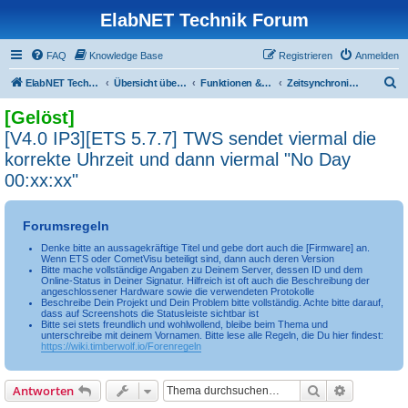
ElabNET Technik Forum
FAQ
Knowledge Base
Registrieren
Anmelden
S
ElabNET Technik Forum
Übersicht über forum.timberwolf.io
Funktionen & Leistungsmerkmale
Zeitsynchronisierung
u
[Gelöst]
c
[V4.0 IP3][ETS 5.7.7] TWS sendet viermal die
h
korrekte Uhrzeit und dann viermal "No Day
e
00:xx:xx"
Forumsregeln
Denke bitte an aussagekräftige Titel und gebe dort auch die [Firmware] an.
Wenn ETS oder CometVisu beteiligt sind, dann auch deren Version
Bitte mache vollständige Angaben zu Deinem Server, dessen ID und dem
Online-Status in Deiner Signatur. Hilfreich ist oft auch die Beschreibung der
angeschlossener Hardware sowie die verwendeten Protokolle
Beschreibe Dein Projekt und Dein Problem bitte vollständig. Achte bitte darauf,
dass auf Screenshots die Statusleiste sichtbar ist
Bitte sei stets freundlich und wohlwollend, bleibe beim Thema und
unterschreibe mit deinem Vornamen. Bitte lese alle Regeln, die Du hier findest:
https://wiki.timberwolf.io/Forenregeln
Suche
Erweiterte
Antworten