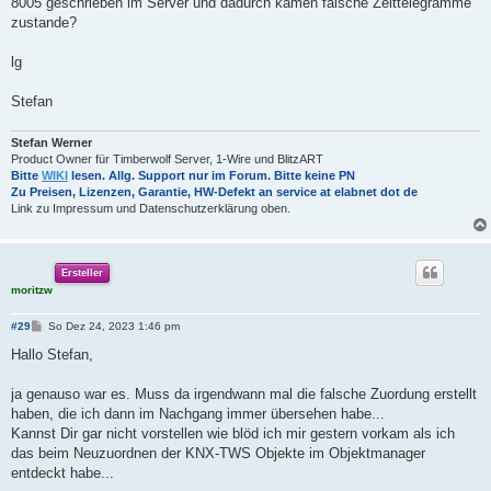
8005 geschrieben im Server und dadurch kamen falsche Zeittelegramme
zustande?
lg
Stefan
Stefan Werner
Product Owner für Timberwolf Server, 1-Wire und BlitzART
Bitte
WIKI
lesen. Allg. Support nur im Forum. Bitte keine PN
Zu Preisen, Lizenzen, Garantie, HW-Defekt an service at elabnet dot de
Link zu Impressum und Datenschutzerklärung oben.
Ersteller
moritzw
B
#29
So Dez 24, 2023 1:46 pm
e
i
Hallo Stefan,
t
r
a
ja genauso war es. Muss da irgendwann mal die falsche Zuordung erstellt
g
haben, die ich dann im Nachgang immer übersehen habe...
Kannst Dir gar nicht vorstellen wie blöd ich mir gestern vorkam als ich
das beim Neuzuordnen der KNX-TWS Objekte im Objektmanager
entdeckt habe...