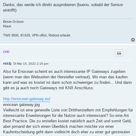
Danke, das werde ich direkt ausprobieren (bueno, sobald der Sensor
eintrifft)
Beste Grüsse
Klaus
TWS 3500, ID:626, VPN offen, Reboot erlaubt
CHD
B
#68
Di Mär 15, 2022 2:16 pm
e
i
Also für Enocean scheint es auch interessante IP Gateways zugeben
t
(wenn man den Webseiten der Hersteller vertraut). Wo man das kaufen
r
a
kann und was es kostet ist dann schon schwieriger zu finden... Und dann
g
gibt es ja auch noch Gateways mit KNX Anschluss.
http://enocean-gateway.eu/
enocean gateway.jpg
Vielleicht ist eine generelle Liste von Drittherstellern mit Empfehlungen für
interessante Erweiterungen für die Nutzer auch interessant? So eine Art
Best Practice. Die zu erstellen kostet natürlich auch Zeit und somit Geld,
aber jemand der sich einen Überblick machen möchte vor einer
Kaufentscheidung geht dann vielleicht doch eher zu einer gut gestreuten