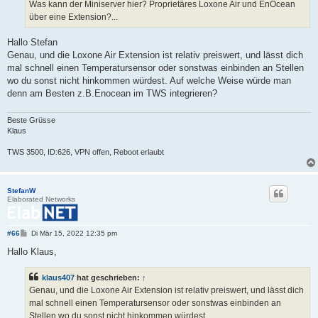
Was kann der Miniserver hier? Proprietäres Loxone Air und EnOcean
über eine Extension?...
Hallo Stefan
Genau, und die Loxone Air Extension ist relativ preiswert, und lässt dich
mal schnell einen Temperatursensor oder sonstwas einbinden an Stellen
wo du sonst nicht hinkommen würdest. Auf welche Weise würde man
denn am Besten z.B.Enocean im TWS integrieren?
Beste Grüsse
Klaus
TWS 3500, ID:626, VPN offen, Reboot erlaubt
StefanW
Elaborated Networks
B
#66
Di Mär 15, 2022 12:35 pm
e
i
Hallo Klaus,
t
r
a
klaus407
hat geschrieben:
↑
g
Genau, und die Loxone Air Extension ist relativ preiswert, und lässt dich
mal schnell einen Temperatursensor oder sonstwas einbinden an
Stellen wo du sonst nicht hinkommen würdest.