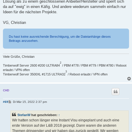
Lösung als zu einem geschlossenen Anbieter/Hersteller und sperrt sich
da auf "ewig" in einen Käfig. Und andere wiederum sammeln einfach nur
Ideen für die nächsten Projekte.
VG, Christian
Du hast keine ausreichende Berechtigung, um die Dateianhänge dieses
Beitrags anzusehen.
Viele Grüße, Christian
2
Timberwolf Server 2600 #200 ULTRA84
/ PBM #778 / PBM #779 / PBM #780 / Reboot
erlaubt / VPN offen
3
Timberwolf Server 3500XL #1715 ULTRA32
/ Reboot erlaubt / VPN offen
CHD
B
#69
Di Mär 15, 2022 2:37 pm
e
i
t
StefanW
hat geschrieben:
↑
r
a
Wir hatten schon länger eine Instant Visu eingeplant und auch eine
g
erste Version auf der L&B 2018 gezeigt. Dann waren die anderen
Themen dringender und wir haben das zurück gestellt. Wir werden