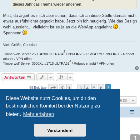
dieses Jahr das Thema wieder angehen.
Mist, da ärgert es mich aber schon, dass ich an diese Stelle damals nicht
etwas ausführlicher geguckt habe. Jetzt bin ich neugierig. Wie das Design
wohl aussieht... vielleicht ist es ja an die WebApp angelehnt
.
Spannend
Viele Grüße, Christian
2
Timberwolf Server 2600 #200 ULTRA84
/ PBM #778 / PBM #779 / PBM #780 / Reboot
erlaubt / VPN offen
3
Timberwolf Server 3500XL #1715 ULTRA32
/ Reboot erlaubt / VPN offen
Antworten
Seite
7
von
7
1
3
4
5
6
7
Vorherige
69 Beiträge
…
Diese Website nutzt Cookies, um dir den
Gehe zu
bestmöglichen Komfort bei der Nutzung zu
ElabNET Technik Forum
Übersicht über forum.timberwolf.io
bieten.
Mehr erfahren
Unsere Produkte im Online-Shop kaufen
Verstanden!
Powered by
phpBB
® Forum Software © phpBB Limited
Deutsche Übersetzung durch
phpBB.de
⇩