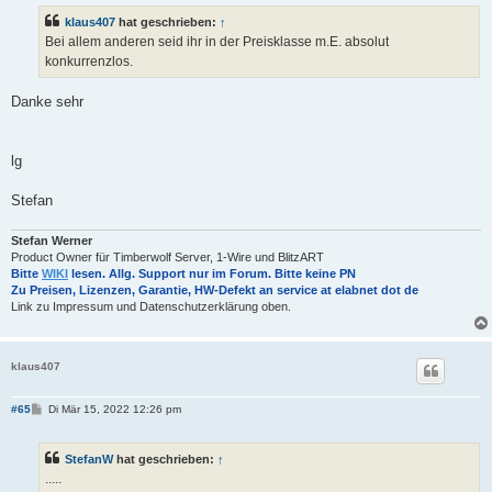
klaus407
hat geschrieben:
↑
Bei allem anderen seid ihr in der Preisklasse m.E. absolut
konkurrenzlos.
Danke sehr
lg
Stefan
Stefan Werner
Product Owner für Timberwolf Server, 1-Wire und BlitzART
Bitte
WIKI
lesen. Allg. Support nur im Forum. Bitte keine PN
Zu Preisen, Lizenzen, Garantie, HW-Defekt an service at elabnet dot de
Link zu Impressum und Datenschutzerklärung oben.
klaus407
B
#65
Di Mär 15, 2022 12:26 pm
e
i
t
StefanW
hat geschrieben:
↑
r
a
.....
g