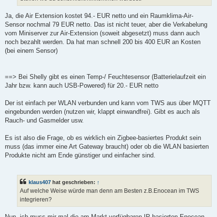
Ja, die Air Extension kostet 94.- EUR netto und ein Raumklima-Air-
Sensor nochmal 79 EUR netto. Das ist nicht teuer, aber die Verkabelung
vom Miniserver zur Air-Extension (soweit abgesetzt) muss dann auch
noch bezahlt werden. Da hat man schnell 200 bis 400 EUR an Kosten
(bei einem Sensor)
==> Bei Shelly gibt es einen Temp-/ Feuchtesensor (Batterielaufzeit ein
Jahr bzw. kann auch USB-Powered) für 20.- EUR netto
Der ist einfach per WLAN verbunden und kann vom TWS aus über MQTT
eingebunden werden (nutzen wir, klappt einwandfrei). Gibt es auch als
Rauch- und Gasmelder usw.
Es ist also die Frage, ob es wirklich ein Zigbee-basiertes Produkt sein
muss (das immer eine Art Gateway braucht) oder ob die WLAN basierten
Produkte nicht am Ende günstiger und einfacher sind.
klaus407
hat geschrieben:
↑
Auf welche Weise würde man denn am Besten z.B.Enocean im TWS
integrieren?
Nun, ich muss mir mal die am Markt verfügbaren IP basierten Enocean