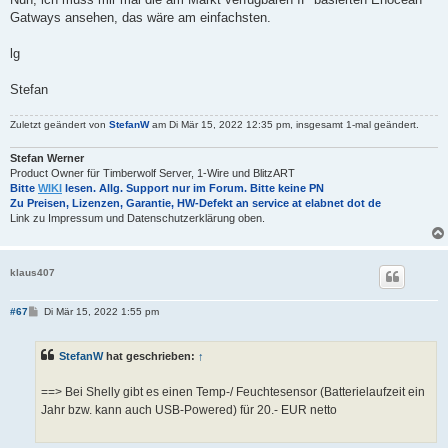
Gatways ansehen, das wäre am einfachsten.
lg
Stefan
Zuletzt geändert von
StefanW
am Di Mär 15, 2022 12:35 pm, insgesamt 1-mal geändert.
Stefan Werner
Product Owner für Timberwolf Server, 1-Wire und BlitzART
Bitte
WIKI
lesen. Allg. Support nur im Forum. Bitte keine PN
Zu Preisen, Lizenzen, Garantie, HW-Defekt an service at elabnet dot de
Link zu Impressum und Datenschutzerklärung oben.
klaus407
B
#67
Di Mär 15, 2022 1:55 pm
e
i
t
StefanW
hat geschrieben:
↑
r
a
g
==> Bei Shelly gibt es einen Temp-/ Feuchtesensor (Batterielaufzeit ein
Jahr bzw. kann auch USB-Powered) für 20.- EUR netto