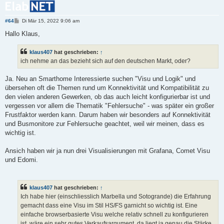
B
#64
Di Mär 15, 2022 9:06 am
e
i
Hallo Klaus,
t
r
a
klaus407
hat geschrieben:
↑
g
ich nehme an das bezieht sich auf den deutschen Markt, oder?
Ja. Neu an Smarthome Interessierte suchen "Visu und Logik" und
übersehen oft die Themen rund um Konnektivität und Kompatibilität zu
den vielen anderen Gewerken, ob das auch leicht konfigurierbar ist und
vergessen vor allem die Thematik "Fehlersuche" - was später ein großer
Frustfaktor werden kann. Darum haben wir besonders auf Konnektivität
und Busmonitore zur Fehlersuche geachtet, weil wir meinen, dass es
wichtig ist.
Ansich haben wir ja nun drei Visualisierungen mit Grafana, Comet Visu
und Edomi.
klaus407
hat geschrieben:
↑
Ich habe hier (einschliesslich Marbella und Sotogrande) die Erfahrung
gemacht dass eine Visu im Stil HS/FS garnicht so wichtig ist. Eine
einfache browserbasierte Visu welche relativ schnell zu konfigurieren
ist, wäre ein sehr gutes Verkaufsargument, da liegt ja genau die Stärke