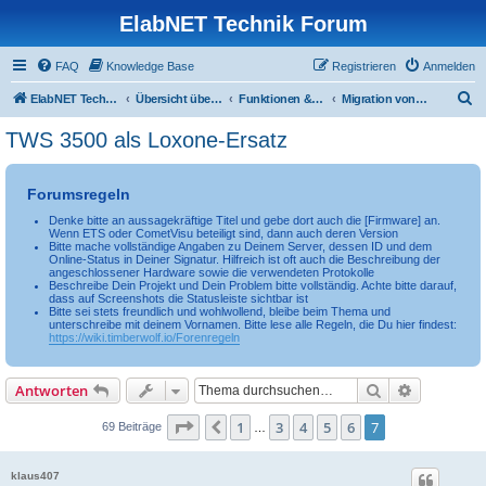
ElabNET Technik Forum
FAQ
Knowledge Base
Registrieren
Anmelden
S
ElabNET Technik Forum
Übersicht über forum.timberwolf.io
Funktionen & Leistungsmerkmale
Migration von Loxone Miniserver
u
TWS 3500 als Loxone-Ersatz
c
h
Forumsregeln
e
Denke bitte an aussagekräftige Titel und gebe dort auch die [Firmware] an.
Wenn ETS oder CometVisu beteiligt sind, dann auch deren Version
Bitte mache vollständige Angaben zu Deinem Server, dessen ID und dem
Online-Status in Deiner Signatur. Hilfreich ist oft auch die Beschreibung der
angeschlossener Hardware sowie die verwendeten Protokolle
Beschreibe Dein Projekt und Dein Problem bitte vollständig. Achte bitte darauf,
dass auf Screenshots die Statusleiste sichtbar ist
Bitte sei stets freundlich und wohlwollend, bleibe beim Thema und
unterschreibe mit deinem Vornamen. Bitte lese alle Regeln, die Du hier findest:
https://wiki.timberwolf.io/Forenregeln
Suche
Erweiterte
Antworten
Seite
7
von
7
1
3
4
5
6
7
Vorherige
69 Beiträge
…
klaus407