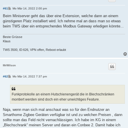
B
#61
Mo Mär 14, 2022 2:00 pm
e
i
Beim Miniserver geht das über eine Extension, welche dann an einem
t
günstigeren Platz installiert wird. Ich nehme mal an dass man so etwas
r
a
beim TWS über ein entsprechendes Modbus Gateway erledigen könnte...
g
Beste Grüsse
Klaus
TWS 3500, ID:626, VPN offen, Reboot erlaubt
MrWilson
B
#62
Mo Mär 14, 2022 7:37 pm
e
i
t
r
a
Funkprotokolle an einem Hutschienengerät die in Blechschränken
g
montiert werden sind doch ein eher unwichtiges Feature.
Naja, wenn man sich mal anschaut was so für den Endnutzer an
Smarthome Zigbee Geräten verfügbar ist und zu welchen Preisen , dann
sollte man das Feld nicht vernachlässigen. Ich habe im KG in einem
„Blechschrank“ meinen Server und daran ein Conbee 2. Damit habe ich