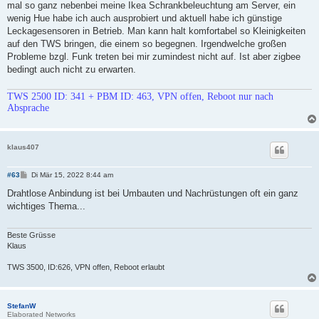
mal so ganz nebenbei meine Ikea Schrankbeleuchtung am Server, ein
wenig Hue habe ich auch ausprobiert und aktuell habe ich günstige
Leckagesensoren in Betrieb. Man kann halt komfortabel so Kleinigkeiten
auf den TWS bringen, die einem so begegnen. Irgendwelche großen
Probleme bzgl. Funk treten bei mir zumindest nicht auf. Ist aber zigbee
bedingt auch nicht zu erwarten.
TWS 2500 ID: 341 + PBM ID: 463, VPN offen, Reboot nur nach
Absprache
klaus407
B
#63
Di Mär 15, 2022 8:44 am
e
i
Drahtlose Anbindung ist bei Umbauten und Nachrüstungen oft ein ganz
t
wichtiges Thema...
r
a
g
Beste Grüsse
Klaus
TWS 3500, ID:626, VPN offen, Reboot erlaubt
StefanW
Elaborated Networks