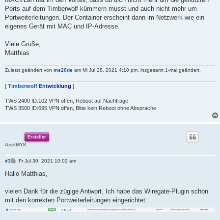
Ports auf dem Timberwolf kümmern musst und auch nicht mehr um
Portweiterleitungen. Der Container erscheint dann im Netzwerk wie ein
eigenes Gerät mit MAC und IP-Adresse.
Viele Grüße,
Matthias
Zuletzt geändert von
ms20de
am Mi Jul 28, 2021 4:10 pm, insgesamt 1-mal geändert.
[
T
i
m
b
e
r
w
o
l
f
E
n
t
w
i
c
k
l
u
n
g
]
TWS 2400 ID:102 VPN offen, Reboot auf Nachfrage
TWS 3500 ID:695 VPN offen, Bitte kein Reboot ohne Absprache
Ersteller
AxelMYK
B
#3
Fr Jul 30, 2021 10:02 am
e
i
Hallo Matthias,
t
r
a
vielen Dank für die zügige Antwort. Ich habe das Wiregate-Plugin schon
g
mit den korrekten Portweiterleitungen eingerichtet: