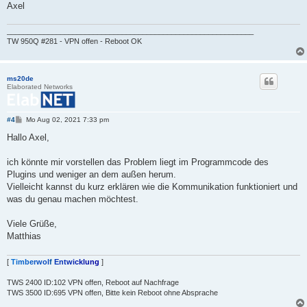
Axel
____________________________________________________________
TW 950Q #281 - VPN offen - Reboot OK
ms20de
Elaborated Networks
B
#4
Mo Aug 02, 2021 7:33 pm
e
i
Hallo Axel,
t
r
a
ich könnte mir vorstellen das Problem liegt im Programmcode des
g
Plugins und weniger an dem außen herum.
Vielleicht kannst du kurz erklären wie die Kommunikation funktioniert und
was du genau machen möchtest.
Viele Grüße,
Matthias
[
T
i
m
b
e
r
w
o
l
f
E
n
t
w
i
c
k
l
u
n
g
]
TWS 2400 ID:102 VPN offen, Reboot auf Nachfrage
TWS 3500 ID:695 VPN offen, Bitte kein Reboot ohne Absprache