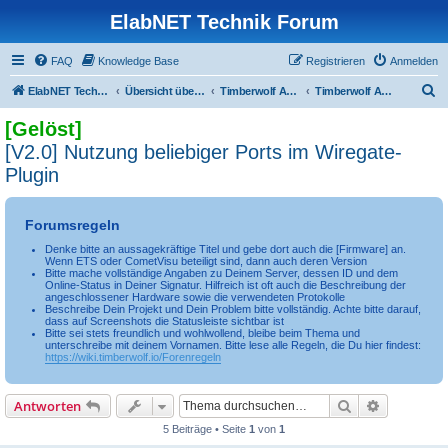
ElabNET Technik Forum
FAQ
Knowledge Base
Registrieren
Anmelden
S
ElabNET Technik Forum
Übersicht über forum.timberwolf.io
Timberwolf APPs & Docker Container
Timberwolf APP: WireGate Plugin Laufzeitumgebung
u
[Gelöst]
c
[V2.0] Nutzung beliebiger Ports im Wiregate-
h
Plugin
e
Forumsregeln
Denke bitte an aussagekräftige Titel und gebe dort auch die [Firmware] an.
Wenn ETS oder CometVisu beteiligt sind, dann auch deren Version
Bitte mache vollständige Angaben zu Deinem Server, dessen ID und dem
Online-Status in Deiner Signatur. Hilfreich ist oft auch die Beschreibung der
angeschlossener Hardware sowie die verwendeten Protokolle
Beschreibe Dein Projekt und Dein Problem bitte vollständig. Achte bitte darauf,
dass auf Screenshots die Statusleiste sichtbar ist
Bitte sei stets freundlich und wohlwollend, bleibe beim Thema und
unterschreibe mit deinem Vornamen. Bitte lese alle Regeln, die Du hier findest:
https://wiki.timberwolf.io/Forenregeln
Suche
Erweiterte
Antworten
5 Beiträge • Seite
1
von
1