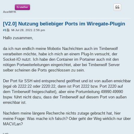
Ersteller
AxelMYK
[V2.0] Nutzung beliebiger Ports im Wiregate-Plugin
B
#1
Mi Jul 28, 2021 2:56 pm
e
i
Hallo zusammen,
t
r
a
da ich nun endlich meine Mobotix Nachrichten auch im Timberwolf
g
verarbeiten möchte, habe ich mich an einem Plug-In versucht, der
Socket-IO nutzt. Ich habe den Container im Portainer auch mit den
nötigen Portweiterleitungen eingerichtet, aber bei Timberwolf Server
selber scheinen die Ports geschlossen zu sein.
Der Port für SSH wird entsprechend geöffnet und ist von außen erreichbar
(egal ob 2222:22 oder 2220:22, dann ist Port 2222 bzw. Port 2220 auf
dem Timberwolf freigeschaltet), aber eine Portumleitung 49990:49990
bspw. führt nicht dazu, dass der Timberwolf auf diesem Port von außen
erreichbar ist.
Nachdem meine längere Recherche nichts zutage gebracht hat, hier
meine Frage: Was mache ich falsch? Oder geht der Weg wirklich nur über
MACVLan?