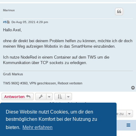
Marinux
B
#5
Do Aug 05, 2021 4:29 pm
e
i
Hallo Axel,
t
r
a
ohne dir direkt bei deinem Problem helfen zu können, möchte ich dir doch
g
meinen Weg aufzeigen Mobotix in das SmartHome einzubinden.
Ich nutze NodeRed in einem Container auf dem TWS um die
Kommunikation über TCP sockets zu erledigen.
Gruß Markus
TWS 960Q #360, VPN geschlossen, Reboot verboten
Antworten
5 Beiträge • Seite
1
von
1
Diese Website nutzt Cookies, um dir den
Gehe zu
bestmöglichen Komfort bei der Nutzung zu
ElabNET Technik Forum
Übersicht über forum.timberwolf.io
bieten.
Mehr erfahren
Unsere Produkte im Online-Shop kaufen