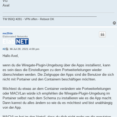
VG
Axel
____________________________________________________________
TW 950Q #281 - VPN offen - Reboot OK
ms20de
Elaborated Networks
B
#2
Mi Jul 28, 2021 4:09 pm
e
i
Hallo Axel,
t
r
a
wenn du die Wiregate-Plugin-Umgebung über die Apps installierst, kann
g
es sein dass die Einstellungen zu dem Portweiterleitungen wieder
überschrieben werden. Die Zielgruppe der Apps sind die Benutzer die sich
nicht mit Portainer und den Containern beschäftigen möchten.
Möchtest du etwas an dem Container verändern wie Portweiterleitungen
oder MACVLan würde ich empfehlen die Wiregate-Plugin-Umgebung im
Portainer selbst nach dem Schema zu installieren wie es die App macht.
Dann kannst du alles ändern so wie du es möchtest und bist unabhängig
von der App.
MACVLan hat im den Vorteil, dass du dich nicht mehr um die genutzten