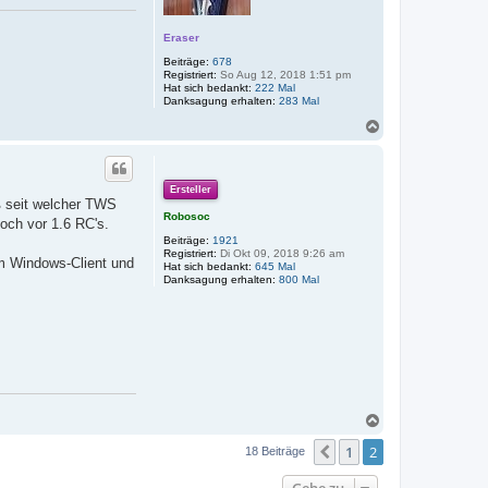
n
Eraser
Beiträge:
678
Registriert:
So Aug 12, 2018 1:51 pm
Hat sich bedankt:
222 Mal
Danksagung erhalten:
283 Mal
N
a
c
h
o
Ersteller
b
iß seit welcher TWS
e
Robosoc
noch vor 1.6 RC's.
n
Beiträge:
1921
Registriert:
Di Okt 09, 2018 9:26 am
om Windows-Client und
Hat sich bedankt:
645 Mal
Danksagung erhalten:
800 Mal
N
a
1
2
c
Vorherige
18 Beiträge
h
o
Gehe zu