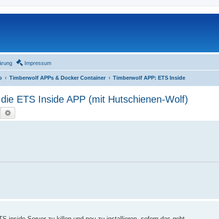
ärung
Impressum
o
Timberwolf APPs & Docker Container
Timberwolf APP: ETS Inside
die ETS Inside APP (mit Hutschienen-Wolf)
Suche
Erweiterte Suche
nside Server zu killen und neu zu installieren, sofern das geht.