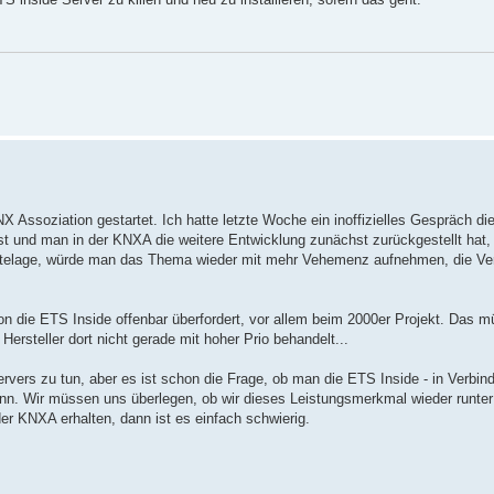
X Assoziation gestartet. Ich hatte letzte Woche ein inoffizielles Gespräch di
st und man in der KNXA die weitere Entwicklung zunächst zurückgestellt hat, 
üchtelage, würde man das Thema wieder mit mehr Vehemenz aufnehmen, die Vers
n die ETS Inside offenbar überfordert, vor allem beim 2000er Projekt. Das mü
Hersteller dort nicht gerade mit hoher Prio behandelt...
rvers zu tun, aber es ist schon die Frage, ob man die ETS Inside - in Verbin
kann. Wir müssen uns überlegen, ob wir dieses Leistungsmerkmal wieder run
er KNXA erhalten, dann ist es einfach schwierig.