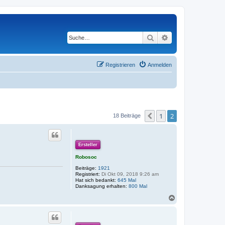
Suche
Erweiterte Suche
Registrieren
Anmelden
1
2
Vorherige
18 Beiträge
Ersteller
Robosoc
Beiträge:
1921
Registriert:
Di Okt 09, 2018 9:26 am
Hat sich bedankt:
645 Mal
Danksagung erhalten:
800 Mal
N
a
c
h