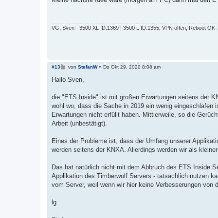
t
r
a
g
VG, Sven - 3500 XL ID:1369 | 3500 L ID:1355, VPN offen, Reboot OK
B
#13
von
StefanW
»
Do Okt 29, 2020 8:08 am
e
i
Hallo Sven,
t
r
a
die "ETS Inside" ist mit großen Erwartungen seitens der KN
g
wohl wo, dass die Sache in 2019 ein wenig eingeschlafen i
Erwartungen nicht erfüllt haben. Mittlerweile, so die Ger
Arbeit (unbestätigt).
Eines der Probleme ist, dass der Umfang unserer Applikatio
werden seitens der KNXA. Allerdings werden wir als kleiner 
Das hat natürlich nicht mit dem Abbruch des ETS Inside Se
Applikation des Timberwolf Servers - tatsächlich nutzen 
vom Server, weil wenn wir hier keine Verbesserungen von d
lg