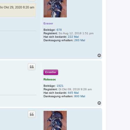
o
b
Do Okt 29, 2020 8:20 am
e
n
Eraser
Beiträge:
678
Registriert:
So Aug 12, 2018 1:51 pm
Hat sich bedankt:
222 Mal
Danksagung erhalten:
283 Mal
N
a
c
h
o
Ersteller
b
e
Robosoc
n
Beiträge:
1921
Registriert:
Di Okt 09, 2018 9:26 am
Hat sich bedankt:
645 Mal
Danksagung erhalten:
800 Mal
N
a
c
h
o
b
e