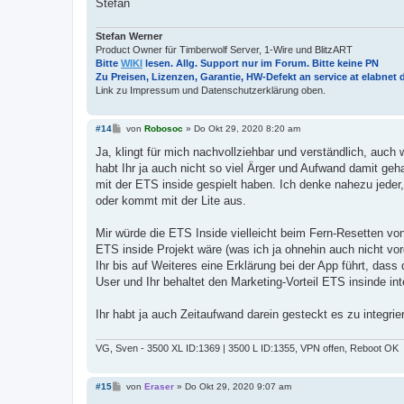
Stefan
Stefan Werner
Product Owner für Timberwolf Server, 1-Wire und BlitzART
Bitte
WIKI
lesen. Allg. Support nur im Forum. Bitte keine PN
Zu Preisen, Lizenzen, Garantie, HW-Defekt an service at elabnet 
Link zu Impressum und Datenschutzerklärung oben.
B
#14
von
Robosoc
»
Do Okt 29, 2020 8:20 am
e
i
Ja, klingt für mich nachvollziehbar und verständlich, au
t
habt Ihr ja auch nicht so viel Ärger und Aufwand damit geha
r
a
mit der ETS inside gespielt haben. Ich denke nahezu jeder,
g
oder kommt mit der Lite aus.
Mir würde die ETS Inside vielleicht beim Fern-Resetten v
ETS inside Projekt wäre (was ich ja ohnehin auch nicht vo
Ihr bis auf Weiteres eine Erklärung bei der App führt, dass
User und Ihr behaltet den Marketing-Vorteil ETS insinde int
Ihr habt ja auch Zeitaufwand darein gesteckt es zu integrier
VG, Sven - 3500 XL ID:1369 | 3500 L ID:1355, VPN offen, Reboot OK
B
#15
von
Eraser
»
Do Okt 29, 2020 9:07 am
e