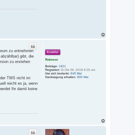
S
t
e
f
a
n
W
N
a
c
h
 Forum zu entnehmen
o
Ersteller
b
abzählbar) gibt, die
e
Robosoc
ersion zu erstehen
n
Beiträge:
1921
Registriert:
Di Okt 09, 2018 9:26 am
Hat sich bedankt:
645 Mal
Danksagung erhalten:
800 Mal
 der TWS nicht im
ell reicht es ja, wenn
werdet Ihr damit keine
N
a
c
h