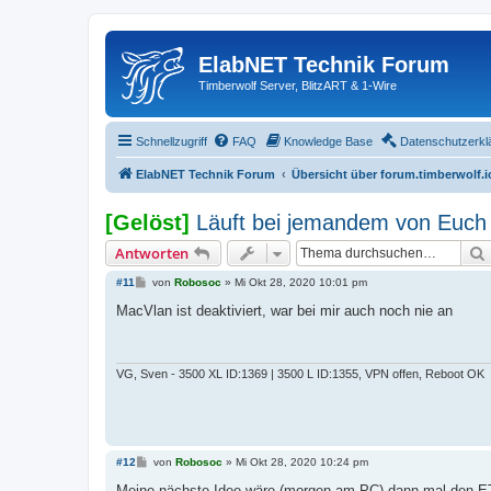
ElabNET Technik Forum
Timberwolf Server, BlitzART & 1-Wire
Schnellzugriff
FAQ
Knowledge Base
Datenschutzerkl
ElabNET Technik Forum
Übersicht über forum.timberwolf.i
[Gelöst]
Läuft bei jemandem von Euch 
Antworten
B
#11
von
Robosoc
»
Mi Okt 28, 2020 10:01 pm
e
i
MacVlan ist deaktiviert, war bei mir auch noch nie an
t
r
a
g
VG, Sven - 3500 XL ID:1369 | 3500 L ID:1355, VPN offen, Reboot OK
B
#12
von
Robosoc
»
Mi Okt 28, 2020 10:24 pm
e
i
Meine nächste Idee wäre (morgen am PC) dann mal den ETS i