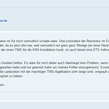
dot de
ch wenn es für mich vermutlich schade wäre. Und zumindest der Resonanz im
bt, da es jetzt drin war, weil vermutlich nur ganz ganz Wenige (an einer Hand 
 der einen TWS für die KNX-Installation kauft, ist auch bereit eine ETS Vollv
on Geräten helfen. Es wäre für mich daher auch überhaupt kein Problem, wenn
rgesehen hatte und nur getestet hatte um meinen Fehler einzugrenzen). Eventu
 die Ladezeiten mit der mächtigen TWS-Applikation sehr lange sind, vergrault 
egriert zu haben.
en...