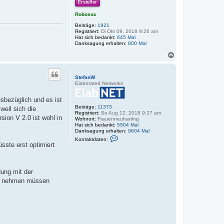
o
Ersteller
b
e
Robosoc
n
Beiträge:
1921
Registriert:
Di Okt 09, 2018 9:26 am
Hat sich bedankt:
645 Mal
Danksagung erhalten:
800 Mal
N
a
c
h
StefanW
o
Elaborated Networks
b
e
esbezüglich und es ist
n
Beiträge:
11373
weil sich die
Registriert:
So Aug 12, 2018 9:27 am
ion V 2.0 ist wohl in
Wohnort:
Frauenneuharting
Hat sich bedankt:
5504 Mal
Danksagung erhalten:
9604 Mal
K
Kontaktdaten:
o
sste erst optimiert
n
t
a
k
dung mit der
t
d
ter nehmen müssen
a
t
e
n
v
o
n