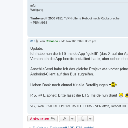
g
mfg
Wolfgang
Timberwolf 2500 #151
/ VPN offen / Reboot nach Rücksprache
+ PBM #938
B
#18
von
Robosoc
»
Mo Nov 02, 2020 3:22 pm
e
i
Update:
t
Ich habe nun die ETS Inside App "gekillt" (das X auf der 
r
a
Version ich die App bereits installiert hatte, aber schon e
g
Anschließend habe ich das gleiche Projekt wie vorher (e
Androind-Client auf den Bus zugreifen.
Lieben Dank noch einmal für alle Beteiligungen
P.S. @ Elabnet: Bitte lasst die ETS Inside nun drauf
VG, Sven - 3500 XL ID:1369 | 3500 L ID:1355, VPN offen, Reboot OK
Antworten
Zurück zu „Timberwolf APP: ETS Inside“