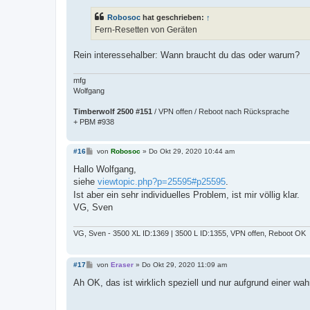
i
t
Robosoc
hat geschrieben:
↑
r
a
Fern-Resetten von Geräten
g
Rein interessehalber: Wann braucht du das oder warum?
mfg
Wolfgang
Timberwolf 2500 #151
/ VPN offen / Reboot nach Rücksprache
+ PBM #938
B
#16
von
Robosoc
»
Do Okt 29, 2020 10:44 am
e
i
Hallo Wolfgang,
t
siehe
viewtopic.php?p=25595#p25595
.
r
a
Ist aber ein sehr individuelles Problem, ist mir völlig klar.
g
VG, Sven
VG, Sven - 3500 XL ID:1369 | 3500 L ID:1355, VPN offen, Reboot OK
B
#17
von
Eraser
»
Do Okt 29, 2020 11:09 am
e
i
Ah OK, das ist wirklich speziell und nur aufgrund einer wa
t
r
a