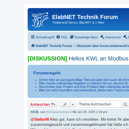
ElabNET Technik Forum
Timberwolf Server, BlitzART & 1-Wire
Schnellzugriff
FAQ
Knowledge Base
Impressum
ElabNET Technik Forum
Übersicht über forum.timberwolf.i
[DISKUSSION]
Helios KWL an Modbus
Forumsregeln
Denke bitte an aussagekräftige Titel und gebe dort auch die [F
Bitte mache vollständige Angaben zu Deinem Server, dessen ID u
Beschreibe Dein Projekt und Dein Problem bitte vollständig. Achte
Bitte sei stets freundlich und wohlwollend, bleibe beim Thema un
Antworten
B
#41
von
Klempnertommy
»
Mo Jun 29, 2026 1:19 pm
e
i
@StefanW
Alles gut, kann ich verstehen. Mir könnt Ihr ab
t
zusammengesucht und zusammengeklimpert hat hafte ich 
r
a