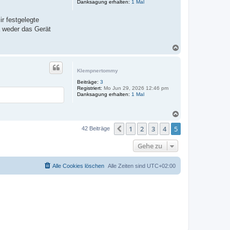
Danksagung erhalten:
1 Mal
r festgelegte
a weder das Gerät
N
a
c
h
Klempnertommy
o
Beiträge:
3
b
Registriert:
Mo Jun 29, 2026 12:46 pm
e
Danksagung erhalten:
1 Mal
n
N
a
1
2
3
4
5
c
Vorherige
42 Beiträge
h
o
Gehe zu
b
e
n
Alle Cookies löschen
Alle Zeiten sind
UTC+02:00