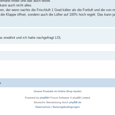
jemand findet und das auch testet.
 kann auch nicht alles.
 der wenn nachts die Frischluft 1 Grad kälter als die Fortluft und die von mi
r die Klappe öffnet, sondern auch die Lüfter auf 100% hoch regelt. Das kann j
das erwähnt und ich hatte nachgefragt LOL
o
Unsere Produkte im Online-Shop kaufen
Powered by
phpBB
® Forum Software © phpBB Limited
Deutsche Übersetzung durch
phpBB.de
Datenschutz
|
Nutzungsbedingungen