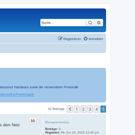
Suche
Erweiterte Suche
Registrieren
Anmelden
chlossener Hardware sowie die verwendeten Protokolle
timberwolf.io/Forenregeln
1
2
3
4
5
Vorherige
42 Beiträge
Klempnertommy
aus dem Netz
Beiträge:
3
Registriert:
Mo Jun 29, 2026 12:46 pm