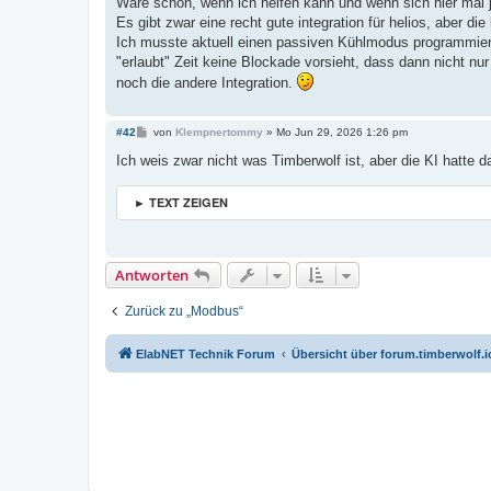
Wäre schön, wenn ich helfen kann und wenn sich hier mal 
g
Es gibt zwar eine recht gute integration für helios, aber die
Ich musste aktuell einen passiven Kühlmodus programmieren,
"erlaubt" Zeit keine Blockade vorsieht, dass dann nicht nu
noch die andere Integration.
B
#42
von
Klempnertommy
»
Mo Jun 29, 2026 1:26 pm
e
i
Ich weis zwar nicht was Timberwolf ist, aber die KI hatte 
t
r
a
► TEXT ZEIGEN
g
Antworten
Zurück zu „Modbus“
ElabNET Technik Forum
Übersicht über forum.timberwolf.i