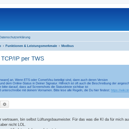
Datenschutzerklärung
o
Funktionen & Leistungsmerkmale
Modbus
 TCP/IP per TWS
irmware] an. Wenn ETS oder CometVisu beteiligt sind, dann auch deren Version
nd dem Online-Status in Deiner Signatur. Hilfreich ist oft auch die Beschreibung der anges
 bitte darauf, dass auf Screenshots die Statusleiste sichtbar ist
d unterschreibe mit deinem Vornamen. Bitte lese alle Regeln, die Du hier findest:
https://wiki.
Suche
Erweiterte Suche
er vertrauen, bin selbst Lüftungsbaumeister. Für das was die KI da für mich 
aber nicht LOL.