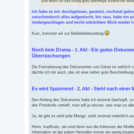
Und wenn ich das richtig grob überfliege scheint mir dies
Ich habe es mir durchgelesen, gestutzt, nochmal gele
zwischendurch alles aufgewischt, bin raus, habe ein
niedergeschlagen und leicht entrücktem Blick wieder h
Kurz, kommen wir zur Beileidsbekundung
Noch kein Drama - 1. Akt - Ein gutes Dokume
Überraschungen
Die Formatierung des Dokumentes von Göran ist wirklich su
dachte ich mir auch, das ist eine selten gute Beschreibu
Es wird Spannend - 2. Akt - Sieht nach eine
Den Anfang des Dokuments habe ich erstmal überhüpft, schl
des Protokolls vertieft, man will ja wissen, was man so all
Ja, da gibt es wohl jede Menge, sieht erstmal ordentlich au
Hmm, kopfkratz, wo sind denn nun die Adressen der Modbus
Information ist bei jedem Hersteller immer ein wenig krypt