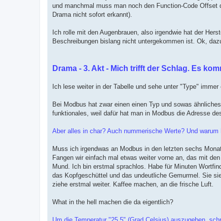
und manchmal muss man noch den Function-Code Offset daz
Drama nicht sofort erkannt).
Ich rolle mit den Augenbrauen, also irgendwie hat der Hers
Beschreibungen bislang nicht untergekommen ist. Ok, dazu 
Drama - 3. Akt - Mich trifft der Schlag. Es 
Ich lese weiter in der Tabelle und sehe unter "Type" immer
Bei Modbus hat zwar einen einen Typ und sowas ähnliches w
funktionales, weil dafür hat man in Modbus die Adresse de
Aber alles in char? Auch nummerische Werte? Und warum 
Muss ich irgendwas an Modbus in den letzten sechs Monate
Fangen wir einfach mal etwas weiter vorne an, das mit den
Mund. Ich bin erstmal sprachlos. Habe für Minuten Wortfi
das Kopfgeschüttel und das undeutliche Gemurmel. Sie sieh
ziehe erstmal weiter. Kaffee machen, an die frische Luft.
What in the hell machen die da eigentlich?
Um die Temperatur "25,5" (Grad Celsius) auszugeben, schre