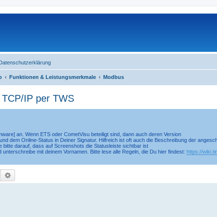
Datenschutzerklärung
o
Funktionen & Leistungsmerkmale
Modbus
 TCP/IP per TWS
irmware] an. Wenn ETS oder CometVisu beteiligt sind, dann auch deren Version
nd dem Online-Status in Deiner Signatur. Hilfreich ist oft auch die Beschreibung der anges
 bitte darauf, dass auf Screenshots die Statusleiste sichtbar ist
d unterschreibe mit deinem Vornamen. Bitte lese alle Regeln, die Du hier findest:
https://wiki.
Suche
Erweiterte Suche