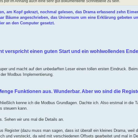
es pdf im Anhang auch eine sehr gut dokumentierte Schnittstelle zu sein.
sen, am Kopf gekrazt, nochmal gelesen, das Drama erfassend zehn Eimer 
 paar Bäume angeschrieben, das Universum um eine Erklärung gebeten u
ier an den Computer gesetzt.
nt verspricht einen guten Start und ein wohlwollendes End
per und macht auf den unbedarften Leser einen tollen ersten Eindruck. Beim 
ng der Modbus Implementierung.
r Menge Funktionen aus. Wunderbar. Aber wo sind die Regis
ießlich kenne ich die Modbus Grundlagen. Dachte ich. Also erstmal in die Ta
es steuern kann.
s. Sehen wir uns mal die Details an.
 Register (dazu muss man sagen, dass ist überall ein kleines Drama, weil di
isch und versteckt, da wird mit verschiedenen Offsets gearbeitet und mal in 