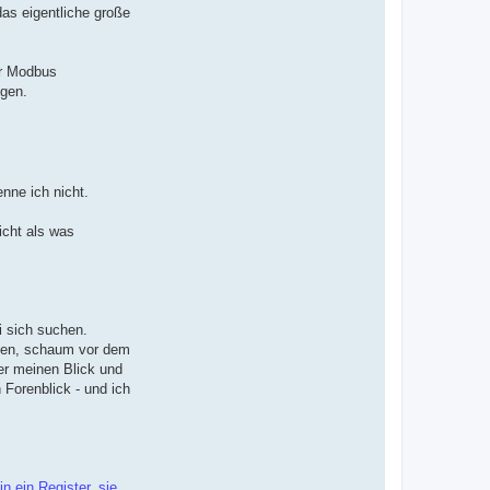
as eigentliche große
er Modbus
ngen.
nne ich nicht.
icht als was
i sich suchen.
lesen, schaum vor dem
er meinen Blick und
 Forenblick - und ich
n ein Register, sie