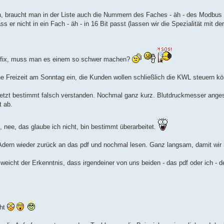
n, braucht man in der Liste auch die Nummern des Faches - äh - des Modbus
 er nicht in ein Fach - äh - in 16 Bit passt (lassen wir die Spezialität mit den
 zefix, muss man es einem so schwer machen?
ne Freizeit am Sonntag ein, die Kunden wollen schließlich die KWL steuern k
h jetzt bestimmt falsch verstanden. Nochmal ganz kurz. Blutdruckmesser ang
t ab.
 nee, das glaube ich nicht, bin bestimmt überarbeitet.
d Adern wieder zurück an das pdf und nochmal lesen. Ganz langsam, damit wir
icht der Erkenntnis, dass irgendeiner von uns beiden - das pdf oder ich - 
cht