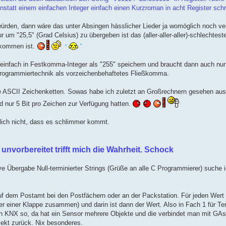
 anstatt einem einfachen Integer einfach einen Kurzroman in acht Register sch
rden, dann wäre das unter Absingen hässlicher Lieder ja womöglich noch ver
m "25,5" (Grad Celsius) zu übergeben ist das (aller-aller-aller)-schlechtest
ekommen ist.
 einfach in Festkomma-Integer als "255" speichern und braucht dann auch nu
en Programmiertechnik als vorzeichenbehaftetes Fließkomma.
te ASCII Zeichenketten. Sowas habe ich zuletzt an Großrechnern gesehen aus
 nur 5 Bit pro Zeichen zur Verfügung hatten.
tlich nicht, dass es schlimmer kommt.
g unvorbereitet trifft mich die Wahrheit. Schock
ve Übergabe Null-terminierter Strings (Grüße an alle C Programmierer) suche
uf dem Postamt bei den Postfächern oder an der Packstation. Für jeden Wert
r einer Klappe zusammen) und darin ist dann der Wert. Also in Fach 1 für Te
von KNX so, da hat ein Sensor mehrere Objekte und die verbindet man mit G
kt zurück. Nix besonderes.