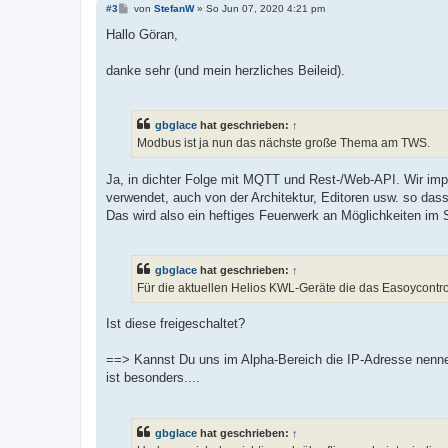
B
#3
von
StefanW
»
So Jun 07, 2020 4:21 pm
e
i
Hallo Göran,
t
r
a
danke sehr (und mein herzliches Beileid).
g
gbglace
hat geschrieben:
↑
Modbus ist ja nun das nächste große Thema am TWS.
Ja, in dichter Folge mit MQTT und Rest-/Web-API. Wir impl
verwendet, auch von der Architektur, Editoren usw. so da
Das wird also ein heftiges Feuerwerk an Möglichkeiten i
gbglace
hat geschrieben:
↑
Für die aktuellen Helios KWL-Geräte die das Easoycontro
Ist diese freigeschaltet?
==> Kannst Du uns im Alpha-Bereich die IP-Adresse nennen
ist besonders....
gbglace
hat geschrieben:
↑