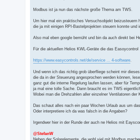
t
r
a
Modbus ist ja nun das nächste große Thema am TWS.
g
Um hier mal ein praktisches Versuchsobjekt beizusteuern
die ja mit einigen RPI-Bastelprojekten steuern konnte und
Also mal eben google bemüht und bin da auch direkt bei H
Für die aktuellen Helios KWL-Geräte die das Easoycontrol
https://www.easycontrols.net/de/service ... 4-software
.
Und wenn ich das richtig grob überfliege scheint mir diese
die da in der Steuerung angesprochen werden können, lese
ganz gut die interne Regelung laufen lassen, aber für Tem
ja mal eine tolle Sache. Dann braucht es im TWS eigentlic
Wobei man die Drehzahlen aller einzelner Ventilatoren der
Das schaut alles nach ein paar Wochen Urlaub aus um das
Oder interpretiere ich da was falsch in die Angaben?
Irgendwer hier in der Runde der auch ne Helios mit Eayscon
@StefanW
Neben der Solarelemente, die wohl viel mit Modbus machen