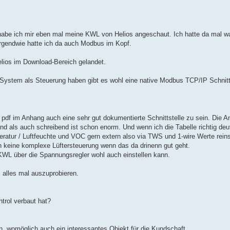
 habe ich mir eben mal meine KWL von Helios angeschaut. Ich hatte da mal 
 irgendwie hatte ich da auch Modbus im Kopf.
elios im Download-Bereich gelandet.
 System als Steuerung haben gibt es wohl eine native Modbus TCP/IP Schnitts
s pdf im Anhang auch eine sehr gut dokumentierte Schnittstelle zu sein. Die 
nd als auch schreibend ist schon enorm. Und wenn ich die Tabelle richtig d
peratur / Luftfeuchte und VOC gern extern also via TWS und 1-wire Werte rei
h keine komplexe Lüftersteuerung wenn das da drinenn gut geht.
 KWL über die Spannungsregler wohl auch einstellen kann.
 alles mal auszuprobieren.
trol verbaut hat?
, womöglich auch ein interessantes Objekt für die Kundschaft.