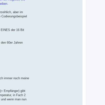
reiben.
zeihlich, aber im
e Codierungsbeispiel
r EINES der 16 Bit
 den 60er Jahren
 ich immer noch meine
 (= Empfänger) gibt
mperatur, in Fach 2
As und wenn man nun