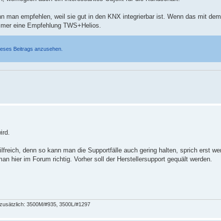
n man empfehlen, weil sie gut in den KNX integrierbar ist. Wenn das mit d
l immer eine Empfehlung TWS+Helios.
ieses Beitrags anzusehen.
ird.
ilfreich, denn so kann man die Supportfälle auch gering halten, sprich erst w
 hier im Forum richtig. Vorher soll der Herstellersupport gequält werden.
 zusätzlich: 3500M/#935, 3500L/#1297