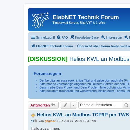
ElabNET Technik Forum
Timberwolf Server, BlitzART & 1-Wire
Schnellzugriff
FAQ
Knowledge Base
Impressum
ElabNET Technik Forum
Übersicht über forum.timberwolf.i
[DISKUSSION]
Helios KWL an Modbus
Forumsregeln
Denke bitte an aussagekräftige Titel und gebe dort auch die [F
Bitte mache vollständige Angaben zu Deinem Server, dessen ID u
Beschreibe Dein Projekt und Dein Problem bitte vollständig. Achte
Bitte sei stets freundlich und wohlwollend, bleibe beim Thema un
Antworten
Helios KWL an Modbus TCP/IP per TWS
B
#1
von
gbglace
»
So Jun 07, 2020 12:37 pm
e
i
Hallo zusammen,