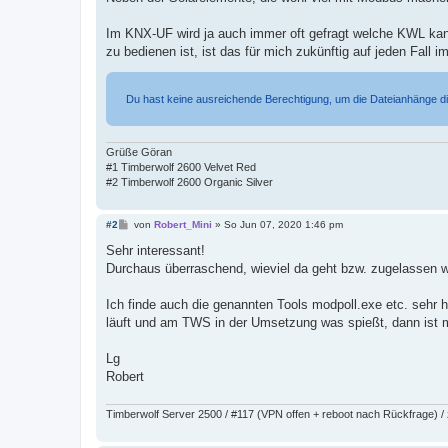
Im KNX-UF wird ja auch immer oft gefragt welche KWL kan
zu bedienen ist, ist das für mich zukünftig auf jeden Fal
Du hast keine ausreichende Berechtigung, um die Dateianhänge d
Grüße Göran
#1 Timberwolf 2600 Velvet Red
#2 Timberwolf 2600 Organic Silver
B
#2
von
Robert_Mini
»
So Jun 07, 2020 1:46 pm
e
i
Sehr interessant!
t
Durchaus überraschend, wieviel da geht bzw. zugelassen w
r
a
g
Ich finde auch die genannten Tools modpoll.exe etc. sehr h
läuft und am TWS in der Umsetzung was spießt, dann ist man
Lg
Robert
Timberwolf Server 2500 / #117 (VPN offen + reboot nach Rückfrage) /