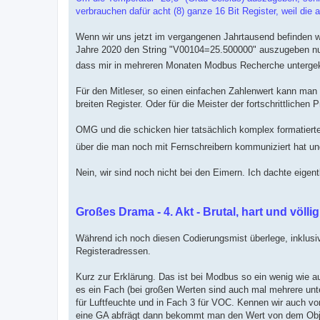
verbrauchen dafür acht (8) ganze 16 Bit Register, weil die
Wenn wir uns jetzt im vergangenen Jahrtausend befinden wü
Jahre 2020 den String "V00104=25.500000" auszugeben nur u
dass mir in mehreren Monaten Modbus Recherche unterg
Für den Mitleser, so einen einfachen Zahlenwert kann man
breiten Register. Oder für die Meister der fortschrittlich
OMG und die schicken hier tatsächlich komplex formatier
über die man noch mit Fernschreibern kommuniziert hat und
Nein, wir sind noch nicht bei den Eimern. Ich dachte eigen
Großes Drama - 4. Akt - Brutal, hart und völli
Während ich noch diesen Codierungsmist überlege, inklusi
Registeradressen.
Kurz zur Erklärung. Das ist bei Modbus so ein wenig wie a
es ein Fach (bei großen Werten sind auch mal mehrere unte
für Luftfeuchte und in Fach 3 für VOC. Kennen wir auch 
eine GA abfrägt dann bekommt man den Wert von dem Obje