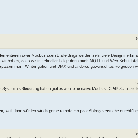
S
ementieren zwar Modbus zuerst, allerdings werden sehr viele Designmerkmale
ss wir hoffen, dass wir in schneller Folge dann auch MQTT und Web-Schnittst
m Spätsommer - Winter geben und DMX und anderes gewünschtes vergessen wir
S
l System als Steuerung haben gibt es wohl eine native Modbus TCP/IP Schnittstell
, weil dann würden wir da gerne remote ein paar Abfrageversuche durchführe
S