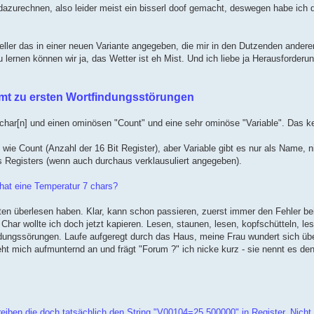
urechnen, also leider meist ein bisserl doof gemacht, deswegen habe ich d
teller das in einer neuen Variante angegeben, die mir in den Dutzenden ander
lernen können wir ja, das Wetter ist eh Mist. Und ich liebe ja Herausforderu
kommt zu ersten Wortfindungsstörungen
 char[n] und einen ominösen "Count" und eine sehr ominöse "Variable". Das ke
ie Count (Anzahl der 16 Bit Register), aber Variable gibt es nur als Name, n
s Registers (wenn auch durchaus verklausuliert angegeben).
hat eine Temperatur 7 chars?
n überlesen haben. Klar, kann schon passieren, zuerst immer den Fehler be
 Char wollte ich doch jetzt kapieren. Lesen, staunen, lesen, kopfschütteln, 
ndungssörungen. Laufe aufgeregt durch das Haus, meine Frau wundert sich üb
t mich aufmunternd an und frägt "Forum ?" ich nicke kurz - sie nennt es den
iben die doch tatsächlich den String "V00104=25.500000" in Register. Nicht i