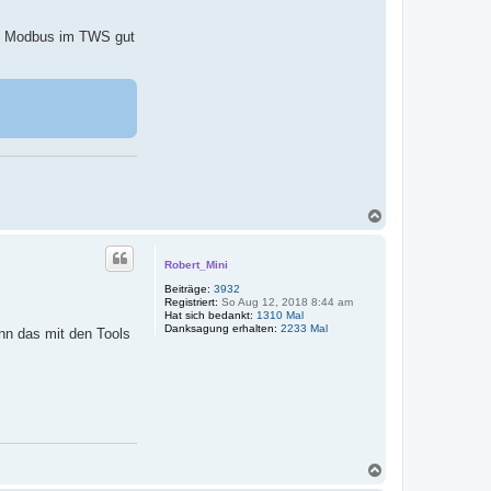
em Modbus im TWS gut
N
a
c
h
Robert_Mini
o
Beiträge:
3932
b
Registriert:
So Aug 12, 2018 8:44 am
e
Hat sich bedankt:
1310 Mal
n
Danksagung erhalten:
2233 Mal
enn das mit den Tools
N
a