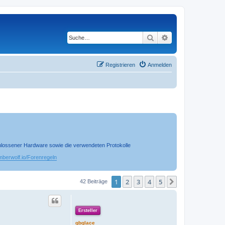
Suche
Erweiterte Suche
Registrieren
Anmelden
chlossener Hardware sowie die verwendeten Protokolle
timberwolf.io/Forenregeln
1
2
3
4
5
Nächste
42 Beiträge
Ersteller
gbglace