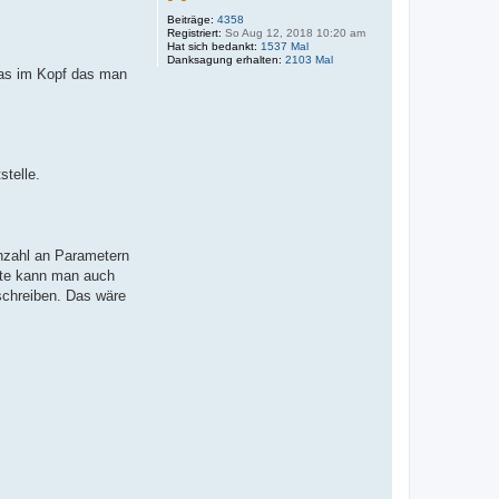
Beiträge:
4358
Registriert:
So Aug 12, 2018 10:20 am
Hat sich bedankt:
1537 Mal
Danksagung erhalten:
2103 Mal
was im Kopf das man
telle.
Anzahl an Parametern
eute kann man auch
nschreiben. Das wäre