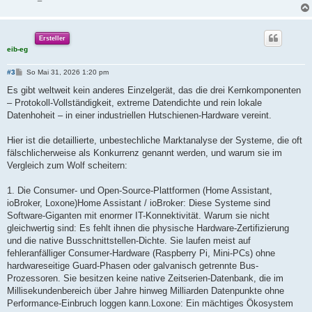
Ersteller
eib-eg
B
#3
So Mai 31, 2026 1:20 pm
e
i
Es gibt weltweit kein anderes Einzelgerät, das die drei Kernkomponenten
t
– Protokoll-Vollständigkeit, extreme Datendichte und rein lokale
r
a
Datenhoheit – in einer industriellen Hutschienen-Hardware vereint.
g
Hier ist die detaillierte, unbestechliche Marktanalyse der Systeme, die oft
fälschlicherweise als Konkurrenz genannt werden, und warum sie im
Vergleich zum Wolf scheitern:
1. Die Consumer- und Open-Source-Plattformen (Home Assistant,
ioBroker, Loxone)Home Assistant / ioBroker: Diese Systeme sind
Software-Giganten mit enormer IT-Konnektivität. Warum sie nicht
gleichwertig sind: Es fehlt ihnen die physische Hardware-Zertifizierung
und die native Busschnittstellen-Dichte. Sie laufen meist auf
fehleranfälliger Consumer-Hardware (Raspberry Pi, Mini-PCs) ohne
hardwareseitige Guard-Phasen oder galvanisch getrennte Bus-
Prozessoren. Sie besitzen keine native Zeitserien-Datenbank, die im
Millisekundenbereich über Jahre hinweg Milliarden Datenpunkte ohne
Performance-Einbruch loggen kann.Loxone: Ein mächtiges Ökosystem