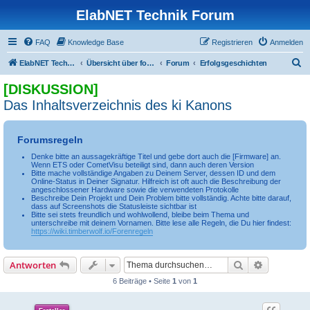
ElabNET Technik Forum
FAQ
Knowledge Base
Registrieren
Anmelden
S
ElabNET Technik Forum
Übersicht über forum.timberwolf.io
Forum
Erfolgsgeschichten
u
[DISKUSSION]
c
Das Inhaltsverzeichnis des ki Kanons
h
e
Forumsregeln
Denke bitte an aussagekräftige Titel und gebe dort auch die [Firmware] an.
Wenn ETS oder CometVisu beteiligt sind, dann auch deren Version
Bitte mache vollständige Angaben zu Deinem Server, dessen ID und dem
Online-Status in Deiner Signatur. Hilfreich ist oft auch die Beschreibung der
angeschlossener Hardware sowie die verwendeten Protokolle
Beschreibe Dein Projekt und Dein Problem bitte vollständig. Achte bitte darauf,
dass auf Screenshots die Statusleiste sichtbar ist
Bitte sei stets freundlich und wohlwollend, bleibe beim Thema und
unterschreibe mit deinem Vornamen. Bitte lese alle Regeln, die Du hier findest:
https://wiki.timberwolf.io/Forenregeln
Suche
Erweiterte
Antworten
6 Beiträge • Seite
1
von
1