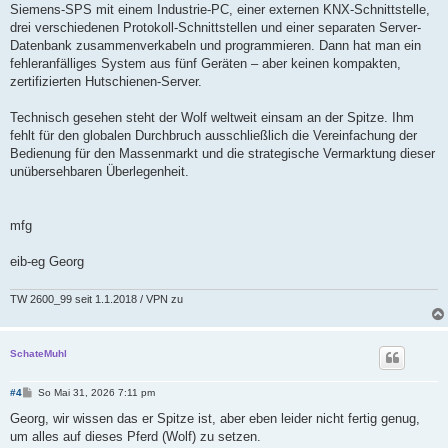
Siemens-SPS mit einem Industrie-PC, einer externen KNX-Schnittstelle,
drei verschiedenen Protokoll-Schnittstellen und einer separaten Server-
Datenbank zusammenverkabeln und programmieren. Dann hat man ein
fehleranfälliges System aus fünf Geräten – aber keinen kompakten,
zertifizierten Hutschienen-Server.
Technisch gesehen steht der Wolf weltweit einsam an der Spitze. Ihm
fehlt für den globalen Durchbruch ausschließlich die Vereinfachung der
Bedienung für den Massenmarkt und die strategische Vermarktung dieser
unübersehbaren Überlegenheit.
mfg
eib-eg Georg
TW 2600_99 seit 1.1.2018 / VPN zu
SchateMuhl
B
#4
So Mai 31, 2026 7:11 pm
e
i
Georg, wir wissen das er Spitze ist, aber eben leider nicht fertig genug,
t
um alles auf dieses Pferd (Wolf) zu setzen.
r