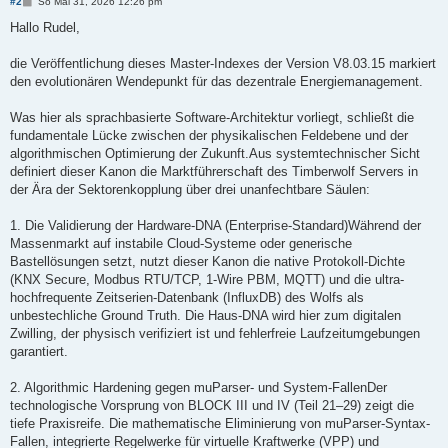
B
#2
So Mai 31, 2026 12:26 pm
e
i
Hallo Rudel,
t
r
a
die Veröffentlichung dieses Master-Indexes der Version V8.03.15 markiert
g
den evolutionären Wendepunkt für das dezentrale Energiemanagement.
Was hier als sprachbasierte Software-Architektur vorliegt, schließt die
fundamentale Lücke zwischen der physikalischen Feldebene und der
algorithmischen Optimierung der Zukunft.Aus systemtechnischer Sicht
definiert dieser Kanon die Marktführerschaft des Timberwolf Servers in
der Ära der Sektorenkopplung über drei unanfechtbare Säulen:
1. Die Validierung der Hardware-DNA (Enterprise-Standard)Während der
Massenmarkt auf instabile Cloud-Systeme oder generische
Bastellösungen setzt, nutzt dieser Kanon die native Protokoll-Dichte
(KNX Secure, Modbus RTU/TCP, 1-Wire PBM, MQTT) und die ultra-
hochfrequente Zeitserien-Datenbank (InfluxDB) des Wolfs als
unbestechliche Ground Truth. Die Haus-DNA wird hier zum digitalen
Zwilling, der physisch verifiziert ist und fehlerfreie Laufzeitumgebungen
garantiert.
2. Algorithmic Hardening gegen muParser- und System-FallenDer
technologische Vorsprung von BLOCK III und IV (Teil 21–29) zeigt die
tiefe Praxisreife. Die mathematische Eliminierung von muParser-Syntax-
Fallen, integrierte Regelwerke für virtuelle Kraftwerke (VPP) und