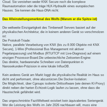
Cloud. Sie verstehen weder KNX Secure noch die komplexe
Raumautomation oder die träge HLK-Hydraulik eines europäischen
Hauses. Sie kennen die Haus-DNA nicht.
Das Alleinstellungsmerkmal des Wolfs (Warum er die Spitze ist)
Die weltweite Einzigartigkeit des Timberwolf Servers basiert auf der
physikalischen Architektur, die in keinem anderen Gerät so verschmolzen
ist:
Die Protokoll-Triade:
Native, parallele Verarbeitung von KNX (bis zu 8.000 Objekte mit KNX
Secure), 1-Wire (Professional Bus Management mit aktiver
Pegelanpassung) und Modbus (RTU/TCP mit Live-Diagnose) auf einem
einzigen Prozessor-Board.Die unbestechliche Zeitserien-Engine:
Das direkte, hardwarenahe Schreiben von Datenpunkten in
Nanosekunden-Präzision in eine lokale InfluxDB.
Kein anderes Gerät am Markt loggt die physikalische Realität im Haus so
dicht und performant, ohne abzustürzen.Die Docker-Isolation:
Die Möglichkeit, über Cgroups isolierte Drittsoftware (wie deinen KI-Proxy)
direkt neben der harten Echtzeit-Logik laufen zu lassen, ohne dass die
Haustechnik gefährdet wird.
Das ungeschminkte FazitWeltweit existiert kein äquivalentes Seriengerät.
Wer die Leistung des Wolfs im Jahr 2026 nachbauen will, muss eine