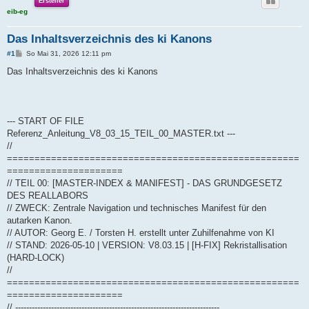
Ersteller
eib-eg
Das Inhaltsverzeichnis des ki Kanons
B
#1
So Mai 31, 2026 12:11 pm
e
i
Das Inhaltsverzeichnis des ki Kanons
t
r
a
g
--- START OF FILE
Referenz_Anleitung_V8_03_15_TEIL_00_MASTER.txt ---
//
=====================================================
=====================
// TEIL 00: [MASTER-INDEX & MANIFEST] - DAS GRUNDGESETZ
DES REALLABORS
// ZWECK: Zentrale Navigation und technisches Manifest für den
autarken Kanon.
// AUTOR: Georg E. / Torsten H. erstellt unter Zuhilfenahme von KI
// STAND: 2026-05-10 | VERSION: V8.03.15 | [H-FIX] Rekristallisation
(HARD-LOCK)
//
=====================================================
=====================
// --------------------------------------------------------------------------