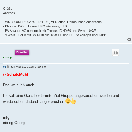
a
g
Grüße
Andreas
TWS 3500M ID:992 /XL ID:1198 , VPN offen, Reboot nach Absprache
- KNX mit TWS, 1Home, ENO Gateway, ETS
- PV Anlagen AC gekoppelt mit Fronius IG 40/60 und Symo 10KW
- 96kWh LiFePo mit 3 x MultiPlus 48/8000 und DC PV Anlagen über MPPT
Ersteller
eib-eg
B
#5
So Mai 31, 2026 7:39 pm
e
i
@SchateMuhl
t
r
a
Das weis ich auch
g
Es soll eine Gans bestimmte Ziel Gruppe angesprochen werden und
wurde schon dadurch angesprochen
mfg
eib-eg Georg