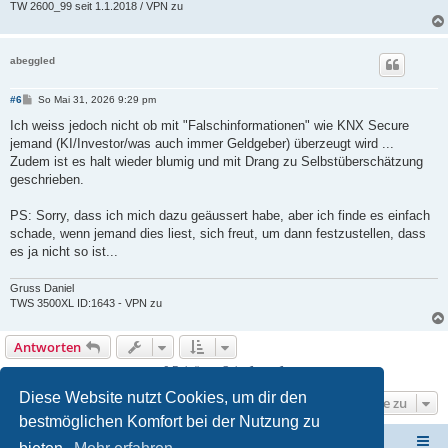
TW 2600_99 seit 1.1.2018 / VPN zu
abeggled
B
#6
So Mai 31, 2026 9:29 pm
e
i
Ich weiss jedoch nicht ob mit "Falschinformationen" wie KNX Secure
t
jemand (KI/Investor/was auch immer Geldgeber) überzeugt wird ...
r
a
Zudem ist es halt wieder blumig und mit Drang zu Selbstüberschätzung
g
geschrieben.
PS: Sorry, dass ich mich dazu geäussert habe, aber ich finde es einfach
schade, wenn jemand dies liest, sich freut, um dann festzustellen, dass
es ja nicht so ist...
Gruss Daniel
TWS 3500XL ID:1643 - VPN zu
Antworten
6 Beiträge • Seite
1
von
1
Diese Website nutzt Cookies, um dir den
Gehe zu
bestmöglichen Komfort bei der Nutzung zu
ElabNET Technik Forum
Übersicht über forum.timberwolf.io