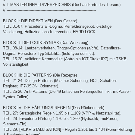
// I. MASTER-INHALTSVERZEICHNIS (Die Landkarte des Tresors)
// --------------------------------------------------------------------------
BLOCK I: DIE DIREKTIVEN (Das Gesetz)
TEIL 01-07: Präzedenzfall-Dogma, Perfektionsgebot, 6-stufige
Validierung, Halluzinations-Intervention, HARD-LOCK.
BLOCK II: DIE LOGIK-SYNTAX (Das Werkzeug)
TEIL 08-14: Laufzeitverhalten, Trigger-Optionen (a/c/u), Datenfluss-
Dogma, Persistenz-Typ-Stabilität (field type conflict).
TEIL 15-20: Validierte Kernmodule (Astro bis IOT-Direkt IP7) mit TSKB-
Vollständigkeit.
BLOCK III: DIE PATTERNS (Die Rezepte)
TEIL 21-24: Design Patterns (Mischer-Schonung, HCL, Schatten-
Register, IP7-JSON, Odometer).
TEIL 25-26: Anti-Patterns (Die 49 kritischen Fehlerquellen inkl. muParser-
Syntax-Fallen).
BLOCK IV: DIE HÄRTUNGS-REGELN (Das Rückenmark)
TEIL 27: Strategische Regeln 1.95 bis 1.169 (VPP & Netzstabilität).
TEIL 28: Erweiterte Härtung 1.170 bis 1.260 (Hydraulik, muParser,
Siemens-Fix).
TEIL 29: [REKRISTALLISATION] - Regeln 1.261 bis 1.434 (Foren-Rettung
& Kaskaden-Härtung).