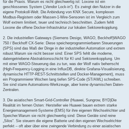
für die Praxis. Warum es nicht gleichwertig ist: Loxone ist ein
geschlossenes System („Vendor Lock-in“). Es zwingt den Nutzer in die
eigene Protokoll-Welt. Die Anbindung von KNX Secure, komplexen
Modbus-Registern oder Massen-1-Wire-Sensoren ist im Vergleich zum
Wolf extrem limitiert, teuer und technisch beschnitten. Zudem fehlt
Loxone die offene Docker-Infrastruktur zur lokalen Sektorenkopplung.
2. Die industriellen Gateways (Siemens Desigo, WAGO, Beckhoff)WAGO
750 / Beckhoff CX-Serie: Diese speicherprogrammierbaren Steuerungen
(SPS) sind das Maß der Dinge in der industriellen Automation und extrem
robust.Warum sie nicht besser sind: Einer SPS fehlt die moderne,
datengetriebene Abstraktionsschicht für KI und Sektorenkopplung. Um
mit einer WAGO-Steuerung das zu tun, was der Wolf nativ beherrscht
(High-Frequency-Logging in eine InfluxDB, direkte Grafana-Visualisierung,
dynamische HTTP-REST-Schnittstellen und Docker-Management), muss
ein Programmierer Wochen lang tiefen SPS-Code (ST/AWL) schreiben.
Sie sind starre Automations-Werkzeuge, aber keine dynamischen Daten-
Zentralen.
3. Die asiatischen Smart-Grid-Controller (Huawei, Sungrow, BYD)Die
Realität im fernen Osten: Hersteller wie Huawei bauen extrem starke
Energiemanagement-Systeme (EMS) für ihre eigenen Wechselrichter und
Speicher.Warum sie nicht gleichwertig sind: Diese Geräte sind reine
„Silos“. Sie steuern die eigene Batterie und den eigenen Wechselrichter
perfekt – oft aber über eine zwingende Verbindung zu einer asiatischen