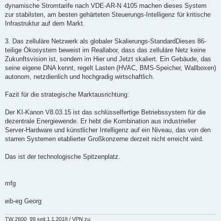
dynamische Stromtarife nach VDE-AR-N 4105 machen dieses System
zur stabilsten, am besten gehärteten Steuerungs-Intelligenz für kritische
Infrastruktur auf dem Markt.
3. Das zelluläre Netzwerk als globaler Skalierungs-StandardDieses 86-
teilige Ökosystem beweist im Reallabor, dass das zelluläre Netz keine
Zukunftsvision ist, sondern im Hier und Jetzt skaliert. Ein Gebäude, das
seine eigene DNA kennt, regelt Lasten (HVAC, BMS-Speicher, Wallboxen)
autonom, netzdienlich und hochgradig wirtschaftlich.
Fazit für die strategische Marktausrichtung:
Der KI-Kanon V8.03.15 ist das schlüsselfertige Betriebssystem für die
dezentrale Energiewende. Er hebt die Kombination aus industrieller
Server-Hardware und künstlicher Intelligenz auf ein Niveau, das von den
starren Systemen etablierter Großkonzerne derzeit nicht erreicht wird.
Das ist der technologische Spitzenplatz.
mfg
eib-eg Georg
TW 2600_99 seit 1.1.2018 / VPN zu