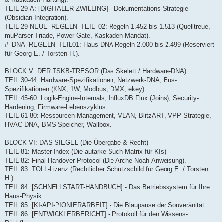
TEIL 29-A: [DIGITALER ZWILLING] - Dokumentations-Strategie
(Obsidian-Integration).
TEIL 29-NEUE_REGELN_TEIL_02: Regeln 1.452 bis 1.513 (Quelltreue,
muParser-Triade, Power-Gate, Kaskaden-Mandat).
#_DNA_REGELN_TEIL01: Haus-DNA Regeln 2.000 bis 2.499 (Reserviert
für Georg E. / Torsten H.).
BLOCK V: DER TSKB-TRESOR (Das Skelett / Hardware-DNA)
TEIL 30-44: Hardware-Spezifikationen, Netzwerk-DNA, Bus-
Spezifikationen (KNX, 1W, Modbus, DMX, ekey).
TEIL 45-60: Logik-Engine-Internals, InfluxDB Flux (Joins), Security-
Hardening, Firmware-Lebenszyklus.
TEIL 61-80: Ressourcen-Management, VLAN, BlitzART, VPP-Strategie,
HVAC-DNA, BMS-Speicher, Wallbox.
BLOCK VI: DAS SIEGEL (Die Übergabe & Recht)
TEIL 81: Master-Index (Die autarke Such-Matrix für KIs).
TEIL 82: Final Handover Protocol (Die Arche-Noah-Anweisung).
TEIL 83: TOLL-Lizenz (Rechtlicher Schutzschild für Georg E. / Torsten
H.).
TEIL 84: [SCHNELLSTART-HANDBUCH] - Das Betriebssystem für Ihre
Haus-Physik.
TEIL 85: [KI-API-PIONIERARBEIT] - Die Blaupause der Souveränität.
TEIL 86: [ENTWICKLERBERICHT] - Protokoll für den Wissens-