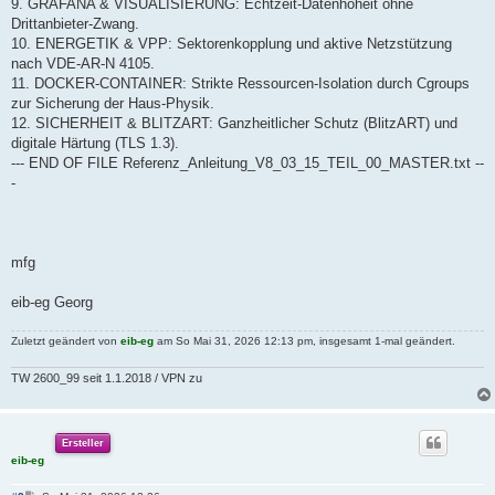
9. GRAFANA & VISUALISIERUNG: Echtzeit-Datenhoheit ohne
Drittanbieter-Zwang.
10. ENERGETIK & VPP: Sektorenkopplung und aktive Netzstützung
nach VDE-AR-N 4105.
11. DOCKER-CONTAINER: Strikte Ressourcen-Isolation durch Cgroups
zur Sicherung der Haus-Physik.
12. SICHERHEIT & BLITZART: Ganzheitlicher Schutz (BlitzART) und
digitale Härtung (TLS 1.3).
--- END OF FILE Referenz_Anleitung_V8_03_15_TEIL_00_MASTER.txt --
-
mfg
eib-eg Georg
Zuletzt geändert von
eib-eg
am So Mai 31, 2026 12:13 pm, insgesamt 1-mal geändert.
TW 2600_99 seit 1.1.2018 / VPN zu
Ersteller
eib-eg