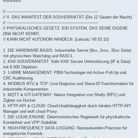
Rückfluss.
// --------------------------------------------------------------------------
// II. DAS MANIFEST DER SOUVERÄNITÄT (Die 12 Säulen der Macht)
// --------------------------------------------------------------------------
// PHYSIKALISCHES GESETZ: EIN SYSTEM, DAS SEINE EIGENE
DNA NICHT KENNT,
// KANN NICHT AUTONOM HANDELN. (Leitsatz V8.03.15)
1. DIE HARDWARE-BASIS: Industrieller Server (9xx, 2xxx, 35xx Serie)
mit physischem Watchdog und RAID-1.
2. KNX-SOUVERÄNITÄT: Volle KNX Secure Unterstützung (IP & Data)
mit 8.000 Objekten.
3. 1-WIRE MANAGEMENT: PBM-Technologie mit Active Pull-Up und
CRC-Auditierung.
4. MODBUS RTU & TCP: Live-Diagnose und Slave-ID-Transformation für
industrielle Komponenten.
5. MQTT & IOT-GATEWAY: Native Integration von Shelly (RPC) und
Zigbee via Docker.
6. HTTP-API & CLOUD: Cloud-Unabhängigkeit durch lokalen HTTP-API
Manager und wolf.cloud Proxy.
7. DIE LOGIK-ENGINE: Deterministisches Regelwerk für physikalische
Korrektheit und VPP-Stabilität.
8. HIGH-FREQUENCY DATA LOGGING: Nanosekunden-Präzision für
energetische Forensik.