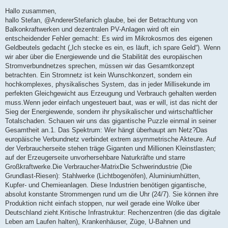
r
a
Hallo zusammen,
g
hallo Stefan, @AndererStefanich glaube, bei der Betrachtung von
Balkonkraftwerken und dezentralen PV-Anlagen wird oft ein
entscheidender Fehler gemacht: Es wird im Mikrokosmos des eigenen
Geldbeutels gedacht („Ich stecke es ein, es läuft, ich spare Geld“). Wenn
wir aber über die Energiewende und die Stabilität des europäischen
Stromverbundnetzes sprechen, müssen wir das Gesamtkonzept
betrachten. Ein Stromnetz ist kein Wunschkonzert, sondern ein
hochkomplexes, physikalisches System, das in jeder Millisekunde im
perfekten Gleichgewicht aus Erzeugung und Verbrauch gehalten werden
muss.Wenn jeder einfach ungesteuert baut, was er will, ist das nicht der
Sieg der Energiewende, sondern ihr physikalischer und wirtschaftlicher
Totalschaden. Schauen wir uns das gigantische Puzzle einmal in seiner
Gesamtheit an.1. Das Spektrum: Wer hängt überhaupt am Netz?Das
europäische Verbundnetz verbindet extrem asymmetrische Akteure. Auf
der Verbraucherseite stehen träge Giganten und Millionen Kleinstlasten;
auf der Erzeugerseite unvorhersehbare Naturkräfte und starre
Großkraftwerke.Die Verbraucher-MatrixDie Schwerindustrie (Die
Grundlast-Riesen): Stahlwerke (Lichtbogenöfen), Aluminiumhütten,
Kupfer- und Chemieanlagen. Diese Industrien benötigen gigantische,
absolut konstante Strommengen rund um die Uhr (24/7). Sie können ihre
Produktion nicht einfach stoppen, nur weil gerade eine Wolke über
Deutschland zieht.Kritische Infrastruktur: Rechenzentren (die das digitale
Leben am Laufen halten), Krankenhäuser, Züge, U-Bahnen und