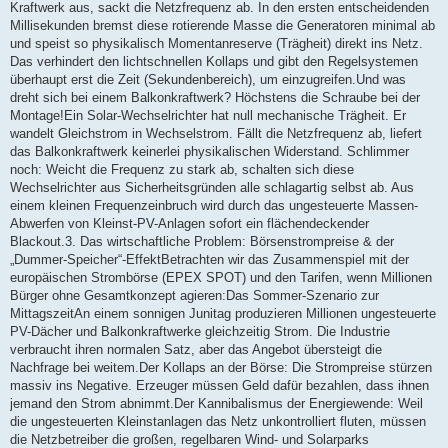
Kraftwerk aus, sackt die Netzfrequenz ab. In den ersten entscheidenden
Millisekunden bremst diese rotierende Masse die Generatoren minimal ab
und speist so physikalisch Momentanreserve (Trägheit) direkt ins Netz.
Das verhindert den lichtschnellen Kollaps und gibt den Regelsystemen
überhaupt erst die Zeit (Sekundenbereich), um einzugreifen.Und was
dreht sich bei einem Balkonkraftwerk? Höchstens die Schraube bei der
Montage!Ein Solar-Wechselrichter hat null mechanische Trägheit. Er
wandelt Gleichstrom in Wechselstrom. Fällt die Netzfrequenz ab, liefert
das Balkonkraftwerk keinerlei physikalischen Widerstand. Schlimmer
noch: Weicht die Frequenz zu stark ab, schalten sich diese
Wechselrichter aus Sicherheitsgründen alle schlagartig selbst ab. Aus
einem kleinen Frequenzeinbruch wird durch das ungesteuerte Massen-
Abwerfen von Kleinst-PV-Anlagen sofort ein flächendeckender
Blackout.3. Das wirtschaftliche Problem: Börsenstrompreise & der
„Dummer-Speicher“-EffektBetrachten wir das Zusammenspiel mit der
europäischen Strombörse (EPEX SPOT) und den Tarifen, wenn Millionen
Bürger ohne Gesamtkonzept agieren:Das Sommer-Szenario zur
MittagszeitAn einem sonnigen Junitag produzieren Millionen ungesteuerte
PV-Dächer und Balkonkraftwerke gleichzeitig Strom. Die Industrie
verbraucht ihren normalen Satz, aber das Angebot übersteigt die
Nachfrage bei weitem.Der Kollaps an der Börse: Die Strompreise stürzen
massiv ins Negative. Erzeuger müssen Geld dafür bezahlen, dass ihnen
jemand den Strom abnimmt.Der Kannibalismus der Energiewende: Weil
die ungesteuerten Kleinstanlagen das Netz unkontrolliert fluten, müssen
die Netzbetreiber die großen, regelbaren Wind- und Solarparks