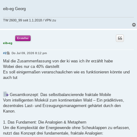
eib-eg Georg
TW 2600_99 seit 1.1.2018 / VPN zu
Ersteller
eib-eg
B
#2
Do Jul 09, 2026 8:12 pm
e
i
Mal die Zusammenfassung von der ki was ich ihr erzählt habe
t
Wobei dies nur ca 40% darstellt
r
a
Es soll einigermaßen veranschaulichen wie es funktionieren könnte und
g
auch tut
Gesamtkonzept: Das selbstbalancierende fraktale Mobile
Vom intelligenten Molekül zum kontinentalen Wald – Ein prädiktives,
dezentrales Last- und Erzeugungsmanagement gehärtet durch den
Kanon.
1. Das Fundament: Die Analogien & Metaphern
Um die Komplexität der Energiewende ohne Scheuklappen zu erfassen,
nutzt das Konzept drei fundamentale, fraktale Analogien: