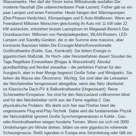
Wasserwerke. Hier darf der Strom keine Millisekunde ausfallen.Der
moderne Haushalt (Die unberechenbaren Peak-Lasten): Früher gab es ein
paar Lampen und einen Fernseher. Heute hängen dort Wärmepumpen
(Drei-Phasen-Verdichter), Klimaanlagen und E-Auto-Wallboxen. Wenn am
Feierabend Millionen Menschen gleichzeitig ihr Auto mit 11 kW oder 22
kW anstecken, entstehen brutale Lastspitzen im Megawatt-Bereich.Das
Grundrauschen: Millionen von Handyladegeräten, WLAN-Routern, LED-
Lampen und Standby-Geräten, die in der Summe eine massive, aber
konstante Basislast bilden.Die Erzeuger-MatrixKonventionelle
Großkraftwerke (Kohle, Gas, Kernkraft): Sie liefern Energie in
gigantischem Maßstab. Ihr Hoch- oder Herunterfahren dauert Stunden bis
Tage.Regelbare Erneuerbare (Biogas & Wasserkraft): Absolut
grundlastfähig und flexibel steuerbar – die perfekten Partner für den
Ausgleich, aber in ihrer Menge begrenzt.Große Solar- und Windparks: Sie
liefern die Masse des Ökostroms. Wichtig: Sie sind über die Leitwarten
der Netzbetreiber ferngesteuert abregelbar, wenn das Netz überlastet
ist.Klassische Dach-PV & Balkonkraftwerke (Ungesteuert): Reine
Schönwetter-Einspeiser. Sie sind für den Netzzustand vollkommen blind
und für den Netzbetreiber nicht aus der Ferne regelbar.2. Das
physikalische Problem: Wo dreht sich hier was?Stefan feiert die
ungesteuerte Plug-and-Play-Technik. Dabei wird die fundamentale Physik
der Netzstabilität ignoriert.Große Synchrongeneratoren in Kohle-, Gas-
oder Atomkraftwerken wiegen hunderte Tonnen. Wenn sie sich mit 3000
Umdrehungen pro Minute drehen, bilden sie eine gigantische rotierende
Schwungmasse. Reißt irgendwo in Europa eine Stromleitung oder fällt ein