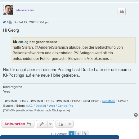
starwarsfan
B
#10
So Jul 19, 2026 8:04 pm
e
i
Hi Georg
t
r
a
eib-eg
hat geschrieben:
↑
g
hallo Stefan, @AndererStefanich glaube, bei der Betrachtung von
Balkonkraftwerken und dezentralen PV-Anlagen wird oft ein
entscheidender Fehler gemacht: Es wird im Mikrokosmos ...
Nix für ungut aber mit diesem Posting hast Du die Latte der unlesbaren
KI-Postings auf eine neue Höhe getrieben...
Kind regards,
Yves
TWS 2500
ID:159 /
TWS 3500
ID:618 /
TWS 3500
ID:1653 +
PBM
ID:401 /
ProxMox
/ 1-Wire /
iButtons /
Edomi
(
LXC
/
Docker
) /
evcc
/
ControlPro
(TW-VPN jeweils offen, Reboot nach Rücksprache)
Antworten
1
2
Nächste
12 Beiträge