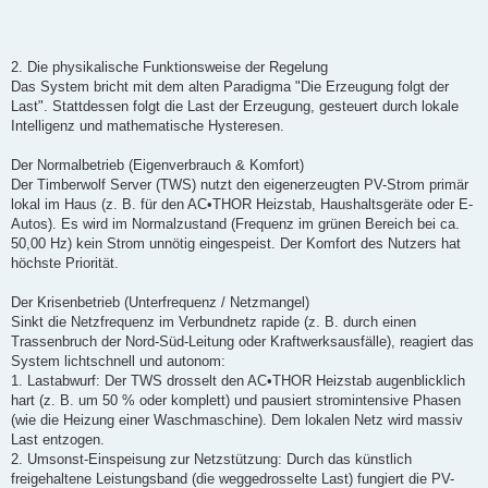
2. Die physikalische Funktionsweise der Regelung
Das System bricht mit dem alten Paradigma "Die Erzeugung folgt der
Last". Stattdessen folgt die Last der Erzeugung, gesteuert durch lokale
Intelligenz und mathematische Hysteresen.
Der Normalbetrieb (Eigenverbrauch & Komfort)
Der Timberwolf Server (TWS) nutzt den eigenerzeugten PV-Strom primär
lokal im Haus (z. B. für den AC•THOR Heizstab, Haushaltsgeräte oder E-
Autos). Es wird im Normalzustand (Frequenz im grünen Bereich bei ca.
50,00 Hz) kein Strom unnötig eingespeist. Der Komfort des Nutzers hat
höchste Priorität.
Der Krisenbetrieb (Unterfrequenz / Netzmangel)
Sinkt die Netzfrequenz im Verbundnetz rapide (z. B. durch einen
Trassenbruch der Nord-Süd-Leitung oder Kraftwerksausfälle), reagiert das
System lichtschnell und autonom:
1. Lastabwurf: Der TWS drosselt den AC•THOR Heizstab augenblicklich
hart (z. B. um 50 % oder komplett) und pausiert stromintensive Phasen
(wie die Heizung einer Waschmaschine). Dem lokalen Netz wird massiv
Last entzogen.
2. Umsonst-Einspeisung zur Netzstützung: Durch das künstlich
freigehaltene Leistungsband (die weggedrosselte Last) fungiert die PV-