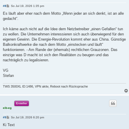
B
#8
So Jul 19, 2026 1:35 pm
e
i
Es läuft aber eher nach dem Motto „Wenn jeder an sich denkt, ist an alle
t
gedacht“.
r
a
g
Ich käme auch nicht auf die Idee dem Netzbetreiber „einen Gefallen“ tun
zu wollen. Die Unternehmen interessieren sich auch überwiegend für den
eigenen Gewinn. Die Energie-Revolution kommt eher aus China. Günstige
Balkonkraftwerke die nach dem Motto „einstecken und läuft“
funktionieren. - Am Rande der (ehemals) rechtlichen Grauzonen. Das
einzige was D macht ist sich den Realitäten zu beugen und das
nachträglich zu legalisieren.
VG
Stefan
TWS 3500XL ID:1486, VPN aktiv, Reboot nach Rücksprache
Ersteller
eib-eg
B
#9
So Jul 19, 2026 6:20 pm
e
i
Ki Text
t