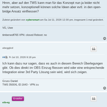
i
Hmm, aber auf den TWS kann man für das Konzept nun ja leider nicht
t
mehr setzen, konzeptionell können solche Ideen aber evtl. in den open-
r
a
bridge Ansatz einfliessen?
g
Zuletzt geändert von
cybersmart
am Sa Jul 11, 2026 12:30 pm, insgesamt 1-mal geändert.
VG, Uwe
timberwolf765 VPN: closed Reboot: no
abeggled
B
#4
Fr Jul 10, 2026 9:18 pm
e
i
Ich kann dazu nur sagen, dass es auch in diesem Bereich Überlegungen
t
gibt. Ob dies direkt im OBS Einzug fliessen wird oder eine entsprechende
r
a
Integration einer 3rd Party Lösung sein wird, wird sich zeigen.
g
Gruss Daniel
TWS 3500XL ID:1643 - VPN zu
Ersteller
eib-eg