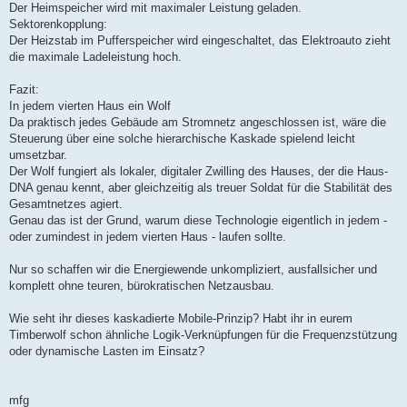
Der Heimspeicher wird mit maximaler Leistung geladen.
Sektorenkopplung:
Der Heizstab im Pufferspeicher wird eingeschaltet, das Elektroauto zieht
die maximale Ladeleistung hoch.
Fazit:
In jedem vierten Haus ein Wolf
Da praktisch jedes Gebäude am Stromnetz angeschlossen ist, wäre die
Steuerung über eine solche hierarchische Kaskade spielend leicht
umsetzbar.
Der Wolf fungiert als lokaler, digitaler Zwilling des Hauses, der die Haus-
DNA genau kennt, aber gleichzeitig als treuer Soldat für die Stabilität des
Gesamtnetzes agiert.
Genau das ist der Grund, warum diese Technologie eigentlich in jedem -
oder zumindest in jedem vierten Haus - laufen sollte.
Nur so schaffen wir die Energiewende unkompliziert, ausfallsicher und
komplett ohne teuren, bürokratischen Netzausbau.
Wie seht ihr dieses kaskadierte Mobile-Prinzip? Habt ihr in eurem
Timberwolf schon ähnliche Logik-Verknüpfungen für die Frequenzstützung
oder dynamische Lasten im Einsatz?
mfg