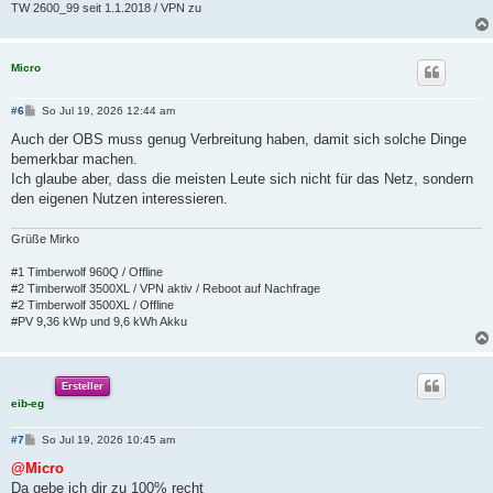
TW 2600_99 seit 1.1.2018 / VPN zu
Micro
B
#6
So Jul 19, 2026 12:44 am
e
i
Auch der OBS muss genug Verbreitung haben, damit sich solche Dinge
t
bemerkbar machen.
r
a
Ich glaube aber, dass die meisten Leute sich nicht für das Netz, sondern
g
den eigenen Nutzen interessieren.
Grüße Mirko
#1 Timberwolf 960Q / Offline
#2 Timberwolf 3500XL / VPN aktiv / Reboot auf Nachfrage
#2 Timberwolf 3500XL / Offline
#PV 9,36 kWp und 9,6 kWh Akku
Ersteller
eib-eg
B
#7
So Jul 19, 2026 10:45 am
e
i
@Micro
t
Da gebe ich dir zu 100% recht
r