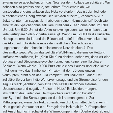
zwangsweise abschalten, um das Netz vor dem Kollaps zu schützen. Wir
schalten also professionelle, steuerbare Erneuerbare ab, weil
unsteuerbare Kleinstanlagen das Netz verstopfen. Das ist der Tod jeder
wirtschaftlichen Energiewende.Der Denkfehler beim „Standard-Akku“:
Jetzt könnte man sagen: „Ich habe doch einen Heimspeicher!“ Doch wie
arbeitet ein Speicher ohne zelluläre Intelligenz? Die Sonne geht um 6:00
Uhr auf. Um 9:30 Uhr ist der Akku randvoll geladen, weil er einfach starr
jede verfügbare Solar-Scherbe einsaugt. Wenn um 12:00 Uhr die kritische
Netzspitze erreicht ist und die Börsenpreise tief im Minus versinken, ist
der Akku voll. Die Anlage muss den restlichen Überschuss nun
ungebremst in das ohnehin kollabierende Netz drücken.4. Das
Gesamtkonzept: Warum das zelluläre Wolf-Prinzip die einzige Rettung
istWenn wir aufhören, im „Klein-Klein“ zu denken, sehen wir, dass wir eine
Software- und Steuerungsrevolution brauchen, keine reine Hardware-
Schlacht. Wenn wir die 10.000 Puzzleteile eines Hauses über eine lokale
Intelligenz (wie das Timberwolf-Prinzip) mit den Börsensignalen
verknüpfen, dreht sich das Bild komplett um:Prädiktives Laden: Der
zelluläre Server kennt die Wettervorhersage und die Strompreise für den
Tag. Er sieht: „Achtung, von 11:00 bis 14:00 Uhr drohen extreme
Überschüsse und negative Preise im Netz.“ Er blockiert morgens
absichtlich das Laden des Heimspeichers und hält ihn künstlich
leer.Synthetische Schwungmasse durch Lastmanagement: Zur
Mittagsspitze, wenn das Netz zu ersticken droht, schaltet der Server im
Haus gezielt Verbraucher ein. Er regelt den Heizstab im Pufferspeicher
auf Anschlag hoch, schaltet die Wärmepumpe in den Überheizbetrieb und