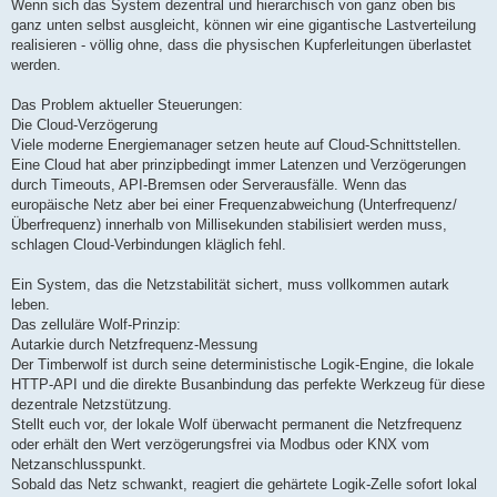
Wenn sich das System dezentral und hierarchisch von ganz oben bis
ganz unten selbst ausgleicht, können wir eine gigantische Lastverteilung
realisieren - völlig ohne, dass die physischen Kupferleitungen überlastet
werden.
Das Problem aktueller Steuerungen:
Die Cloud-Verzögerung
Viele moderne Energiemanager setzen heute auf Cloud-Schnittstellen.
Eine Cloud hat aber prinzipbedingt immer Latenzen und Verzögerungen
durch Timeouts, API-Bremsen oder Serverausfälle. Wenn das
europäische Netz aber bei einer Frequenzabweichung (Unterfrequenz/
Überfrequenz) innerhalb von Millisekunden stabilisiert werden muss,
schlagen Cloud-Verbindungen kläglich fehl.
Ein System, das die Netzstabilität sichert, muss vollkommen autark
leben.
Das zelluläre Wolf-Prinzip:
Autarkie durch Netzfrequenz-Messung
Der Timberwolf ist durch seine deterministische Logik-Engine, die lokale
HTTP-API und die direkte Busanbindung das perfekte Werkzeug für diese
dezentrale Netzstützung.
Stellt euch vor, der lokale Wolf überwacht permanent die Netzfrequenz
oder erhält den Wert verzögerungsfrei via Modbus oder KNX vom
Netzanschlusspunkt.
Sobald das Netz schwankt, reagiert die gehärtete Logik-Zelle sofort lokal