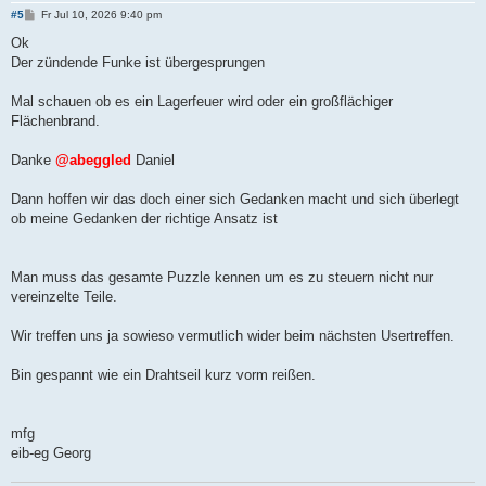
B
#5
Fr Jul 10, 2026 9:40 pm
e
i
Ok
t
Der zündende Funke ist übergesprungen
r
a
g
Mal schauen ob es ein Lagerfeuer wird oder ein großflächiger
Flächenbrand.
Danke
@abeggled
Daniel
Dann hoffen wir das doch einer sich Gedanken macht und sich überlegt
ob meine Gedanken der richtige Ansatz ist
Man muss das gesamte Puzzle kennen um es zu steuern nicht nur
vereinzelte Teile.
Wir treffen uns ja sowieso vermutlich wider beim nächsten Usertreffen.
Bin gespannt wie ein Drahtseil kurz vorm reißen.
mfg
eib-eg Georg