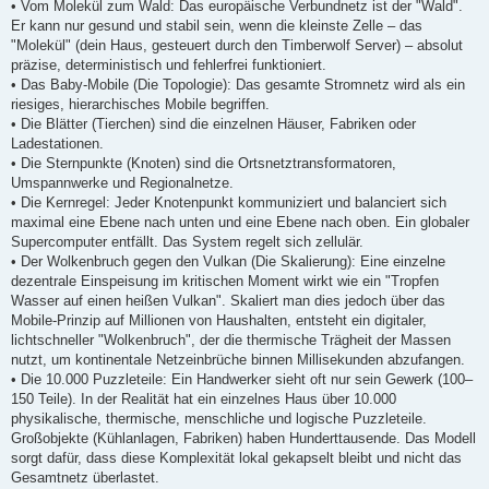
• Vom Molekül zum Wald: Das europäische Verbundnetz ist der "Wald".
Er kann nur gesund und stabil sein, wenn die kleinste Zelle – das
"Molekül" (dein Haus, gesteuert durch den Timberwolf Server) – absolut
präzise, deterministisch und fehlerfrei funktioniert.
• Das Baby-Mobile (Die Topologie): Das gesamte Stromnetz wird als ein
riesiges, hierarchisches Mobile begriffen.
• Die Blätter (Tierchen) sind die einzelnen Häuser, Fabriken oder
Ladestationen.
• Die Sternpunkte (Knoten) sind die Ortsnetztransformatoren,
Umspannwerke und Regionalnetze.
• Die Kernregel: Jeder Knotenpunkt kommuniziert und balanciert sich
maximal eine Ebene nach unten und eine Ebene nach oben. Ein globaler
Supercomputer entfällt. Das System regelt sich zellulär.
• Der Wolkenbruch gegen den Vulkan (Die Skalierung): Eine einzelne
dezentrale Einspeisung im kritischen Moment wirkt wie ein "Tropfen
Wasser auf einen heißen Vulkan". Skaliert man dies jedoch über das
Mobile-Prinzip auf Millionen von Haushalten, entsteht ein digitaler,
lichtschneller "Wolkenbruch", der die thermische Trägheit der Massen
nutzt, um kontinentale Netzeinbrüche binnen Millisekunden abzufangen.
• Die 10.000 Puzzleteile: Ein Handwerker sieht oft nur sein Gewerk (100–
150 Teile). In der Realität hat ein einzelnes Haus über 10.000
physikalische, thermische, menschliche und logische Puzzleteile.
Großobjekte (Kühlanlagen, Fabriken) haben Hunderttausende. Das Modell
sorgt dafür, dass diese Komplexität lokal gekapselt bleibt und nicht das
Gesamtnetz überlastet.