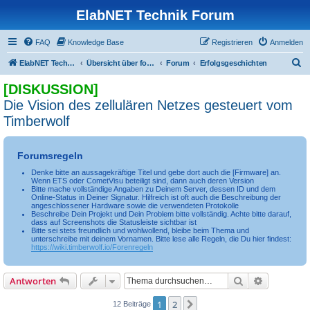
ElabNET Technik Forum
FAQ
Knowledge Base
Registrieren
Anmelden
S
ElabNET Technik Forum
Übersicht über forum.timberwolf.io
Forum
Erfolgsgeschichten
u
[DISKUSSION]
c
Die Vision des zellulären Netzes gesteuert vom
h
Timberwolf
e
Forumsregeln
Denke bitte an aussagekräftige Titel und gebe dort auch die [Firmware] an.
Wenn ETS oder CometVisu beteiligt sind, dann auch deren Version
Bitte mache vollständige Angaben zu Deinem Server, dessen ID und dem
Online-Status in Deiner Signatur. Hilfreich ist oft auch die Beschreibung der
angeschlossener Hardware sowie die verwendeten Protokolle
Beschreibe Dein Projekt und Dein Problem bitte vollständig. Achte bitte darauf,
dass auf Screenshots die Statusleiste sichtbar ist
Bitte sei stets freundlich und wohlwollend, bleibe beim Thema und
unterschreibe mit deinem Vornamen. Bitte lese alle Regeln, die Du hier findest:
https://wiki.timberwolf.io/Forenregeln
Suche
Erweiterte
Antworten
1
2
Nächste
12 Beiträge