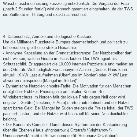
Waschmaschinenheizung kurzzeitig netzdienlich. Die Vorgabe der Frau
(„nach 2 Stunden fertig“) wird dennoch garantiert eingehalten, da der TWS
die Zeitkette im Hintergrund exakt nachrechnet.
4. Datenschutz, Anreize und die logische Kaskade
Um die Milliarden Puzzleteile Europas datentechnisch und politisch zu
beherrschen, greift eine strikte Hierarchie:
• Anonyme Kapselung an der Grundstücksgrenze: Der Netzbetreiber darf
nicht wissen, welche Geräte im Haus laufen. Der TWS agiert als
Schutzschild. Er aggregiert die 10.000 internen Puzzleteile und meldet an
den Ortstrafo-Wolf lediglich zwei anonyme Zahlen: „Dieses Haus kann
aktuell +X kW Last aufnehmen (Überfluss im Norden) oder -Y kW Last
abwerfen / einspeisen (Mangel im Süden)“.
• Dynamische Netzdienlichkeits-Tarife: Die Motivation für den Menschen
erfolgt über Echtzeit-Preissignale am lokalen Knoten. Bei
Windüberschuss im Norden fällt der lokale Preis gegen Null oder wird
negativ – Geräte (Trockner, E-Auto) starten automatisch und der Nutzer
spart bares Geld. Bei Mangel im Süden steigen die Preise lokal, der TWS
pausiert Lasten, und der Nutzer wird finanziell für seine Netzdienlichkeit
belohnt.
• Der Kanon als Compiler: Damit dieses System bei der Kaskadierung
über die Ebenen (Haus \(\rightarrow \) Ortstrafo \(\rightarrow \)
Umspannwerk) nicht in Schwingung gerät (Resonanz-Oszillation),