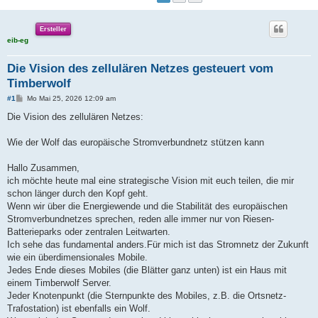
Ersteller
eib-eg
Die Vision des zellulären Netzes gesteuert vom
Timberwolf
B
#1
Mo Mai 25, 2026 12:09 am
e
i
Die Vision des zellulären Netzes:
t
r
a
Wie der Wolf das europäische Stromverbundnetz stützen kann
g
Hallo Zusammen,
ich möchte heute mal eine strategische Vision mit euch teilen, die mir
schon länger durch den Kopf geht.
Wenn wir über die Energiewende und die Stabilität des europäischen
Stromverbundnetzes sprechen, reden alle immer nur von Riesen-
Batterieparks oder zentralen Leitwarten.
Ich sehe das fundamental anders.Für mich ist das Stromnetz der Zukunft
wie ein überdimensionales Mobile.
Jedes Ende dieses Mobiles (die Blätter ganz unten) ist ein Haus mit
einem Timberwolf Server.
Jeder Knotenpunkt (die Sternpunkte des Mobiles, z.B. die Ortsnetz-
Trafostation) ist ebenfalls ein Wolf.