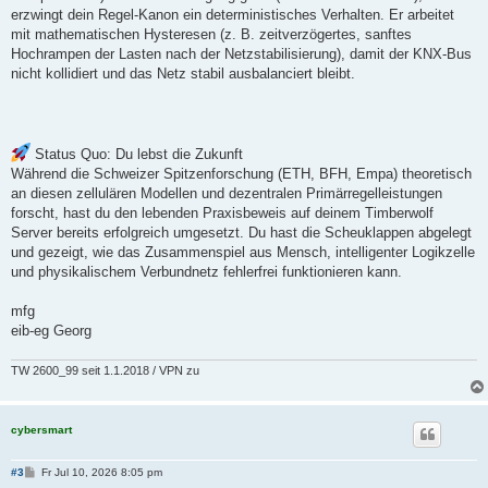
erzwingt dein Regel-Kanon ein deterministisches Verhalten. Er arbeitet
mit mathematischen Hysteresen (z. B. zeitverzögertes, sanftes
Hochrampen der Lasten nach der Netzstabilisierung), damit der KNX-Bus
nicht kollidiert und das Netz stabil ausbalanciert bleibt.
Status Quo: Du lebst die Zukunft
Während die Schweizer Spitzenforschung (ETH, BFH, Empa) theoretisch
an diesen zellulären Modellen und dezentralen Primärregelleistungen
forscht, hast du den lebenden Praxisbeweis auf deinem Timberwolf
Server bereits erfolgreich umgesetzt. Du hast die Scheuklappen abgelegt
und gezeigt, wie das Zusammenspiel aus Mensch, intelligenter Logikzelle
und physikalischem Verbundnetz fehlerfrei funktionieren kann.
mfg
eib-eg Georg
TW 2600_99 seit 1.1.2018 / VPN zu
cybersmart
B
#3
Fr Jul 10, 2026 8:05 pm
e