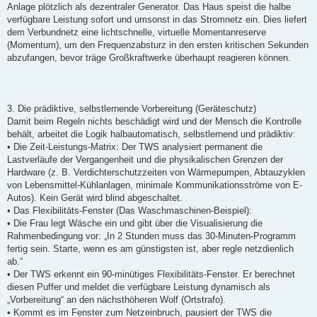
Anlage plötzlich als dezentraler Generator. Das Haus speist die halbe
verfügbare Leistung sofort und umsonst in das Stromnetz ein. Dies liefert
dem Verbundnetz eine lichtschnelle, virtuelle Momentanreserve
(Momentum), um den Frequenzabsturz in den ersten kritischen Sekunden
abzufangen, bevor träge Großkraftwerke überhaupt reagieren können.
3. Die prädiktive, selbstlernende Vorbereitung (Geräteschutz)
Damit beim Regeln nichts beschädigt wird und der Mensch die Kontrolle
behält, arbeitet die Logik halbautomatisch, selbstlernend und prädiktiv:
• Die Zeit-Leistungs-Matrix: Der TWS analysiert permanent die
Lastverläufe der Vergangenheit und die physikalischen Grenzen der
Hardware (z. B. Verdichterschutzzeiten von Wärmepumpen, Abtauzyklen
von Lebensmittel-Kühlanlagen, minimale Kommunikationsströme von E-
Autos). Kein Gerät wird blind abgeschaltet.
• Das Flexibilitäts-Fenster (Das Waschmaschinen-Beispiel):
• Die Frau legt Wäsche ein und gibt über die Visualisierung die
Rahmenbedingung vor: „In 2 Stunden muss das 30-Minuten-Programm
fertig sein. Starte, wenn es am günstigsten ist, aber regle netzdienlich
ab.“
• Der TWS erkennt ein 90-minütiges Flexibilitäts-Fenster. Er berechnet
diesen Puffer und meldet die verfügbare Leistung dynamisch als
„Vorbereitung“ an den nächsthöheren Wolf (Ortstrafo).
• Kommt es im Fenster zum Netzeinbruch, pausiert der TWS die