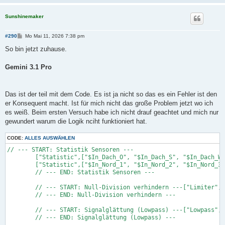
Sunshinemaker
B
#290
Mo Mai 11, 2026 7:38 pm
e
i
So bin jetzt zuhause.
t
r
a
Gemini 3.1 Pro
g
Das ist der teil mit dem Code. Es ist ja nicht so das es ein Fehler ist den
er Konsequent macht. Ist für mich nicht das große Problem jetzt wo ich
es weiß. Beim ersten Versuch habe ich nicht drauf geachtet und mich nur
gewundert warum die Logik nciht funktioniert hat.
CODE:
ALLES AUSWÄHLEN
// --- START: Statistik Sensoren ---

        ["Statistic",["$In_Dach_O", "$In_Dach_S", "$In_Dach_W"
        ["Statistic",["$In_Nord_1", "$In_Nord_2", "$In_Nord_3"
        // --- END: Statistik Sensoren ---

        // --- START: Null-Division verhindern ---["Limiter", 
        // --- END: Null-Division verhindern ---

        // --- START: Signalglättung (Lowpass) ---["Lowpass", 
        // --- END: Signalglättung (Lowpass) ---
