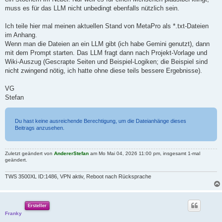
muss es für das LLM nicht unbedingt ebenfalls nützlich sein.
Ich teile hier mal meinen aktuellen Stand von MetaPro als *.txt-Dateien
im Anhang.
Wenn man die Dateien an ein LLM gibt (ich habe Gemini genutzt), dann
mit dem Prompt starten. Das LLM fragt dann nach Projekt-Vorlage und
Wiki-Auszug (Gescrapte Seiten und Beispiel-Logiken; die Beispiel sind
nicht zwingend nötig, ich hatte ohne diese teils bessere Ergebnisse).
VG
Stefan
Du hast keine ausreichende Berechtigung, um die Dateianhänge dieses
Beitrags anzusehen.
Zuletzt geändert von
AndererStefan
am Mo Mai 04, 2026 11:00 pm, insgesamt 1-mal
geändert.
TWS 3500XL ID:1486, VPN aktiv, Reboot nach Rücksprache
Ersteller
Franky