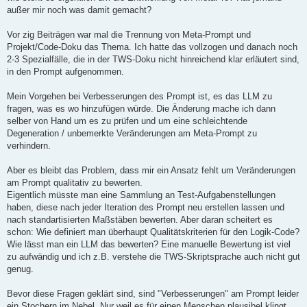
g
außer mir noch was damit gemacht?
Vor zig Beiträgen war mal die Trennung von Meta-Prompt und
Projekt/Code-Doku das Thema. Ich hatte das vollzogen und danach noch
2-3 Spezialfälle, die in der TWS-Doku nicht hinreichend klar erläutert sind,
in den Prompt aufgenommen.
Mein Vorgehen bei Verbesserungen des Prompt ist, es das LLM zu
fragen, was es wo hinzufügen würde. Die Änderung mache ich dann
selber von Hand um es zu prüfen und um eine schleichtende
Degeneration / unbemerkte Veränderungen am Meta-Prompt zu
verhindern.
Aber es bleibt das Problem, dass mir ein Ansatz fehlt um Veränderungen
am Prompt qualitativ zu bewerten.
Eigentlich müsste man eine Sammlung an Test-Aufgabenstellungen
haben, diese nach jeder Iteration des Prompt neu erstellen lassen und
nach standartisierten Maßstäben bewerten. Aber daran scheitert es
schon: Wie definiert man überhaupt Qualitätskriterien für den Logik-Code?
Wie lässt man ein LLM das bewerten? Eine manuelle Bewertung ist viel
zu aufwändig und ich z.B. verstehe die TWS-Skriptsprache auch nicht gut
genug.
Bevor diese Fragen geklärt sind, sind "Verbesserungen" am Prompt leider
ein Stochern im Nebel. Nur weil es für einen Menschen plausibel klingt,