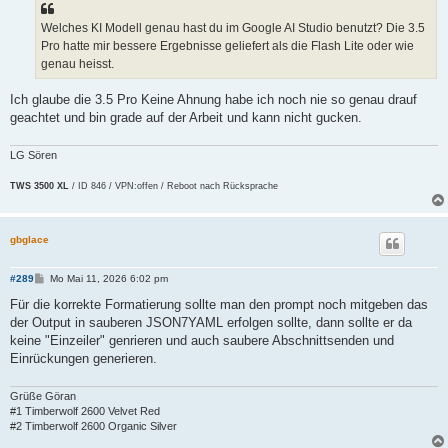
Welches KI Modell genau hast du im Google AI Studio benutzt? Die 3.5
Pro hatte mir bessere Ergebnisse geliefert als die Flash Lite oder wie
genau heisst.
Ich glaube die 3.5 Pro Keine Ahnung habe ich noch nie so genau drauf
geachtet und bin grade auf der Arbeit und kann nicht gucken.
LG Sören
TWS 3500 XL
/ ID 846 / VPN:offen / Reboot nach Rücksprache
gbglace
B
#289
Mo Mai 11, 2026 6:02 pm
e
i
Für die korrekte Formatierung sollte man den prompt noch mitgeben das
t
der Output in sauberen JSON7YAML erfolgen sollte, dann sollte er da
r
a
keine "Einzeiler" genrieren und auch saubere Abschnittsenden und
g
Einrückungen generieren.
Grüße Göran
#1 Timberwolf 2600 Velvet Red
#2 Timberwolf 2600 Organic Silver