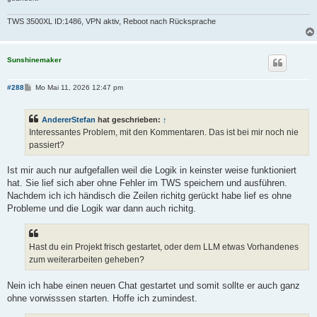
TWS 3500XL ID:1486, VPN aktiv, Reboot nach Rücksprache
Sunshinemaker
B
#288
Mo Mai 11, 2026 12:47 pm
e
i
t
AndererStefan
hat geschrieben:
↑
r
a
Interessantes Problem, mit den Kommentaren. Das ist bei mir noch nie
g
passiert?
Ist mir auch nur aufgefallen weil die Logik in keinster weise funktioniert
hat. Sie lief sich aber ohne Fehler im TWS speichern und ausführen.
Nachdem ich ich händisch die Zeilen richitg gerückt habe lief es ohne
Probleme und die Logik war dann auch richitg.
Hast du ein Projekt frisch gestartet, oder dem LLM etwas Vorhandenes
zum weiterarbeiten geheben?
Nein ich habe einen neuen Chat gestartet und somit sollte er auch ganz
ohne vorwisssen starten. Hoffe ich zumindest.