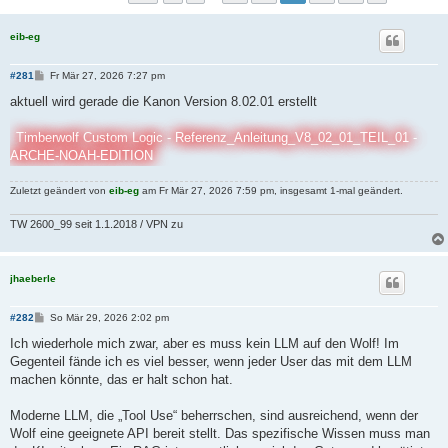
eib-eg
B
#281
Fr Mär 27, 2026 7:27 pm
e
i
aktuell wird gerade die Kanon Version 8.02.01 erstellt
t
r
a
Timberwolf Custom Logic - Referenz_Anleitung_V8_02_01_TEIL_01 -
g
ARCHE-NOAH-EDITION
Zuletzt geändert von
eib-eg
am Fr Mär 27, 2026 7:59 pm, insgesamt 1-mal geändert.
TW 2600_99 seit 1.1.2018 / VPN zu
jhaeberle
B
#282
So Mär 29, 2026 2:02 pm
e
i
Ich wiederhole mich zwar, aber es muss kein LLM auf den Wolf! Im
t
Gegenteil fände ich es viel besser, wenn jeder User das mit dem LLM
r
a
machen könnte, das er halt schon hat.
g
Moderne LLM, die „Tool Use“ beherrschen, sind ausreichend, wenn der
Wolf eine geeignete API bereit stellt. Das spezifische Wissen muss man