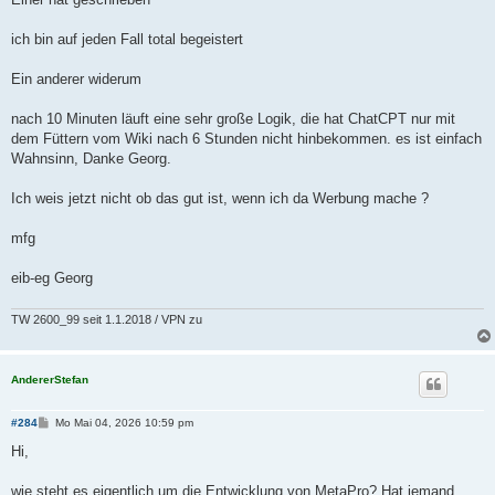
ich bin auf jeden Fall total begeistert
Ein anderer widerum
nach 10 Minuten läuft eine sehr große Logik, die hat ChatCPT nur mit
dem Füttern vom Wiki nach 6 Stunden nicht hinbekommen. es ist einfach
Wahnsinn, Danke Georg.
Ich weis jetzt nicht ob das gut ist, wenn ich da Werbung mache ?
mfg
eib-eg Georg
TW 2600_99 seit 1.1.2018 / VPN zu
AndererStefan
B
#284
Mo Mai 04, 2026 10:59 pm
e
i
Hi,
t
r
a
wie steht es eigentlich um die Entwicklung von MetaPro? Hat jemand