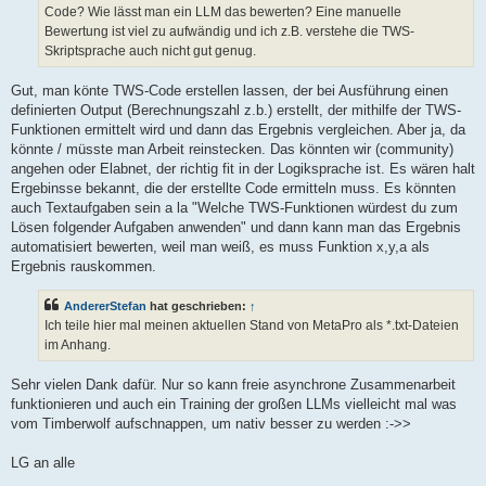
Code? Wie lässt man ein LLM das bewerten? Eine manuelle
Bewertung ist viel zu aufwändig und ich z.B. verstehe die TWS-
Skriptsprache auch nicht gut genug.
Gut, man könte TWS-Code erstellen lassen, der bei Ausführung einen
definierten Output (Berechnungszahl z.b.) erstellt, der mithilfe der TWS-
Funktionen ermittelt wird und dann das Ergebnis vergleichen. Aber ja, da
könnte / müsste man Arbeit reinstecken. Das könnten wir (community)
angehen oder Elabnet, der richtig fit in der Logiksprache ist. Es wären halt
Ergebinsse bekannt, die der erstellte Code ermitteln muss. Es könnten
auch Textaufgaben sein a la "Welche TWS-Funktionen würdest du zum
Lösen folgender Aufgaben anwenden" und dann kann man das Ergebnis
automatisiert bewerten, weil man weiß, es muss Funktion x,y,a als
Ergebnis rauskommen.
AndererStefan
hat geschrieben:
↑
Ich teile hier mal meinen aktuellen Stand von MetaPro als *.txt-Dateien
im Anhang.
Sehr vielen Dank dafür. Nur so kann freie asynchrone Zusammenarbeit
funktionieren und auch ein Training der großen LLMs vielleicht mal was
vom Timberwolf aufschnappen, um nativ besser zu werden :->>
LG an alle