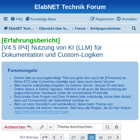
ElabNET Technik Forum
FAQ
Knowledge Base
Registrieren
Anmelden
S
ElabNET Technik Forum
Übersicht über forum.timberwolf.io
Forum
Erfolgsgeschichten
u
[Erfahrungsbericht]
c
[V4.5 IP4] Nutzung von KI (LLM) für
h
Dokumentation und Custom-Logiken
e
Forumsregeln
Denke bitte an aussagekräftige Titel und gebe dort auch die [Firmware] an.
Wenn ETS oder CometVisu beteiligt sind, dann auch deren Version
Bitte mache vollständige Angaben zu Deinem Server, dessen ID und dem
Online-Status in Deiner Signatur. Hilfreich ist oft auch die Beschreibung der
angeschlossener Hardware sowie die verwendeten Protokolle
Beschreibe Dein Projekt und Dein Problem bitte vollständig. Achte bitte darauf,
dass auf Screenshots die Statusleiste sichtbar ist
Bitte sei stets freundlich und wohlwollend, bleibe beim Thema und
unterschreibe mit deinem Vornamen. Bitte lese alle Regeln, die Du hier findest:
https://wiki.timberwolf.io/Forenregeln
Suche
Erweiterte
Antworten
Seite
29
von
31
1
27
28
29
30
31
Vorherige
Nächste
303 Beiträge
…