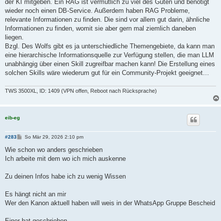
der KI mitgeben. Ein RAG ist vermutlich zu viel des Guten und benötigt
wieder noch einen DB-Service. Außerdem haben RAG Probleme,
relevante Informationen zu finden. Die sind vor allem gut darin, ähnliche
Informationen zu finden, womit sie aber gern mal ziemlich daneben
liegen.
Bzgl. Des Wolfs gibt es ja unterschiedliche Themengebiete, da kann man
eine hierarchische Informationsquelle zur Verfügung stellen, die man LLM
unabhängig über einen Skill zugreifbar machen kann! Die Erstellung eines
solchen Skills wäre wiederum gut für ein Community-Projekt geeignet…
TWS 3500XL, ID: 1409 (VPN offen, Reboot nach Rücksprache)
eib-eg
B
#283
So Mär 29, 2026 2:10 pm
e
i
Wie schon wo anders geschrieben
t
Ich arbeite mit dem wo ich mich auskenne
r
a
g
Zu deinen Infos habe ich zu wenig Wissen
Es hängt nicht an mir
Wer den Kanon aktuell haben will weis in der WhatsApp Gruppe Bescheid
Einer hat geschrieben