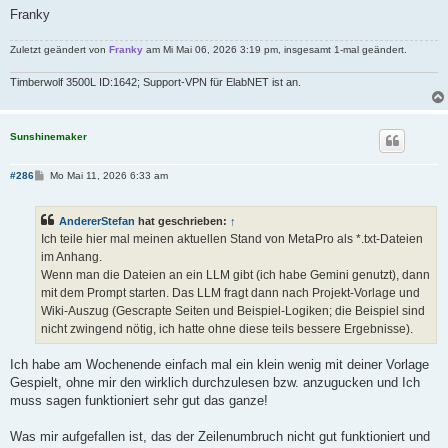
Franky
Zuletzt geändert von
Franky
am Mi Mai 06, 2026 3:19 pm, insgesamt 1-mal geändert.
Timberwolf 3500L ID:1642; Support-VPN für ElabNET ist an.
Sunshinemaker
B
#286
Mo Mai 11, 2026 6:33 am
e
i
t
AndererStefan
hat geschrieben:
↑
r
a
Ich teile hier mal meinen aktuellen Stand von MetaPro als *.txt-Dateien
g
im Anhang.
Wenn man die Dateien an ein LLM gibt (ich habe Gemini genutzt), dann
mit dem Prompt starten. Das LLM fragt dann nach Projekt-Vorlage und
Wiki-Auszug (Gescrapte Seiten und Beispiel-Logiken; die Beispiel sind
nicht zwingend nötig, ich hatte ohne diese teils bessere Ergebnisse).
Ich habe am Wochenende einfach mal ein klein wenig mit deiner Vorlage
Gespielt, ohne mir den wirklich durchzulesen bzw. anzugucken und Ich
muss sagen funktioniert sehr gut das ganze!
Was mir aufgefallen ist, das der Zeilenumbruch nicht gut funktioniert und