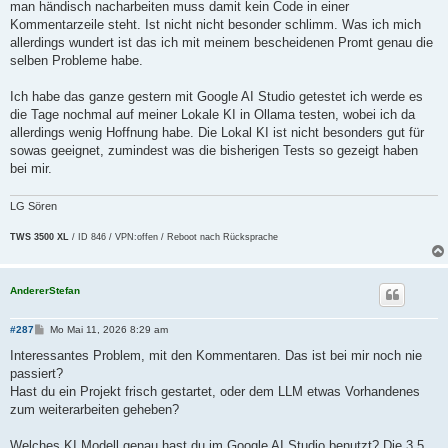
man händisch nacharbeiten muss damit kein Code in einer
Kommentarzeile steht. Ist nicht nicht besonder schlimm. Was ich mich
allerdings wundert ist das ich mit meinem bescheidenen Promt genau die
selben Probleme habe.
Ich habe das ganze gestern mit Google AI Studio getestet ich werde es
die Tage nochmal auf meiner Lokale KI in Ollama testen, wobei ich da
allerdings wenig Hoffnung habe. Die Lokal KI ist nicht besonders gut für
sowas geeignet, zumindest was die bisherigen Tests so gezeigt haben
bei mir.
LG Sören
TWS 3500 XL
/ ID 846 / VPN:offen / Reboot nach Rücksprache
AndererStefan
B
#287
Mo Mai 11, 2026 8:29 am
e
i
Interessantes Problem, mit den Kommentaren. Das ist bei mir noch nie
t
passiert?
r
a
Hast du ein Projekt frisch gestartet, oder dem LLM etwas Vorhandenes
g
zum weiterarbeiten geheben?
Welches KI Modell genau hast du im Google AI Studio benutzt? Die 3.5