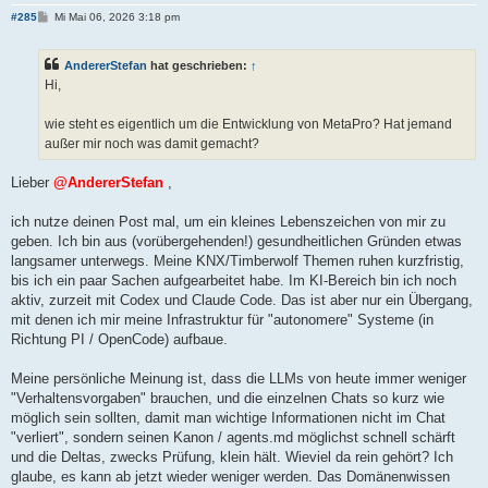
B
#285
Mi Mai 06, 2026 3:18 pm
e
i
t
AndererStefan
hat geschrieben:
↑
r
a
Hi,
g
wie steht es eigentlich um die Entwicklung von MetaPro? Hat jemand
außer mir noch was damit gemacht?
Lieber
@AndererStefan
,
ich nutze deinen Post mal, um ein kleines Lebenszeichen von mir zu
geben. Ich bin aus (vorübergehenden!) gesundheitlichen Gründen etwas
langsamer unterwegs. Meine KNX/Timberwolf Themen ruhen kurzfristig,
bis ich ein paar Sachen aufgearbeitet habe. Im KI-Bereich bin ich noch
aktiv, zurzeit mit Codex und Claude Code. Das ist aber nur ein Übergang,
mit denen ich mir meine Infrastruktur für "autonomere" Systeme (in
Richtung PI / OpenCode) aufbaue.
Meine persönliche Meinung ist, dass die LLMs von heute immer weniger
"Verhaltensvorgaben" brauchen, und die einzelnen Chats so kurz wie
möglich sein sollten, damit man wichtige Informationen nicht im Chat
"verliert", sondern seinen Kanon / agents.md möglichst schnell schärft
und die Deltas, zwecks Prüfung, klein hält. Wieviel da rein gehört? Ich
glaube, es kann ab jetzt wieder weniger werden. Das Domänenwissen