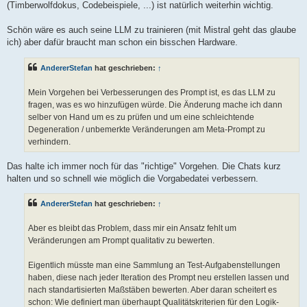
(Timberwolfdokus, Codebeispiele, ...) ist natürlich weiterhin wichtig.
Schön wäre es auch seine LLM zu trainieren (mit Mistral geht das glaube
ich) aber dafür braucht man schon ein bisschen Hardware.
AndererStefan
hat geschrieben:
↑
Mein Vorgehen bei Verbesserungen des Prompt ist, es das LLM zu
fragen, was es wo hinzufügen würde. Die Änderung mache ich dann
selber von Hand um es zu prüfen und um eine schleichtende
Degeneration / unbemerkte Veränderungen am Meta-Prompt zu
verhindern.
Das halte ich immer noch für das "richtige" Vorgehen. Die Chats kurz
halten und so schnell wie möglich die Vorgabedatei verbessern.
AndererStefan
hat geschrieben:
↑
Aber es bleibt das Problem, dass mir ein Ansatz fehlt um
Veränderungen am Prompt qualitativ zu bewerten.
Eigentlich müsste man eine Sammlung an Test-Aufgabenstellungen
haben, diese nach jeder Iteration des Prompt neu erstellen lassen und
nach standartisierten Maßstäben bewerten. Aber daran scheitert es
schon: Wie definiert man überhaupt Qualitätskriterien für den Logik-