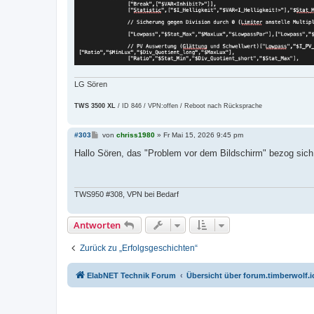
LG Sören
TWS 3500 XL
/ ID 846 / VPN:offen / Reboot nach Rücksprache
B
#303
von
chriss1980
»
Fr Mai 15, 2026 9:45 pm
e
i
Hallo Sören, das "Problem vor dem Bildschirm" bezog sich a
t
r
a
g
TWS950 #308, VPN bei Bedarf
Antworten
Zurück zu „Erfolgsgeschichten“
ElabNET Technik Forum
Übersicht über forum.timberwolf.i