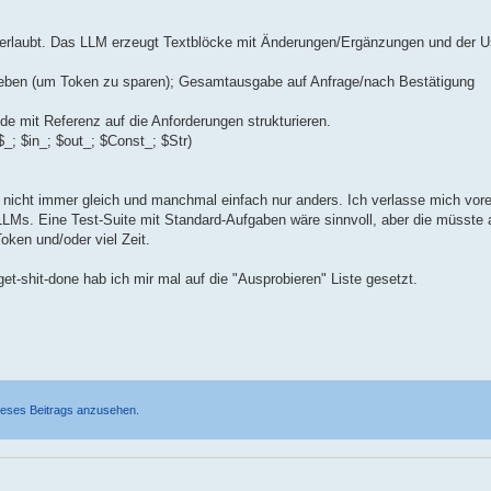
erlaubt. Das LLM erzeugt Textblöcke mit Änderungen/Ergänzungen und der 
eben (um Token zu sparen); Gesamtausgabe auf Anfrage/nach Bestätigung
e mit Referenz auf die Anforderungen strukturieren.
 $_; $in_; $out_; $Const_; $Str)
d nicht immer gleich und manchmal einfach nur anders. Ich verlasse mich vore
Ms. Eine Test-Suite mit Standard-Aufgaben wäre sinnvoll, aber die müsste
ken und/oder viel Zeit.
t-shit-done hab ich mir mal auf die "Ausprobieren" Liste gesetzt.
ieses Beitrags anzusehen.