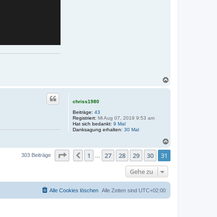
N
a
c
h
chriss1980
o
Beiträge:
43
b
Registriert:
Mi Aug 07, 2019 9:53 am
e
Hat sich bedankt:
9 Mal
n
Danksagung erhalten:
30 Mal
N
a
Seite
31
von
31
1
27
28
29
30
31
c
Vorherige
303 Beiträge
…
h
o
Gehe zu
b
e
n
Alle Cookies löschen
Alle Zeiten sind
UTC+02:00