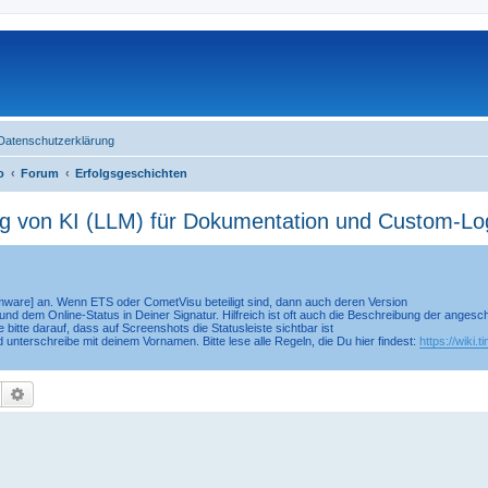
Datenschutzerklärung
o
Forum
Erfolgsgeschichten
ng von KI (LLM) für Dokumentation und Custom-Lo
irmware] an. Wenn ETS oder CometVisu beteiligt sind, dann auch deren Version
nd dem Online-Status in Deiner Signatur. Hilfreich ist oft auch die Beschreibung der anges
 bitte darauf, dass auf Screenshots die Statusleiste sichtbar ist
d unterschreibe mit deinem Vornamen. Bitte lese alle Regeln, die Du hier findest:
https://wiki.
Suche
Erweiterte Suche