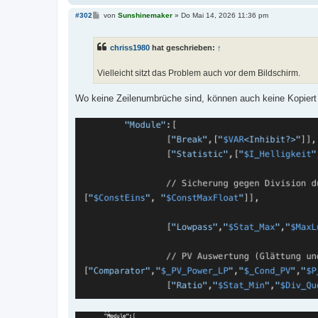
B
#302
von
Sunshinemaker
»
Do Mai 14, 2026 11:36 pm
e
i
t
chriss1980
hat geschrieben:
↑
r
a
g
Vielleicht sitzt das Problem auch vor dem Bildschirm.
Wo keine Zeilenumbrüche sind, können auch keine Kopiert