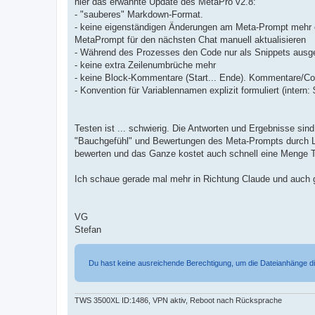
hier das erwähnte Update des MetaPro v2.8:
g
- "sauberes" Markdown-Format.
- keine eigenständigen Änderungen am Meta-Prompt mehr 
MetaPrompt für den nächsten Chat manuell aktualisieren
- Während des Prozesses den Code nur als Snippets ausg
- keine extra Zeilenumbrüche mehr
- keine Block-Kommentare (Start... Ende). Kommentare/Cod
- Konvention für Variablennamen explizit formuliert (intern:
Testen ist ... schwierig. Die Antworten und Ergebnisse sin
"Bauchgefühl" und Bewertungen des Meta-Prompts durch LL
bewerten und das Ganze kostet auch schnell eine Menge To
Ich schaue gerade mal mehr in Richtung Claude und auch ge
VG
Stefan
Du hast keine ausreichende Berechtigung, um die Dateianhänge d
TWS 3500XL ID:1486, VPN aktiv, Reboot nach Rücksprache