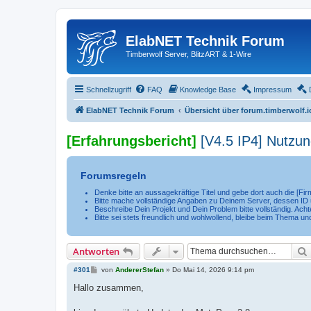
ElabNET Technik Forum
Timberwolf Server, BlitzART & 1-Wire
Schnellzugriff
FAQ
Knowledge Base
Impressum
ElabNET Technik Forum
Übersicht über forum.timberwolf.i
[Erfahrungsbericht]
[V4.5 IP4] Nutzu
Forumsregeln
Denke bitte an aussagekräftige Titel und gebe dort auch die [F
Bitte mache vollständige Angaben zu Deinem Server, dessen ID u
Beschreibe Dein Projekt und Dein Problem bitte vollständig. Achte
Bitte sei stets freundlich und wohlwollend, bleibe beim Thema un
Antworten
B
#301
von
AndererStefan
»
Do Mai 14, 2026 9:14 pm
e
i
Hallo zusammen,
t
r
a