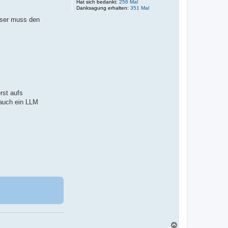
Hat sich bedankt:
256 Mal
Danksagung erhalten:
351 Mal
User muss den
rst aufs
 auch ein LLM
N