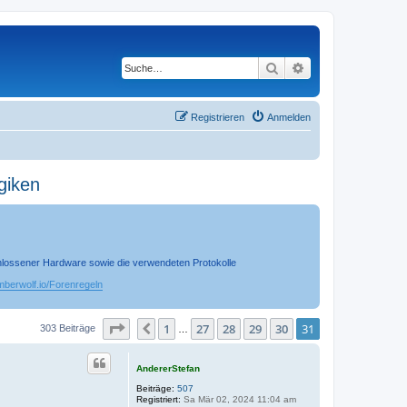
Suche
Erweiterte Suche
Registrieren
Anmelden
giken
chlossener Hardware sowie die verwendeten Protokolle
timberwolf.io/Forenregeln
Seite
31
von
31
1
27
28
29
30
31
Vorherige
303 Beiträge
…
AndererStefan
Beiträge:
507
Registriert:
Sa Mär 02, 2024 11:04 am