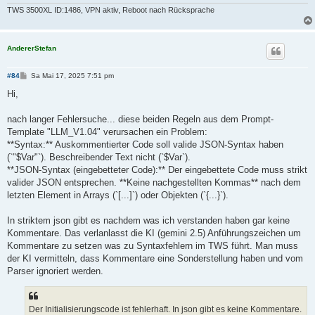
TWS 3500XL ID:1486, VPN aktiv, Reboot nach Rücksprache
AndererStefan
B
#84
Sa Mai 17, 2025 7:51 pm
e
i
Hi,
t
r
a
nach langer Fehlersuche... diese beiden Regeln aus dem Prompt-
g
Template "LLM_V1.04" verursachen ein Problem:
**Syntax:** Auskommentierter Code soll valide JSON-Syntax haben
(`"$Var"`). Beschreibender Text nicht (`$Var`).
**JSON-Syntax (eingebetteter Code):** Der eingebettete Code muss strikt
valider JSON entsprechen. **Keine nachgestellten Kommas** nach dem
letzten Element in Arrays (`[...]`) oder Objekten (`{...}`).
In striktem json gibt es nachdem was ich verstanden haben gar keine
Kommentare. Das verlanlasst die KI (gemini 2.5) Anführungszeichen um
Kommentare zu setzen was zu Syntaxfehlern im TWS führt. Man muss
der KI vermitteln, dass Kommentare eine Sonderstellung haben und vom
Parser ignoriert werden.
Der Initialisierungscode ist fehlerhaft. In json gibt es keine Kommentare.