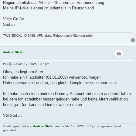
Region nämlich das Alter >= 18 Jahre als Vorraussetzung.
Meine IP-Lokalisierung ist jedenfalls in Deutschland.
Viele Grüße
Stefan
TWS 3500XL ID:1486, VPN aktiv, Reboot nach Rücksprache
AndererStefan
B
#83
Sa Mai 17, 2025 3:37 pm
e
i
Okay, es liegt am Alter.
t
Ich habe ein Platzhalter (01.01.2000) verwendet, wegen
r
a
Datensparsamkeit und so, das glaubt Google mir scheinbar nicht.
g
Ich habe noch einen anderen Dummy-Account mit einem anderen Datum
bei dem ich scheinbar besser gelogen habe und keine Altersverifikation
benötige. Dort kann ich Gemini weiter nutzen.
VG Stefan
Zuletzt geändert von
AndererStefan
am Sa Mai 17, 2025 3:37 pm, insgesamt 1-mal
geändert.