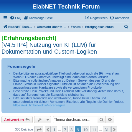
ElabNET Technik Forum
FAQ
Knowledge Base
Registrieren
Anmelden
S
ElabNET Technik Forum
Übersicht über forum.timberwolf.io
Forum
Erfolgsgeschichten
u
[Erfahrungsbericht]
c
[V4.5 IP4] Nutzung von KI (LLM) für
h
Dokumentation und Custom-Logiken
e
Forumsregeln
Denke bitte an aussagekräftige Titel und gebe dort auch die [Firmware] an.
Wenn ETS oder CometVisu beteiligt sind, dann auch deren Version
Bitte mache vollständige Angaben zu Deinem Server, dessen ID und dem
Online-Status in Deiner Signatur. Hilfreich ist oft auch die Beschreibung der
angeschlossener Hardware sowie die verwendeten Protokolle
Beschreibe Dein Projekt und Dein Problem bitte vollständig. Achte bitte darauf,
dass auf Screenshots die Statusleiste sichtbar ist
Bitte sei stets freundlich und wohlwollend, bleibe beim Thema und
unterschreibe mit deinem Vornamen. Bitte lese alle Regeln, die Du hier findest:
https://wiki.timberwolf.io/Forenregeln
Suche
Erweiterte
Antworten
Seite
9
von
31
1
7
8
9
10
11
31
Vorherige
Nächst
303 Beiträge
…
…