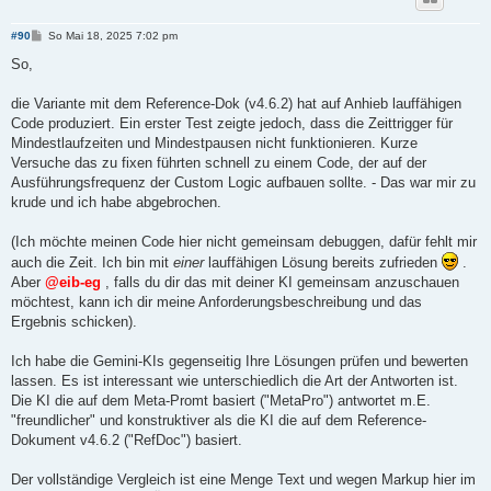
B
#90
So Mai 18, 2025 7:02 pm
e
i
So,
t
r
a
die Variante mit dem Reference-Dok (v4.6.2) hat auf Anhieb lauffähigen
g
Code produziert. Ein erster Test zeigte jedoch, dass die Zeittrigger für
Mindestlaufzeiten und Mindestpausen nicht funktionieren. Kurze
Versuche das zu fixen führten schnell zu einem Code, der auf der
Ausführungsfrequenz der Custom Logic aufbauen sollte. - Das war mir zu
krude und ich habe abgebrochen.
(Ich möchte meinen Code hier nicht gemeinsam debuggen, dafür fehlt mir
auch die Zeit. Ich bin mit
einer
lauffähigen Lösung bereits zufrieden
.
Aber
@eib-eg
, falls du dir das mit deiner KI gemeinsam anzuschauen
möchtest, kann ich dir meine Anforderungsbeschreibung und das
Ergebnis schicken).
Ich habe die Gemini-KIs gegenseitig Ihre Lösungen prüfen und bewerten
lassen. Es ist interessant wie unterschiedlich die Art der Antworten ist.
Die KI die auf dem Meta-Promt basiert ("MetaPro") antwortet m.E.
"freundlicher" und konstruktiver als die KI die auf dem Reference-
Dokument v4.6.2 ("RefDoc") basiert.
Der vollständige Vergleich ist eine Menge Text und wegen Markup hier im