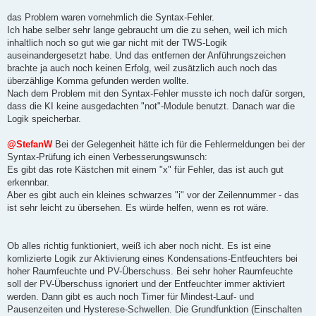
r
a
das Problem waren vornehmlich die Syntax-Fehler.
g
Ich habe selber sehr lange gebraucht um die zu sehen, weil ich mich
inhaltlich noch so gut wie gar nicht mit der TWS-Logik
auseinandergesetzt habe. Und das entfernen der Anführungszeichen
brachte ja auch noch keinen Erfolg, weil zusätzlich auch noch das
überzählige Komma gefunden werden wollte.
Nach dem Problem mit den Syntax-Fehler musste ich noch dafür sorgen,
dass die KI keine ausgedachten "not"-Module benutzt. Danach war die
Logik speicherbar.
@StefanW
Bei der Gelegenheit hätte ich für die Fehlermeldungen bei der
Syntax-Prüfung ich einen Verbesserungswunsch:
Es gibt das rote Kästchen mit einem "x" für Fehler, das ist auch gut
erkennbar.
Aber es gibt auch ein kleines schwarzes "i" vor der Zeilennummer - das
ist sehr leicht zu übersehen. Es würde helfen, wenn es rot wäre.
Ob alles richtig funktioniert, weiß ich aber noch nicht. Es ist eine
komlizierte Logik zur Aktivierung eines Kondensations-Entfeuchters bei
hoher Raumfeuchte und PV-Überschuss. Bei sehr hoher Raumfeuchte
soll der PV-Überschuss ignoriert und der Entfeuchter immer aktiviert
werden. Dann gibt es auch noch Timer für Mindest-Lauf- und
Pausenzeiten und Hysterese-Schwellen. Die Grundfunktion (Einschalten