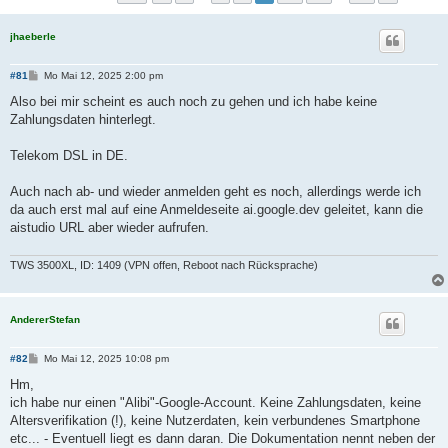
jhaeberle
B
#81
Mo Mai 12, 2025 2:00 pm
e
i
Also bei mir scheint es auch noch zu gehen und ich habe keine
t
Zahlungsdaten hinterlegt.
r
a
g
Telekom DSL in DE.
Auch nach ab- und wieder anmelden geht es noch, allerdings werde ich
da auch erst mal auf eine Anmeldeseite ai.google.dev geleitet, kann die
aistudio URL aber wieder aufrufen.
TWS 3500XL, ID: 1409 (VPN offen, Reboot nach Rücksprache)
AndererStefan
B
#82
Mo Mai 12, 2025 10:08 pm
e
i
Hm,
t
ich habe nur einen "Alibi"-Google-Account. Keine Zahlungsdaten, keine
r
a
Altersverifikation (!), keine Nutzerdaten, kein verbundenes Smartphone
g
etc... - Eventuell liegt es dann daran. Die Dokumentation nennt neben der