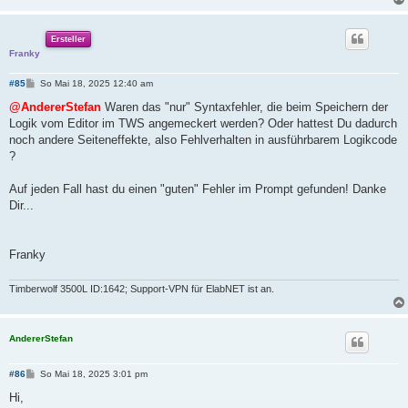
Ersteller
Franky
B
#85
So Mai 18, 2025 12:40 am
e
i
@AndererStefan
Waren das "nur" Syntaxfehler, die beim Speichern der
t
Logik vom Editor im TWS angemeckert werden? Oder hattest Du dadurch
r
a
noch andere Seiteneffekte, also Fehlverhalten in ausführbarem Logikcode
g
?
Auf jeden Fall hast du einen "guten" Fehler im Prompt gefunden! Danke
Dir...
Franky
Timberwolf 3500L ID:1642; Support-VPN für ElabNET ist an.
AndererStefan
B
#86
So Mai 18, 2025 3:01 pm
e
i
Hi,
t