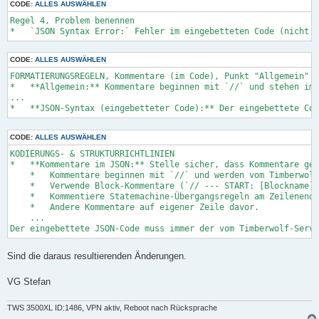
CODE:
ALLES AUSWÄHLEN
Regel 4, Problem benennen

CODE:
ALLES AUSWÄHLEN
FORMATIERUNGSREGELN, Kommentare (im Code), Punkt "Allgemein"

*   **Allgemein:** Kommentare beginnen mit `//` und stehen imm
...

CODE:
ALLES AUSWÄHLEN
KODIERUNGS- & STRUKTURRICHTLINIEN

*   **Kommentare im JSON:** Stelle sicher, dass Kommentare gem
    *   Kommentare beginnen mit `//` und werden vom Timberwolf
    *   Verwende Block-Kommentare (`// --- START: [Blockname] 
    *   Kommentiere Statemachine-Übergangsregeln am Zeilenende
    *   Andere Kommentare auf eigener Zeile davor.

    ...

Sind die daraus resultierenden Änderungen.
VG Stefan
TWS 3500XL ID:1486, VPN aktiv, Reboot nach Rücksprache