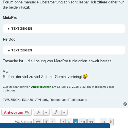
Forum ohne manuelle Überarbeitung schlecht lesbar. Ich zitiere daher nur
die beiden Fazit:
MetaPro
► TEXT ZEIGEN
RefDoc
► TEXT ZEIGEN
Tatsache ist... die Lösung von MetaPro funktioniert soweit bereits.
VG
Stefan, der viel zu viel Zeit mit Gemini verbringt
Zuletzt geändert von
AndererStefan
am So Mai 18, 2025 8:31 pm, insgesamt 3-mal
geändert.
TWS 3500XL ID:1486, VPN aktiv, Reboot nach Rücksprache
Antworten
Seite
9
von
31
1
7
8
9
10
11
31
Vorherige
Nächst
303 Beiträge
…
…