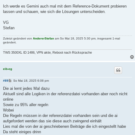
Ich werde es Gemini auch mal mit dem Reference-Dokument probieren
lassen und schauen, wie sich die Lösungen unterscheiden.
VG
Stefan
Zuletzt geändert von
AndererStefan
am So Mai 18, 2025 5:30 pm, insgesamt 1-mal
geändert.
TWS 3500XL ID:1486, VPN aktiv, Reboot nach Rücksprache
eib-eg
B
#89
So Mai 18, 2025 6:08 pm
e
i
Die ai lernt jedes Mal dazu
t
Aktuell sind alle Logiken in der referenzdatei vorhanden aber noch nicht
r
a
online
g
Sowie zu 95% aller regeln
Wobei
Die Regeln müssen in der referenzdatei vorhanden sein und die ai
aufgefordert werden das sie diese auch zwingend einhält
Lies mal die von der ai geschriebenen Beiträge die ich eingestellt habe
Da steht einiges drinn