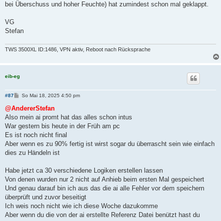
bei Überschuss und hoher Feuchte) hat zumindest schon mal geklappt.
VG
Stefan
TWS 3500XL ID:1486, VPN aktiv, Reboot nach Rücksprache
eib-eg
B
#87
So Mai 18, 2025 4:50 pm
e
i
@AndererStefan
t
Also mein ai promt hat das alles schon intus
r
a
War gestern bis heute in der Früh am pc
g
Es ist noch nicht final
Aber wenn es zu 90% fertig ist wirst sogar du überrascht sein wie einfach
dies zu Händeln ist
Habe jetzt ca 30 verschiedene Logiken erstellen lassen
Von denen wurden nur 2 nicht auf Anhieb beim ersten Mal gespeichert
Und genau darauf bin ich aus das die ai alle Fehler vor dem speichern
überprüft und zuvor beseitigt
Ich weis noch nicht wie ich diese Woche dazukomme
Aber wenn du die von der ai erstellte Referenz Datei benützt hast du