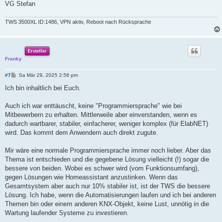
VG Stefan
TWS 3500XL ID:1486, VPN aktiv, Reboot nach Rücksprache
Ersteller
Franky
B
#7
Sa Mär 29, 2025 2:56 pm
e
i
Ich bin inhaltlich bei Euch.
t
r
a
Auch ich war enttäuscht, keine "Programmiersprache" wie bei
g
Mitbewerbern zu erhalten. Mittlerweile aber einverstanden, wenn es
dadurch wartbarer, stabiler, einfacherer, weniger komplex (für ElabNET)
wird. Das kommt dem Anwendern auch direkt zugute.
Mir wäre eine normale Programmiersprache immer noch lieber. Aber das
Thema ist entschieden und die gegebene Lösung vielleicht (!) sogar die
bessere von beiden. Wobei es schwer wird (vom Funktionsumfang),
gegen Lösungen wie Homeassistant anzustinken. Wenn das
Gesamtsystem aber auch nur 10% stabiler ist, ist der TWS die bessere
Lösung. Ich habe, wenn die Automatisierungen laufen und ich bei anderen
Themen bin oder einem anderen KNX-Objekt, keine Lust, unnötig in die
Wartung laufender Systeme zu investieren.