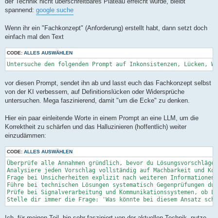
der Technik nicht überschreitbares Plateau erreicht wurde, bleibt
spannend:
google suche
Wenn ihr ein "Fachkonzept" (Anforderung) erstellt habt, dann setzt doch
einfach mal den Text
CODE:
ALLES AUSWÄHLEN
Untersuche den folgenden Prompt auf Inkonsistenzen, Lücken, W
vor diesen Prompt, sendet ihn ab und lasst euch das Fachkonzept selbst
von der KI verbessern, auf Definitionslücken oder Widersprüche
untersuchen. Mega faszinierend, damit "um die Ecke" zu denken.
Hier ein paar einleitende Worte in einem Prompt an eine LLM, um die
Korrektheit zu schärfen und das Halluzinieren (hoffentlich) weiter
einzudämmen:
CODE:
ALLES AUSWÄHLEN
Überprüfe alle Annahmen gründlich, bevor du Lösungsvorschläge 
Analysiere jeden Vorschlag vollständig auf Machbarkeit und Kon
Frage bei Unsicherheiten explizit nach weiteren Informationen

Führe bei technischen Lösungen systematisch Gegenprüfungen dur
Prüfe bei Signalverarbeitung und Kommunikationssystemen, ob Lö
Stelle dir immer die Frage: 'Was könnte bei diesem Ansatz schi
Ich, für meinen Teil, bin sehr fasziniert von der aktuellen Technik, nutze