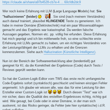
https://claude.ai/share/a97b4528-cb7e-4 ... 60cfdb2dc9
Wer noch keine Erfahrung mit LLM (
L
arge
L
anguage
M
odels) hat:
Sie
"halluzinieren" (leider)
. Sie sind (nach meinem Verständnis)
auch darauf trainiert, plausibel
KLINGENDE
Texte zu generieren. Ich
habe in meiner Domäne (Elektrotechnik) mal ein paar Wissensabfragen
gemacht und das Ergebnis war katastrophal. Da werden falsche
Aussagen gegeben, Normen etc. pp. völlig frei erfunden. Diese Erfahrung
hat mich geprägt und ich bin mittlerweile froh, so eine schlechte erste
Erfahrung mit LLMs gemacht zu haben, um ein richtiges Verständnis von
der Leistungsfähigeit der LLMs zu erhalten und die Grenzen
kennenzulernen. Siehe auch
Halluzination (Künstliche Intelligenz)
.
Nun ist der Bereich der Softwareentwicklung aber (tendentiell) gut
geeignet für KI, da die Korrektheit der Ergebnisse (Code) durch Tests /
Reviews geprüft werden kann.
So hat der Custom-Logik-Editor vom TWS das erste recht umfangreiche
Code-Ergebnis sofort (syntaktisch) geschluckt und keinen einzigen Fehler
angemerkt. Ich glaube wir wissen alle, was das für eine Leistung für den
Ersteller einer Custom-Logik ist
. Durch diesen "Test" war ich
mir sicher, dass die Qualität des erstellten Ergebnisses richtig, richtig gut
wird. Wie gesagt, bei Code oder in einer Domäne, in der man sich
auskennt, ist das Risiko geringer, da Fehler (wie hier syntaktische) i.d.R.
sofort auffallen.