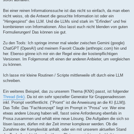
Bei einer reinen Informationssuche ist das nicht so einfach, da man eben
nicht weiss, ob die Antwort die gesuchte Information ist oder ein
"Hirngespinst" des LLM. Und die LLMs sind stark im "Erfinden" und frei
kombinieren von Informationen. Also lasst euch nicht blenden von guten
Formulierungen! Das können sie gut.
Zu den Tools: Ich springe immer mal wieder zwischen Gemini (google)
ChatGPT (OpenAI) und meinem Favorit Claude (anthropic.com) hin und
her. Ebenso gönne ich mir ein der Regel eine der kostenpflichtigen
Versionen. Im Folgemonat oft einen der anderen Anbieter, um vergleichen
zu können.
Ich lasse mir kleine Routinen / Scripte mittlerweile oft durch eine LLM
schreiben.
Ein weiteres Beispiel, das zu unserem Thema (KNX) passt, ist folgender
Thread (link)
. Da ist ein sehr spezieller Generator für Gruppenadressen
inkl. Prompt veröffentlicht. ("Promt" ist die Anweisung an die KI (LLM)).
Das Tolle: Das "Fachkonzept" liegt im Prompt in "Prosa" vor. Wer eine
etwas andere Lösung haben will, fasst seine Anforderung ebenfals in
Prosa zusammen und erhält eine neue Lösung. Die Aufgaben die sich so
lösen lassen, dürfen mit der Zeit immer komplexer werden. Ob die
Zunahme der Komplexität anhält, oder ein mit unserem aktuellen Stand