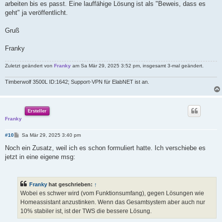
arbeiten bis es passt. Eine lauffähige Lösung ist als "Beweis, dass es
geht" ja veröffentlicht.
Gruß
Franky
Zuletzt geändert von
Franky
am Sa Mär 29, 2025 3:52 pm, insgesamt 3-mal geändert.
Timberwolf 3500L ID:1642; Support-VPN für ElabNET ist an.
Ersteller
Franky
B
#10
Sa Mär 29, 2025 3:40 pm
e
i
Noch ein Zusatz, weil ich es schon formuliert hatte. Ich verschiebe es
t
jetzt in eine eigene msg:
r
a
g
Franky
hat geschrieben:
↑
Wobei es schwer wird (vom Funktionsumfang), gegen Lösungen wie
Homeassistant anzustinken. Wenn das Gesamtsystem aber auch nur
10% stabiler ist, ist der TWS die bessere Lösung.