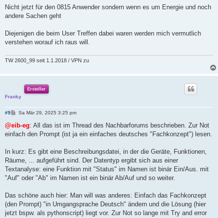
Nicht jetzt für den 0815 Anwender sondern wenn es um Energie und noch
andere Sachen geht
Diejenigen die beim User Treffen dabei waren werden mich vermutlich
verstehen worauf ich raus will.
TW 2600_99 seit 1.1.2018 / VPN zu
Ersteller
Franky
B
#9
Sa Mär 29, 2025 3:25 pm
e
i
@eib-eg
: All das ist im Thread des Nachbarforums beschrieben. Zur Not
t
einfach den Prompt (ist ja ein einfaches deutsches "Fachkonzept") lesen.
r
a
g
In kurz: Es gibt eine Beschreibungsdatei, in der die Geräte, Funktionen,
Räume, ... aufgeführt sind. Der Datentyp ergibt sich aus einer
Textanalyse: eine Funktion mit "Status" im Namen ist binär Ein/Aus. mit
"Auf" oder "Ab" im Namen ist ein binär Ab/Auf und so weiter.
Das schöne auch hier: Man will was anderes: Einfach das Fachkonzept
(den Prompt) "in Umgangsprache Deutsch" ändern und die Lösung (hier
jetzt bspw. als pythonscript) liegt vor. Zur Not so lange mit Try and error