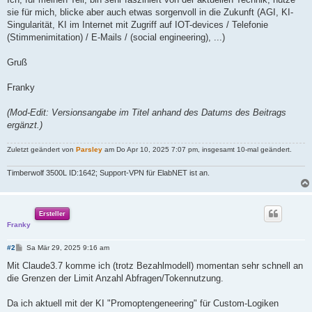
sie für mich, blicke aber auch etwas sorgenvoll in die Zukunft (AGI, KI-
Singularität, KI im Internet mit Zugriff auf IOT-devices / Telefonie
(Stimmenimitation) / E-Mails / (social engineering), ...)
Gruß
Franky
(Mod-Edit: Versionsangabe im Titel anhand des Datums des Beitrags
ergänzt.)
Zuletzt geändert von
Parsley
am Do Apr 10, 2025 7:07 pm, insgesamt 10-mal geändert.
Timberwolf 3500L ID:1642; Support-VPN für ElabNET ist an.
Ersteller
Franky
B
#2
Sa Mär 29, 2025 9:16 am
e
i
Mit Claude3.7 komme ich (trotz Bezahlmodell) momentan sehr schnell an
t
die Grenzen der Limit Anzahl Abfragen/Tokennutzung.
r
a
g
Da ich aktuell mit der KI "Promoptengeneering" für Custom-Logiken