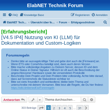
ElabNET Technik Forum
FAQ
Knowledge Base
Registrieren
Anmelden
S
ElabNET Technik Forum
Übersicht über forum.timberwolf.io
Forum
Erfolgsgeschichten
u
[Erfahrungsbericht]
c
[V4.5 IP4] Nutzung von KI (LLM) für
h
Dokumentation und Custom-Logiken
e
Forumsregeln
Denke bitte an aussagekräftige Titel und gebe dort auch die [Firmware] an.
Wenn ETS oder CometVisu beteiligt sind, dann auch deren Version
Bitte mache vollständige Angaben zu Deinem Server, dessen ID und dem
Online-Status in Deiner Signatur. Hilfreich ist oft auch die Beschreibung der
angeschlossener Hardware sowie die verwendeten Protokolle
Beschreibe Dein Projekt und Dein Problem bitte vollständig. Achte bitte darauf,
dass auf Screenshots die Statusleiste sichtbar ist
Bitte sei stets freundlich und wohlwollend, bleibe beim Thema und
unterschreibe mit deinem Vornamen. Bitte lese alle Regeln, die Du hier findest:
https://wiki.timberwolf.io/Forenregeln
Suche
Erweiterte
Antworten
Seite
1
von
31
1
2
3
4
5
31
Nächste
303 Beiträge
…