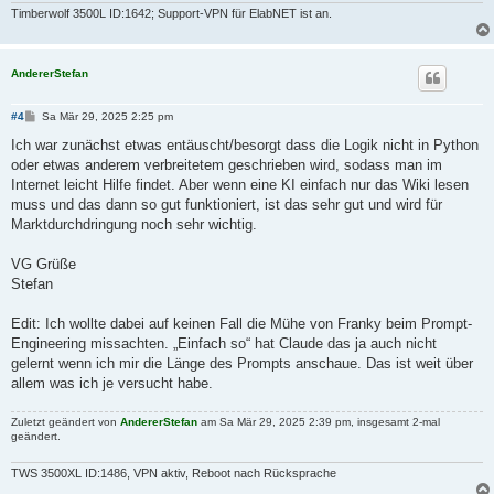
Timberwolf 3500L ID:1642; Support-VPN für ElabNET ist an.
AndererStefan
B
#4
Sa Mär 29, 2025 2:25 pm
e
i
Ich war zunächst etwas entäuscht/besorgt dass die Logik nicht in Python
t
oder etwas anderem verbreitetem geschrieben wird, sodass man im
r
a
Internet leicht Hilfe findet. Aber wenn eine KI einfach nur das Wiki lesen
g
muss und das dann so gut funktioniert, ist das sehr gut und wird für
Marktdurchdringung noch sehr wichtig.
VG Grüße
Stefan
Edit: Ich wollte dabei auf keinen Fall die Mühe von Franky beim Prompt-
Engineering missachten. „Einfach so“ hat Claude das ja auch nicht
gelernt wenn ich mir die Länge des Prompts anschaue. Das ist weit über
allem was ich je versucht habe.
Zuletzt geändert von
AndererStefan
am Sa Mär 29, 2025 2:39 pm, insgesamt 2-mal
geändert.
TWS 3500XL ID:1486, VPN aktiv, Reboot nach Rücksprache