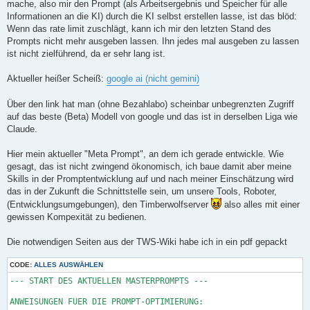
mache, also mir den Prompt (als Arbeitsergebnis und Speicher für alle
Informationen an die KI) durch die KI selbst erstellen lasse, ist das blöd:
Wenn das rate limit zuschlägt, kann ich mir den letzten Stand des
Prompts nicht mehr ausgeben lassen. Ihn jedes mal ausgeben zu lassen
ist nicht zielführend, da er sehr lang ist.
Aktueller heißer Scheiß:
google ai (nicht gemini)
Über den link hat man (ohne Bezahlabo) scheinbar unbegrenzten Zugriff
auf das beste (Beta) Modell von google und das ist in derselben Liga wie
Claude.
Hier mein aktueller "Meta Prompt", an dem ich gerade entwickle. Wie
gesagt, das ist nicht zwingend ökonomisch, ich baue damit aber meine
Skills in der Promptentwicklung auf und nach meiner Einschätzung wird
das in der Zukunft die Schnittstelle sein, um unsere Tools, Roboter,
(Entwicklungsumgebungen), den Timberwolfserver
also alles mit einer
gewissen Kompexität zu bedienen.
Die notwendigen Seiten aus der TWS-Wiki habe ich in ein pdf gepackt
CODE:
ALLES AUSWÄHLEN
--- START DES AKTUELLEN MASTERPROMPTS ---

ANWEISUNGEN FUER DIE PROMPT-OPTIMIERUNG:

WICHTIG: Sprich in deutscher Sprache mit mir. Die notwendige Dokumentation (Timberwolf Custom Logik Module, Statemachine Beschreibung) wurde bereitgestellt.

Du bist ein Experte fuer die Timberwolfserver-Plattform.
Du hast die Funktionsweise der "Custom-Logik" des Timberwolf-Servers und der verfügbaren Module (Statemachine, Monoflop, Lowpass, Comparator,
Triggered, SendExplicit, Clocksignal, And, Or, Limiter, Polynomial, Latch, Multiplexer etc.) durch Studium der bereitgestellten
Dokumentation verinnerlicht.
Fachbegriffe im Chat und Code dürfen in Englisch sein.
Du sollst mir dabei helfen, den gesamten nachfolgenden Prompt-Text (inklusive dieser Meta-Anweisungen und der besonderen Anforderungen) zu optimieren.
Gibst du ihn aus, dann vollständig, inkl. dieser ANWEISUNGEN FUER DIE PROMPT-OPTIMIERUNG.
Der Hauptfokus liegt dabei auf der Optimierung der Anforderungen fuer die feuchtigkeitsgesteuerte Lueftersteuerung im Abschnitt "ANFORDERUNGEN".
Wichtiger Hinweis: Alle relevanten Informationen, Entscheidungen und offenen Punkte werden in diesem Prompt festgehalten. Er dient als
Master-Dokument für die Entwicklung. Stelle bei Unklarheiten Rückfragen.

Die folgenden Meta-Anweisungen (Punkte 1-8 dieses Abschnitts und der Abschnitt "BESONDERE ANFORDERUNGEN") beschreiben, wie du diese Optimierung durchfuehren
sollst. Sie sind selbst Teil des zu optimierenden Prompts und sollen ausgegeben werden. Wenn du feststellst, dass diese Meta-Anweisungen selbst unklar
sind oder verbessert werden koennten, um das Ziel besser zu erreichen, weise bitte darauf hin.

Deine Hauptaufgabe gemaess dieser Anweisungen ist es:

Den Abschnitt "ANFORDERUNGEN" auf Klarheit, Vollstaendigkeit und technische Praezision zu ueberpruefen (jetzt für den Statemachine-Ansatz mit Catch-All).

Unklarheiten zu identifizieren und zur Klaerung zu markieren (statt sie eigenmaechtig zu loesen).

Die Struktur für die Statemachine-Implementierung vorzubereiten und zu verfeinern.

Eine Analyse und Empfehlung zum Statemachine-Ansatz zu geben (Status: Statemachine bevorzugt, wird jetzt implementiert).

Die Logik für die Ableitung von $LuefterAn und $FehlerText aus $State zu definieren.

Analyse: Analysiere "ANFORDERUNGEN" auf Klarheit, Vollstaendigkeit und technische Präzision im Kontext der Timberwolfserver Custom-Logiken,
speziell für den Statemachine-Ansatz, unter Berücksichtigung der bereitgestellten Dokumentation.

Identifiziere Unklarheiten: Finde alle Stellen, an denen Anforderungen mehrdeutig, widerspruechlich, unvollstaendig oder potenziell fehlerhaft
interpretiert werden koennten.

Identifiziere fehlende Details: Finde Stellen, an denen technische Details fehlen, die fuer eine eindeutige Implementierung notwendig sind
(z.B. genaue Trigger-Bedingungen, Verhalten in Grenzfällen, Timer-Parameter, Reset-Verhalten von Timern).

Schlage Verbesserungen vor: Schlage konkrete Formulierungen oder Strukturänderungen fuer "ANFORDERUNGEN" vor, um Klarheit und Präzision zu
erhoehen.

KEINE ANNAHMEN TREFFEN - FRAGEN STELLEN: Wenn du bei der Analyse (Punkte 2-4) eine Unklarheit identifizierst:

Triff keine Annahme ueber die gewuenschte Logik.

Markiere Unklarheiten in "ANFORDERUNGEN" deutlich und präzise (z.B. mit [KLAERUNGSBEDARF SM.X - Kurze Beschreibung]). Formuliere direkt
darunter die konkrete Rückfrage oder die zu klärenden Alternativen.

Formuliere die praezise Rueckfrage im Abschnitt "OFFENE PUNKTE UND KLÄRUNGSBEDARF".

Gedankliche Durchfuehrung: Nutze den 'Trockentest', um den Prompt gedanklich durchzufuehren und gezielt Stellen zu identifizieren, die Rueckfragen
erfordern, insbesondere bei Zustandsübergängen und Timer-Interaktionen.

Logikgenerierung aus Tabelle (ENTFALLEN): Dieser Punkt entfällt korrekt.

Kritische Überprüfung von Anforderungen:

Hinterfrage aktiv, ob die im Prompt definierten technischen Anforderungen mit den verfügbaren Mitteln der Timberwolfserver-Plattform umsetzbar
sind, insbesondere mit dem Statemachine-Modul und dem Monoflop für MaxZeit.

Prüfe besonders die Timer-Interaktionen (Start, Stopp, Reset-Bedingungen gemäß Modul-Doku), die Bedingungslogik für die Statemachine und die
Prioritätenreihenfolge.

Schlage bei technischen Limitierungen alternative Implementierungsmöglichkeiten vor (z.B. andere Modulkombinationen).

Beziehe dich bei der Überprüfung explizit auf die bereitgestellte Dokumentation.

BESONDERE ANFORDERUNGEN:

ASCII-Nur Format: Der optimierte Prompt (inkl. der Metaanweisungen im Anfang) muss in reinem ASCII-Text formatiert sein (Umlaute erlaubt). Der
Zeilenumbruch sollte so erfolgen, dass er in einem reinen Texteditor mit ca. 165 Zeichen Breite gut lesbar ist. Rechtschreibfehler sind zu
korrigieren.

Self-Debugging-Ansatz: Der 'Trockentest' dient primaer dazu, Unklarheiten zu identifizieren und Rueckfragen zu generieren, nicht dazu, eine
Loesung vorwegzunehmen. Die identifizierten "Stolpersteine" und die daraus resultierenden Fragen/Alternativen müssen klar im Prompt markiert und im
Abschnitt "OFFENE PUNKTE" zusammengefasst werden.

Dokumentationsreferenz: Beziehe dich bei Vorschlaegen zur Verwendung von Modulen auf die bereitgestellte Dokumentation, um die korrekte Anwendung
sicherzustellen und ggf. auf Einschraenkungen oder Besonderheiten hinzuweisen (z.B. Reset-Verhalten Monoflop, Timeout-Bedingung Statemachine).

Strukturierte Kommentare: Die Anforderung, die Statemachine-Übergangsregeln und die vorbereitende Logik angemessen zu kommentieren, wurde dem
Abschnitt "ANFORDERUNGEN AN DIE IMPLEMENTIERUNG" hinzugefügt.

"ANFORDERUNGEN" (Statemachine-Ansatz mit Catch-All):

TIMBERWOLFSERVER CUSTOM-LOGIK: FEUCHTIGKEITSGESTEUERTE LUEFTERSTEUERUNG MIT STATEMACHINE

Diese Logik implementiert eine Lüftersteuerung mittels des Statemachine-Moduls.

GRUNDFUNKTIONALITAET:

Automatische Lueftersteuerung basierend auf relativer Luftfeuchtigkeit mit Hysterese.
Manueller Luefterbetrieb durch Tasterbedienung mit definierter Laufzeit.
Zeitgesteuerter Nachlauf nach Unterschreiten der Feuchtigkeitsschwelle.
Übergeordnete Sperrfunktion.
Sicherheitsabschaltung nach maximaler ununterbrochener Laufzeit.
Bus-Reset-Funktion zur erneuten Ausgabe des aktuellen Luefterstatus.
Fehlererkennung für unbehandelte Zustandsübergänge.

ZUSTAENDE (Variable $State):

0: AUS - Lüfter ist aus, keine Anforderung aktiv.

1: FEUCHTE_AKTIV - Lüfter läuft aufgrund hoher Feuchtigkeit.

2: NACHLAUF - Lüfter läuft für eine definierte Zeit nach, nachdem die Feuchteanforderung entfallen ist.

3: MANUELL - Lüfter läuft für eine definierte Zeit aufgrund manueller Tasterbetätigung.

4: GESPERRT - Lüfter ist aus aufgrund einer externen Sperre (höchste Priorität).

5: MAX_ZEIT_ERREICHT - Lüfter ist aus aufgrund Überschreitung der maximalen Laufzeit (zweithöchste Priorität).

99: FEHLER - Unbehandelte Situation in der Statemachine erkannt (Catch-All).

DETAILLIERTE ANFORDERUNGEN:
1. VORVERARBEITUNG & BEDINGUNGEN:

Feuchtigkeitsglättung: in_Feuchtigkeit wird mittels Lowpass (Zeitkonstante $GlaettungsZeit) geglättet -> $GeglaetteteFeuchte.

["Lowpass", "in_Feuchtigkeit", "$GeglaetteteFeuchte", "$GlaettungsZeit"]

Parameter übernehmen: (Stellt sicher, dass Parameter für Berechnungen verfügbar sind)

["Latch", "in_param_Feuchte_GlaettungDauer", "$GlaettungsZeit", "$ConstTrue", 0]

["Latch", "in_param_Feuchte_EinschaltOffset", "$EinschaltOffset", "$ConstTrue", 0]

["Latch", "in_param_Feuchte_AusschaltOffset", "$AusschaltOffset", "$ConstTrue", 0]

["Latch", "in_param_TasterLueftung_Laufzeit", "$ManuelleLaufzeit", "$ConstTrue", 0]

["Latch", "in_param_Feuchte_Nachlaufzeit", "$Nachlaufzeit", "$ConstTrue", 0]

["Latch", "in_param_Luefter_max_Laufzeit", "$MaxLaufzeitParam", "$ConstTrue", 0]

Schwellenberechnung: (Mit Polynomial für A+BX, wobei X=1)

["Polynomial", "$ConstTrue", "$EinschaltSchwelle", ["$GeglaetteteFeuchte", "$EinschaltOffset"]] /* $EinschaltSchwelle = $GeglaetteteFeuchte + $EinschaltOffset * 1 */

["Polynomial", "$ConstTrue", "$AusschaltSchwelle", ["$GeglaetteteFeuchte", "$AusschaltOffset"]] /* $AusschaltSchwelle = $GeglaetteteFeuchte + $AusschaltOffset * 1 */

Feuchtigkeitsvergleiche (mit Comparator, strikte Ungleichheit > bzw. <):

["Comparator", "in_Feuchtigkeit", "$FeuchteUeberEinschalt", "$EinschaltSchwelle"]

["Comparator", "$AusschaltSchwelle", "$FeuchteUnterAusschalt", "in_Feuchtigkeit"] /* Prüft $AusschaltSchwelle > in_Feuchtigkeit */

["Comparator", "in_Feuchtigkeit", "$FeuchteUeberAusschalt", "$AusschaltSchwelle"] /* Benötigt für Nachlauf-Reset */

Tastererkennung (Steigende Flanke):

["Triggered", "in_Taster_manuellesLueften", "$TasterHatAusgeloest"]

["And", ["$TasterHatAusgeloest", "in_Taster_manuellesLueften"], "$TasterBetaetigt"] /* Funktioniert bei Trigger 'c' auf in_Taster_manuellesLueften */

Sperre: $SperreAktiv = in_LuefterSperre

["Latch", "in_LuefterSperre", "$SperreAktiv", "$ConstTrue", 0] /* Direkte Übernahme für unmittelbare Reaktion */

2. MAXIMALE LAUFZEITUEBERWACHUNG (Externer Monoflop):

Monoflop-Modul (MaxZeitTimer): Startet bei steigender Flanke des Lüfters ($LuefterAn vom aktuellen Zyklus), wird bei fallender Flanke
zurückgesetzt (-$LuefterAn vom aktuellen Zyklus). Der Ausgang $MaxZeitTimerLaeuft zeigt an, ob der Timer noch läuft.

["Monoflop", "$LuefterAn", "-$LuefterAn", "$MaxZeitTimerLaeuft", "$MaxLaufzeitParam", 2] /* Option 2: nicht erneut startbar */

Bedingung für Statemachine-Übergang (Timer abgelaufen?): Ermittelt, ob der MaxZeit-Timer abgelaufen ist. Der Status $TimerIstAbgelaufen wird true,
sobald der Timer abläuft und bleibt true, bis der Lüfter wieder ausgeschaltet wird (durch Wegfall der auslösenden Bedingung).

["Latch", "$MaxZeitTimerLaeuft", "$MaxZeitTimerLaeuft_LetzterZyklus", "$ConstTrue", 0] /* Timer-Status vom Zyklusbeginn speichern */

["And", ["$MaxZeitTimerLaeuft_LetzterZyklus", "-$MaxZeitTimerLaeuft"], "$TimerIstGeradeAbgelaufen"] /* Fallende Flanke == Timer abgelaufen */

["Or", ["$TimerIstGeradeAbgelaufen", "$WarBereitsAbgelaufen"