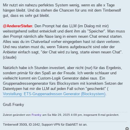
Mir nutzt ein nahezu perfektes System wenig, wenn es alle x Tage
hängen bleibt. Und da stehen die Chancen für uns mit dem Timberwolf
gut, dass es sehr gut bleibt.
@AndererStefan
: Den Prompt hat das LLM (im Dialog mit mir)
weitestgehend selbst entwickelt und dient ihm als "Speicher". Man muss
den Prompt nämlich alle Nase lang in einem neuen Chat erneut starten.
Alles was du im Chatverlauf vorher eingegeben hast ist dann verloren.
Und neu starten must du, wenn Tokens aufgebraucht sind oder der
Anbieter einfach sagt, "der Chat wird zu lang, starte einen neuen Chat".
(claude)
Natürlich habe ich Stunden investiert, aber nicht (nur) für das Ergebnis,
sondern primär für den Spaß an der Freude. Ich werde schlauer und
vielleicht kommt ein Custom-Logik Generator dabei raus. Ein
Gruppenadressengenerator fürs Blocksystem mit korrektem Setzen der
Datentypen hat mir die LLM auf jeden Fall schon "geschenkt" (
Vorstellung: ETS-Gruppenadressen Generator (Blocksystem)
.
Gruß Franky
Zuletzt geändert von
Franky
am Sa Mär 29, 2025 4:09 pm, insgesamt 8-mal geändert.
Timberwolf 3500L ID:1642; Support-VPN für ElabNET ist an.