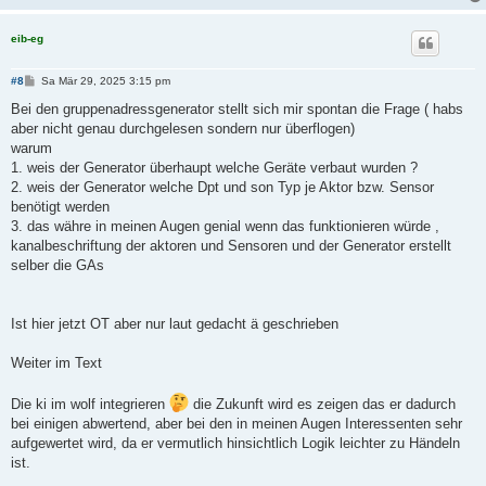
eib-eg
B
#8
Sa Mär 29, 2025 3:15 pm
e
i
Bei den gruppenadressgenerator stellt sich mir spontan die Frage ( habs
t
aber nicht genau durchgelesen sondern nur überflogen)
r
a
warum
g
1. weis der Generator überhaupt welche Geräte verbaut wurden ?
2. weis der Generator welche Dpt und son Typ je Aktor bzw. Sensor
benötigt werden
3. das währe in meinen Augen genial wenn das funktionieren würde ,
kanalbeschriftung der aktoren und Sensoren und der Generator erstellt
selber die GAs
Ist hier jetzt OT aber nur laut gedacht ä geschrieben
Weiter im Text
Die ki im wolf integrieren
die Zukunft wird es zeigen das er dadurch
bei einigen abwertend, aber bei den in meinen Augen Interessenten sehr
aufgewertet wird, da er vermutlich hinsichtlich Logik leichter zu Händeln
ist.