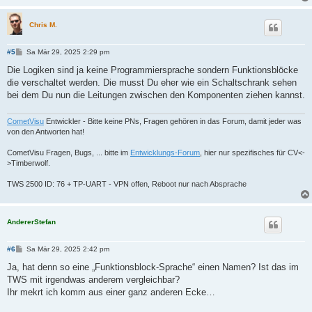
Chris M.
B
#5
Sa Mär 29, 2025 2:29 pm
e
i
Die Logiken sind ja keine Programmiersprache sondern Funktionsblöcke
t
die verschaltet werden. Die musst Du eher wie ein Schaltschrank sehen
r
a
bei dem Du nun die Leitungen zwischen den Komponenten ziehen kannst.
g
CometVisu
Entwickler - Bitte keine PNs, Fragen gehören in das Forum, damit jeder was
von den Antworten hat!
CometVisu Fragen, Bugs, ... bitte im
Entwicklungs-Forum
, hier nur spezifisches für CV<-
>Timberwolf.
TWS 2500 ID: 76 + TP-UART - VPN offen, Reboot nur nach Absprache
AndererStefan
B
#6
Sa Mär 29, 2025 2:42 pm
e
i
Ja, hat denn so eine „Funktionsblock-Sprache“ einen Namen? Ist das im
t
TWS mit irgendwas anderem vergleichbar?
r
a
Ihr mekrt ich komm aus einer ganz anderen Ecke…
g