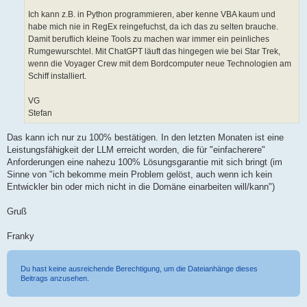
Ich kann z.B. in Python programmieren, aber kenne VBA kaum und
habe mich nie in RegEx reingefuchst, da ich das zu selten brauche.
Damit beruflich kleine Tools zu machen war immer ein peinliches
Rumgewurschtel. Mit ChatGPT läuft das hingegen wie bei Star Trek,
wenn die Voyager Crew mit dem Bordcomputer neue Technologien am
Schiff installiert.
VG
Stefan
Das kann ich nur zu 100% bestätigen. In den letzten Monaten ist eine
Leistungsfähigkeit der LLM erreicht worden, die für "einfacherere"
Anforderungen eine nahezu 100% Lösungsgarantie mit sich bringt (im
Sinne von "ich bekomme mein Problem gelöst, auch wenn ich kein
Entwickler bin oder mich nicht in die Domäne einarbeiten will/kann")
Gruß
Franky
Du hast keine ausreichende Berechtigung, um die Dateianhänge dieses
Beitrags anzusehen.