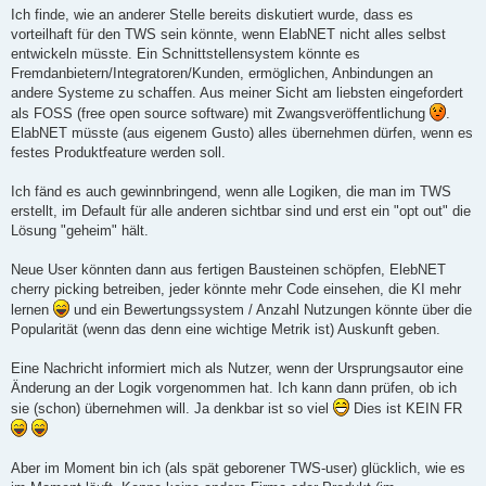
Ich finde, wie an anderer Stelle bereits diskutiert wurde, dass es
vorteilhaft für den TWS sein könnte, wenn ElabNET nicht alles selbst
entwickeln müsste. Ein Schnittstellensystem könnte es
Fremdanbietern/Integratoren/Kunden, ermöglichen, Anbindungen an
andere Systeme zu schaffen. Aus meiner Sicht am liebsten eingefordert
als FOSS (free open source software) mit Zwangsveröffentlichung
.
ElabNET müsste (aus eigenem Gusto) alles übernehmen dürfen, wenn es
festes Produktfeature werden soll.
Ich fänd es auch gewinnbringend, wenn alle Logiken, die man im TWS
erstellt, im Default für alle anderen sichtbar sind und erst ein "opt out" die
Lösung "geheim" hält.
Neue User könnten dann aus fertigen Bausteinen schöpfen, ElebNET
cherry picking betreiben, jeder könnte mehr Code einsehen, die KI mehr
lernen
und ein Bewertungssystem / Anzahl Nutzungen könnte über die
Popularität (wenn das denn eine wichtige Metrik ist) Auskunft geben.
Eine Nachricht informiert mich als Nutzer, wenn der Ursprungsautor eine
Änderung an der Logik vorgenommen hat. Ich kann dann prüfen, ob ich
sie (schon) übernehmen will. Ja denkbar ist so viel
Dies ist KEIN FR
Aber im Moment bin ich (als spät geborener TWS-user) glücklich, wie es