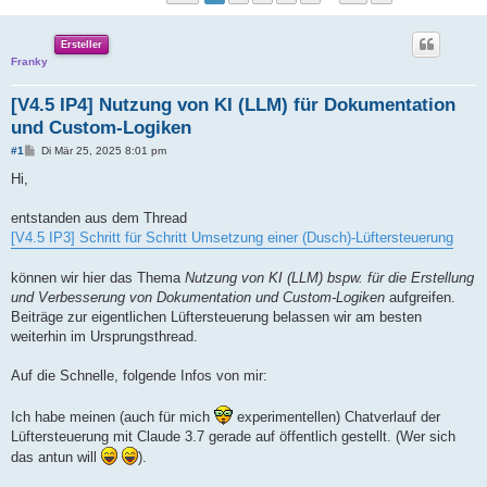
Ersteller
Franky
[V4.5 IP4] Nutzung von KI (LLM) für Dokumentation
und Custom-Logiken
B
#1
Di Mär 25, 2025 8:01 pm
e
i
Hi,
t
r
a
entstanden aus dem Thread
g
[V4.5 IP3] Schritt für Schritt Umsetzung einer (Dusch)-Lüftersteuerung
können wir hier das Thema
Nutzung von KI (LLM) bspw. für die Erstellung
und Verbesserung von Dokumentation und Custom-Logiken
aufgreifen.
Beiträge zur eigentlichen Lüftersteuerung belassen wir am besten
weiterhin im Ursprungsthread.
Auf die Schnelle, folgende Infos von mir:
Ich habe meinen (auch für mich
experimentellen) Chatverlauf der
Lüftersteuerung mit Claude 3.7 gerade auf öffentlich gestellt. (Wer sich
das antun will
).