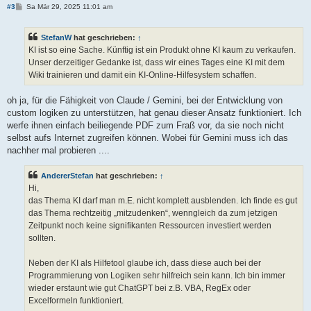
B
#3
Sa Mär 29, 2025 11:01 am
e
i
t
StefanW
hat geschrieben:
↑
r
a
KI ist so eine Sache. Künftig ist ein Produkt ohne KI kaum zu verkaufen.
g
Unser derzeitiger Gedanke ist, dass wir eines Tages eine KI mit dem
Wiki trainieren und damit ein KI-Online-Hilfesystem schaffen.
oh ja, für die Fähigkeit von Claude / Gemini, bei der Entwicklung von
custom logiken zu unterstützen, hat genau dieser Ansatz funktioniert. Ich
werfe ihnen einfach beiliegende PDF zum Fraß vor, da sie noch nicht
selbst aufs Internet zugreifen können. Wobei für Gemini muss ich das
nachher mal probieren ....
AndererStefan
hat geschrieben:
↑
Hi,
das Thema KI darf man m.E. nicht komplett ausblenden. Ich finde es gut
das Thema rechtzeitig „mitzudenken“, wenngleich da zum jetzigen
Zeitpunkt noch keine signifikanten Ressourcen investiert werden
sollten.
Neben der KI als Hilfetool glaube ich, dass diese auch bei der
Programmierung von Logiken sehr hilfreich sein kann. Ich bin immer
wieder erstaunt wie gut ChatGPT bei z.B. VBA, RegEx oder
Excelformeln funktioniert.