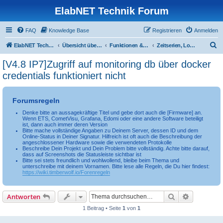
ElabNET Technik Forum
FAQ
Knowledge Base
Registrieren
Anmelden
S
ElabNET Technik Forum
Übersicht über forum.timberwolf.io
Funktionen & Leistungsmerkmale
Zeitserien, Logging & Grafana
u
[V4.8 IP7]Zugriff auf monitoring db über docker
c
credentials funktioniert nicht
h
e
Forumsregeln
Denke bitte an aussagekräftige Titel und gebe dort auch die [Firmware] an.
Wenn ETS, CometVisu, Grafana, Edomi oder eine andere Software beteiligt
ist, dann auch immer deren Version
Bitte mache vollständige Angaben zu Deinem Server, dessen ID und dem
Online-Status in Deiner Signatur. Hilfreich ist oft auch die Beschreibung der
angeschlossener Hardware sowie die verwendeten Protokolle
Beschreibe Dein Projekt und Dein Problem bitte vollständig. Achte bitte darauf,
dass auf Screenshots die Statusleiste sichtbar ist
Bitte sei stets freundlich und wohlwollend, bleibe beim Thema und
unterschreibe mit deinem Vornamen. Bitte lese alle Regeln, die Du hier findest:
https://wiki.timberwolf.io/Forenregeln
Suche
Erweiterte
Antworten
1 Beitrag • Seite
1
von
1