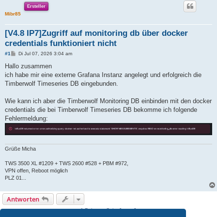
Ersteller
Mibr85
[V4.8 IP7]Zugriff auf monitoring db über docker
credentials funktioniert nicht
B
#1
Di Jul 07, 2026 3:04 am
e
i
Hallo zusammen
t
ich habe mir eine externe Grafana Instanz angelegt und erfolgreich die
r
a
Timberwolf Timeseries DB eingebunden.
g
Wie kann ich aber die Timberwolf Monitoring DB einbinden mit den docker
credentials die bei Timberwolf Timeseries DB bekomme ich folgende
Fehlermeldung:
Grüße Micha
TWS 3500 XL #1209 + TWS 2600 #528 + PBM #972,
VPN offen, Reboot möglich
PLZ 01...
Antworten
1 Beitrag • Seite
1
von
1