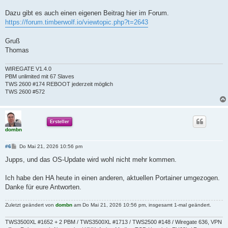
r
a
Dazu gibt es auch einen eigenen Beitrag hier im Forum.
g
https://forum.timberwolf.io/viewtopic.php?t=2643
Gruß
Thomas
WIREGATE V1.4.0
PBM unlimited mit 67 Slaves
TWS 2600 #174 REBOOT jederzeit möglich
TWS 2600 #572
Ersteller
dombn
B
#6
Do Mai 21, 2026 10:56 pm
e
i
Jupps, und das OS-Update wird wohl nicht mehr kommen.
t
r
a
Ich habe den HA heute in einen anderen, aktuellen Portainer umgezogen.
g
Danke für eure Antworten.
Zuletzt geändert von
dombn
am Do Mai 21, 2026 10:56 pm, insgesamt 1-mal geändert.
TWS3500XL #1652 + 2 PBM / TWS3500XL #1713 / TWS2500 #148 / Wiregate 636, VPN