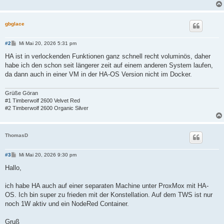
gbglace
B
#2
Mi Mai 20, 2026 5:31 pm
e
i
HA ist in verlockenden Funktionen ganz schnell recht voluminös, daher
t
habe ich den schon seit längerer zeit auf einem anderen System laufen,
r
a
da dann auch in einer VM in der HA-OS Version nicht im Docker.
g
Grüße Göran
#1 Timberwolf 2600 Velvet Red
#2 Timberwolf 2600 Organic Silver
ThomasD
B
#3
Mi Mai 20, 2026 9:30 pm
e
i
Hallo,
t
r
a
ich habe HA auch auf einer separaten Machine unter ProxMox mit HA-
g
OS. Ich bin super zu frieden mit der Konstellation. Auf dem TWS ist nur
noch 1W aktiv und ein NodeRed Container.
Gruß