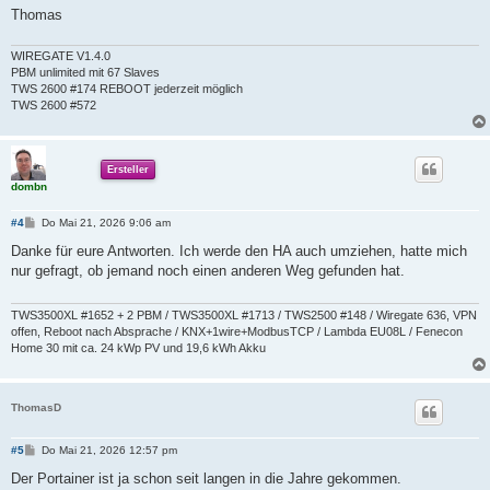
Thomas
WIREGATE V1.4.0
PBM unlimited mit 67 Slaves
TWS 2600 #174 REBOOT jederzeit möglich
TWS 2600 #572
Ersteller
dombn
B
#4
Do Mai 21, 2026 9:06 am
e
i
Danke für eure Antworten. Ich werde den HA auch umziehen, hatte mich
t
nur gefragt, ob jemand noch einen anderen Weg gefunden hat.
r
a
g
TWS3500XL #1652 + 2 PBM / TWS3500XL #1713 / TWS2500 #148 / Wiregate 636, VPN
offen, Reboot nach Absprache / KNX+1wire+ModbusTCP / Lambda EU08L / Fenecon
Home 30 mit ca. 24 kWp PV und 19,6 kWh Akku
ThomasD
B
#5
Do Mai 21, 2026 12:57 pm
e
i
Der Portainer ist ja schon seit langen in die Jahre gekommen.
t