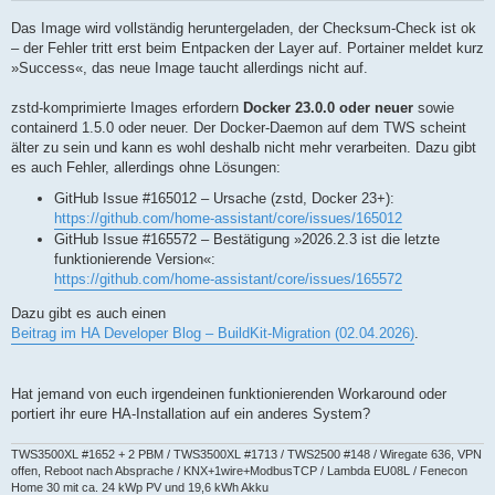
Das Image wird vollständig heruntergeladen, der Checksum-Check ist ok
– der Fehler tritt erst beim Entpacken der Layer auf. Portainer meldet kurz
»Success«, das neue Image taucht allerdings nicht auf.
zstd-komprimierte Images erfordern
Docker 23.0.0 oder neuer
sowie
containerd 1.5.0 oder neuer. Der Docker-Daemon auf dem TWS scheint
älter zu sein und kann es wohl deshalb nicht mehr verarbeiten. Dazu gibt
es auch Fehler, allerdings ohne Lösungen:
GitHub Issue #165012 – Ursache (zstd, Docker 23+):
https://github.com/home-assistant/core/issues/165012
GitHub Issue #165572 – Bestätigung »2026.2.3 ist die letzte
funktionierende Version«:
https://github.com/home-assistant/core/issues/165572
Dazu gibt es auch einen
Beitrag im HA Developer Blog – BuildKit-Migration (02.04.2026)
.
Hat jemand von euch irgendeinen funktionierenden Workaround oder
portiert ihr eure HA-Installation auf ein anderes System?
TWS3500XL #1652 + 2 PBM / TWS3500XL #1713 / TWS2500 #148 / Wiregate 636, VPN
offen, Reboot nach Absprache / KNX+1wire+ModbusTCP / Lambda EU08L / Fenecon
Home 30 mit ca. 24 kWp PV und 19,6 kWh Akku