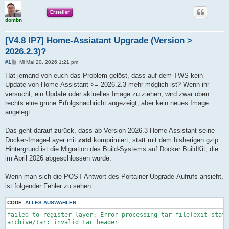
Ersteller
dombn
[V4.8 IP7] Home-Assiatant Upgrade (Version >
2026.2.3)?
B
#1
Mi Mai 20, 2026 1:21 pm
e
i
Hat jemand von euch das Problem gelöst, dass auf dem TWS kein
t
Update von Home-Assistant >= 2026.2.3 mehr möglich ist? Wenn ihr
r
a
versucht, ein Update oder aktuelles Image zu ziehen, wird zwar oben
g
rechts eine grüne Erfolgsnachricht angezeigt, aber kein neues Image
angelegt.
Das geht darauf zurück, dass ab Version 2026.3 Home Assistant seine
Docker-Image-Layer mit
zstd
komprimiert, statt mit dem bisherigen gzip.
Hintergrund ist die Migration des Build-Systems auf Docker BuildKit, die
im April 2026 abgeschlossen wurde.
Wenn man sich die POST-Antwort des Portainer-Upgrade-Aufrufs ansieht,
ist folgender Fehler zu sehen:
CODE:
ALLES AUSWÄHLEN
failed to register layer: Error processing tar file(exit statu