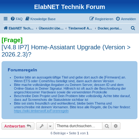
ElabNET Technik Forum
FAQ
Knowledge Base
Registrieren
Anmelden
S
ElabNET Technik Forum
Übersicht über forum.timberwolf.io
Timberwolf APPs & Docker Container
Docker, portainer, VM
u
[Frage]
c
[V4.8 IP7] Home-Assiatant Upgrade (Version >
h
2026.2.3)?
e
Forumsregeln
Denke bitte an aussagekräftige Titel und gebe dort auch die [Firmware] an.
Wenn ETS oder CometVisu beteiligt sind, dann auch deren Version
Bitte mache vollständige Angaben zu Deinem Server, dessen ID und dem
Online-Status in Deiner Signatur. Hilfreich ist oft auch die Beschreibung der
angeschlossener Hardware sowie die verwendeten Protokolle
Beschreibe Dein Projekt und Dein Problem bitte vollständig. Achte bitte darauf,
dass auf Screenshots die Statusleiste sichtbar ist
Bitte sei stets freundlich und wohlwollend, bleibe beim Thema und
unterschreibe mit deinem Vornamen. Bitte lese alle Regeln, die Du hier findest:
https://wiki.timberwolf.io/Forenregeln
Suche
Erweiterte
Antworten
6 Beiträge • Seite
1
von
1