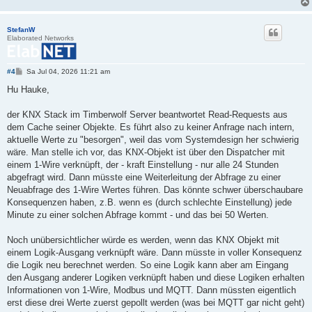
StefanW
Elaborated Networks
B
#4
Sa Jul 04, 2026 11:21 am
e
i
Hu Hauke,
t
r
a
der KNX Stack im Timberwolf Server beantwortet Read-Requests aus
g
dem Cache seiner Objekte. Es führt also zu keiner Anfrage nach intern,
aktuelle Werte zu "besorgen", weil das vom Systemdesign her schwierig
wäre. Man stelle ich vor, das KNX-Objekt ist über den Dispatcher mit
einem 1-Wire verknüpft, der - kraft Einstellung - nur alle 24 Stunden
abgefragt wird. Dann müsste eine Weiterleitung der Abfrage zu einer
Neuabfrage des 1-Wire Wertes führen. Das könnte schwer überschaubare
Konsequenzen haben, z.B. wenn es (durch schlechte Einstellung) jede
Minute zu einer solchen Abfrage kommt - und das bei 50 Werten.
Noch unübersichtlicher würde es werden, wenn das KNX Objekt mit
einem Logik-Ausgang verknüpft wäre. Dann müsste in voller Konsequenz
die Logik neu berechnet werden. So eine Logik kann aber am Eingang
den Ausgang anderer Logiken verknüpft haben und diese Logiken erhalten
Informationen von 1-Wire, Modbus und MQTT. Dann müssten eigentlich
erst diese drei Werte zuerst gepollt werden (was bei MQTT gar nicht geht)