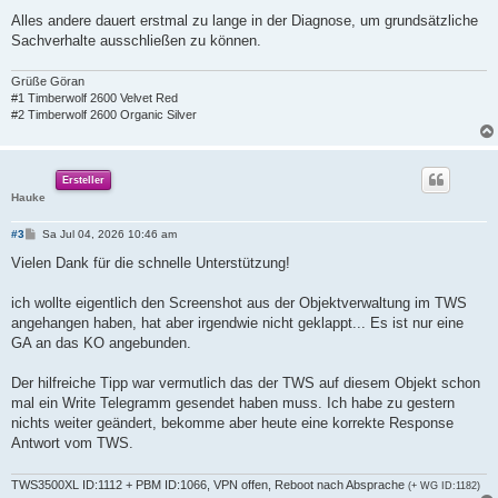
Alles andere dauert erstmal zu lange in der Diagnose, um grundsätzliche
Sachverhalte ausschließen zu können.
Grüße Göran
#1 Timberwolf 2600 Velvet Red
#2 Timberwolf 2600 Organic Silver
Ersteller
Hauke
B
#3
Sa Jul 04, 2026 10:46 am
e
i
Vielen Dank für die schnelle Unterstützung!
t
r
a
ich wollte eigentlich den Screenshot aus der Objektverwaltung im TWS
g
angehangen haben, hat aber irgendwie nicht geklappt... Es ist nur eine
GA an das KO angebunden.
Der hilfreiche Tipp war vermutlich das der TWS auf diesem Objekt schon
mal ein Write Telegramm gesendet haben muss. Ich habe zu gestern
nichts weiter geändert, bekomme aber heute eine korrekte Response
Antwort vom TWS.
TWS3500XL ID:1112 + PBM ID:1066, VPN offen, Reboot nach Absprache
(+ WG ID:1182)