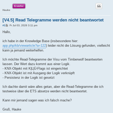
Ersteller
Hauke
[V4.5] Read Telegramme werden nicht beantwortet
B
#1
Fr Jul 03, 2026 3:11 pm
e
i
Hallo,
t
r
a
ich habe in der Knowledge Base (insbesondere hier:
g
app.php/kb/viewarticle?a=122
) leider nicht die Lösung gefunden, vielleicht
kann ja jemand weiterhelfen.
Ich möchte Read-Telegramme der Visu vom Timberwolf beantworten
lassen. Der Wert dazu kommt aus einer Logik.
- KNX-Objekt mit K|L|Ü-Flags ist eingerichtet
- KNX-Objekt ist mit Ausgang der Logik verknüpft
- Persistenz in der Logik ist gesetzt
Ich dachte damit wäre alles getan, aber die Read-Telegramme die ich
testweise über die ETS absetze werden nicht beantwortet.
Kann mir jemand sagen was ich falsch mache?
Gruß, Hauke