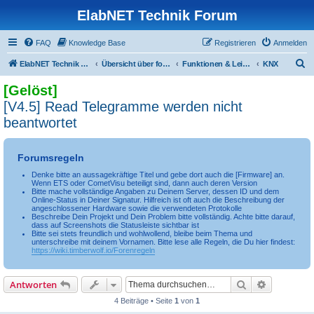
ElabNET Technik Forum
FAQ
Knowledge Base
Registrieren
Anmelden
S
ElabNET Technik Forum
Übersicht über forum.timberwolf.io
Funktionen & Leistungsmerkmale
KNX
u
[Gelöst]
c
[V4.5] Read Telegramme werden nicht
h
beantwortet
e
Forumsregeln
Denke bitte an aussagekräftige Titel und gebe dort auch die [Firmware] an.
Wenn ETS oder CometVisu beteiligt sind, dann auch deren Version
Bitte mache vollständige Angaben zu Deinem Server, dessen ID und dem
Online-Status in Deiner Signatur. Hilfreich ist oft auch die Beschreibung der
angeschlossener Hardware sowie die verwendeten Protokolle
Beschreibe Dein Projekt und Dein Problem bitte vollständig. Achte bitte darauf,
dass auf Screenshots die Statusleiste sichtbar ist
Bitte sei stets freundlich und wohlwollend, bleibe beim Thema und
unterschreibe mit deinem Vornamen. Bitte lese alle Regeln, die Du hier findest:
https://wiki.timberwolf.io/Forenregeln
Suche
Erweiterte
Antworten
4 Beiträge • Seite
1
von
1