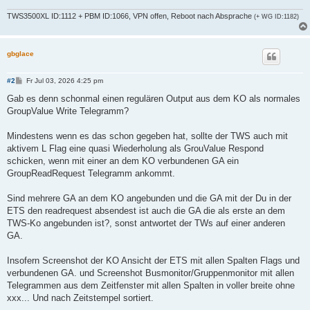
TWS3500XL ID:1112 + PBM ID:1066, VPN offen, Reboot nach Absprache
(+ WG ID:1182)
gbglace
B
#2
Fr Jul 03, 2026 4:25 pm
e
i
Gab es denn schonmal einen regulären Output aus dem KO als normales
t
GroupValue Write Telegramm?
r
a
g
Mindestens wenn es das schon gegeben hat, sollte der TWS auch mit
aktivem L Flag eine quasi Wiederholung als GrouValue Respond
schicken, wenn mit einer an dem KO verbundenen GA ein
GroupReadRequest Telegramm ankommt.
Sind mehrere GA an dem KO angebunden und die GA mit der Du in der
ETS den readrequest absendest ist auch die GA die als erste an dem
TWS-Ko angebunden ist?, sonst antwortet der TWs auf einer anderen
GA.
Insofern Screenshot der KO Ansicht der ETS mit allen Spalten Flags und
verbundenen GA. und Screenshot Busmonitor/Gruppenmonitor mit allen
Telegrammen aus dem Zeitfenster mit allen Spalten in voller breite ohne
xxx... Und nach Zeitstempel sortiert.