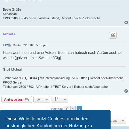
Beste Grüße
Sebastian
TWS 3500
ID:645, VPN - Werkszustand, Reboot - nach Rücksprache
Sun1453
B
#12
Mo Jun 22, 2026 5:52 pm
e
i
Hab zwei Innen und eine Außen. Beim Lan habsch nach Außen auch so
t
wie du (galvanisch + Switchmäßig)
r
a
g
Gruß Michael
Timberwolf 950 QL #344 | Mit Internetanbindung | VPN Offen | Reboot nach Absprache |
PROD Server
Timberwolf 2500 #602 | VPN offen | TEST Server | Reboot nach Absprache |
Antworten
1
2
Vorherige
12 Beiträge
Diese Website nutzt Cookies, um dir den
Gehe zu
bestmöglichen Komfort bei der Nutzung zu