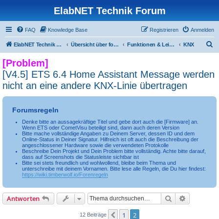
ElabNET Technik Forum
FAQ
Knowledge Base
Registrieren
Anmelden
S
ElabNET Technik Forum
Übersicht über forum.timberwolf.io
Funktionen & Leistungsmerkmale
KNX
u
[Problem]
c
[V4.5] ETS 6.4 Home Assistant Message werden
h
nicht an eine andere KNX-Linie übertragen
e
Forumsregeln
Denke bitte an aussagekräftige Titel und gebe dort auch die [Firmware] an.
Wenn ETS oder CometVisu beteiligt sind, dann auch deren Version
Bitte mache vollständige Angaben zu Deinem Server, dessen ID und dem
Online-Status in Deiner Signatur. Hilfreich ist oft auch die Beschreibung der
angeschlossener Hardware sowie die verwendeten Protokolle
Beschreibe Dein Projekt und Dein Problem bitte vollständig. Achte bitte darauf,
dass auf Screenshots die Statusleiste sichtbar ist
Bitte sei stets freundlich und wohlwollend, bleibe beim Thema und
unterschreibe mit deinem Vornamen. Bitte lese alle Regeln, die Du hier findest:
https://wiki.timberwolf.io/Forenregeln
Suche
Erweiterte
Antworten
1
2
Vorherige
12 Beiträge