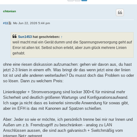
chtonian
B
#11
Mo Jun 22, 2026 5:44 pm
e
i
t
Sun1453
hat geschrieben:
↑
r
a
weil macht mal ein Gerät dumm und die Spannungsversorgung geht auf
g
Error ist allen tot. Selbst schon erlebt, aber zum glück mehrere Linien
gehabt.
ohne eine riesen diskussion aufzumachen: gehen wir davon aus, du hast
jetzt 2-3 linien in einem efh. Was bringt dir das wenn jetzt eine der linien
tot ist und alle anderen weiterlaufen? Du musst doch das Problem so oder
so lösen. Dann zu welchem Preis:
Linienkoppler + Stromversorgung sind locker 300+€ für minimal mehr
Sicherheit und deutlich größeren Wartungs und Konfigurationsaufwand.
Ich sage ja nicht dass es keinerlei sinnvolle Anwendung für sowas gibt,
aber im EFH is das mit Kanonen auf Spatzen schießen.
Aber: Jeder so wie er möchte, ich persönlich trenne bei mir nur Innen und
Außen um z.b. Fremdzugriff zu beschränken - analog zu LAN
Anschlüssen aussen, die sind auch galvanisch + Switchmäßig vom
internen Netz getrennt.