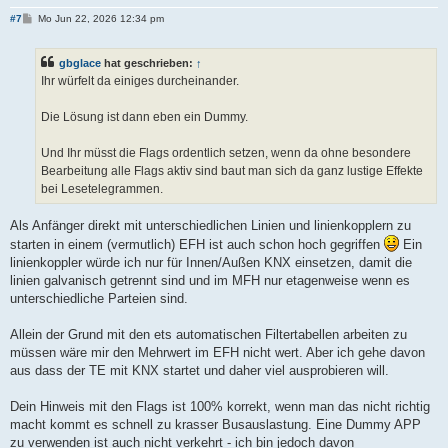
B
#7
Mo Jun 22, 2026 12:34 pm
e
i
t
gbglace
hat geschrieben:
↑
r
a
Ihr würfelt da einiges durcheinander.
g
Die Lösung ist dann eben ein Dummy.
Und Ihr müsst die Flags ordentlich setzen, wenn da ohne besondere
Bearbeitung alle Flags aktiv sind baut man sich da ganz lustige Effekte
bei Lesetelegrammen.
Als Anfänger direkt mit unterschiedlichen Linien und linienkopplern zu
starten in einem (vermutlich) EFH ist auch schon hoch gegriffen
Ein
linienkoppler würde ich nur für Innen/Außen KNX einsetzen, damit die
linien galvanisch getrennt sind und im MFH nur etagenweise wenn es
unterschiedliche Parteien sind.
Allein der Grund mit den ets automatischen Filtertabellen arbeiten zu
müssen wäre mir den Mehrwert im EFH nicht wert. Aber ich gehe davon
aus dass der TE mit KNX startet und daher viel ausprobieren will.
Dein Hinweis mit den Flags ist 100% korrekt, wenn man das nicht richtig
macht kommt es schnell zu krasser Busauslastung. Eine Dummy APP
zu verwenden ist auch nicht verkehrt - ich bin jedoch davon