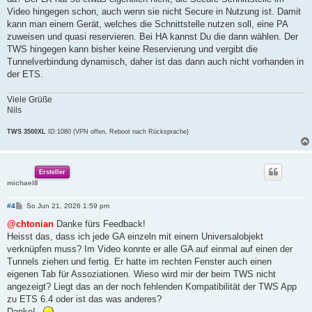
Video hingegen schon, auch wenn sie nicht Secure in Nutzung ist. Damit
kann man einem Gerät, welches die Schnittstelle nutzen soll, eine PA
zuweisen und quasi reservieren. Bei HA kannst Du die dann wählen. Der
TWS hingegen kann bisher keine Reservierung und vergibt die
Tunnelverbindung dynamisch, daher ist das dann auch nicht vorhanden in
der ETS.
Viele Grüße
Nils
TWS 3500XL
ID:1080 (VPN offen, Reboot nach Rücksprache)
Ersteller
michael8
B
#4
So Jun 21, 2026 1:59 pm
e
i
@chtonian
Danke fürs Feedback!
t
Heisst das, dass ich jede GA einzeln mit einem Universalobjekt
r
a
verknüpfen muss? Im Video konnte er alle GA auf einmal auf einen der
g
Tunnels ziehen und fertig. Er hatte im rechten Fenster auch einen
eigenen Tab für Assoziationen. Wieso wird mir der beim TWS nicht
angezeigt? Liegt das an der noch fehlenden Kompatibilität der TWS App
zu ETS 6.4 oder ist das was anderes?
Danke!