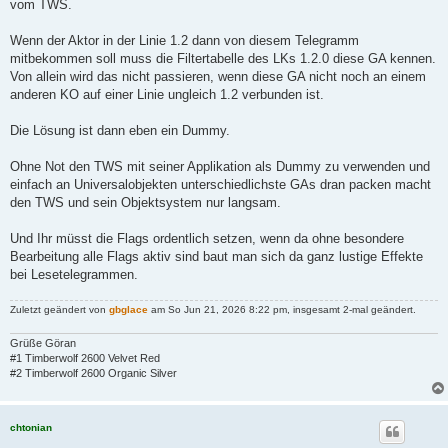
vom TWS.
Wenn der Aktor in der Linie 1.2 dann von diesem Telegramm
mitbekommen soll muss die Filtertabelle des LKs 1.2.0 diese GA kennen.
Von allein wird das nicht passieren, wenn diese GA nicht noch an einem
anderen KO auf einer Linie ungleich 1.2 verbunden ist.
Die Lösung ist dann eben ein Dummy.
Ohne Not den TWS mit seiner Applikation als Dummy zu verwenden und
einfach an Universalobjekten unterschiedlichste GAs dran packen macht
den TWS und sein Objektsystem nur langsam.
Und Ihr müsst die Flags ordentlich setzen, wenn da ohne besondere
Bearbeitung alle Flags aktiv sind baut man sich da ganz lustige Effekte
bei Lesetelegrammen.
Zuletzt geändert von
gbglace
am So Jun 21, 2026 8:22 pm, insgesamt 2-mal geändert.
Grüße Göran
#1 Timberwolf 2600 Velvet Red
#2 Timberwolf 2600 Organic Silver
chtonian