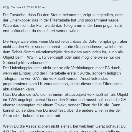
B
#3
So Jun 21, 2026 8:18 am
e
i
Die Tatsache, dass Du den Status bekommst, zeigt ja eigentlich, dass
t
der Linienkopper das in der Filtertabelle hat und programmiert wurde.
r
a
Wäre das nicht der Fall, würde das Telegramm in der Linie ja gar nicht
g
erst auftauchen, da es gefiltert werden würde.
Die Frage wäre eher, wenn Du schreibst, dass Du Daten empfängst, aber
nicht an den Aktor senden kannst: Ist die Gruppenadresse, welche mit
dem Schalt-Kommunikationsobjekt des Aktors verbunden ist, auch als
Objekt beim TWS in ETS verknüpft oder sind möglicherweise nur die
Statusobjekte verbunden?
Der Linienkoppler lässt nicht per se alle Verbindungen einer PA durch,
wenn ein Eintrag und der Filtertabelle erstellt wurde, sondern lediglich
Telegramme von GA's, die verknüpft wurden. Anschließendes
programmieren vom LK vorausgesetzt, damit dieser seine Filtertabelle
aktualisieren kann.
Hast Du also die GA, die mit einem Statusobjekt verknüpft ist, als Objekt
im TWS angelegt, siehst Du nur den Status und musst ggf. noch die GA
ebenso verknüpfen mit einem Objekt, sonder Filtert der LK sie. Dann
kannst Du senden, wie Du möchtest, aber die andere Linie, in der der
Aktor sitzt, bekommt es nicht mit.
Wenn Du die Assoziationen nicht siehst, bei welchem Gerät schaust Du
da? Der LK hat so etwas eigentlich nicht, die Secure Schnittstelle im