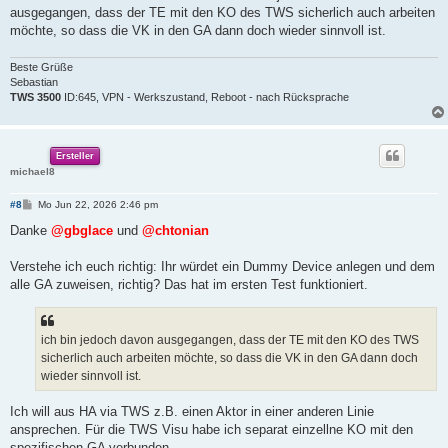
ausgegangen, dass der TE mit den KO des TWS sicherlich auch arbeiten
möchte, so dass die VK in den GA dann doch wieder sinnvoll ist.
Beste Grüße
Sebastian
TWS 3500
ID:645, VPN - Werkszustand, Reboot - nach Rücksprache
Ersteller
michael8
B
#8
Mo Jun 22, 2026 2:46 pm
e
i
Danke
@gbglace
und
@chtonian
t
r
a
Verstehe ich euch richtig: Ihr würdet ein Dummy Device anlegen und dem
g
alle GA zuweisen, richtig? Das hat im ersten Test funktioniert.
ich bin jedoch davon ausgegangen, dass der TE mit den KO des TWS
sicherlich auch arbeiten möchte, so dass die VK in den GA dann doch
wieder sinnvoll ist.
Ich will aus HA via TWS z.B. einen Aktor in einer anderen Linie
ansprechen. Für die TWS Visu habe ich separat einzellne KO mit den
spezifischen GA verbunden.