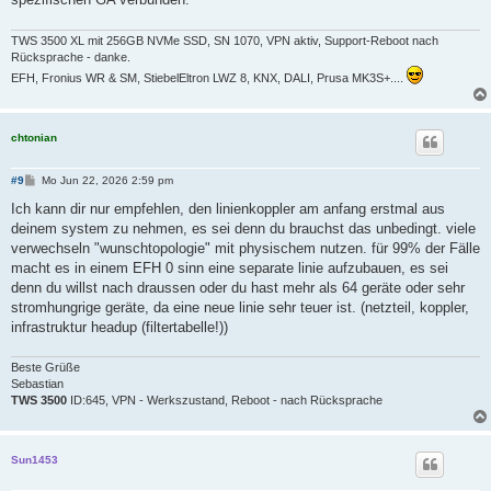
TWS 3500 XL mit 256GB NVMe SSD, SN 1070, VPN aktiv, Support-Reboot nach
Rücksprache - danke.
EFH, Fronius WR & SM, StiebelEltron LWZ 8, KNX, DALI, Prusa MK3S+....
chtonian
B
#9
Mo Jun 22, 2026 2:59 pm
e
i
Ich kann dir nur empfehlen, den linienkoppler am anfang erstmal aus
t
deinem system zu nehmen, es sei denn du brauchst das unbedingt. viele
r
a
verwechseln "wunschtopologie" mit physischem nutzen. für 99% der Fälle
g
macht es in einem EFH 0 sinn eine separate linie aufzubauen, es sei
denn du willst nach draussen oder du hast mehr als 64 geräte oder sehr
stromhungrige geräte, da eine neue linie sehr teuer ist. (netzteil, koppler,
infrastruktur headup (filtertabelle!))
Beste Grüße
Sebastian
TWS 3500
ID:645, VPN - Werkszustand, Reboot - nach Rücksprache
Sun1453