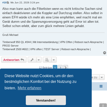
B
#10
Mo Jun 22, 2026 3:24 pm
e
i
Also man kann auch die Filterlisten wenn es nicht kritische Sachen sind
t
einfach deaktivieren und die Koppler auf Durchzug stellen. Also selbst in
r
a
einem EFH würde ich mehr als eine Linie empfehlen, weil macht mal ein
g
Gerät dumm und die Spannungsversorgung geht auf Error ist allen tot.
Selbst schon erlebt, aber zum glück mehrere Linien gehabt.
Gruß Michael
Timberwolf 950 QL #344 | Mit Internetanbindung | VPN Offen | Reboot nach Absprache |
PROD Server
Timberwolf 2500 #602 | VPN offen | TEST Server | Reboot nach Absprache |
Antworten
1
2
Nächste
12 Beiträge
Diese Website nutzt Cookies, um dir den
Gehe zu
bestmöglichen Komfort bei der Nutzung zu
ElabNET Technik Forum
Übersicht über forum.timberwolf.io
bieten.
Mehr erfahren
Unsere Produkte im Online-Shop kaufen
Verstanden!
Powered by
phpBB
® Forum Software © phpBB Limited
Deutsche Übersetzung durch
phpBB.de