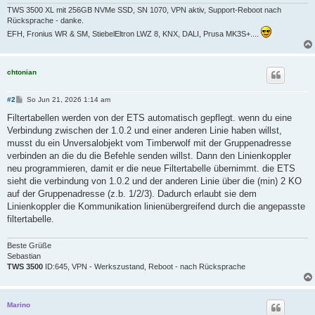
TWS 3500 XL mit 256GB NVMe SSD, SN 1070, VPN aktiv, Support-Reboot nach
Rücksprache - danke.
EFH, Fronius WR & SM, StiebelEltron LWZ 8, KNX, DALI, Prusa MK3S+....
chtonian
B
#2
So Jun 21, 2026 1:14 am
e
i
Filtertabellen werden von der ETS automatisch gepflegt. wenn du eine
t
Verbindung zwischen der 1.0.2 und einer anderen Linie haben willst,
r
a
musst du ein Unversalobjekt vom Timberwolf mit der Gruppenadresse
g
verbinden an die du die Befehle senden willst. Dann den Linienkoppler
neu programmieren, damit er die neue Filtertabelle übernimmt. die ETS
sieht die verbindung von 1.0.2 und der anderen Linie über die (min) 2 KO
auf der Gruppenadresse (z.b. 1/2/3). Dadurch erlaubt sie dem
Linienkoppler die Kommunikation linienübergreifend durch die angepasste
filtertabelle.
Beste Grüße
Sebastian
TWS 3500
ID:645, VPN - Werkszustand, Reboot - nach Rücksprache
Marino