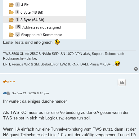
Erste Tests sind erfolgreich.
TWS 3500 XL mit 256GB NVMe SSD, SN 1070, VPN aktiv, Support-Reboot nach
Rücksprache - danke.
EFH, Fronius WR & SM, StiebelEltron LWZ 8, KNX, DALI, Prusa MK3S+....
gbglace
B
#6
So Jun 21, 2026 8:18 pm
e
i
Ihr würfelt da einiges durcheinander.
t
r
a
Als TWS KO muss es nur eine Verbindung zu der GA geben wenn der
g
TWS selbst in sich mit Logik usw. etwas tun soll.
Wenn HA einfach nur eine Tunnelverbindung vom TWS nutzt, dann ist der
HA quasi Teilnehmer der Linie 1.0.x mit der zufällig vergebenen Tunnel PA