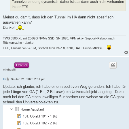
Tunnelverbindung dynamisch, daher ist das dann auch nicht vorhanden
in der ETS.
Meinst du damit, dass ich den Tunnel im HA dann nicht spezifisch
auswählen kann?
Danke!
TWS 3500 XL mit 256GB NVMe SSD, SN 1070, VPN aktiv, Support-Reboot nach
Rücksprache - danke.
EFH, Fronius WR & SM, StiebelEltron LWZ 8, KNX, DALI, Prusa MK3S+....
Ersteller
michael8
B
#5
So Jun 21, 2026 2:51 pm
e
i
Update: ich glaube, ich habe einen speditiven Weg gefunden. Ich habe für
t
jede Länge von GA (1 Bit, 2 Bit usw.) ein Universalobjekt angelegt. Dazu
r
a
noch bei den GA einen jeweiligen Suchordner und weisse so die GA ganz
g
schnell den Universalobjekten zu.