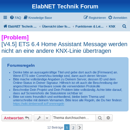
ElabNET Technik Forum
FAQ
Knowledge Base
Registrieren
Anmelden
S
ElabNET Technik Forum
Übersicht über forum.timberwolf.io
Funktionen & Leistungsmerkmale
KNX
u
[Problem]
c
[V4.5] ETS 6.4 Home Assistant Message werden
h
nicht an eine andere KNX-Linie übertragen
e
Forumsregeln
Denke bitte an aussagekräftige Titel und gebe dort auch die [Firmware] an.
Wenn ETS oder CometVisu beteiligt sind, dann auch deren Version
Bitte mache vollständige Angaben zu Deinem Server, dessen ID und dem
Online-Status in Deiner Signatur. Hilfreich ist oft auch die Beschreibung der
angeschlossener Hardware sowie die verwendeten Protokolle
Beschreibe Dein Projekt und Dein Problem bitte vollständig. Achte bitte darauf,
dass auf Screenshots die Statusleiste sichtbar ist
Bitte sei stets freundlich und wohlwollend, bleibe beim Thema und
unterschreibe mit deinem Vornamen. Bitte lese alle Regeln, die Du hier findest:
https://wiki.timberwolf.io/Forenregeln
Suche
Erweiterte
Antworten
1
2
Nächste
12 Beiträge