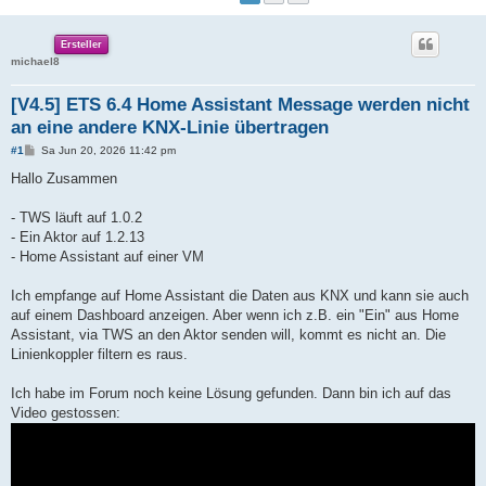
Ersteller
michael8
[V4.5] ETS 6.4 Home Assistant Message werden nicht
an eine andere KNX-Linie übertragen
B
#1
Sa Jun 20, 2026 11:42 pm
e
i
Hallo Zusammen
t
r
a
- TWS läuft auf 1.0.2
g
- Ein Aktor auf 1.2.13
- Home Assistant auf einer VM
Ich empfange auf Home Assistant die Daten aus KNX und kann sie auch
auf einem Dashboard anzeigen. Aber wenn ich z.B. ein "Ein" aus Home
Assistant, via TWS an den Aktor senden will, kommt es nicht an. Die
Linienkoppler filtern es raus.
Ich habe im Forum noch keine Lösung gefunden. Dann bin ich auf das
Video gestossen: