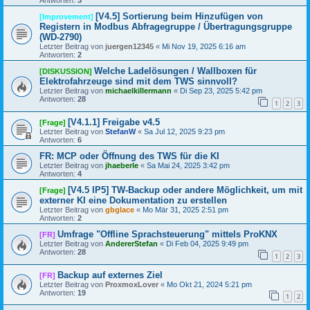
Antworten:
3
[V4.5] Sortierung beim Hinzufügen von
[Improvement]
Registern in Modbus Abfragegruppe / Übertragungsgruppe
(WD-2790)
Letzter Beitrag von
juergen12345
«
Mi Nov 19, 2025 6:16 am
Antworten:
2
Welche Ladelösungen / Wallboxen für
[DISKUSSION]
Elektrofahrzeuge sind mit dem TWS sinnvoll?
Letzter Beitrag von
michaelkillermann
«
Di Sep 23, 2025 5:42 pm
Antworten:
28
1
2
3
[V4.1.1] Freigabe v4.5
[Frage]
Letzter Beitrag von
StefanW
«
Sa Jul 12, 2025 9:23 pm
Antworten:
6
FR: MCP oder Öffnung des TWS für die KI
Letzter Beitrag von
jhaeberle
«
Sa Mai 24, 2025 3:42 pm
Antworten:
4
[V4.5 IP5] TW-Backup oder andere Möglichkeit, um mit
[Frage]
externer KI eine Dokumentation zu erstellen
Letzter Beitrag von
gbglace
«
Mo Mär 31, 2025 2:51 pm
Antworten:
2
Umfrage "Offline Sprachsteuerung" mittels ProKNX
[FR]
Letzter Beitrag von
AndererStefan
«
Di Feb 04, 2025 9:49 pm
Antworten:
28
1
2
3
Backup auf externes Ziel
[FR]
Letzter Beitrag von
ProxmoxLover
«
Mo Okt 21, 2024 5:21 pm
Antworten:
19
1
2