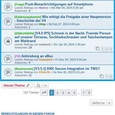
Push-Benachrichtigungen auf Smartphone
[Frage]
Letzter Beitrag von
Marino
«
Mo Mär 04, 2024 8:26 am
Antworten:
9
Wie erfolgt die Freigabe einer Hauptversion
[Erfahrungsbericht]
- Geschichte der V4
Letzter Beitrag von
thtrp
«
Mi Feb 07, 2024 6:59 pm
Antworten:
1
[V4.0 IP5] Schreck in der Nacht. Fremde Person
[DISKUSSION]
auf unserer Terrasse, Suchhubschrauber und Taschenlampen
am Waldrand
Letzter Beitrag von
rowitech
«
Do Jan 18, 2024 1:49 pm
Antworten:
29
1
2
3
Anbindung an eBus
[FR]
Letzter Beitrag von
blaubaerli
«
Fr Dez 29, 2023 8:34 pm
Antworten:
9
[V3.5.1] KNX Secure Integration im TWS?
[Beantwortet]
Letzter Beitrag von
Chris M.
«
So Nov 26, 2023 6:11 pm
Antworten:
11
1
2
Neues Thema
Seite
1
von
7
1
2
3
4
5
7
Nächste
152 Themen
…
Gehe zu
BERECHTIGUNGEN IN DIESEM FORUM