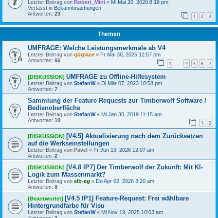
Letzter Beitrag von
Robert_Mini
«
Mi Mai 20, 2020 8:18 pm
Verfasst in
Bekanntmachungen
Antworten:
23
1
2
3
Themen
UMFRAGE: Welche Leistungsmerkmale ab V4
Letzter Beitrag von
gbglace
«
Fr Mai 30, 2025 12:57 pm
Antworten:
66
1
4
5
6
7
…
UMFRAGE zu Offline-Hilfesystem
[DISKUSSION]
Letzter Beitrag von
StefanW
«
Di Mär 07, 2023 10:58 pm
Antworten:
7
Sammlung der Feature Requests zur Timberwolf Software /
Bedienoberfläche
Letzter Beitrag von
StefanW
«
Mi Jan 30, 2019 11:15 am
Antworten:
10
1
2
[V4.5] Aktualisierung nach dem Zurücksetzen
[DISKUSSION]
auf die Werkseinstellungen
Letzter Beitrag von
Pavel
«
Fr Jun 19, 2026 12:07 am
Antworten:
2
[V4.8 IP7] Der Timberwolf der Zukunft: Mit KI-
[DISKUSSION]
Logik zum Massenmarkt?
Letzter Beitrag von
eib-eg
«
Do Apr 02, 2026 3:20 am
Antworten:
8
[V4.5 IP1] Feature-Request: Frei wählbare
[Beantwortet]
Hintergrundfarbe für Visu
Letzter Beitrag von
StefanW
«
Mi Nov 19, 2025 10:03 am