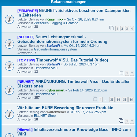
Bekanntmachungen
NEUHEIT: Selektives Löschen von Datenpunkten
[FIRMWARE]
in Zeitserien
Letzter Beitrag von
Kaaennixx
«
So Okt 26, 2025 8:24 am
Verfasst in
Zeitserien, Logging & Grafana
Antworten:
38
1
2
3
4
Neues Leistungsmerkmal -
[NEUHEIT]
Gebäudeinformationssystem für mehr Ordnung
Letzter Beitrag von
StefanW
«
Mo Okt 14, 2024 6:34 pm
Verfasst in
Gebäudeinformationssystem
Antworten:
7
Timberwolf VISU. Das Tutorial (Video)
[TOP TIPP]
Letzter Beitrag von
StefanW
«
So Jul 28, 2024 8:37 pm
Verfasst in
Timberwolf Visu
Antworten:
13
1
2
ANKÜNDIGUNG: Timberwolf Visu - Das Ende aller
[NEUHEIT]
Diskussionen
Letzter Beitrag von
cybersmart
«
Sa Feb 14, 2026 11:26 pm
Verfasst in
Timberwolf Visu
Antworten:
357
1
33
34
35
36
…
Wir bitte um EURE Bewertung für unsere Produkte
Letzter Beitrag von
walterweber
«
Di Feb 27, 2024 2:55 pm
Verfasst in
ElabNET Shop
Antworten:
18
1
2
Inhaltsverzeichnis zur Knowledge Base - INFO zum
[Hinweis]
WIKI