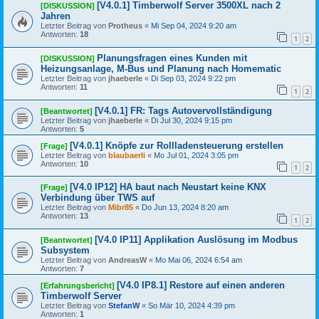
[V4.0.1] Timberwolf Server 3500XL nach 2
[DISKUSSION]
Jahren
Letzter Beitrag von
Protheus
«
Mi Sep 04, 2024 9:20 am
Antworten:
18
1
2
Planungsfragen eines Kunden mit
[DISKUSSION]
Heizungsanlage, M-Bus und Planung nach Homematic
Letzter Beitrag von
jhaeberle
«
Di Sep 03, 2024 9:22 pm
Antworten:
11
1
2
[V4.0.1] FR: Tags Autovervollständigung
[Beantwortet]
Letzter Beitrag von
jhaeberle
«
Di Jul 30, 2024 9:15 pm
Antworten:
5
[V4.0.1] Knöpfe zur Rollladensteuerung erstellen
[Frage]
Letzter Beitrag von
blaubaerli
«
Mo Jul 01, 2024 3:05 pm
Antworten:
10
1
2
[V4.0 IP12] HA baut nach Neustart keine KNX
[Frage]
Verbindung über TWS auf
Letzter Beitrag von
Mibr85
«
Do Jun 13, 2024 8:20 am
Antworten:
13
1
2
[V4.0 IP11] Applikation Auslösung im Modbus
[Beantwortet]
Subsystem
Letzter Beitrag von
AndreasW
«
Mo Mai 06, 2024 6:54 am
Antworten:
7
[V4.0 IP8.1] Restore auf einen anderen
[Erfahrungsbericht]
Timberwolf Server
Letzter Beitrag von
StefanW
«
So Mär 10, 2024 4:39 pm
Antworten:
1