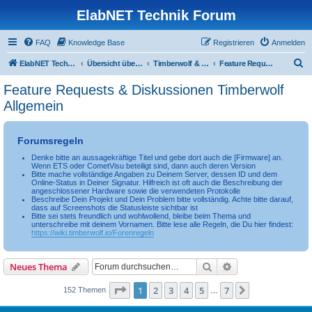
ElabNET Technik Forum
FAQ
Knowledge Base
Registrieren
Anmelden
S
ElabNET Technik Forum
Übersicht über forum.timberwolf.io
Timberwolf & WireGate Server
Feature Requests & Diskussionen Timberwolf Allgemein
u
Feature Requests & Diskussionen Timberwolf
c
Allgemein
h
e
Forumsregeln
Denke bitte an aussagekräftige Titel und gebe dort auch die [Firmware] an.
Wenn ETS oder CometVisu beteiligt sind, dann auch deren Version
Bitte mache vollständige Angaben zu Deinem Server, dessen ID und dem
Online-Status in Deiner Signatur. Hilfreich ist oft auch die Beschreibung der
angeschlossener Hardware sowie die verwendeten Protokolle
Beschreibe Dein Projekt und Dein Problem bitte vollständig. Achte bitte darauf,
dass auf Screenshots die Statusleiste sichtbar ist
Bitte sei stets freundlich und wohlwollend, bleibe beim Thema und
unterschreibe mit deinem Vornamen. Bitte lese alle Regeln, die Du hier findest:
https://wiki.timberwolf.io/Forenregeln
Suche
Erweiterte Suche
Neues Thema
Seite
1
von
7
1
2
3
4
5
7
Nächste
152 Themen
…