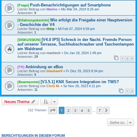
Push-Benachrichtigungen auf Smartphone
[Frage]
Letzter Beitrag von
Marino
«
Mo Mär 04, 2024 8:26 am
Antworten:
9
Wie erfolgt die Freigabe einer Hauptversion
[Erfahrungsbericht]
- Geschichte der V4
Letzter Beitrag von
thtrp
«
Mi Feb 07, 2024 6:59 pm
Antworten:
1
[V4.0 IP5] Schreck in der Nacht. Fremde Person
[DISKUSSION]
auf unserer Terrasse, Suchhubschrauber und Taschenlampen
am Waldrand
Letzter Beitrag von
rowitech
«
Do Jan 18, 2024 1:49 pm
Antworten:
29
1
2
3
Anbindung an eBus
[FR]
Letzter Beitrag von
blaubaerli
«
Fr Dez 29, 2023 8:34 pm
Antworten:
9
[V3.5.1] KNX Secure Integration im TWS?
[Beantwortet]
Letzter Beitrag von
Chris M.
«
So Nov 26, 2023 6:11 pm
Antworten:
11
1
2
Neues Thema
Seite
1
von
7
1
2
3
4
5
7
Nächste
152 Themen
…
Gehe zu
BERECHTIGUNGEN IN DIESEM FORUM