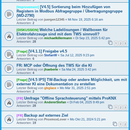
Antworten:
3
[V4.5] Sortierung beim Hinzufügen von
[Improvement]
Registern in Modbus Abfragegruppe / Übertragungsgruppe
(WD-2790)
Letzter Beitrag von
juergen12345
«
Mi Nov 19, 2025 6:16 am
Antworten:
2
Welche Ladelösungen / Wallboxen für
[DISKUSSION]
Elektrofahrzeuge sind mit dem TWS sinnvoll?
Letzter Beitrag von
michaelkillermann
«
Di Sep 23, 2025 5:42 pm
Antworten:
28
1
2
3
[V4.1.1] Freigabe v4.5
[Frage]
Letzter Beitrag von
StefanW
«
Sa Jul 12, 2025 9:23 pm
Antworten:
6
FR: MCP oder Öffnung des TWS für die KI
Letzter Beitrag von
jhaeberle
«
Sa Mai 24, 2025 3:42 pm
Antworten:
4
[V4.5 IP5] TW-Backup oder andere Möglichkeit, um mit
[Frage]
externer KI eine Dokumentation zu erstellen
Letzter Beitrag von
gbglace
«
Mo Mär 31, 2025 2:51 pm
Antworten:
2
Umfrage "Offline Sprachsteuerung" mittels ProKNX
[FR]
Letzter Beitrag von
AndererStefan
«
Di Feb 04, 2025 9:49 pm
Antworten:
28
1
2
3
Backup auf externes Ziel
[FR]
Letzter Beitrag von
ProxmoxLover
«
Mo Okt 21, 2024 5:21 pm
Antworten:
19
1
2