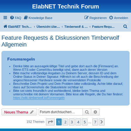
ElabNET Technik Forum
FAQ
Knowledge Base
Registrieren
Anmelden
S
ElabNET Technik Forum
Übersicht über forum.timberwolf.io
Timberwolf & WireGate Server
Feature Requests & Diskussionen Timberwolf Allgemein
u
Feature Requests & Diskussionen Timberwolf
c
Allgemein
h
e
Forumsregeln
Denke bitte an aussagekräftige Titel und gebe dort auch die [Firmware] an.
Wenn ETS oder CometVisu beteiligt sind, dann auch deren Version
Bitte mache vollständige Angaben zu Deinem Server, dessen ID und dem
Online-Status in Deiner Signatur. Hilfreich ist oft auch die Beschreibung der
angeschlossener Hardware sowie die verwendeten Protokolle
Beschreibe Dein Projekt und Dein Problem bitte vollständig. Achte bitte darauf,
dass auf Screenshots die Statusleiste sichtbar ist
Bitte sei stets freundlich und wohlwollend, bleibe beim Thema und
unterschreibe mit deinem Vornamen. Bitte lese alle Regeln, die Du hier findest:
https://wiki.timberwolf.io/Forenregeln
Suche
Erweiterte Suche
Neues Thema
Seite
1
von
7
1
2
3
4
5
7
Nächste
152 Themen
…