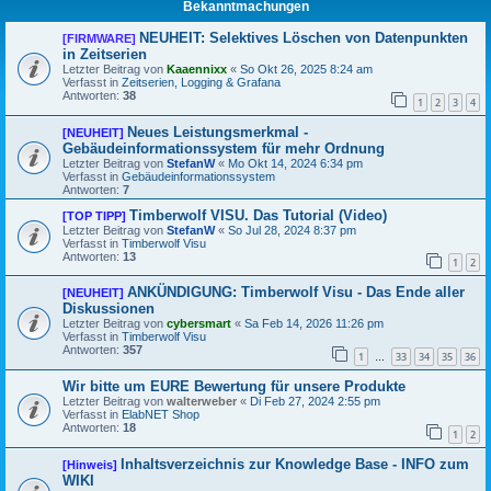
Bekanntmachungen
NEUHEIT: Selektives Löschen von Datenpunkten
[FIRMWARE]
in Zeitserien
Letzter Beitrag von
Kaaennixx
«
So Okt 26, 2025 8:24 am
Verfasst in
Zeitserien, Logging & Grafana
Antworten:
38
1
2
3
4
Neues Leistungsmerkmal -
[NEUHEIT]
Gebäudeinformationssystem für mehr Ordnung
Letzter Beitrag von
StefanW
«
Mo Okt 14, 2024 6:34 pm
Verfasst in
Gebäudeinformationssystem
Antworten:
7
Timberwolf VISU. Das Tutorial (Video)
[TOP TIPP]
Letzter Beitrag von
StefanW
«
So Jul 28, 2024 8:37 pm
Verfasst in
Timberwolf Visu
Antworten:
13
1
2
ANKÜNDIGUNG: Timberwolf Visu - Das Ende aller
[NEUHEIT]
Diskussionen
Letzter Beitrag von
cybersmart
«
Sa Feb 14, 2026 11:26 pm
Verfasst in
Timberwolf Visu
Antworten:
357
1
33
34
35
36
…
Wir bitte um EURE Bewertung für unsere Produkte
Letzter Beitrag von
walterweber
«
Di Feb 27, 2024 2:55 pm
Verfasst in
ElabNET Shop
Antworten:
18
1
2
Inhaltsverzeichnis zur Knowledge Base - INFO zum
[Hinweis]
WIKI