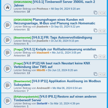
[V4.0.1] Timberwolf Server 3500XL nach 2
[DISKUSSION]
Jahren
Letzter Beitrag von
Protheus
«
Mi Sep 04, 2024 9:20 am
Antworten:
18
1
2
Planungsfragen eines Kunden mit
[DISKUSSION]
Heizungsanlage, M-Bus und Planung nach Homematic
Letzter Beitrag von
jhaeberle
«
Di Sep 03, 2024 9:22 pm
Antworten:
11
1
2
[V4.0.1] FR: Tags Autovervollständigung
[Beantwortet]
Letzter Beitrag von
jhaeberle
«
Di Jul 30, 2024 9:15 pm
Antworten:
5
[V4.0.1] Knöpfe zur Rollladensteuerung erstellen
[Frage]
Letzter Beitrag von
blaubaerli
«
Mo Jul 01, 2024 3:05 pm
Antworten:
10
1
2
[V4.0 IP12] HA baut nach Neustart keine KNX
[Frage]
Verbindung über TWS auf
Letzter Beitrag von
Mibr85
«
Do Jun 13, 2024 8:20 am
Antworten:
13
1
2
[V4.0 IP11] Applikation Auslösung im Modbus
[Beantwortet]
Subsystem
Letzter Beitrag von
AndreasW
«
Mo Mai 06, 2024 6:54 am
Antworten:
7
[V4.0 IP8.1] Restore auf einen anderen
[Erfahrungsbericht]
Timberwolf Server
Letzter Beitrag von
StefanW
«
So Mär 10, 2024 4:39 pm
Antworten:
1