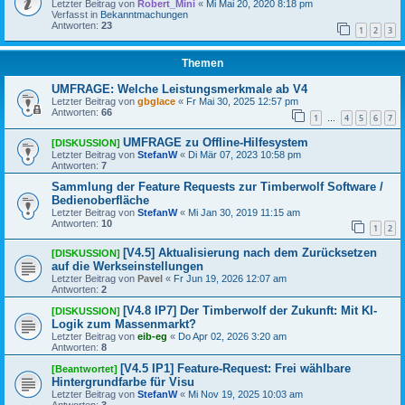
Letzter Beitrag von
Robert_Mini
«
Mi Mai 20, 2020 8:18 pm
Verfasst in
Bekanntmachungen
Antworten:
23
1
2
3
Themen
UMFRAGE: Welche Leistungsmerkmale ab V4
Letzter Beitrag von
gbglace
«
Fr Mai 30, 2025 12:57 pm
Antworten:
66
1
4
5
6
7
…
UMFRAGE zu Offline-Hilfesystem
[DISKUSSION]
Letzter Beitrag von
StefanW
«
Di Mär 07, 2023 10:58 pm
Antworten:
7
Sammlung der Feature Requests zur Timberwolf Software /
Bedienoberfläche
Letzter Beitrag von
StefanW
«
Mi Jan 30, 2019 11:15 am
Antworten:
10
1
2
[V4.5] Aktualisierung nach dem Zurücksetzen
[DISKUSSION]
auf die Werkseinstellungen
Letzter Beitrag von
Pavel
«
Fr Jun 19, 2026 12:07 am
Antworten:
2
[V4.8 IP7] Der Timberwolf der Zukunft: Mit KI-
[DISKUSSION]
Logik zum Massenmarkt?
Letzter Beitrag von
eib-eg
«
Do Apr 02, 2026 3:20 am
Antworten:
8
[V4.5 IP1] Feature-Request: Frei wählbare
[Beantwortet]
Hintergrundfarbe für Visu
Letzter Beitrag von
StefanW
«
Mi Nov 19, 2025 10:03 am