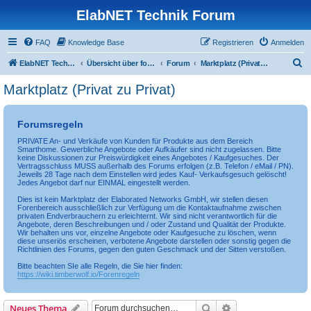
ElabNET Technik Forum
FAQ
Knowledge Base
Registrieren
Anmelden
S
ElabNET Technik Forum
Übersicht über forum.timberwolf.io
Forum
Marktplatz (Privat zu Privat)
u
Marktplatz (Privat zu Privat)
c
h
Forumsregeln
e
PRIVATE An- und Verkäufe von Kunden für Produkte aus dem Bereich
Smarthome. Gewerbliche Angebote oder Aufkäufer sind nicht zugelassen. Bitte
keine Diskussionen zur Preiswürdigkeit eines Angebotes / Kaufgesuches. Der
Vertragsschluss MUSS außerhalb des Forums erfolgen (z.B. Telefon / eMail / PN).
Jeweils 28 Tage nach dem Einstellen wird jedes Kauf- Verkaufsgesuch gelöscht!
Jedes Angebot darf nur EINMAL eingestellt werden.
Dies ist kein Marktplatz der Elaborated Networks GmbH, wir stellen diesen
Forenbereich ausschließlich zur Verfügung um die Kontaktaufnahme zwischen
privaten Endverbrauchern zu erleichternt. Wir sind nicht verantwortlich für die
Angebote, deren Beschreibungen und / oder Zustand und Qualität der Produkte.
Wir behalten uns vor, einzelne Angebote oder Kaufgesuche zu löschen, wenn
diese unseriös erscheinen, verbotene Angebote darstellen oder sonstig gegen die
Richtlinien des Forums, gegen den guten Geschmack und der Sitten verstoßen.
Bitte beachten SIe alle Regeln, die Sie hier finden:
https://wiki.timberwolf.io/Forenregeln
Suche
Erweiterte Suche
Neues Thema