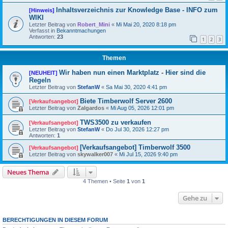
Inhaltsverzeichnis zur Knowledge Base - INFO zum
[Hinweis]
WIKI
Letzter Beitrag von
Robert_Mini
«
Mi Mai 20, 2020 8:18 pm
Verfasst in
Bekanntmachungen
Antworten:
23
1
2
3
Themen
Wir haben nun einen Marktplatz - Hier sind die
[NEUHEIT]
Regeln
Letzter Beitrag von
StefanW
«
Sa Mai 30, 2020 4:41 pm
Biete Timberwolf Server 2600
[Verkaufsangebot]
Letzter Beitrag von
Zalgardos
«
Mi Aug 05, 2026 12:01 pm
TWS3500 zu verkaufen
[Verkaufsangebot]
Letzter Beitrag von
StefanW
«
Do Jul 30, 2026 12:27 pm
Antworten:
1
[Verkaufsangebot] Timberwolf 3500
[Verkaufsangebot]
Letzter Beitrag von
skywalker007
«
Mi Jul 15, 2026 9:40 pm
Neues Thema
4 Themen • Seite
1
von
1
Gehe zu
BERECHTIGUNGEN IN DIESEM FORUM