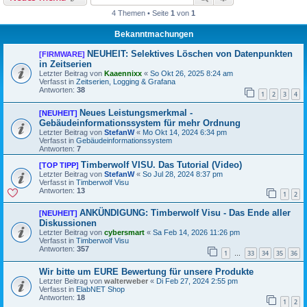
4 Themen • Seite
1
von
1
Bekanntmachungen
NEUHEIT: Selektives Löschen von Datenpunkten
[FIRMWARE]
in Zeitserien
Letzter Beitrag von
Kaaennixx
«
So Okt 26, 2025 8:24 am
Verfasst in
Zeitserien, Logging & Grafana
Antworten:
38
1
2
3
4
Neues Leistungsmerkmal -
[NEUHEIT]
Gebäudeinformationssystem für mehr Ordnung
Letzter Beitrag von
StefanW
«
Mo Okt 14, 2024 6:34 pm
Verfasst in
Gebäudeinformationssystem
Antworten:
7
Timberwolf VISU. Das Tutorial (Video)
[TOP TIPP]
Letzter Beitrag von
StefanW
«
So Jul 28, 2024 8:37 pm
Verfasst in
Timberwolf Visu
Antworten:
13
1
2
ANKÜNDIGUNG: Timberwolf Visu - Das Ende aller
[NEUHEIT]
Diskussionen
Letzter Beitrag von
cybersmart
«
Sa Feb 14, 2026 11:26 pm
Verfasst in
Timberwolf Visu
Antworten:
357
1
33
34
35
36
…
Wir bitte um EURE Bewertung für unsere Produkte
Letzter Beitrag von
walterweber
«
Di Feb 27, 2024 2:55 pm
Verfasst in
ElabNET Shop
Antworten:
18
1
2