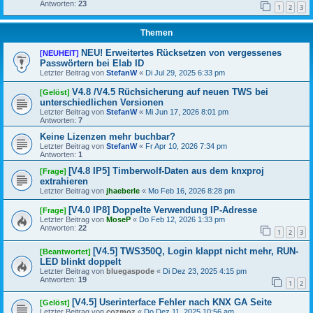
Antworten:
23
1
2
3
Themen
NEU! Erweitertes Rücksetzen von vergessenes
[NEUHEIT]
Passwörtern bei Elab ID
Letzter Beitrag von
StefanW
«
Di Jul 29, 2025 6:33 pm
V4.8 /V4.5 Rüchsicherung auf neuen TWS bei
[Gelöst]
unterschiedlichen Versionen
Letzter Beitrag von
StefanW
«
Mi Jun 17, 2026 8:01 pm
Antworten:
7
Keine Lizenzen mehr buchbar?
Letzter Beitrag von
StefanW
«
Fr Apr 10, 2026 7:34 pm
Antworten:
1
[V4.8 IP5] Timberwolf-Daten aus dem knxproj
[Frage]
extrahieren
Letzter Beitrag von
jhaeberle
«
Mo Feb 16, 2026 8:28 pm
[V4.0 IP8] Doppelte Verwendung IP-Adresse
[Frage]
Letzter Beitrag von
MoseP
«
Do Feb 12, 2026 1:33 pm
Antworten:
22
1
2
3
[V4.5] TWS350Q, Login klappt nicht mehr, RUN-
[Beantwortet]
LED blinkt doppelt
Letzter Beitrag von
bluegaspode
«
Di Dez 23, 2025 4:15 pm
Antworten:
19
1
2
[V4.5] Userinterface Fehler nach KNX GA Seite
[Gelöst]
Letzter Beitrag von
cozmoz
«
Do Dez 11, 2025 10:56 am