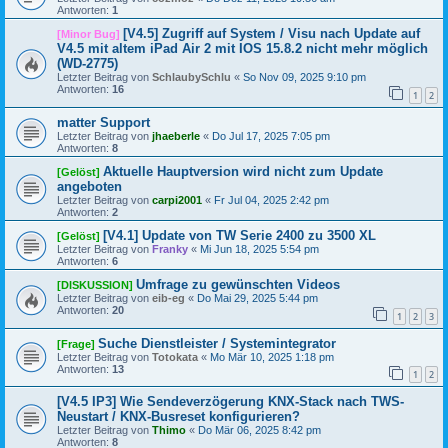
Antworten:
1
[V4.5] Zugriff auf System / Visu nach Update auf
[Minor Bug]
V4.5 mit altem iPad Air 2 mit IOS 15.8.2 nicht mehr möglich
(WD-2775)
Letzter Beitrag von
SchlaubySchlu
«
So Nov 09, 2025 9:10 pm
Antworten:
16
1
2
matter Support
Letzter Beitrag von
jhaeberle
«
Do Jul 17, 2025 7:05 pm
Antworten:
8
Aktuelle Hauptversion wird nicht zum Update
[Gelöst]
angeboten
Letzter Beitrag von
carpi2001
«
Fr Jul 04, 2025 2:42 pm
Antworten:
2
[V4.1] Update von TW Serie 2400 zu 3500 XL
[Gelöst]
Letzter Beitrag von
Franky
«
Mi Jun 18, 2025 5:54 pm
Antworten:
6
Umfrage zu gewünschten Videos
[DISKUSSION]
Letzter Beitrag von
eib-eg
«
Do Mai 29, 2025 5:44 pm
Antworten:
20
1
2
3
Suche Dienstleister / Systemintegrator
[Frage]
Letzter Beitrag von
Totokata
«
Mo Mär 10, 2025 1:18 pm
Antworten:
13
1
2
[V4.5 IP3] Wie Sendeverzögerung KNX-Stack nach TWS-
Neustart / KNX-Busreset konfigurieren?
Letzter Beitrag von
Thimo
«
Do Mär 06, 2025 8:42 pm
Antworten:
8