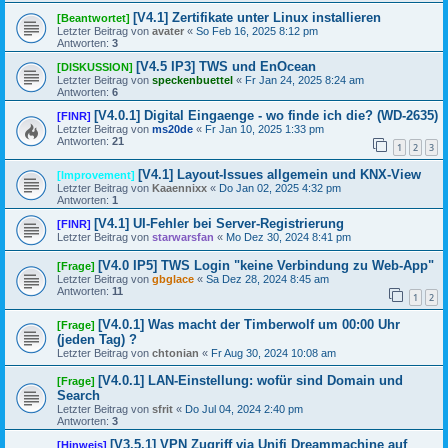
[V4.1] Zertifikate unter Linux installieren
[Beantwortet]
Letzter Beitrag von
avater
«
So Feb 16, 2025 8:12 pm
Antworten:
3
[V4.5 IP3] TWS und EnOcean
[DISKUSSION]
Letzter Beitrag von
speckenbuettel
«
Fr Jan 24, 2025 8:24 am
Antworten:
6
[V4.0.1] Digital Eingaenge - wo finde ich die? (WD-2635)
[FINR]
Letzter Beitrag von
ms20de
«
Fr Jan 10, 2025 1:33 pm
Antworten:
21
1
2
3
[V4.1] Layout-Issues allgemein und KNX-View
[Improvement]
Letzter Beitrag von
Kaaennixx
«
Do Jan 02, 2025 4:32 pm
Antworten:
1
[V4.1] UI-Fehler bei Server-Registrierung
[FINR]
Letzter Beitrag von
starwarsfan
«
Mo Dez 30, 2024 8:41 pm
[V4.0 IP5] TWS Login "keine Verbindung zu Web-App"
[Frage]
Letzter Beitrag von
gbglace
«
Sa Dez 28, 2024 8:45 am
Antworten:
11
1
2
[V4.0.1] Was macht der Timberwolf um 00:00 Uhr
[Frage]
(jeden Tag) ?
Letzter Beitrag von
chtonian
«
Fr Aug 30, 2024 10:08 am
[V4.0.1] LAN-Einstellung: wofür sind Domain und
[Frage]
Search
Letzter Beitrag von
sfrit
«
Do Jul 04, 2024 2:40 pm
Antworten:
3
[V3.5.1] VPN Zugriff via Unifi Dreammachine auf
[Hinweis]