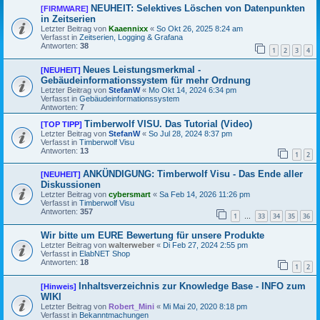
NEUHEIT: Selektives Löschen von Datenpunkten
[FIRMWARE]
in Zeitserien
Letzter Beitrag von
Kaaennixx
«
So Okt 26, 2025 8:24 am
Verfasst in
Zeitserien, Logging & Grafana
Antworten:
38
1
2
3
4
Neues Leistungsmerkmal -
[NEUHEIT]
Gebäudeinformationssystem für mehr Ordnung
Letzter Beitrag von
StefanW
«
Mo Okt 14, 2024 6:34 pm
Verfasst in
Gebäudeinformationssystem
Antworten:
7
Timberwolf VISU. Das Tutorial (Video)
[TOP TIPP]
Letzter Beitrag von
StefanW
«
So Jul 28, 2024 8:37 pm
Verfasst in
Timberwolf Visu
Antworten:
13
1
2
ANKÜNDIGUNG: Timberwolf Visu - Das Ende aller
[NEUHEIT]
Diskussionen
Letzter Beitrag von
cybersmart
«
Sa Feb 14, 2026 11:26 pm
Verfasst in
Timberwolf Visu
Antworten:
357
1
33
34
35
36
…
Wir bitte um EURE Bewertung für unsere Produkte
Letzter Beitrag von
walterweber
«
Di Feb 27, 2024 2:55 pm
Verfasst in
ElabNET Shop
Antworten:
18
1
2
Inhaltsverzeichnis zur Knowledge Base - INFO zum
[Hinweis]
WIKI
Letzter Beitrag von
Robert_Mini
«
Mi Mai 20, 2020 8:18 pm
Verfasst in
Bekanntmachungen