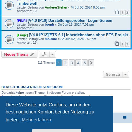
Timberwolf
Letzter Beitrag von
AndererStefan
«
Mi Jul 03, 2024 9:00 pm
Antworten:
10
1
2
[V4.0 IP10] Darstellungsproblem Login-Screen
[FINR]
Letzter Beitrag von
bondt
«
Do Jun 13, 2024 7:01 pm
Antworten:
1
[V4.0 IP12][ETS 6.1] Inbetriebnahme ohne ETS Projekt
[Frage]
Letzter Beitrag von
ms20de
«
So Jun 02, 2024 2:57 pm
Antworten:
13
1
2
Neues Thema
1
2
3
4
5
Nächste
111 Themen
Gehe zu
BERECHTIGUNGEN IN DIESEM FORUM
Du darfst
keine
neuen Themen in diesem Forum erstellen.
Du darfst
keine
Antworten zu Themen in diesem Forum erstellen.
Du darfst deine Beiträge in diesem Forum
nicht
ändern.
Diese Website nutzt Cookies, um dir den
Du darfst deine Beiträge in diesem Forum
nicht
löschen.
Du darfst
keine
Dateianhänge in diesem Forum erstellen.
bestmöglichen Komfort bei der Nutzung zu
ElabNET Technik Forum
Übersicht über forum.timberwolf.io
bieten.
Mehr erfahren
Unsere Produkte im Online-Shop kaufen