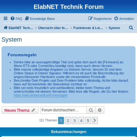
ElabNET Technik Forum
FAQ
Knowledge Base
Registrieren
Anmelden
S
ElabNET Technik Forum
Übersicht über forum.timberwolf.io
Funktionen & Leistungsmerkmale
System
u
System
c
h
Forumsregeln
e
Denke bitte an aussagekräftige Titel und gebe dort auch die [Firmware] an.
Wenn ETS oder CometVisu beteiligt sind, dann auch deren Version
Bitte mache vollständige Angaben zu Deinem Server, dessen ID und dem
Online-Status in Deiner Signatur. Hilfreich ist oft auch die Beschreibung der
angeschlossener Hardware sowie die verwendeten Protokolle
Beschreibe Dein Projekt und Dein Problem bitte vollständig. Achte bitte darauf,
dass auf Screenshots die Statusleiste sichtbar ist
Bitte sei stets freundlich und wohlwollend, bleibe beim Thema und
unterschreibe mit deinem Vornamen. Bitte lese alle Regeln, die Du hier findest:
https://wiki.timberwolf.io/Forenregeln
Suche
Erweiterte Suche
Neues Thema
1
2
3
4
5
Nächste
111 Themen
Bekanntmachungen