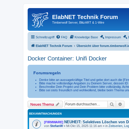
ElabNET Technik Forum
Timberwolf Server, BlitzART & 1-Wire
Schnellzugriff
FAQ
Knowledge Base
Impressum
ElabNET Technik Forum
Übersicht über forum.timberwolf.i
Docker Container: Unifi Docker
Forumsregeln
Denke bitte an aussagekräftige Titel und gebe dort auch die [F
Bitte mache vollständige Angaben zu Deinem Server, dessen ID u
Beschreibe Dein Projekt und Dein Problem bitte vollständig. Achte
Bitte sei stets freundlich und wohlwollend, bleibe beim Thema un
Suche
Erw
Neues Thema
BEKANNTMACHUNGEN
NEUHEIT: Selektives Löschen von Da
[FIRMWARE]
von
StefanW
»
Mi Okt 15, 2025 11:16 am
» in
Zeitserien, Lo