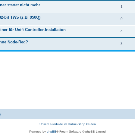
iner startet nicht mehr
1
32-bit TWS (z.B. 950Q)
0
ner für Unifi Controller-Installation
4
ohne Node-Red?
3
o
Unsere Produkte im Online-Shop kaufen
Powered by
phpBB
® Forum Software © phpBB Limited