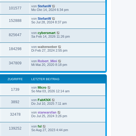
von
StefanW
101577
Mo Okt 14, 2024 6:34 pm
von
StefanW
152888
So Jul 28, 2024 8:37 pm
von
cybersmart
825647
Sa Feb 14, 2026 11:26 pm
von
walterweber
184298
Di Feb 27, 2024 2:55 pm
von
Robert_Mini
347809
Mi Mai 20, 2020 8:18 pm
ZUGRIFFE
LETZTER BEITRAG
von
Micro
1739
So Mai 03, 2026 12:14 am
von
FabKNX
3892
Do Jul 10, 2025 7:11 am
von
starwarsfan
32478
Do Jul 25, 2024 3:26 pm
von
fsl
139252
So Aug 27, 2023 4:44 pm