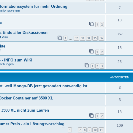
formationssystem für mehr Ordnung
7
ationssystem
)
13
su
1
2
 Ende aller Diskussionen
357
f Visu
1
32
33
34
35
36
…
kte
18
p
1
2
e - INFO zum WIKI
23
achungen
1
2
3
ANTWORTEN
ert, weil Mongo-DB jetzt gesondert notwendig ist.
3
s Docker Container auf 3500 XL
3
f 3500 XL nicht zum Laufen
18
1
2
umer Preis - ein Lösungsvorschlag
109
1
7
8
9
10
11
…