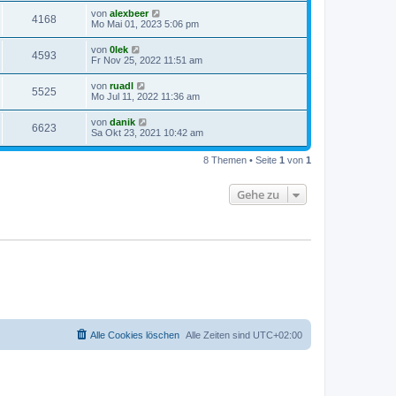
von
alexbeer
4168
Mo Mai 01, 2023 5:06 pm
von
0lek
4593
Fr Nov 25, 2022 11:51 am
von
ruadl
5525
Mo Jul 11, 2022 11:36 am
von
danik
6623
Sa Okt 23, 2021 10:42 am
8 Themen • Seite
1
von
1
Gehe zu
Alle Cookies löschen
Alle Zeiten sind
UTC+02:00