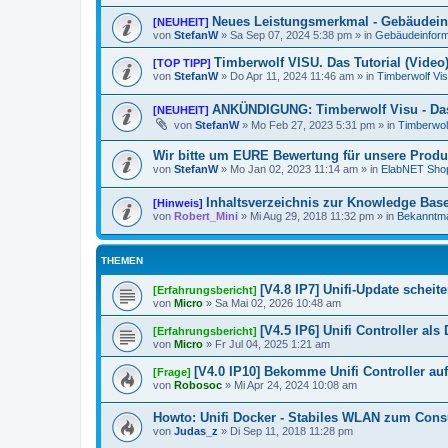
Neues Leistungsmerkmal - Gebäudein
[NEUHEIT]
von
StefanW
»
Sa Sep 07, 2024 5:38 pm
» in
Gebäudeinform
Timberwolf VISU. Das Tutorial (Video
[TOP TIPP]
von
StefanW
»
Do Apr 11, 2024 11:46 am
» in
Timberwolf Vi
ANKÜNDIGUNG: Timberwolf Visu - Das
[NEUHEIT]
von
StefanW
»
Mo Feb 27, 2023 5:31 pm
» in
Timberwol
Wir bitte um EURE Bewertung für unsere Produ
von
StefanW
»
Mo Jan 02, 2023 11:14 am
» in
ElabNET Sho
Inhaltsverzeichnis zur Knowledge Bas
[Hinweis]
von
Robert_Mini
»
Mi Aug 29, 2018 11:32 pm
» in
Bekanntm
THEMEN
[V4.8 IP7] Unifi-Update scheit
[Erfahrungsbericht]
von
Micro
»
Sa Mai 02, 2026 10:48 am
[V4.5 IP6] Unifi Controller al
[Erfahrungsbericht]
von
Micro
»
Fr Jul 04, 2025 1:21 am
[V4.0 IP10] Bekomme Unifi Controller au
[Frage]
von
Robosoc
»
Mi Apr 24, 2024 10:08 am
Howto: Unifi Docker - Stabiles WLAN zum Cons
von
Judas_z
»
Di Sep 11, 2018 11:28 pm