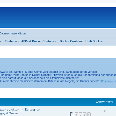
Datenschutzerklärung
o
Timberwolf APPs & Docker Container
Docker Container: Unifi Docker
irmware] an. Wenn ETS oder CometVisu beteiligt sind, dann auch deren Version
nd dem Online-Status in Deiner Signatur. Hilfreich ist oft auch die Beschreibung der anges
 bitte darauf, dass auf Screenshots die Statusleiste sichtbar ist
d unterschreibe mit deinem Vornamen. Bitte lese alle Regeln, die Du hier findest:
https://wiki.
eiterte Suche
ANTWORTEN
tenpunkten in Zeitserien
38
gging & Grafana
1
2
3
4