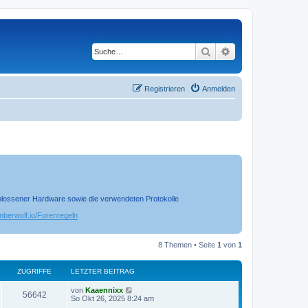
Suche
Erweiterte Suche
Registrieren
Anmelden
chlossener Hardware sowie die verwendeten Protokolle
timberwolf.io/Forenregeln
8 Themen • Seite
1
von
1
ZUGRIFFE
LETZTER BEITRAG
von
Kaaennixx
56642
So Okt 26, 2025 8:24 am