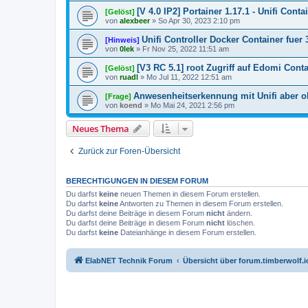
[V 4.0 IP2] Portainer 1.17.1 - Unifi Conta
[Gelöst]
von
alexbeer
»
So Apr 30, 2023 2:10 pm
Unifi Controller Docker Container fuer 
[Hinweis]
von
0lek
»
Fr Nov 25, 2022 11:51 am
[V3 RC 5.1] root Zugriff auf Edomi Contai
[Gelöst]
von
ruadl
»
Mo Jul 11, 2022 12:51 am
Anwesenheitserkennung mit Unifi aber 
[Frage]
von
koend
»
Mo Mai 24, 2021 2:56 pm
Neues Thema
Zurück zur Foren-Übersicht
BERECHTIGUNGEN IN DIESEM FORUM
Du darfst
keine
neuen Themen in diesem Forum erstellen.
Du darfst
keine
Antworten zu Themen in diesem Forum erstellen.
Du darfst deine Beiträge in diesem Forum
nicht
ändern.
Du darfst deine Beiträge in diesem Forum
nicht
löschen.
Du darfst
keine
Dateianhänge in diesem Forum erstellen.
ElabNET Technik Forum
Übersicht über forum.timberwolf.i