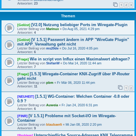
Antworten:
23
1
2
3
Themen
[V2.0] Nutzung beliebiger Ports im Wiregate-Plugin
[Gelöst]
Letzter Beitrag von
Marinux
«
Do Aug 05, 2021 4:29 pm
Antworten:
4
[V 1.5.1] Passwort ändern in APP "WireGate Plugin"
[Gelöst]
mit APP_Verwaltung geht nicht
Letzter Beitrag von
ms20de
«
Do Jul 16, 2020 4:05 pm
Antworten:
6
Wie in script von Influx einen Maximalwert abfragen?
[Frage]
Letzter Beitrag von
StefanW
«
Do Mai 14, 2020 11:44 am
Antworten:
7
[1.5.3] Wiregate-Container KNX-Zugriff über IP-Router
[Frage]
geht nicht
Letzter Beitrag von
pbm
«
Fr Mär 06, 2020 11:44 pm
Antworten:
11
1
2
[1.5.1] WG-Container: Welchen Container -0.8 oder
[NEUHEIT]
0.9 ?
Letzter Beitrag von
Auweia
«
Fr Jan 24, 2020 6:31 pm
Antworten:
6
[V 1.5.1] Probleme mit Socket-I/O im Wiregate-
[FINR]
Container
Letzter Beitrag von
blaubaerli
«
Mi Jan 08, 2020 2:20 pm
Antworten:
9
Unterschiedliche Source-Adressen KNX Telegramme
[Problem]