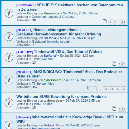
NEUHEIT: Selektives Löschen von Datenpunkten
[FIRMWARE]
in Zeitserien
Letzter Beitrag von
Kaaennixx
«
So Okt 26, 2025 8:24 am
Verfasst in
Zeitserien, Logging & Grafana
Antworten:
38
1
2
3
4
Neues Leistungsmerkmal -
[NEUHEIT]
Gebäudeinformationssystem für mehr Ordnung
Letzter Beitrag von
StefanW
«
Mo Okt 14, 2024 6:34 pm
Verfasst in
Gebäudeinformationssystem
Antworten:
7
Timberwolf VISU. Das Tutorial (Video)
[TOP TIPP]
Letzter Beitrag von
StefanW
«
So Jul 28, 2024 8:37 pm
Verfasst in
Timberwolf Visu
Antworten:
13
1
2
ANKÜNDIGUNG: Timberwolf Visu - Das Ende aller
[NEUHEIT]
Diskussionen
Letzter Beitrag von
cybersmart
«
Sa Feb 14, 2026 11:26 pm
Verfasst in
Timberwolf Visu
Antworten:
357
1
33
34
35
36
…
Wir bitte um EURE Bewertung für unsere Produkte
Letzter Beitrag von
walterweber
«
Di Feb 27, 2024 2:55 pm
Verfasst in
ElabNET Shop
Antworten:
18
1
2
Inhaltsverzeichnis zur Knowledge Base - INFO zum
[Hinweis]
WIKI
Letzter Beitrag von
Robert_Mini
«
Mi Mai 20, 2020 8:18 pm
Verfasst in
Bekanntmachungen