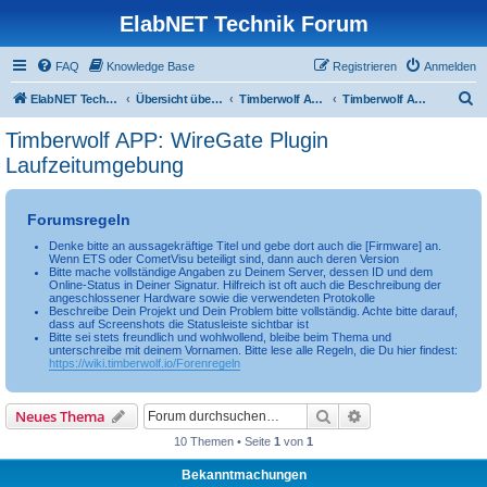
ElabNET Technik Forum
FAQ
Knowledge Base
Registrieren
Anmelden
S
ElabNET Technik Forum
Übersicht über forum.timberwolf.io
Timberwolf APPs & Docker Container
Timberwolf APP: WireGate Plugin Laufzeitumgebung
u
Timberwolf APP: WireGate Plugin
c
Laufzeitumgebung
h
e
Forumsregeln
Denke bitte an aussagekräftige Titel und gebe dort auch die [Firmware] an.
Wenn ETS oder CometVisu beteiligt sind, dann auch deren Version
Bitte mache vollständige Angaben zu Deinem Server, dessen ID und dem
Online-Status in Deiner Signatur. Hilfreich ist oft auch die Beschreibung der
angeschlossener Hardware sowie die verwendeten Protokolle
Beschreibe Dein Projekt und Dein Problem bitte vollständig. Achte bitte darauf,
dass auf Screenshots die Statusleiste sichtbar ist
Bitte sei stets freundlich und wohlwollend, bleibe beim Thema und
unterschreibe mit deinem Vornamen. Bitte lese alle Regeln, die Du hier findest:
https://wiki.timberwolf.io/Forenregeln
Suche
Erweiterte Suche
Neues Thema
10 Themen • Seite
1
von
1
Bekanntmachungen