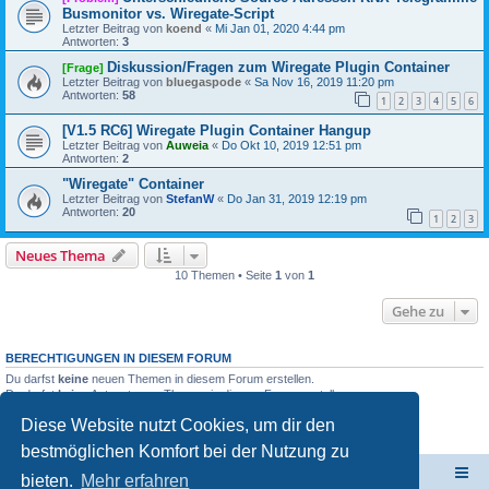
Busmonitor vs. Wiregate-Script
Letzter Beitrag von
koend
«
Mi Jan 01, 2020 4:44 pm
Antworten:
3
Diskussion/Fragen zum Wiregate Plugin Container
[Frage]
Letzter Beitrag von
bluegaspode
«
Sa Nov 16, 2019 11:20 pm
Antworten:
58
1
2
3
4
5
6
[V1.5 RC6] Wiregate Plugin Container Hangup
Letzter Beitrag von
Auweia
«
Do Okt 10, 2019 12:51 pm
Antworten:
2
"Wiregate" Container
Letzter Beitrag von
StefanW
«
Do Jan 31, 2019 12:19 pm
Antworten:
20
1
2
3
Neues Thema
10 Themen • Seite
1
von
1
Gehe zu
BERECHTIGUNGEN IN DIESEM FORUM
Du darfst
keine
neuen Themen in diesem Forum erstellen.
Du darfst
keine
Antworten zu Themen in diesem Forum erstellen.
Du darfst deine Beiträge in diesem Forum
nicht
ändern.
Diese Website nutzt Cookies, um dir den
Du darfst deine Beiträge in diesem Forum
nicht
löschen.
Du darfst
keine
Dateianhänge in diesem Forum erstellen.
bestmöglichen Komfort bei der Nutzung zu
ElabNET Technik Forum
Übersicht über forum.timberwolf.io
bieten.
Mehr erfahren