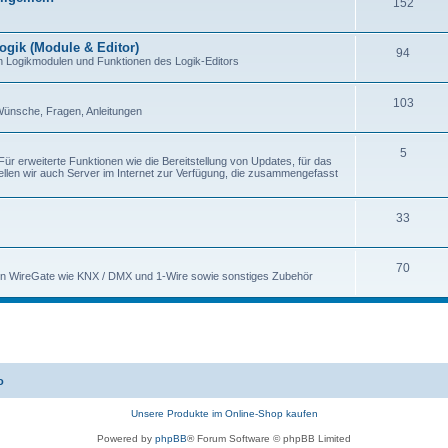
152
ogik (Module & Editor)
94
n Logikmodulen und Funktionen des Logik-Editors
103
Wünsche, Fragen, Anleitungen
5
 Für erweiterte Funktionen wie die Bereitstellung von Updates, für das
ellen wir auch Server im Internet zur Verfügung, die zusammengefasst
33
70
 von WireGate wie KNX / DMX und 1-Wire sowie sonstiges Zubehör
o
Unsere Produkte im Online-Shop kaufen
Powered by
phpBB
® Forum Software © phpBB Limited