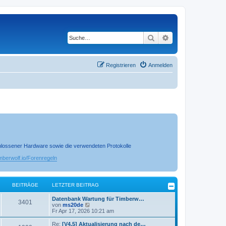
Suche
Erweiterte Suche
Registrieren
Anmelden
chlossener Hardware sowie die verwendeten Protokolle
timberwolf.io/Forenregeln
BEITRÄGE
LETZTER BEITRAG
Datenbank Wartung für Timberw…
3401
N
von
ms20de
e
Fr Apr 17, 2026 10:21 am
u
e
Re:
[V4.5] Aktualisierung nach de…