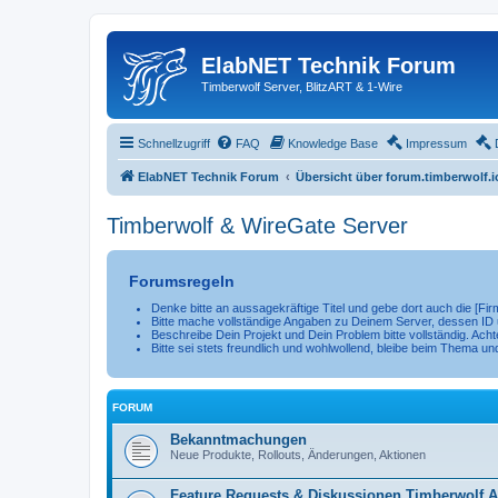
ElabNET Technik Forum
Timberwolf Server, BlitzART & 1-Wire
Schnellzugriff
FAQ
Knowledge Base
Impressum
ElabNET Technik Forum
Übersicht über forum.timberwolf.i
Timberwolf & WireGate Server
Forumsregeln
Denke bitte an aussagekräftige Titel und gebe dort auch die [F
Bitte mache vollständige Angaben zu Deinem Server, dessen ID u
Beschreibe Dein Projekt und Dein Problem bitte vollständig. Achte
Bitte sei stets freundlich und wohlwollend, bleibe beim Thema un
FORUM
Bekanntmachungen
Neue Produkte, Rollouts, Änderungen, Aktionen
Feature Requests & Diskussionen Timberwolf 