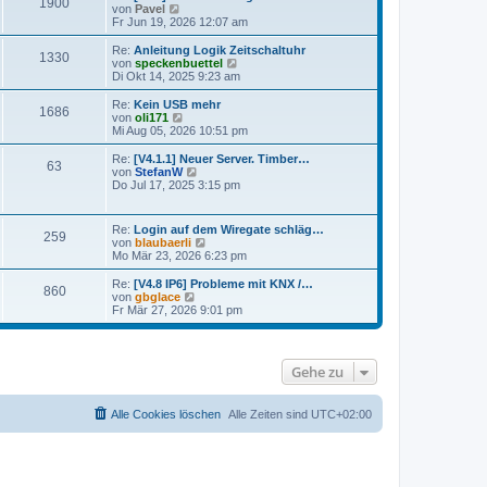
1900
s
N
von
Pavel
t
e
Fr Jun 19, 2026 12:07 am
e
u
r
e
Re:
Anleitung Logik Zeitschaltuhr
1330
B
s
N
von
speckenbuettel
e
t
e
Di Okt 14, 2025 9:23 am
i
e
u
t
r
e
Re:
Kein USB mehr
r
1686
B
s
N
von
oli171
a
e
t
e
Mi Aug 05, 2026 10:51 pm
g
i
e
u
t
r
e
Re:
[V4.1.1] Neuer Server. Timber…
r
63
B
s
N
von
StefanW
a
e
t
e
Do Jul 17, 2025 3:15 pm
g
i
e
u
t
r
e
r
B
s
Re:
Login auf dem Wiregate schläg…
a
e
259
t
N
von
blaubaerli
g
i
e
e
Mo Mär 23, 2026 6:23 pm
t
r
u
r
B
e
Re:
[V4.8 IP6] Probleme mit KNX /…
a
e
860
s
N
von
gbglace
g
i
t
e
Fr Mär 27, 2026 9:01 pm
t
e
u
r
r
e
a
B
s
g
e
t
Gehe zu
i
e
t
r
r
B
a
e
Alle Cookies löschen
Alle Zeiten sind
UTC+02:00
g
i
t
r
a
g