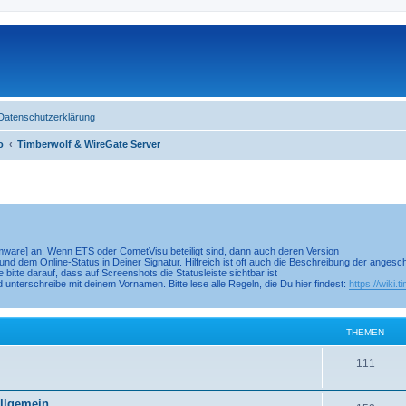
Datenschutzerklärung
o
Timberwolf & WireGate Server
irmware] an. Wenn ETS oder CometVisu beteiligt sind, dann auch deren Version
nd dem Online-Status in Deiner Signatur. Hilfreich ist oft auch die Beschreibung der anges
 bitte darauf, dass auf Screenshots die Statusleiste sichtbar ist
d unterschreibe mit deinem Vornamen. Bitte lese alle Regeln, die Du hier findest:
https://wiki.
THEMEN
111
Allgemein