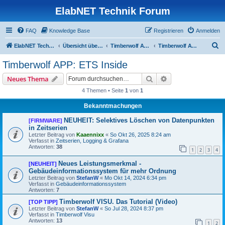
ElabNET Technik Forum
FAQ
Knowledge Base
Registrieren
Anmelden
S
ElabNET Technik Forum
Übersicht über forum.timberwolf.io
Timberwolf APPs & Docker Container
Timberwolf APP: ETS Inside
u
Timberwolf APP: ETS Inside
c
Suche
Erweiterte Suche
Neues Thema
h
4 Themen • Seite
1
von
1
e
Bekanntmachungen
NEUHEIT: Selektives Löschen von Datenpunkten
[FIRMWARE]
in Zeitserien
Letzter Beitrag von
Kaaennixx
«
So Okt 26, 2025 8:24 am
Verfasst in
Zeitserien, Logging & Grafana
Antworten:
38
1
2
3
4
Neues Leistungsmerkmal -
[NEUHEIT]
Gebäudeinformationssystem für mehr Ordnung
Letzter Beitrag von
StefanW
«
Mo Okt 14, 2024 6:34 pm
Verfasst in
Gebäudeinformationssystem
Antworten:
7
Timberwolf VISU. Das Tutorial (Video)
[TOP TIPP]
Letzter Beitrag von
StefanW
«
So Jul 28, 2024 8:37 pm
Verfasst in
Timberwolf Visu
Antworten:
13
1
2