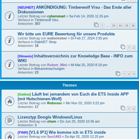
ANKÜNDIGUNG: Timberwolf Visu - Das Ende aller
[NEUHEIT]
Diskussionen
Letzter Beitrag von
cybersmart
«
Sa Feb 14, 2026 11:26 pm
Verfasst in
Timberwolf Visu
Antworten:
357
1
33
34
35
36
…
Wir bitte um EURE Bewertung für unsere Produkte
Letzter Beitrag von
walterweber
«
Di Feb 27, 2024 2:55 pm
Verfasst in
ElabNET Shop
Antworten:
18
1
2
Inhaltsverzeichnis zur Knowledge Base - INFO zum
[Hinweis]
WIKI
Letzter Beitrag von
Robert_Mini
«
Mi Mai 20, 2020 8:18 pm
Verfasst in
Bekanntmachungen
Antworten:
23
1
2
3
Themen
Läuft bei jemandem von Euch die ETS Inside APP
[Gelöst]
(mit Hutschienen-Wolf)
Letzter Beitrag von
Robosoc
«
Mo Nov 02, 2020 3:22 pm
Antworten:
17
1
2
Lizenztyp Dongle Windows/Linux
Letzter Beitrag von
olsen
«
Do Jun 25, 2020 10:36 am
Antworten:
3
[V1.6 IP1] Wie komme ich in ETS inside
[FINR]
Letzter Beitrag von
Sun1453
«
Do Apr 02, 2020 12:25 pm