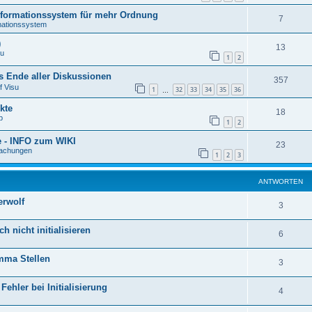
formationssystem für mehr Ordnung
7
ationssystem
)
13
su
1
2
 Ende aller Diskussionen
357
f Visu
1
32
33
34
35
36
…
kte
18
p
1
2
e - INFO zum WIKI
23
achungen
1
2
3
ANTWORTEN
erwolf
3
h nicht initialisieren
6
mma Stellen
3
ehler bei Initialisierung
4