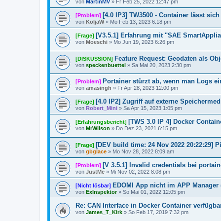
von
MartinMV
»
Fr Feb 25, 2022 12:47 pm
[4.0 IP3] TW3500 - Container lässt sic
[Problem]
von
KoljaW
»
Mo Feb 13, 2023 6:18 pm
[V3.5.1] Erfahrung mit "SAE SmartAppli
[Frage]
von
Moeschi
»
Mo Jun 19, 2023 6:26 pm
Feature Request: Geodaten als Obj
[DISKUSSION]
von
speckenbuettel
»
Sa Mai 20, 2023 2:30 pm
Portainer stürzt ab, wenn man Logs e
[Problem]
von
amasingh
»
Fr Apr 28, 2023 12:00 pm
[4.0 IP2] Zugriff auf externe Speichermed
[Frage]
von
Robert_Mini
»
Sa Apr 15, 2023 1:05 pm
[TWS 3.0 IP 4] Docker Contain
[Erfahrungsbericht]
von
MrWilson
»
Do Dez 23, 2021 6:15 pm
[DEV build time: 24 Nov 2022 20:22:29] 
[Frage]
von
gbglace
»
Mo Nov 28, 2022 8:09 am
[V 3.5.1] Invalid credentials bei port
[Problem]
von
JustMe
»
Mi Nov 02, 2022 8:08 pm
EDOMI App nicht im APP Manager (
[Nicht lösbar]
von
ExInspektor
»
So Mai 01, 2022 12:05 pm
Re: CAN Interface in Docker Container verfügb
von
James_T_Kirk
»
So Feb 17, 2019 7:32 pm