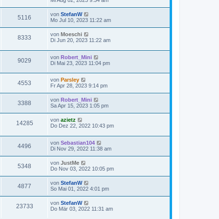
von
StefanW
5116
Mo Jul 10, 2023 11:22 am
von
Moeschi
8333
Di Jun 20, 2023 11:22 am
von
Robert_Mini
9029
Di Mai 23, 2023 11:04 pm
von
Parsley
4553
Fr Apr 28, 2023 9:14 pm
von
Robert_Mini
3388
Sa Apr 15, 2023 1:05 pm
von
azietz
14285
Do Dez 22, 2022 10:43 pm
von
Sebastian104
4496
Di Nov 29, 2022 11:38 am
von
JustMe
5348
Do Nov 03, 2022 10:05 pm
von
StefanW
4877
So Mai 01, 2022 4:01 pm
von
StefanW
23733
Do Mär 03, 2022 11:31 am