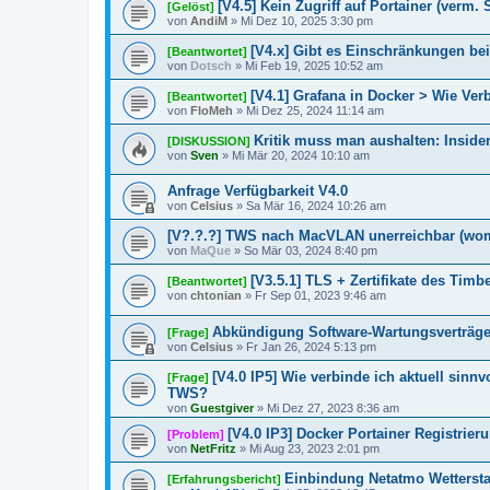
[V4.5] Kein Zugriff auf Portainer (verm.
[Gelöst]
von
AndiM
»
Mi Dez 10, 2025 3:30 pm
[V4.x] Gibt es Einschränkungen bei
[Beantwortet]
von
Dotsch
»
Mi Feb 19, 2025 10:52 am
[V4.1] Grafana in Docker > Wie Ve
[Beantwortet]
von
FloMeh
»
Mi Dez 25, 2024 11:14 am
Kritik muss man aushalten: Insider
[DISKUSSION]
von
Sven
»
Mi Mär 20, 2024 10:10 am
Anfrage Verfügbarkeit V4.0
von
Celsius
»
Sa Mär 16, 2024 10:26 am
[V?.?.?] TWS nach MacVLAN unerreichbar (wom
von
MaQue
»
So Mär 03, 2024 8:40 pm
[V3.5.1] TLS + Zertifikate des Timb
[Beantwortet]
von
chtonian
»
Fr Sep 01, 2023 9:46 am
Abkündigung Software-Wartungsverträg
[Frage]
von
Celsius
»
Fr Jan 26, 2024 5:13 pm
[V4.0 IP5] Wie verbinde ich aktuell sin
[Frage]
TWS?
von
Guestgiver
»
Mi Dez 27, 2023 8:36 am
[V4.0 IP3] Docker Portainer Registrier
[Problem]
von
NetFritz
»
Mi Aug 23, 2023 2:01 pm
Einbindung Netatmo Wettersta
[Erfahrungsbericht]