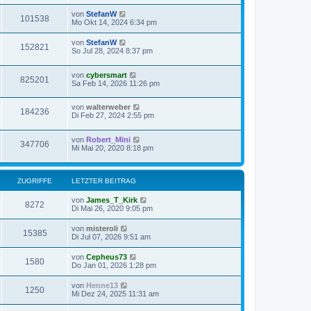
von
StefanW
101538
Mo Okt 14, 2024 6:34 pm
von
StefanW
152821
So Jul 28, 2024 8:37 pm
von
cybersmart
825201
Sa Feb 14, 2026 11:26 pm
von
walterweber
184236
Di Feb 27, 2024 2:55 pm
von
Robert_Mini
347706
Mi Mai 20, 2020 8:18 pm
ZUGRIFFE
LETZTER BEITRAG
von
James_T_Kirk
8272
Di Mai 26, 2020 9:05 pm
von
misteroli
15385
Di Jul 07, 2026 9:51 am
von
Cepheus73
1580
Do Jan 01, 2026 1:28 pm
von
Henne13
1250
Mi Dez 24, 2025 11:31 am