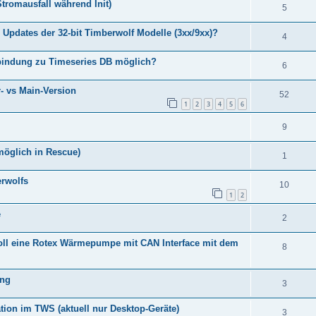
 Stromausfall während Init)
5
 Updates der 32-bit Timberwolf Modelle (3xx/9xx)?
4
rbindung zu Timeseries DB möglich?
6
- vs Main-Version
52
1
2
3
4
5
6
9
öglich in Rescue)
1
erwolfs
10
1
2
e
2
nvoll eine Rotex Wärmepumpe mit CAN Interface mit dem
8
ung
3
tion im TWS (aktuell nur Desktop-Geräte)
3