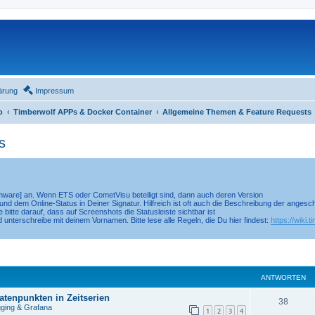
ärung
Impressum
o
Timberwolf APPs & Docker Container
Allgemeine Themen & Feature Requests
s
irmware] an. Wenn ETS oder CometVisu beteiligt sind, dann auch deren Version
nd dem Online-Status in Deiner Signatur. Hilfreich ist oft auch die Beschreibung der anges
 bitte darauf, dass auf Screenshots die Statusleiste sichtbar ist
d unterschreibe mit deinem Vornamen. Bitte lese alle Regeln, die Du hier findest:
https://wiki.
eiterte Suche
ANTWORTEN
tenpunkten in Zeitserien
38
gging & Grafana
1
2
3
4