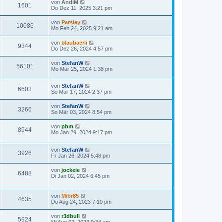
von
AndiM
1601
Do Dez 11, 2025 3:21 pm
von
Parsley
10086
Mo Feb 24, 2025 9:21 am
von
blaubaerli
9344
Do Dez 26, 2024 4:57 pm
von
StefanW
56101
Mo Mär 25, 2024 1:38 pm
von
StefanW
6603
So Mär 17, 2024 2:37 pm
von
StefanW
3266
So Mär 03, 2024 8:54 pm
von
pbm
8944
Mo Jan 29, 2024 9:17 pm
von
StefanW
3926
Fr Jan 26, 2024 5:48 pm
von
jockele
6488
Di Jan 02, 2024 6:45 pm
von
Mibr85
4635
Do Aug 24, 2023 7:10 pm
von
r3dbull
5924
Mi Aug 02, 2023 9:34 am