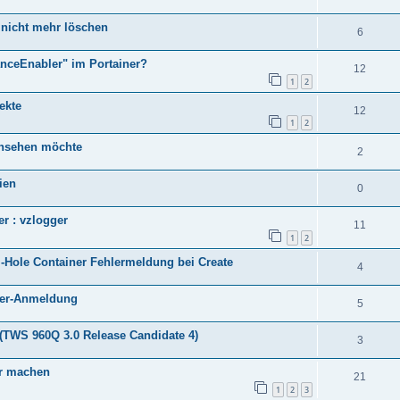
h nicht mehr löschen
6
anceEnabler" im Portainer?
12
1
2
ekte
12
1
2
insehen möchte
2
ien
0
er : vzlogger
11
1
2
Pi-Hole Container Fehlermeldung bei Create
4
ainer-Anmeldung
5
TWS 960Q 3.0 Release Candidate 4)
3
ar machen
21
1
2
3