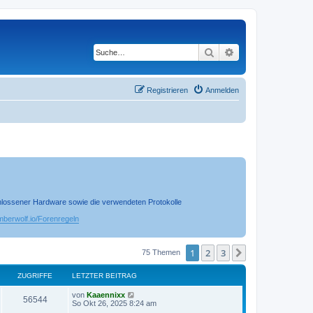
Suche
Erweiterte Suche
Registrieren
Anmelden
chlossener Hardware sowie die verwendeten Protokolle
timberwolf.io/Forenregeln
1
2
3
Nächste
75 Themen
ZUGRIFFE
LETZTER BEITRAG
von
Kaaennixx
56544
So Okt 26, 2025 8:24 am