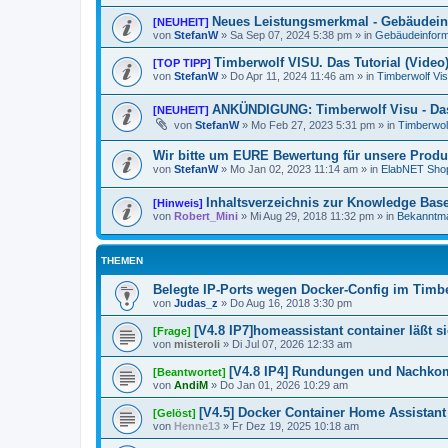
Neues Leistungsmerkmal - Gebäudein
[NEUHEIT]
von
StefanW
»
Sa Sep 07, 2024 5:38 pm
» in
Gebäudeinform
Timberwolf VISU. Das Tutorial (Video
[TOP TIPP]
von
StefanW
»
Do Apr 11, 2024 11:46 am
» in
Timberwolf Vi
ANKÜNDIGUNG: Timberwolf Visu - Das
[NEUHEIT]
von
StefanW
»
Mo Feb 27, 2023 5:31 pm
» in
Timberwol
Wir bitte um EURE Bewertung für unsere Produ
von
StefanW
»
Mo Jan 02, 2023 11:14 am
» in
ElabNET Sho
Inhaltsverzeichnis zur Knowledge Bas
[Hinweis]
von
Robert_Mini
»
Mi Aug 29, 2018 11:32 pm
» in
Bekanntm
THEMEN
Belegte IP-Ports wegen Docker-Config im Timb
von
Judas_z
»
Do Aug 16, 2018 3:30 pm
[V4.8 IP7]homeassistant container läßt sic
[Frage]
von
misteroli
»
Di Jul 07, 2026 12:33 am
[V4.8 IP4] Rundungen und Nachko
[Beantwortet]
von
AndiM
»
Do Jan 01, 2026 10:29 am
[V4.5] Docker Container Home Assistant F
[Gelöst]
von
Henne13
»
Fr Dez 19, 2025 10:18 am