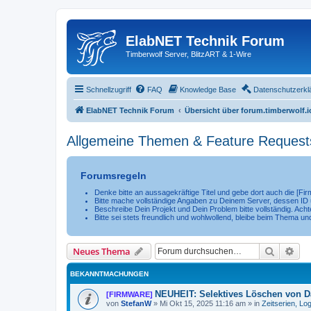
ElabNET Technik Forum
Timberwolf Server, BlitzART & 1-Wire
Schnellzugriff
FAQ
Knowledge Base
Datenschutzerkl
ElabNET Technik Forum
Übersicht über forum.timberwolf.i
Allgemeine Themen & Feature Request
Forumsregeln
Denke bitte an aussagekräftige Titel und gebe dort auch die [F
Bitte mache vollständige Angaben zu Deinem Server, dessen ID u
Beschreibe Dein Projekt und Dein Problem bitte vollständig. Achte
Bitte sei stets freundlich und wohlwollend, bleibe beim Thema un
Suche
Erw
Neues Thema
BEKANNTMACHUNGEN
NEUHEIT: Selektives Löschen von Da
[FIRMWARE]
von
StefanW
»
Mi Okt 15, 2025 11:16 am
» in
Zeitserien, Lo