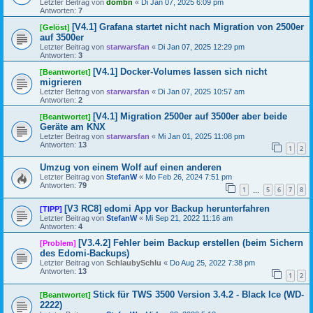
Letzter Beitrag von
dombn
«
Di Jan 07, 2025 6:09 pm
Antworten:
7
[V4.1] Grafana startet nicht nach Migration von 2500er
[Gelöst]
auf 3500er
Letzter Beitrag von
starwarsfan
«
Di Jan 07, 2025 12:29 pm
Antworten:
3
[V4.1] Docker-Volumes lassen sich nicht
[Beantwortet]
migrieren
Letzter Beitrag von
starwarsfan
«
Di Jan 07, 2025 10:57 am
Antworten:
2
[V4.1] Migration 2500er auf 3500er aber beide
[Beantwortet]
Geräte am KNX
Letzter Beitrag von
starwarsfan
«
Mi Jan 01, 2025 11:08 pm
Antworten:
13
1
2
Umzug von einem Wolf auf einen anderen
Letzter Beitrag von
StefanW
«
Mo Feb 26, 2024 7:51 pm
Antworten:
79
1
5
6
7
8
…
[V3 RC8] edomi App vor Backup herunterfahren
[TIPP]
Letzter Beitrag von
StefanW
«
Mi Sep 21, 2022 11:16 am
Antworten:
4
[V3.4.2] Fehler beim Backup erstellen (beim Sichern
[Problem]
des Edomi-Backups)
Letzter Beitrag von
SchlaubySchlu
«
Do Aug 25, 2022 7:38 pm
Antworten:
13
1
2
Stick für TWS 3500 Version 3.4.2 - Black Ice (WD-
[Beantwortet]
2222)