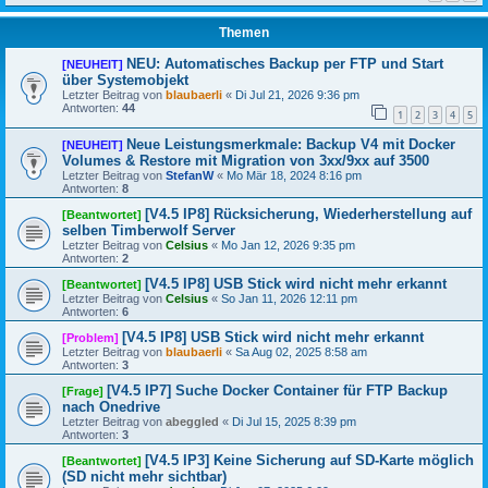
Themen
NEU: Automatisches Backup per FTP und Start
[NEUHEIT]
über Systemobjekt
Letzter Beitrag von
blaubaerli
«
Di Jul 21, 2026 9:36 pm
Antworten:
44
1
2
3
4
5
Neue Leistungsmerkmale: Backup V4 mit Docker
[NEUHEIT]
Volumes & Restore mit Migration von 3xx/9xx auf 3500
Letzter Beitrag von
StefanW
«
Mo Mär 18, 2024 8:16 pm
Antworten:
8
[V4.5 IP8] Rücksicherung, Wiederherstellung auf
[Beantwortet]
selben Timberwolf Server
Letzter Beitrag von
Celsius
«
Mo Jan 12, 2026 9:35 pm
Antworten:
2
[V4.5 IP8] USB Stick wird nicht mehr erkannt
[Beantwortet]
Letzter Beitrag von
Celsius
«
So Jan 11, 2026 12:11 pm
Antworten:
6
[V4.5 IP8] USB Stick wird nicht mehr erkannt
[Problem]
Letzter Beitrag von
blaubaerli
«
Sa Aug 02, 2025 8:58 am
Antworten:
3
[V4.5 IP7] Suche Docker Container für FTP Backup
[Frage]
nach Onedrive
Letzter Beitrag von
abeggled
«
Di Jul 15, 2025 8:39 pm
Antworten:
3
[V4.5 IP3] Keine Sicherung auf SD-Karte möglich
[Beantwortet]
(SD nicht mehr sichtbar)