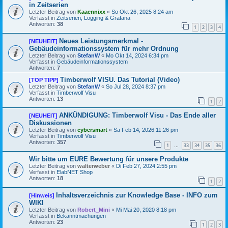
in Zeitserien
Letzter Beitrag von
Kaaennixx
«
So Okt 26, 2025 8:24 am
Verfasst in
Zeitserien, Logging & Grafana
Antworten:
38
1
2
3
4
Neues Leistungsmerkmal -
[NEUHEIT]
Gebäudeinformationssystem für mehr Ordnung
Letzter Beitrag von
StefanW
«
Mo Okt 14, 2024 6:34 pm
Verfasst in
Gebäudeinformationssystem
Antworten:
7
Timberwolf VISU. Das Tutorial (Video)
[TOP TIPP]
Letzter Beitrag von
StefanW
«
So Jul 28, 2024 8:37 pm
Verfasst in
Timberwolf Visu
Antworten:
13
1
2
ANKÜNDIGUNG: Timberwolf Visu - Das Ende aller
[NEUHEIT]
Diskussionen
Letzter Beitrag von
cybersmart
«
Sa Feb 14, 2026 11:26 pm
Verfasst in
Timberwolf Visu
Antworten:
357
1
33
34
35
36
…
Wir bitte um EURE Bewertung für unsere Produkte
Letzter Beitrag von
walterweber
«
Di Feb 27, 2024 2:55 pm
Verfasst in
ElabNET Shop
Antworten:
18
1
2
Inhaltsverzeichnis zur Knowledge Base - INFO zum
[Hinweis]
WIKI
Letzter Beitrag von
Robert_Mini
«
Mi Mai 20, 2020 8:18 pm
Verfasst in
Bekanntmachungen
Antworten:
23
1
2
3