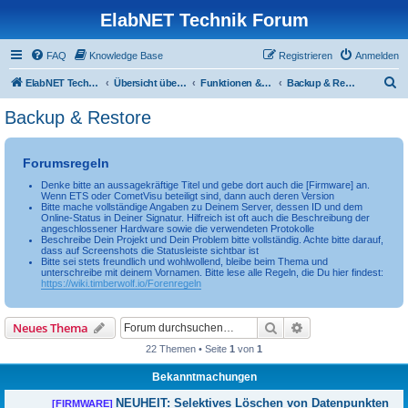
ElabNET Technik Forum
FAQ
Knowledge Base
Registrieren
Anmelden
S
ElabNET Technik Forum
Übersicht über forum.timberwolf.io
Funktionen & Leistungsmerkmale
Backup & Restore
u
Backup & Restore
c
h
Forumsregeln
e
Denke bitte an aussagekräftige Titel und gebe dort auch die [Firmware] an.
Wenn ETS oder CometVisu beteiligt sind, dann auch deren Version
Bitte mache vollständige Angaben zu Deinem Server, dessen ID und dem
Online-Status in Deiner Signatur. Hilfreich ist oft auch die Beschreibung der
angeschlossener Hardware sowie die verwendeten Protokolle
Beschreibe Dein Projekt und Dein Problem bitte vollständig. Achte bitte darauf,
dass auf Screenshots die Statusleiste sichtbar ist
Bitte sei stets freundlich und wohlwollend, bleibe beim Thema und
unterschreibe mit deinem Vornamen. Bitte lese alle Regeln, die Du hier findest:
https://wiki.timberwolf.io/Forenregeln
Suche
Erweiterte Suche
Neues Thema
22 Themen • Seite
1
von
1
Bekanntmachungen
NEUHEIT: Selektives Löschen von Datenpunkten
[FIRMWARE]