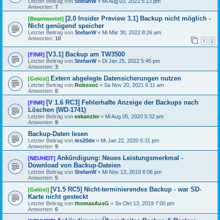
Letzter Beitrag von
StefanW
«
Mi Aug 03, 2022 5:13 pm
Antworten:
7
[2.0 Insider Preview 3.1] Backup nicht möglich -
[Beantwortet]
Nicht genügend speicher
Letzter Beitrag von
StefanW
«
Mi Mär 30, 2022 8:26 am
Antworten:
10
1
2
[V3.1] Backup am TW3500
[FINR]
Letzter Beitrag von
StefanW
«
Di Jan 25, 2022 5:45 pm
Antworten:
3
Extern abgelegte Datensicherungen nutzen
[Gelöst]
Letzter Beitrag von
Robosoc
«
Sa Nov 20, 2021 6:11 am
Antworten:
6
[V 1.6 RC3] Fehlerhafte Anzeige der Backups nach
[FINR]
Löschen (WD-1741)
Letzter Beitrag von
exkanzler
«
Mi Aug 05, 2020 5:32 pm
Antworten:
9
Backup-Daten lesen
Letzter Beitrag von
ms20de
«
Mi Jan 22, 2020 6:31 pm
Antworten:
9
Ankündigung: Neues Leistungsmerkmal -
[NEUHEIT]
Download von Backup-Dateien
Letzter Beitrag von
StefanW
«
Mi Nov 13, 2019 8:06 pm
Antworten:
5
[V1.5 RC5] Nicht-terminierendes Backup - war SD-
[Gelöst]
Karte nicht gesteckt
Letzter Beitrag von
thomasAusG
«
So Okt 13, 2019 7:00 pm
Antworten:
6