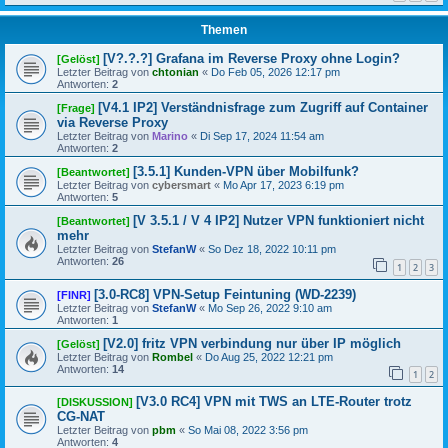
Themen
[V?.?.?] Grafana im Reverse Proxy ohne Login?
[Gelöst]
Letzter Beitrag von
chtonian
«
Do Feb 05, 2026 12:17 pm
Antworten:
2
[V4.1 IP2] Verständnisfrage zum Zugriff auf Container
[Frage]
via Reverse Proxy
Letzter Beitrag von
Marino
«
Di Sep 17, 2024 11:54 am
Antworten:
2
[3.5.1] Kunden-VPN über Mobilfunk?
[Beantwortet]
Letzter Beitrag von
cybersmart
«
Mo Apr 17, 2023 6:19 pm
Antworten:
5
[V 3.5.1 / V 4 IP2] Nutzer VPN funktioniert nicht
[Beantwortet]
mehr
Letzter Beitrag von
StefanW
«
So Dez 18, 2022 10:11 pm
Antworten:
26
1
2
3
[3.0-RC8] VPN-Setup Feintuning (WD-2239)
[FINR]
Letzter Beitrag von
StefanW
«
Mo Sep 26, 2022 9:10 am
Antworten:
1
[V2.0] fritz VPN verbindung nur über IP möglich
[Gelöst]
Letzter Beitrag von
Rombel
«
Do Aug 25, 2022 12:21 pm
Antworten:
14
1
2
[V3.0 RC4] VPN mit TWS an LTE-Router trotz
[DISKUSSION]
CG-NAT
Letzter Beitrag von
pbm
«
So Mai 08, 2022 3:56 pm
Antworten:
4