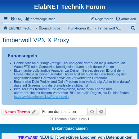
ElabNET Technik Forum
FAQ
Knowledge Base
Registrieren
Anmelden
S
ElabNET Technik Forum
Übersicht über forum.timberwolf.io
Funktionen & Leistungsmerkmale
Timberwolf VPN & Proxy
u
Timberwolf VPN & Proxy
c
h
Forumsregeln
e
Denke bitte an aussagekräftige Titel und gebe dort auch die [Firmware] an.
Wenn ETS oder CometVisu beteiligt sind, dann auch deren Version
Bitte mache vollständige Angaben zu Deinem Server, dessen ID und dem
Online-Status in Deiner Signatur. Hilfreich ist oft auch die Beschreibung der
angeschlossener Hardware sowie die verwendeten Protokolle
Beschreibe Dein Projekt und Dein Problem bitte vollständig. Achte bitte darauf,
dass auf Screenshots die Statusleiste sichtbar ist
Bitte sei stets freundlich und wohlwollend, bleibe beim Thema und
unterschreibe mit deinem Vornamen. Bitte lese alle Regeln, die Du hier findest:
https://wiki.timberwolf.io/Forenregeln
Suche
Erweiterte Suche
Neues Thema
21 Themen • Seite
1
von
1
Bekanntmachungen
NEUHEIT: Selektives Löschen von Datenpunkten
[FIRMWARE]