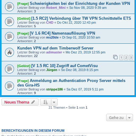
Schwierigkeiten bei der Einrichtung der Kunden VPN
[Frage]
Letzter Beitrag von
Robert_Mini
«
So Nov 08, 2020 9:39 am
Antworten:
3
[1.5 RC2] Verbindung über TW VPN Schnittstelle ETS
[Gelöst]
Letzter Beitrag von
CHD
«
Do Okt 22, 2020 12:43 pm
Antworten:
5
[V 1.6 RC4] Namensauflösung VPN
[Frage]
Letzter Beitrag von
ms20de
«
Di Sep 01, 2020 10:50 am
Antworten:
2
Kunden VPN auf dem Timberwolf Server
Letzter Beitrag von
adimaster
«
Mo Dez 23, 2019 12:55 pm
Antworten:
22
1
2
3
[V 1.5 RC 10] Zugriff auf CometVisu
[Gelöst]
Letzter Beitrag von
Jürgen
«
So Dez 08, 2019 8:15 pm
Antworten:
2
Anmeldung an Authentication Proxy Server mittels
[Frage]
des Gira-HS
Letzter Beitrag von
strippe186
«
Sa Dez 07, 2019 5:11 pm
Antworten:
9
Neues Thema
21 Themen • Seite
1
von
1
Gehe zu
BERECHTIGUNGEN IN DIESEM FORUM