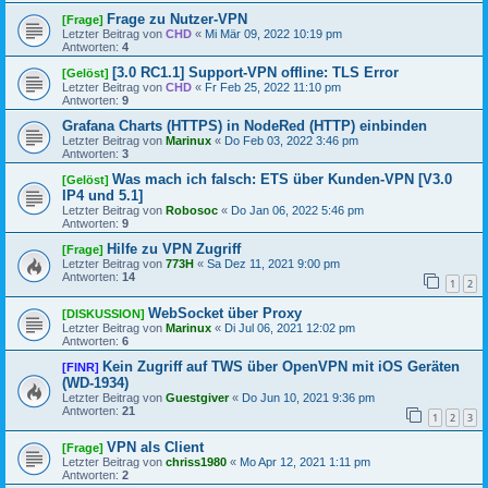
Frage zu Nutzer-VPN
[Frage]
Letzter Beitrag von
CHD
«
Mi Mär 09, 2022 10:19 pm
Antworten:
4
[3.0 RC1.1] Support-VPN offline: TLS Error
[Gelöst]
Letzter Beitrag von
CHD
«
Fr Feb 25, 2022 11:10 pm
Antworten:
9
Grafana Charts (HTTPS) in NodeRed (HTTP) einbinden
Letzter Beitrag von
Marinux
«
Do Feb 03, 2022 3:46 pm
Antworten:
3
Was mach ich falsch: ETS über Kunden-VPN [V3.0
[Gelöst]
IP4 und 5.1]
Letzter Beitrag von
Robosoc
«
Do Jan 06, 2022 5:46 pm
Antworten:
9
Hilfe zu VPN Zugriff
[Frage]
Letzter Beitrag von
773H
«
Sa Dez 11, 2021 9:00 pm
Antworten:
14
1
2
WebSocket über Proxy
[DISKUSSION]
Letzter Beitrag von
Marinux
«
Di Jul 06, 2021 12:02 pm
Antworten:
6
Kein Zugriff auf TWS über OpenVPN mit iOS Geräten
[FINR]
(WD-1934)
Letzter Beitrag von
Guestgiver
«
Do Jun 10, 2021 9:36 pm
Antworten:
21
1
2
3
VPN als Client
[Frage]
Letzter Beitrag von
chriss1980
«
Mo Apr 12, 2021 1:11 pm
Antworten:
2