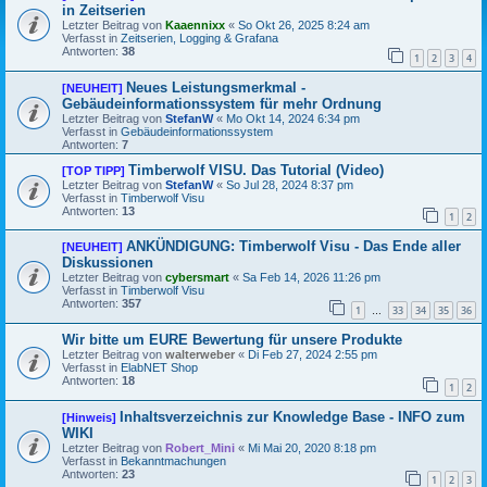
in Zeitserien
Letzter Beitrag von
Kaaennixx
«
So Okt 26, 2025 8:24 am
Verfasst in
Zeitserien, Logging & Grafana
Antworten:
38
1
2
3
4
Neues Leistungsmerkmal -
[NEUHEIT]
Gebäudeinformationssystem für mehr Ordnung
Letzter Beitrag von
StefanW
«
Mo Okt 14, 2024 6:34 pm
Verfasst in
Gebäudeinformationssystem
Antworten:
7
Timberwolf VISU. Das Tutorial (Video)
[TOP TIPP]
Letzter Beitrag von
StefanW
«
So Jul 28, 2024 8:37 pm
Verfasst in
Timberwolf Visu
Antworten:
13
1
2
ANKÜNDIGUNG: Timberwolf Visu - Das Ende aller
[NEUHEIT]
Diskussionen
Letzter Beitrag von
cybersmart
«
Sa Feb 14, 2026 11:26 pm
Verfasst in
Timberwolf Visu
Antworten:
357
1
33
34
35
36
…
Wir bitte um EURE Bewertung für unsere Produkte
Letzter Beitrag von
walterweber
«
Di Feb 27, 2024 2:55 pm
Verfasst in
ElabNET Shop
Antworten:
18
1
2
Inhaltsverzeichnis zur Knowledge Base - INFO zum
[Hinweis]
WIKI
Letzter Beitrag von
Robert_Mini
«
Mi Mai 20, 2020 8:18 pm
Verfasst in
Bekanntmachungen
Antworten:
23
1
2
3