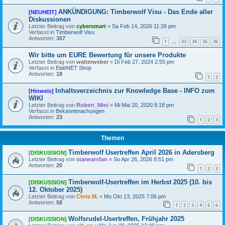
ANKÜNDIGUNG: Timberwolf Visu - Das Ende aller
[NEUHEIT]
Diskussionen
Letzter Beitrag von
cybersmart
«
Sa Feb 14, 2026 11:26 pm
Verfasst in
Timberwolf Visu
Antworten:
357
1
33
34
35
36
…
Wir bitte um EURE Bewertung für unsere Produkte
Letzter Beitrag von
walterweber
«
Di Feb 27, 2024 2:55 pm
Verfasst in
ElabNET Shop
Antworten:
18
1
2
Inhaltsverzeichnis zur Knowledge Base - INFO zum
[Hinweis]
WIKI
Letzter Beitrag von
Robert_Mini
«
Mi Mai 20, 2020 8:18 pm
Verfasst in
Bekanntmachungen
Antworten:
23
1
2
3
Themen
Timberwolf Usertreffen April 2026 in Adersberg
[DISKUSSION]
Letzter Beitrag von
starwarsfan
«
So Apr 26, 2026 8:51 pm
Antworten:
20
1
2
3
Timberwolf-Usertreffen im Herbst 2025 (10. bis
[DISKUSSION]
12. Oktober 2025)
Letzter Beitrag von
Chris M.
«
Mo Okt 13, 2025 7:06 pm
Antworten:
58
1
2
3
4
5
6
Wolfsrudel-Usertreffen, Frühjahr 2025
[DISKUSSION]