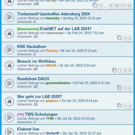
Letzter Beitrag von
eib-eg
«
Mo Jun 09, 2025 12:40 pm
Antworten:
116
1
9
10
11
12
…
Timberwolf Usertreffen Adersberg 2024
Letzter Beitrag von
benzcity
«
So Aug 25, 2024 12:11 pm
Antworten:
5
ElabNET auf der L&B 2024?
[Beantwortet]
Letzter Beitrag von
cybersmart
«
Sa Feb 24, 2024 7:51 pm
Antworten:
16
1
2
KNX Hackathon
Letzter Beitrag von
Parsley
«
Mi Jun 14, 2023 8:13 pm
Antworten:
2
Besuch im Wolfsbau
Letzter Beitrag von
Mibr85
«
Di Jan 24, 2023 5:33 pm
Antworten:
20
1
2
3
Roadshow DACH
Letzter Beitrag von
gurumeditation
«
Di Feb 25, 2020 2:47 pm
Antworten:
10
1
2
Wer geht zur L&B 2020?
Letzter Beitrag von
gbglace
«
Di Jan 28, 2020 9:14 pm
Antworten:
15
1
2
TWS-Schulungen
[FR]
Letzter Beitrag von
773H
«
Mo Jul 15, 2019 12:43 pm
Antworten:
3
Elabnet live
Letzter Beitrag von
StefanW
«
Do Jan 31, 2019 12:17 pm