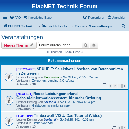
ElabNET Technik Forum
FAQ
Knowledge Base
Registrieren
Anmelden
S
ElabNET Technik Forum
Übersicht über forum.timberwolf.io
Forum
Veranstaltungen
u
Veranstaltungen
c
Suche
Erweiterte Suche
Neues Thema
h
11 Themen • Seite
1
von
1
e
Bekanntmachungen
NEUHEIT: Selektives Löschen von Datenpunkten
[FIRMWARE]
in Zeitserien
Letzter Beitrag von
Kaaennixx
«
So Okt 26, 2025 8:24 am
Verfasst in
Zeitserien, Logging & Grafana
Antworten:
38
1
2
3
4
Neues Leistungsmerkmal -
[NEUHEIT]
Gebäudeinformationssystem für mehr Ordnung
Letzter Beitrag von
StefanW
«
Mo Okt 14, 2024 6:34 pm
Verfasst in
Gebäudeinformationssystem
Antworten:
7
Timberwolf VISU. Das Tutorial (Video)
[TOP TIPP]
Letzter Beitrag von
StefanW
«
So Jul 28, 2024 8:37 pm
Verfasst in
Timberwolf Visu
Antworten:
13
1
2