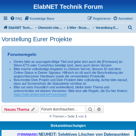
ElabNET Technik Forum
FAQ
Knowledge Base
Registrieren
Anmelden
S
ElabNET Technik Forum
Übersicht über forum.timberwolf.io
1-Wire - Bussystem, Sensoren, Aktoren
Vorstellung Eurer Projekte
u
Vorstellung Eurer Projekte
c
h
Forumsregeln
e
Denke bitte an aussagekräftige Titel und gebe dort auch die [Firmware] an.
Wenn ETS oder CometVisu beteiligt sind, dann auch deren Version
Bitte mache vollständige Angaben zu Deinem Server, dessen ID und dem
Online-Status in Deiner Signatur. Hilfreich ist oft auch die Beschreibung der
angeschlossener Hardware sowie die verwendeten Protokolle
Beschreibe Dein Projekt und Dein Problem bitte vollständig. Achte bitte darauf,
dass auf Screenshots die Statusleiste sichtbar ist
Bitte sei stets freundlich und wohlwollend, bleibe beim Thema und
unterschreibe mit deinem Vornamen. Bitte lese alle Regeln, die Du hier findest:
https://wiki.timberwolf.io/Forenregeln
Suche
Erweiterte Suche
Neues Thema
8 Themen • Seite
1
von
1
Bekanntmachungen
NEUHEIT: Selektives Löschen von Datenpunkten
[FIRMWARE]