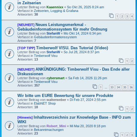
in Zeitserien
Letzter Beitrag von
Kaaennixx
«
So Okt 26, 2025 8:24 am
Verfasst in
Zeitserien, Logging & Grafana
Antworten:
38
1
2
3
4
Neues Leistungsmerkmal -
[NEUHEIT]
Gebäudeinformationssystem für mehr Ordnung
Letzter Beitrag von
StefanW
«
Mo Okt 14, 2024 6:34 pm
Verfasst in
Gebäudeinformationssystem
Antworten:
7
Timberwolf VISU. Das Tutorial (Video)
[TOP TIPP]
Letzter Beitrag von
StefanW
«
So Jul 28, 2024 8:37 pm
Verfasst in
Timberwolf Visu
Antworten:
13
1
2
ANKÜNDIGUNG: Timberwolf Visu - Das Ende aller
[NEUHEIT]
Diskussionen
Letzter Beitrag von
cybersmart
«
Sa Feb 14, 2026 11:26 pm
Verfasst in
Timberwolf Visu
Antworten:
357
1
33
34
35
36
…
Wir bitte um EURE Bewertung für unsere Produkte
Letzter Beitrag von
walterweber
«
Di Feb 27, 2024 2:55 pm
Verfasst in
ElabNET Shop
Antworten:
18
1
2
Inhaltsverzeichnis zur Knowledge Base - INFO zum
[Hinweis]
WIKI
Letzter Beitrag von
Robert_Mini
«
Mi Mai 20, 2020 8:18 pm
Verfasst in
Bekanntmachungen
Antworten:
23
1
2
3