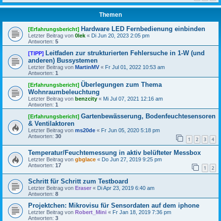
Themen
Hardware LED Fernbedienung einbinden
[Erfahrungsbericht]
Letzter Beitrag von
0lek
«
Di Jun 20, 2023 2:05 pm
Antworten:
5
Leitfaden zur strukturierten Fehlersuche in 1-W (und
[TIPP]
anderen) Bussystemen
Letzter Beitrag von
MartinMV
«
Fr Jul 01, 2022 10:53 am
Antworten:
1
Überlegungen zum Thema
[Erfahrungsbericht]
Wohnraumbeleuchtung
Letzter Beitrag von
benzcity
«
Mi Jul 07, 2021 12:16 am
Antworten:
1
Gartenbewässerung, Bodenfeuchtesensoren
[Erfahrungsbericht]
& Ventilaktoren
Letzter Beitrag von
ms20de
«
Fr Jun 05, 2020 5:18 pm
Antworten:
30
1
2
3
4
Temperatur/Feuchtemessung in aktiv belüfteter Messbox
Letzter Beitrag von
gbglace
«
Do Jun 27, 2019 9:25 pm
Antworten:
17
1
2
Schritt für Schritt zum Testboard
Letzter Beitrag von
Eraser
«
Di Apr 23, 2019 6:40 am
Antworten:
8
Projektchen: Mikrovisu für Sensordaten auf dem iphone
Letzter Beitrag von
Robert_Mini
«
Fr Jan 18, 2019 7:36 pm
Antworten:
3